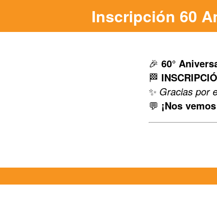
Inscripción 60 A
🎉
60° Aniversa
🏁
INSCRIPCI
✨
Gracias por e
💬
¡Nos vemos 