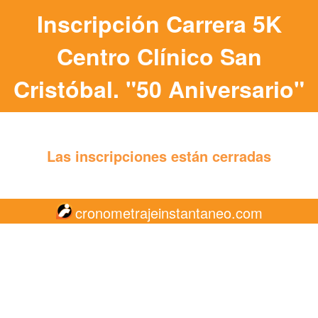
Inscripción Carrera 5K
Centro Clínico San
Cristóbal. "50 Aniversario"
Las inscripciones están cerradas
cronometrajeinstantaneo.com