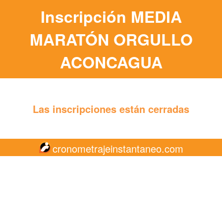
Inscripción MEDIA
MARATÓN ORGULLO
ACONCAGUA
Las inscripciones están cerradas
cronometrajeinstantaneo.com