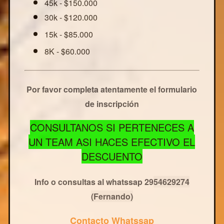
45k - $150.000
30k - $120.000
15k - $85.000
8K - $60.000
Por favor completa atentamente el formulario
de inscripción
CONSULTANOS SI PERTENECES A
UN TEAM ASI HACES EFECTIVO EL
DESCUENTO
Info o consultas al whatssap 29
54629274
(Fernando)
Contacto Whatssap