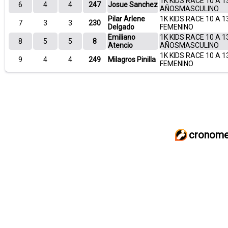
1K KIDS RACE 10 A 1
6
4
4
247
Josue Sanchez
AÑOSMASCULINO
Pilar Arlene
1K KIDS RACE 10 A 1
7
3
3
230
Delgado
FEMENINO
Emiliano
1K KIDS RACE 10 A 1
8
5
5
8
Atencio
AÑOSMASCULINO
1K KIDS RACE 10 A 1
9
4
4
249
Milagros Pinilla
FEMENINO
cronome