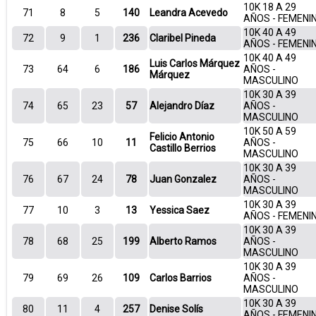
10K 18 A 29
71
8
5
140
Leandra Acevedo
AÑOS - FEMENI
10K 40 A 49
72
9
1
236
Claribel Pineda
AÑOS - FEMENI
10K 40 A 49
Luis Carlos Márquez
73
64
6
186
AÑOS -
Márquez
MASCULINO
10K 30 A 39
74
65
23
57
Alejandro Díaz
AÑOS -
MASCULINO
10K 50 A 59
Felicio Antonio
75
66
10
11
AÑOS -
Castillo Berrios
MASCULINO
10K 30 A 39
76
67
24
78
Juan Gonzalez
AÑOS -
MASCULINO
10K 30 A 39
77
10
3
13
Yessica Saez
AÑOS - FEMENI
10K 30 A 39
78
68
25
199
Alberto Ramos
AÑOS -
MASCULINO
10K 30 A 39
79
69
26
109
Carlos Barrios
AÑOS -
MASCULINO
10K 30 A 39
80
11
4
257
Denise Solís
AÑOS - FEMENI