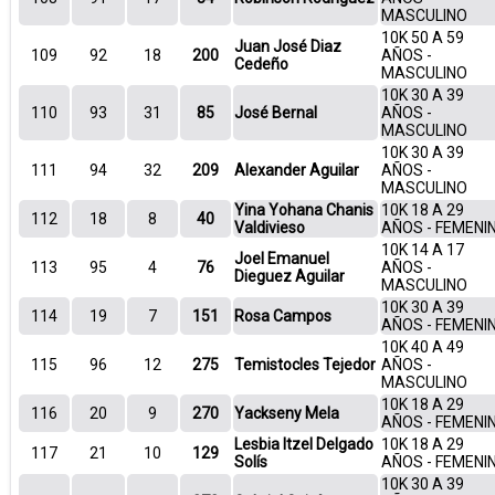
MASCULINO
10K 50 A 59
Juan José Diaz
109
92
18
200
AÑOS -
Cedeño
MASCULINO
10K 30 A 39
110
93
31
85
José Bernal
AÑOS -
MASCULINO
10K 30 A 39
111
94
32
209
Alexander Aguilar
AÑOS -
MASCULINO
Yina Yohana Chanis
10K 18 A 29
112
18
8
40
Valdivieso
AÑOS - FEMENI
10K 14 A 17
Joel Emanuel
113
95
4
76
AÑOS -
Dieguez Aguilar
MASCULINO
10K 30 A 39
114
19
7
151
Rosa Campos
AÑOS - FEMENI
10K 40 A 49
115
96
12
275
Temistocles Tejedor
AÑOS -
MASCULINO
10K 18 A 29
116
20
9
270
Yackseny Mela
AÑOS - FEMENI
Lesbia Itzel Delgado
10K 18 A 29
117
21
10
129
Solís
AÑOS - FEMENI
10K 30 A 39