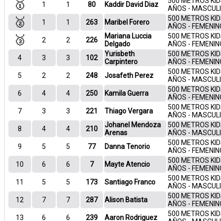
500 METROS KID
🥇
1
1
80
Kaddir David Diaz
AÑOS - MASCUL
500 METROS KID
🥈
1
1
263
Maribel Forero
AÑOS - FEMENIN
Mariana Luccia
500 METROS KID
🥉
2
2
226
Delgado
AÑOS - FEMENIN
Yurisbeth
500 METROS KID
4
3
3
102
Carpintero
AÑOS - FEMENIN
500 METROS KID
5
2
2
248
Josafeth Perez
AÑOS - MASCUL
500 METROS KID
6
4
4
250
Kamila Guerra
AÑOS - FEMENIN
500 METROS KID
7
3
3
221
Thiago Vergara
AÑOS - MASCUL
Johanel Mendoza
500 METROS KID
8
4
4
210
Arenas
AÑOS - MASCUL
500 METROS KID
9
5
5
77
Danna Tenorio
AÑOS - FEMENIN
500 METROS KID
10
6
6
7
Mayte Atencio
AÑOS - FEMENIN
500 METROS KID
11
5
5
173
Santiago Franco
AÑOS - MASCUL
500 METROS KID
12
7
7
287
Alison Batista
AÑOS - FEMENIN
500 METROS KID
13
6
6
239
Aaron Rodriguez