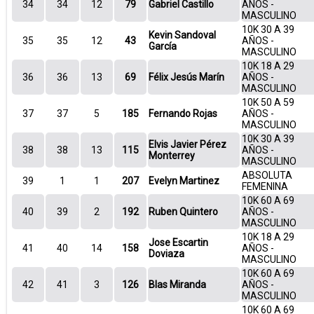
34
34
12
79
Gabriel Castillo
AÑOS -
MASCULINO
10K 30 A 39
Kevin Sandoval
35
35
12
43
AÑOS -
García
MASCULINO
10K 18 A 29
36
36
13
69
Félix Jesús Marín
AÑOS -
MASCULINO
10K 50 A 59
37
37
5
185
Fernando Rojas
AÑOS -
MASCULINO
10K 30 A 39
Elvis Javier Pérez
38
38
13
115
AÑOS -
Monterrey
MASCULINO
ABSOLUTA
39
1
1
207
Evelyn Martinez
FEMENINA
10K 60 A 69
40
39
2
192
Ruben Quintero
AÑOS -
MASCULINO
10K 18 A 29
Jose Escartin
41
40
14
158
AÑOS -
Doviaza
MASCULINO
10K 60 A 69
42
41
3
126
Blas Miranda
AÑOS -
MASCULINO
10K 60 A 69