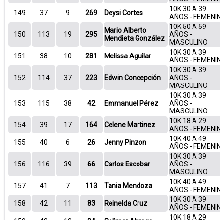
10K 30 A 39
149
37
9
269
Deysi Cortes
AÑOS - FEMENI
10K 50 A 59
Mario Alberto
150
113
19
295
AÑOS -
Mendieta González
MASCULINO
10K 30 A 39
151
38
10
281
Melissa Aguilar
AÑOS - FEMENI
10K 30 A 39
152
114
37
223
Edwin Concepción
AÑOS -
MASCULINO
10K 30 A 39
153
115
38
42
Emmanuel Pérez
AÑOS -
MASCULINO
10K 18 A 29
154
39
17
164
Celene Martinez
AÑOS - FEMENI
10K 40 A 49
155
40
6
26
Jenny Pinzon
AÑOS - FEMENI
10K 30 A 39
156
116
39
66
Carlos Escobar
AÑOS -
MASCULINO
10K 40 A 49
157
41
7
113
Tania Mendoza
AÑOS - FEMENI
10K 30 A 39
158
42
11
83
Reinelda Cruz
AÑOS - FEMENI
10K 18 A 29