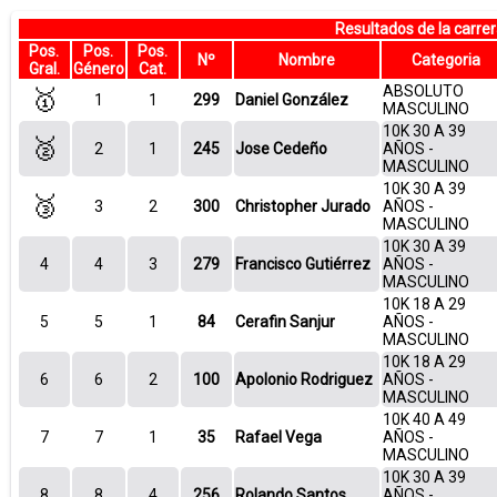
Resultados de la carr
Pos.
Pos.
Pos.
Nº
Nombre
Categoria
Gral.
Género
Cat.
ABSOLUTO
🥇
1
1
299
Daniel González
MASCULINO
10K 30 A 39
🥈
2
1
245
Jose Cedeño
AÑOS -
MASCULINO
10K 30 A 39
🥉
3
2
300
Christopher Jurado
AÑOS -
MASCULINO
10K 30 A 39
4
4
3
279
Francisco Gutiérrez
AÑOS -
MASCULINO
10K 18 A 29
5
5
1
84
Cerafin Sanjur
AÑOS -
MASCULINO
10K 18 A 29
6
6
2
100
Apolonio Rodriguez
AÑOS -
MASCULINO
10K 40 A 49
7
7
1
35
Rafael Vega
AÑOS -
MASCULINO
10K 30 A 39
8
8
4
256
Rolando Santos
AÑOS -