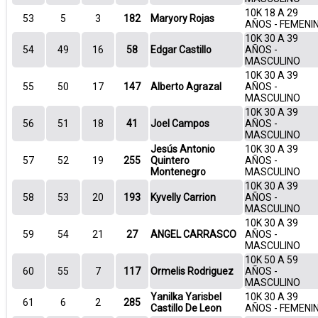
10K 18 A 29
53
5
3
182
Maryory Rojas
AÑOS - FEMENI
10K 30 A 39
54
49
16
58
Edgar Castillo
AÑOS -
MASCULINO
10K 30 A 39
55
50
17
147
Alberto Agrazal
AÑOS -
MASCULINO
10K 30 A 39
56
51
18
41
Joel Campos
AÑOS -
MASCULINO
Jesús Antonio
10K 30 A 39
57
52
19
255
Quintero
AÑOS -
Montenegro
MASCULINO
10K 30 A 39
58
53
20
193
Kyvelly Carrion
AÑOS -
MASCULINO
10K 30 A 39
59
54
21
27
ANGEL CARRASCO
AÑOS -
MASCULINO
10K 50 A 59
60
55
7
117
Ormelis Rodriguez
AÑOS -
MASCULINO
Yanilka Yarisbel
10K 30 A 39
61
6
2
285
Castillo De Leon
AÑOS - FEMENI