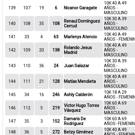
10K 40 A 49
139
107
19
6
Nicanor Garagate
AÑOS -
MASCULINO
10K 30 A 39
Renaul Domínguez
140
108
35
108
AÑOS -
Cerrud
MASCULINO
10K 40 A 49
141
33
4
63
Marlenys Atencio
AÑOS - FEMENI
10K 40 A 49
Rolando Jesus
142
109
20
138
AÑOS -
Madrid
MASCULINO
10K 30 A 39
143
110
36
24
Juan Salazar
AÑOS -
MASCULINO
10K 40 A 49
144
111
21
128
Matías Mendieta
AÑOS -
MASCULINO
10K 18 A 29
145
34
16
246
Ashly Calderón
AÑOS - FEMENI
10K 60 A 69
Victor Hugo Torres
146
112
5
219
AÑOS -
Vásquez
MASCULINO
Damaris De
10K 60 A 69
147
35
3
152
Rodriguez
AÑOS- FEMENI
10K 40 A 49
148
36
5
272
Betzy Giménez
AÑOS - FEMENI