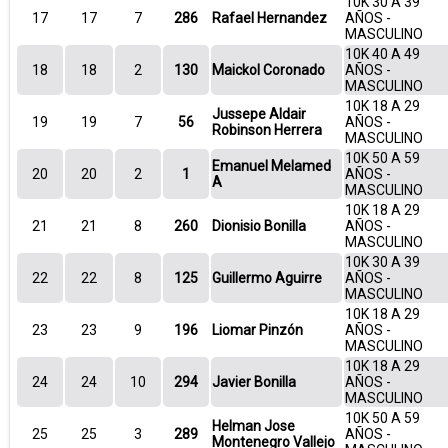
10K 30 A 39
17
17
7
286
Rafael Hernandez
AÑOS -
MASCULINO
10K 40 A 49
18
18
2
130
Maickol Coronado
AÑOS -
MASCULINO
10K 18 A 29
Jussepe Aldair
19
19
7
56
AÑOS -
Robinson Herrera
MASCULINO
10K 50 A 59
Emanuel Melamed
20
20
2
1
AÑOS -
A
MASCULINO
10K 18 A 29
21
21
8
260
Dionisio Bonilla
AÑOS -
MASCULINO
10K 30 A 39
22
22
8
125
Guillermo Aguirre
AÑOS -
MASCULINO
10K 18 A 29
23
23
9
196
Liomar Pinzón
AÑOS -
MASCULINO
10K 18 A 29
24
24
10
294
Javier Bonilla
AÑOS -
MASCULINO
10K 50 A 59
Helman Jose
25
25
3
289
AÑOS -
Montenegro Vallejo