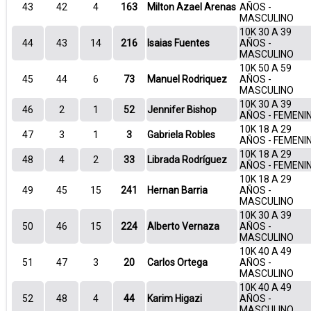
43
42
4
163
Milton Azael Arenas
AÑOS -
MASCULINO
10K 30 A 39
44
43
14
216
Isaias Fuentes
AÑOS -
MASCULINO
10K 50 A 59
45
44
6
73
Manuel Rodriquez
AÑOS -
MASCULINO
10K 30 A 39
46
2
1
52
Jennifer Bishop
AÑOS - FEMENI
10K 18 A 29
47
3
1
3
Gabriela Robles
AÑOS - FEMENI
10K 18 A 29
48
4
2
33
Librada Rodríguez
AÑOS - FEMENI
10K 18 A 29
49
45
15
241
Hernan Barria
AÑOS -
MASCULINO
10K 30 A 39
50
46
15
224
Alberto Vernaza
AÑOS -
MASCULINO
10K 40 A 49
51
47
3
20
Carlos Ortega
AÑOS -
MASCULINO
10K 40 A 49
52
48
4
44
Karim Higazi
AÑOS -
MASCULINO