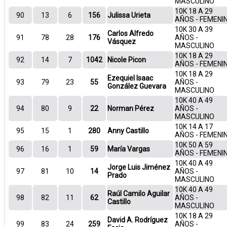
MASCULINO
10K 18 A 29
90
13
6
156
Julissa Urieta
AÑOS - FEMENI
10K 30 A 39
Carlos Alfredo
91
78
28
176
AÑOS -
Vásquez
MASCULINO
10K 18 A 29
92
14
7
1042
Nicole Picon
AÑOS - FEMENI
10K 18 A 29
Ezequiel Isaac
93
79
23
55
AÑOS -
González Guevara
MASCULINO
10K 40 A 49
94
80
9
22
Norman Pérez
AÑOS -
MASCULINO
10K 14 A 17
95
15
1
280
Anny Castillo
AÑOS - FEMENI
10K 50 A 59
96
16
1
59
María Vargas
AÑOS - FEMENI
10K 40 A 49
Jorge Luis Jiménez
97
81
10
14
AÑOS -
Prado
MASCULINO
10K 40 A 49
Raúl Camilo Aguilar
98
82
11
62
AÑOS -
Castillo
MASCULINO
10K 18 A 29
David A. Rodríguez
99
83
24
259
AÑOS -