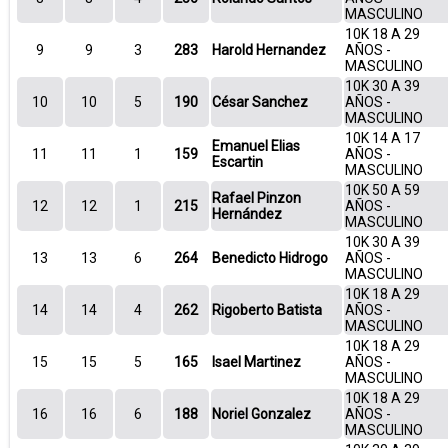
MASCULINO
10K 18 A 29
9
9
3
283
Harold Hernandez
AÑOS -
MASCULINO
10K 30 A 39
10
10
5
190
César Sanchez
AÑOS -
MASCULINO
10K 14 A 17
Emanuel Elias
11
11
1
159
AÑOS -
Escartin
MASCULINO
10K 50 A 59
Rafael Pinzon
12
12
1
215
AÑOS -
Hernández
MASCULINO
10K 30 A 39
13
13
6
264
Benedicto Hidrogo
AÑOS -
MASCULINO
10K 18 A 29
14
14
4
262
Rigoberto Batista
AÑOS -
MASCULINO
10K 18 A 29
15
15
5
165
Isael Martinez
AÑOS -
MASCULINO
10K 18 A 29
16
16
6
188
Noriel Gonzalez
AÑOS -
MASCULINO