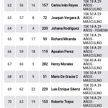
10K 18 A 29
62
56
16
157
Carlos Iván Reyes
AÑOS -
MASCULINO
10K 50 A 59
63
57
8
72
Joaquin Vergara A
AÑOS -
MASCULINO
10K 18 A 29
64
7
4
233
Johana Rodríguez
AÑOS - FEMENI
10K 18 A 29
65
58
17
93
Richard Miranda
AÑOS -
MASCULINO
10K 18 A 29
66
59
18
119
Apsalon Perez
AÑOS -
MASCULINO
10K 40 A 49
67
60
5
282
Henry Morales
AÑOS -
MASCULINO
10K 50 A 59
68
61
9
51
Mario De Gracia C
AÑOS -
MASCULINO
10K 30 A 39
69
62
22
229
Luis Enrique Sáenz
AÑOS -
MASCULINO
10K 18 A 29
70
63
19
153
Roberto Trejos
AÑOS -
MASCULINO