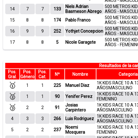
AÑOS - MASCUL
Niels Adrian
500 METROS KID
14
7
7
133
Basmeson Abrego
AÑOS - MASCUL
500 METROS KID
15
8
8
174
Pablo Franco
AÑOS - MASCUL
500 METROS KID
16
9
9
252
Yothjet Concepcion
AÑOS - MASCUL
500 METROS KID
17
8
8
5
Nicole Garagste
AÑOS - FEMENIN
Resultados de la c
Pos.
Pos.
Pos.
Nº
Nombre
Categoria
Gral.
Género
Cat.
1K KIDS RACE 10 A 1
🥇
1
1
225
Manuel Diaz
AÑOSMASCULINO
1K KIDS RACE 10 A 1
🥈
1
1
90
Yenifer Perez
FEMENINO
Josias
1K KIDS RACE 10 A 1
🥉
2
2
91
Carpintero
AÑOSMASCULINO
1K KIDS RACE 10 A 1
4
3
3
266
Luis Rodriguez
AÑOSMASCULINO
Noemi
1K KIDS RACE 10 A 1
5
2
2
237
Mosquera
FEMENINO