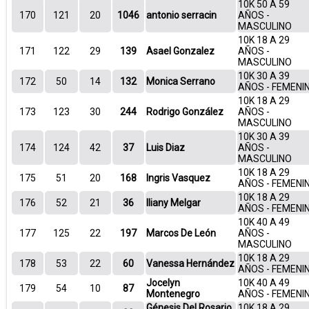
10K 50 A 59
170
121
20
1046
antonio serracin
AÑOS -
MASCULINO
10K 18 A 29
171
122
29
139
Asael Gonzalez
AÑOS -
MASCULINO
10K 30 A 39
172
50
14
132
Monica Serrano
AÑOS - FEMENI
10K 18 A 29
173
123
30
244
Rodrigo González
AÑOS -
MASCULINO
10K 30 A 39
174
124
42
37
Luis Diaz
AÑOS -
MASCULINO
10K 18 A 29
175
51
20
168
Ingris Vasquez
AÑOS - FEMENI
10K 18 A 29
176
52
21
36
Iliany Melgar
AÑOS - FEMENI
10K 40 A 49
177
125
22
197
Marcos De León
AÑOS -
MASCULINO
10K 18 A 29
178
53
22
60
Vanessa Hernández
AÑOS - FEMENI
Jocelyn
10K 40 A 49
179
54
10
87
Montenegro
AÑOS - FEMENI
Génesis Del Rosario
10K 18 A 29