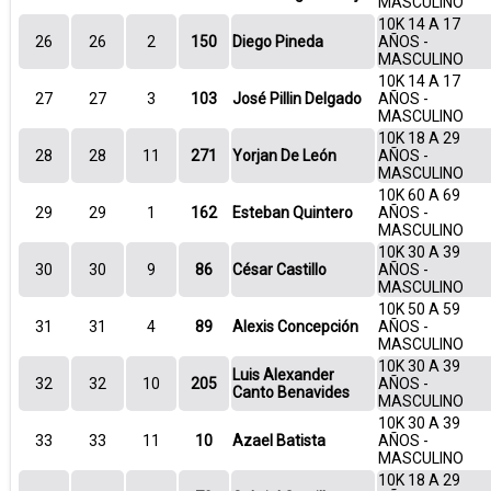
MASCULINO
10K 14 A 17
26
26
2
150
Diego Pineda
AÑOS -
MASCULINO
10K 14 A 17
27
27
3
103
José Pillin Delgado
AÑOS -
MASCULINO
10K 18 A 29
28
28
11
271
Yorjan De León
AÑOS -
MASCULINO
10K 60 A 69
29
29
1
162
Esteban Quintero
AÑOS -
MASCULINO
10K 30 A 39
30
30
9
86
César Castillo
AÑOS -
MASCULINO
10K 50 A 59
31
31
4
89
Alexis Concepción
AÑOS -
MASCULINO
10K 30 A 39
Luis Alexander
32
32
10
205
AÑOS -
Canto Benavides
MASCULINO
10K 30 A 39
33
33
11
10
Azael Batista
AÑOS -
MASCULINO
10K 18 A 29