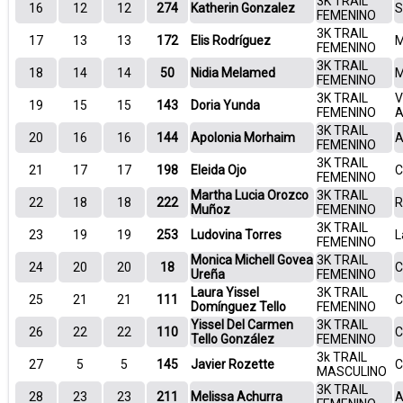
3K TRAIL
16
12
12
274
Katherin Gonzalez
S
FEMENINO
3K TRAIL
17
13
13
172
Elis Rodríguez
M
FEMENINO
3K TRAIL
18
14
14
50
Nidia Melamed
M
FEMENINO
3K TRAIL
V
19
15
15
143
Doria Yunda
FEMENINO
A
3K TRAIL
20
16
16
144
Apolonia Morhaim
A
FEMENINO
3K TRAIL
21
17
17
198
Eleida Ojo
C
FEMENINO
Martha Lucia Orozco
3K TRAIL
22
18
18
222
R
Muñoz
FEMENINO
3K TRAIL
23
19
19
253
Ludovina Torres
L
FEMENINO
Monica Michell Govea
3K TRAIL
24
20
20
18
C
Ureña
FEMENINO
Laura Yissel
3K TRAIL
25
21
21
111
C
Domínguez Tello
FEMENINO
Yissel Del Carmen
3K TRAIL
26
22
22
110
C
Tello González
FEMENINO
3k TRAIL
27
5
5
145
Javier Rozette
C
MASCULINO
3K TRAIL
28
23
23
211
Melissa Achurra
A