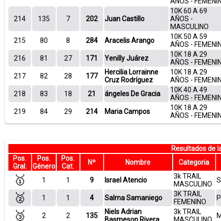
AÑOS - FEMENI
10K 60 A 69
214
135
7
202
Juan Castillo
AÑOS -
MASCULINO
10K 50 A 59
215
80
8
284
Aracelis Arango
AÑOS - FEMENI
10K 18 A 29
216
81
27
171
Yenilly Juárez
AÑOS - FEMENI
Hercilia Lorrainne
10K 18 A 29
217
82
28
177
Cruz Rodríguez
AÑOS - FEMENI
10K 40 A 49
218
83
18
21
ángeles De Gracia
AÑOS - FEMENI
10K 18 A 29
219
84
29
214
Maria Campos
AÑOS - FEMENI
Resultados de 
Pos.
Pos.
Pos.
Nº
Nombre
Categoria
Gral.
Género
Cat.
3k TRAIL
🥇
1
1
9
Israel Atencio
S
MASCULINO
3K TRAIL
🥈
1
1
4
Salma Samaniego
P
FEMENINO
Niels Adrian
3k TRAIL
🥉
2
2
135
M
Basmeson Rivera
MASCULINO