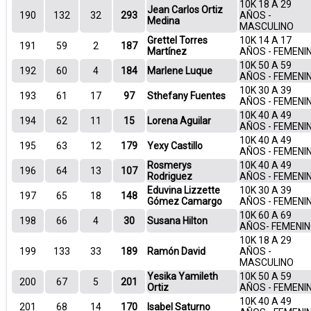
10K 18 A 29
Jean Carlos Ortiz
190
132
32
293
AÑOS -
Medina
MASCULINO
Grettel Torres
10K 14 A 17
191
59
2
187
Martínez
AÑOS - FEMENI
10K 50 A 59
192
60
4
184
Marlene Luque
AÑOS - FEMENI
10K 30 A 39
193
61
17
97
Sthefany Fuentes
AÑOS - FEMENI
10K 40 A 49
194
62
11
15
Lorena Aguilar
AÑOS - FEMENI
10K 40 A 49
195
63
12
179
Yexy Castillo
AÑOS - FEMENI
Rosmerys
10K 40 A 49
196
64
13
107
Rodriguez
AÑOS - FEMENI
Eduvina Lizzette
10K 30 A 39
197
65
18
148
Gómez Camargo
AÑOS - FEMENI
10K 60 A 69
198
66
4
30
Susana Hilton
AÑOS- FEMENI
10K 18 A 29
199
133
33
189
Ramón David
AÑOS -
MASCULINO
Yesika Yamileth
10K 50 A 59
200
67
5
201
Ortiz
AÑOS - FEMENI
10K 40 A 49
201
68
14
170
Isabel Saturno