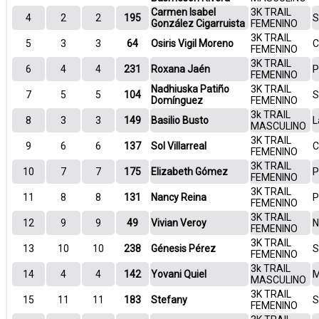
Carmen Isabel
3K TRAIL
4
2
2
195
S
González Cigarruista
FEMENINO
3K TRAIL
5
3
3
64
Osiris Vigil Moreno
C
FEMENINO
3K TRAIL
6
4
4
231
Roxana Jaén
P
FEMENINO
Nadhiuska Patiño
3K TRAIL
7
5
5
104
S
Domínguez
FEMENINO
3k TRAIL
8
3
3
149
Basilio Busto
L
MASCULINO
3K TRAIL
9
6
6
137
Sol Villarreal
C
FEMENINO
3K TRAIL
10
7
7
175
Elizabeth Gómez
P
FEMENINO
3K TRAIL
11
8
8
131
Nancy Reina
P
FEMENINO
3K TRAIL
12
9
9
49
Vivian Veroy
N
FEMENINO
3K TRAIL
13
10
10
238
Génesis Pérez
S
FEMENINO
3k TRAIL
14
4
4
142
Yovani Quiel
M
MASCULINO
3K TRAIL
15
11
11
183
Stefany
S
FEMENINO