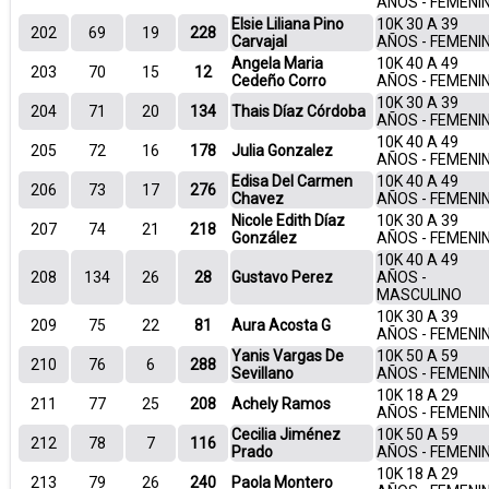
AÑOS - FEMENI
Elsie Liliana Pino
10K 30 A 39
202
69
19
228
Carvajal
AÑOS - FEMENI
Angela Maria
10K 40 A 49
203
70
15
12
Cedeño Corro
AÑOS - FEMENI
10K 30 A 39
204
71
20
134
Thais Díaz Córdoba
AÑOS - FEMENI
10K 40 A 49
205
72
16
178
Julia Gonzalez
AÑOS - FEMENI
Edisa Del Carmen
10K 40 A 49
206
73
17
276
Chavez
AÑOS - FEMENI
Nicole Edith Díaz
10K 30 A 39
207
74
21
218
González
AÑOS - FEMENI
10K 40 A 49
208
134
26
28
Gustavo Perez
AÑOS -
MASCULINO
10K 30 A 39
209
75
22
81
Aura Acosta G
AÑOS - FEMENI
Yanis Vargas De
10K 50 A 59
210
76
6
288
Sevillano
AÑOS - FEMENI
10K 18 A 29
211
77
25
208
Achely Ramos
AÑOS - FEMENI
Cecilia Jiménez
10K 50 A 59
212
78
7
116
Prado
AÑOS - FEMENI
10K 18 A 29
213
79
26
240
Paola Montero