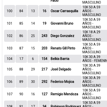
Facio
MASCULINO
10K 50 A 59
100
84
13
16
Oscar Carrasquilla
AÑOS -
MASCULINO
10K 50 A 59
101
85
14
19
Giovanni Bruno
AÑOS -
MASCULINO
10K 18 A 29
102
86
25
243
Diego Gonzalez
AÑOS -
MASCULINO
10K 50 A 59
103
87
15
203
Renato Gill Pinto
AÑOS -
MASCULINO
10K 30 A 39
104
17
6
154
Belkis Barria
AÑOS - FEMENI
10K 30 A 39
105
88
29
217
José Delgado
AÑOS -
MASCULINO
10K 30 A 39
106
89
30
292
Federico Mojica
AÑOS -
MASCULINO
10K 50 A 59
107
90
16
127
Remigio Mendoza
AÑOS -
MASCULINO
10K 50 A 59
108
91
17
34
Robinson Rodriguez
AÑOS -