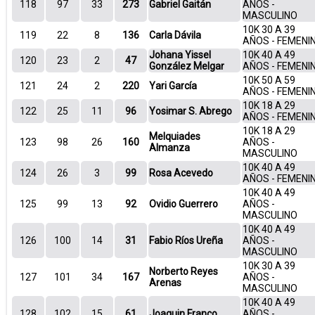
118
97
33
273
Gabriel Gaitán
AÑOS -
MASCULINO
10K 30 A 39
119
22
8
136
Carla Dávila
AÑOS - FEMENI
Johana Yissel
10K 40 A 49
120
23
2
47
González Melgar
AÑOS - FEMENI
10K 50 A 59
121
24
2
220
Yari García
AÑOS - FEMENI
10K 18 A 29
122
25
11
96
Yosimar S. Abrego
AÑOS - FEMENI
10K 18 A 29
Melquiades
123
98
26
160
AÑOS -
Almanza
MASCULINO
10K 40 A 49
124
26
3
99
Rosa Acevedo
AÑOS - FEMENI
10K 40 A 49
125
99
13
92
Ovidio Guerrero
AÑOS -
MASCULINO
10K 40 A 49
126
100
14
31
Fabio Ríos Ureña
AÑOS -
MASCULINO
10K 30 A 39
Norberto Reyes
127
101
34
167
AÑOS -
Arenas
MASCULINO
10K 40 A 49
128
102
15
61
Joaquin Franco
AÑOS -