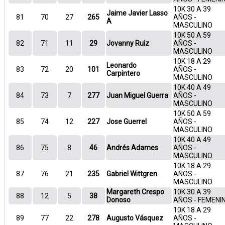
10K 30 A 39
Jaime Javier Lasso
81
70
27
265
AÑOS -
A
MASCULINO
10K 50 A 59
82
71
11
29
Jovanny Ruiz
AÑOS -
MASCULINO
10K 18 A 29
Leonardo
83
72
20
101
AÑOS -
Carpintero
MASCULINO
10K 40 A 49
84
73
7
277
Juan Miguel Guerra
AÑOS -
MASCULINO
10K 50 A 59
85
74
12
227
Jose Guerrel
AÑOS -
MASCULINO
10K 40 A 49
86
75
8
46
Andrés Adames
AÑOS -
MASCULINO
10K 18 A 29
87
76
21
235
Gabriel Wittgren
AÑOS -
MASCULINO
Margareth Crespo
10K 30 A 39
88
12
5
38
Donoso
AÑOS - FEMENI
10K 18 A 29
89
77
22
278
Augusto Vásquez
AÑOS -