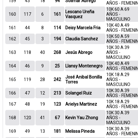
159
43
18
94
Solimar Abrego
AÑOS - FEMENI
10K 60 A 69
Lescano Ureña
160
117
6
161
AÑOS -
Vasquez
MASCULINO
10K 40 A 49
161
44
8
114
Deisy Marcela Fria
AÑOS - FEMENI
10K 50 A 59
162
45
3
194
Claudia Sanchez
AÑOS - FEMENI
10K 30 A 39
163
118
40
268
Jesús Abrego
AÑOS -
MASCULINO
10K 40 A 49
164
46
9
25
Llansy Montenegro
AÑOS - FEMENI
10K 18 A 29
José Anibal Bonilla
165
119
28
242
AÑOS -
Torres
MASCULINO
10K 30 A 39
166
47
12
213
Solangel Ruiz
AÑOS - FEMENI
10K 18 A 29
167
48
19
123
Arielys Martinez
AÑOS - FEMENI
10K 30 A 39
168
120
41
67
Kevin Yau Zhong
AÑOS -
MASCULINO
10K 30 A 39
169
49
13
181
Melissa Pineda
AÑOS - FEMENI