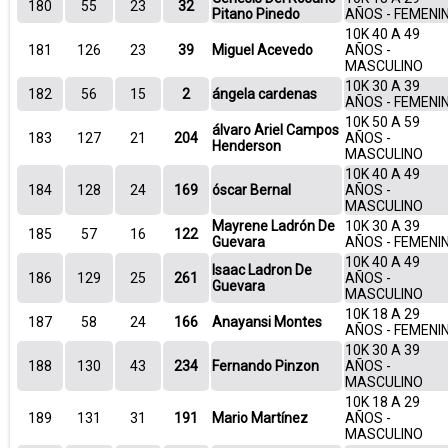
180
55
23
32
Pitano Pinedo
AÑOS - FEMENI
10K 40 A 49
181
126
23
39
Miguel Acevedo
AÑOS -
MASCULINO
10K 30 A 39
182
56
15
2
ángela cardenas
AÑOS - FEMENI
10K 50 A 59
álvaro Ariel Campos
183
127
21
204
AÑOS -
Henderson
MASCULINO
10K 40 A 49
184
128
24
169
óscar Bernal
AÑOS -
MASCULINO
Mayrene Ladrón De
10K 30 A 39
185
57
16
122
Guevara
AÑOS - FEMENI
10K 40 A 49
Isaac Ladron De
186
129
25
261
AÑOS -
Guevara
MASCULINO
10K 18 A 29
187
58
24
166
Anayansi Montes
AÑOS - FEMENI
10K 30 A 39
188
130
43
234
Fernando Pinzon
AÑOS -
MASCULINO
10K 18 A 29
189
131
31
191
Mario Martínez
AÑOS -
MASCULINO