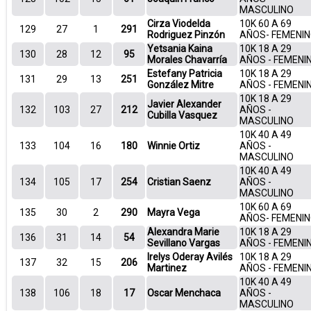
MASCULINO
Cirza Viodelda
10K 60 A 69
129
27
1
291
Rodriguez Pinzón
AÑOS- FEMENI
Yetsania Kaina
10K 18 A 29
130
28
12
95
Morales Chavarría
AÑOS - FEMENI
Estefany Patricia
10K 18 A 29
131
29
13
251
González Mitre
AÑOS - FEMENI
10K 18 A 29
Javier Alexander
132
103
27
212
AÑOS -
Cubilla Vasquez
MASCULINO
10K 40 A 49
133
104
16
180
Winnie Ortiz
AÑOS -
MASCULINO
10K 40 A 49
134
105
17
254
Cristian Saenz
AÑOS -
MASCULINO
10K 60 A 69
135
30
2
290
Mayra Vega
AÑOS- FEMENI
Alexandra Marie
10K 18 A 29
136
31
14
54
Sevillano Vargas
AÑOS - FEMENI
Irelys Oderay Avilés
10K 18 A 29
137
32
15
206
Martinez
AÑOS - FEMENI
10K 40 A 49
138
106
18
17
Oscar Menchaca
AÑOS -
MASCULINO