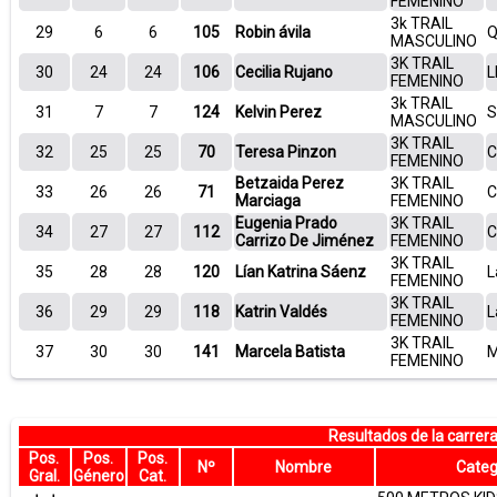
FEMENINO
3k TRAIL
29
6
6
105
Robin ávila
Q
MASCULINO
3K TRAIL
30
24
24
106
Cecilia Rujano
L
FEMENINO
3k TRAIL
31
7
7
124
Kelvin Perez
S
MASCULINO
3K TRAIL
32
25
25
70
Teresa Pinzon
C
FEMENINO
Betzaida Perez
3K TRAIL
33
26
26
71
C
Marciaga
FEMENINO
Eugenia Prado
3K TRAIL
34
27
27
112
C
Carrizo De Jiménez
FEMENINO
3K TRAIL
35
28
28
120
Lían Katrina Sáenz
L
FEMENINO
3K TRAIL
36
29
29
118
Katrin Valdés
L
FEMENINO
3K TRAIL
37
30
30
141
Marcela Batista
M
FEMENINO
Resultados de la carr
Pos.
Pos.
Pos.
Nº
Nombre
Categ
Gral.
Género
Cat.