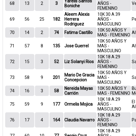
Yarelis Santos
68
13
2
3
AÑOS -
V
Boniche
FEMENINO
Aleem Alexis
10K 30 A 39
69
56
25
182
Herrera
AÑOS -
P
Rodriguez
MASCULINO
10K 50 AÑOS Y
70
14
2
74
Fatima Castillo
Al
MAS - FEMENINO
10K 50 AÑOS Y
71
57
8
135
Jose Guerrel
MAS -
Al
MASCULINO
10K 18 A 29
72
15
3
52
Liz Solanyi Rios
AÑOS -
Sa
FEMENINO
10K 50 AÑOS Y
Mario De Gracia
73
58
9
201
MAS -
S
Concepcion
MASCULINO
Nereida Mayas
10K 50 AÑOS Y
Bu
74
16
3
58
Carrión
MAS - FEMENINO
Mo
10K 18 A 29
El
75
59
9
177
Ormelis Mojica
AÑOS -
Al
MASCULINO
10K 18 A 29
76
17
4
164
Claudia Navarro
AÑOS -
P
FEMENINO
10K 18 A 29
77
60
10
77
Sergio Cruz
AÑOS -
S