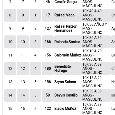
7
7
3
46
Cerafin Sanjur
AÑOS -
C
MASCULINO
10K 40 A 49
8
8
1
17
Rafael Vega
AÑOS -
Ch
MASCULINO
10K 50 AÑOS Y
Rafael Pinzon
9
9
2
127
MAS -
A
Hernandez
MASCULINO
10K 30 A 39
10
10
3
166
Rolando Santos
AÑOS -
S
MASCULINO
10K 18 A 29
11
11
4
156
Salomón Muñoz
AÑOS -
L
MASCULINO
10K 30 A 39
Benedicto
12
12
4
180
AÑOS -
Ch
Hidrogo
MASCULINO
10K 18 A 29
13
13
5
136
Bryan Solano
AÑOS -
N
MASCULINO
10K 30 A 39
14
14
5
59
Deyvis Castillo
AÑOS -
Is
MASCULINO
10K 30 A 39
15
15
6
122
Eladio Muñoz
AÑOS -
L
MASCULINO