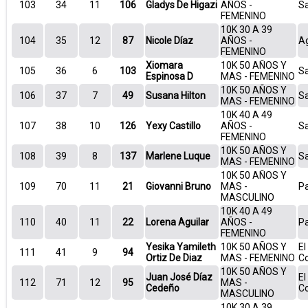
103
34
11
106
Gladys De Higazi
AÑOS -
S
FEMENINO
10K 30 A 39
104
35
12
87
Nicole Díaz
AÑOS -
A
FEMENINO
Xiomara
10K 50 AÑOS Y
105
36
6
103
S
Espinosa D
MAS - FEMENINO
10K 50 AÑOS Y
106
37
7
49
Susana Hilton
S
MAS - FEMENINO
10K 40 A 49
107
38
10
126
Yexy Castillo
AÑOS -
S
FEMENINO
10K 50 AÑOS Y
108
39
8
137
Marlene Luque
S
MAS - FEMENINO
10K 50 AÑOS Y
109
70
11
21
Giovanni Bruno
MAS -
P
MASCULINO
10K 40 A 49
110
40
11
22
Lorena Aguilar
AÑOS -
P
FEMENINO
Yesika Yamileth
10K 50 AÑOS Y
El
111
41
9
94
Ortiz De Diaz
MAS - FEMENINO
Co
10K 50 AÑOS Y
Juan José Díaz
El
112
71
12
95
MAS -
Cedeño
Co
MASCULINO
10K 30 A 39