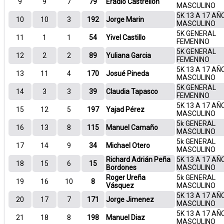
9
9
7
79
Eradio Castrellón
MASCULINO
5K 13 A 17 AÑ
10
10
3
192
Jorge Marin
MASCULINO
5K GENERAL
11
1
1
54
Yivel Castillo
FEMENINO
5K GENERAL
12
2
2
89
Yuliana Garcia
FEMENINO
5K 13 A 17 AÑ
13
11
4
170
Josué Pineda
MASCULINO
5K GENERAL
14
3
3
39
Claudia Tapasco
FEMENINO
5K 13 A 17 AÑ
15
12
5
197
Yajad Pérez
MASCULINO
5k GENERAL
16
13
8
115
Manuel Camaño
MASCULINO
5k GENERAL
17
14
9
34
Michael Otero
MASCULINO
Richard Adrián Peña
5K 13 A 17 AÑ
18
15
6
15
Bordones
MASCULINO
Roger Ureña
5k GENERAL
19
16
10
8
Vásquez
MASCULINO
5K 13 A 17 AÑ
20
17
7
171
Jorge Jimenez
MASCULINO
5K 13 A 17 AÑ
21
18
8
198
Manuel Diaz
MASCULINO