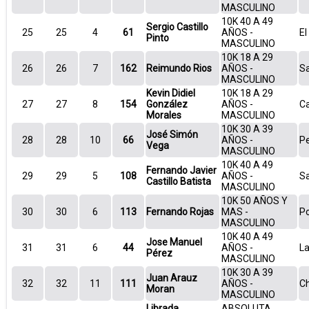
MASCULINO
10K 40 A 49
Sergio Castillo
25
25
4
61
AÑOS -
El
Pinto
MASCULINO
10K 18 A 29
26
26
7
162
Reimundo Rios
AÑOS -
Sa
MASCULINO
Kevin Didiel
10K 18 A 29
27
27
8
154
González
AÑOS -
Ca
Morales
MASCULINO
10K 30 A 39
José Simón
28
28
10
66
AÑOS -
P
Vega
MASCULINO
10K 40 A 49
Fernando Javier
29
29
5
108
AÑOS -
S
Castillo Batista
MASCULINO
10K 50 AÑOS Y
30
30
6
113
Fernando Rojas
MAS -
Po
MASCULINO
10K 40 A 49
Jose Manuel
31
31
6
44
AÑOS -
La
Pérez
MASCULINO
10K 30 A 39
Juan Arauz
32
32
11
111
AÑOS -
C
Moran
MASCULINO
Librada
ABSOLUTA