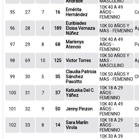
Andrade
MASCULINO
10K 40 A 49
Emérita
95
27
7
16
AÑOS -
Ca
Hernández
FEMENINO
Euribiades
10K 50 AÑOS Y
96
28
4
189
Eloisa Vernaza
Ag
MAS - FEMENINO
Núñez
10K 40 A 49
Marlenys
97
29
8
68
AÑOS -
P
Atencio
FEMENINO
10K 50 AÑOS Y
98
69
10
125
Victor Torres
MAS -
A
MASCULINO
Claudia Patricia
10K 50 AÑOS Y
99
30
5
35
Sánchez
Ch
MAS - FEMENINO
Pascitto
10K 18 A 29
Katiuska Del C.
100
31
7
37
AÑOS -
Yáñez
FEMENINO
10K 40 A 49
101
32
9
50
Jenny Pinzon
AÑOS -
Ch
FEMENINO
10K 18 A 29
Sara Marlin
102
33
8
14
AÑOS -
Sa
Virola
FEMENINO
10K 30 A 39