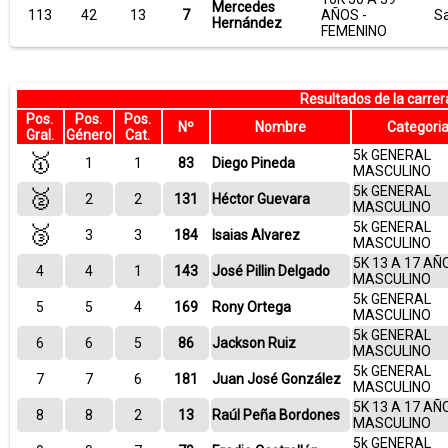
Mercedes
113
42
13
7
AÑOS -
S
Hernández
FEMENINO
Resultados de la carr
Pos.
Pos.
Pos.
Nº
Nombre
Categori
Gral.
Género
Cat.
5k GENERAL
🥇
1
1
83
Diego Pineda
MASCULINO
5k GENERAL
🥈
2
2
131
Héctor Guevara
MASCULINO
5k GENERAL
🥉
3
3
184
Isaias Alvarez
MASCULINO
5K 13 A 17 AÑ
4
4
1
143
José Pillin Delgado
MASCULINO
5k GENERAL
5
5
4
169
Rony Ortega
MASCULINO
5k GENERAL
6
6
5
86
Jackson Ruiz
MASCULINO
5k GENERAL
7
7
6
181
Juan José González
MASCULINO
5K 13 A 17 AÑ
8
8
2
13
Raúl Peña Bordones
MASCULINO
5k GENERAL