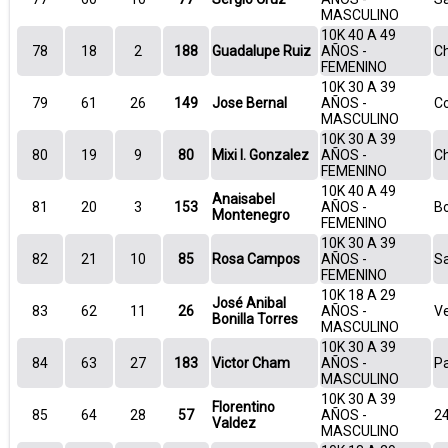
MASCULINO
10K 40 A 49
78
18
2
188
Guadalupe Ruiz
AÑOS -
Ch
FEMENINO
10K 30 A 39
79
61
26
149
Jose Bernal
AÑOS -
C
MASCULINO
10K 30 A 39
80
19
9
80
Mixi I. Gonzalez
AÑOS -
Ch
FEMENINO
10K 40 A 49
Anaisabel
81
20
3
153
AÑOS -
B
Montenegro
FEMENINO
10K 30 A 39
82
21
10
85
Rosa Campos
AÑOS -
S
FEMENINO
10K 18 A 29
José Anibal
83
62
11
26
AÑOS -
V
Bonilla Torres
MASCULINO
10K 30 A 39
84
63
27
183
Victor Cham
AÑOS -
P
MASCULINO
10K 30 A 39
Florentino
85
64
28
57
AÑOS -
24
Valdez
MASCULINO