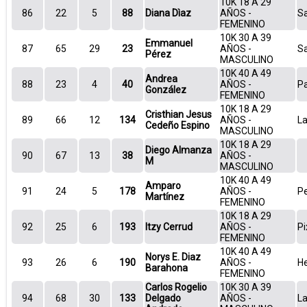
10K 18 A 29
86
22
5
88
Diana Dìaz
AÑOS -
S
FEMENINO
10K 30 A 39
Emmanuel
87
65
29
23
AÑOS -
S
Pérez
MASCULINO
10K 40 A 49
Andrea
88
23
4
40
AÑOS -
P
González
FEMENINO
10K 18 A 29
Cristhian Jesus
89
66
12
134
AÑOS -
La
Cedeño Espino
MASCULINO
10K 18 A 29
Diego Almanza
90
67
13
38
AÑOS -
M
MASCULINO
10K 40 A 49
Amparo
91
24
5
178
AÑOS -
P
Martínez
FEMENINO
10K 18 A 29
92
25
6
193
Itzy Cerrud
AÑOS -
P
FEMENINO
10K 40 A 49
Norys E. Diaz
93
26
6
190
AÑOS -
He
Barahona
FEMENINO
Carlos Rogelio
10K 30 A 39
94
68
30
133
Delgado
AÑOS -
La