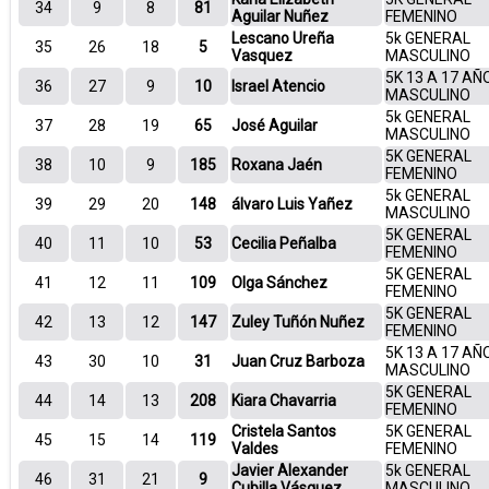
34
9
8
81
Aguilar Nuñez
FEMENINO
Lescano Ureña
5k GENERAL
35
26
18
5
Vasquez
MASCULINO
5K 13 A 17 AÑ
36
27
9
10
Israel Atencio
MASCULINO
5k GENERAL
37
28
19
65
José Aguilar
MASCULINO
5K GENERAL
38
10
9
185
Roxana Jaén
FEMENINO
5k GENERAL
39
29
20
148
álvaro Luis Yañez
MASCULINO
5K GENERAL
40
11
10
53
Cecilia Peñalba
FEMENINO
5K GENERAL
41
12
11
109
Olga Sánchez
FEMENINO
5K GENERAL
42
13
12
147
Zuley Tuñón Nuñez
FEMENINO
5K 13 A 17 AÑ
43
30
10
31
Juan Cruz Barboza
MASCULINO
5K GENERAL
44
14
13
208
Kiara Chavarria
FEMENINO
Cristela Santos
5K GENERAL
45
15
14
119
Valdes
FEMENINO
Javier Alexander
5k GENERAL
46
31
21
9
Cubilla Vásquez
MASCULINO