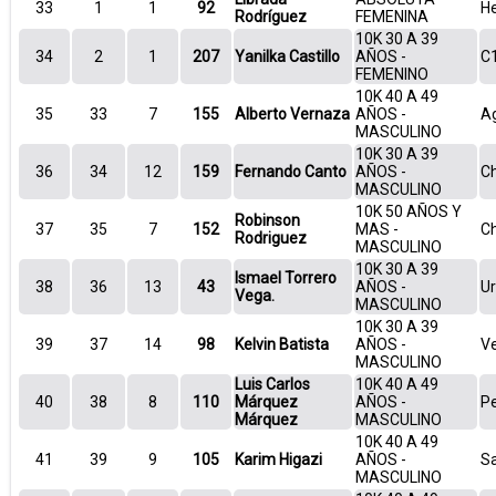
33
1
1
92
He
Rodríguez
FEMENINA
10K 30 A 39
34
2
1
207
Yanilka Castillo
AÑOS -
C1
FEMENINO
10K 40 A 49
35
33
7
155
Alberto Vernaza
AÑOS -
A
MASCULINO
10K 30 A 39
36
34
12
159
Fernando Canto
AÑOS -
Ch
MASCULINO
10K 50 AÑOS Y
Robinson
37
35
7
152
MAS -
Ch
Rodriguez
MASCULINO
10K 30 A 39
Ismael Torrero
38
36
13
43
AÑOS -
Ur
Vega.
MASCULINO
10K 30 A 39
39
37
14
98
Kelvin Batista
AÑOS -
V
MASCULINO
Luis Carlos
10K 40 A 49
40
38
8
110
Márquez
AÑOS -
P
Márquez
MASCULINO
10K 40 A 49
41
39
9
105
Karim Higazi
AÑOS -
S
MASCULINO