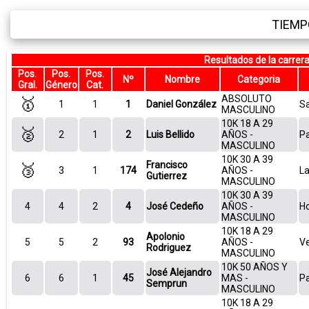
TIEMP
Resultados de la carr
Pos.
Pos.
Pos.
Nº
Nombre
Categoria
Gral.
Género
Cat.
ABSOLUTO
🥇
1
1
1
Daniel González
Sa
MASCULINO
10K 18 A 29
🥈
2
1
2
Luis Bellido
AÑOS -
P
MASCULINO
10K 30 A 39
Francisco
🥉
3
1
174
AÑOS -
La
Gutierrez
MASCULINO
10K 30 A 39
4
4
2
4
José Cedeño
AÑOS -
H
MASCULINO
10K 18 A 29
Apolonio
5
5
2
93
AÑOS -
V
Rodriguez
MASCULINO
10K 50 AÑOS Y
José Alejandro
6
6
1
45
MAS -
P
Semprun
MASCULINO
10K 18 A 29