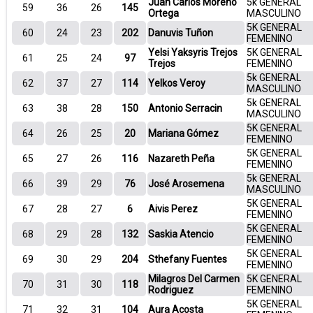
Juan Carlos Moreno
5k GENERAL
59
36
26
145
Ortega
MASCULINO
5K GENERAL
60
24
23
202
Danuvis Tuñon
FEMENINO
Yelsi Yaksyris Trejos
5K GENERAL
61
25
24
97
Trejos
FEMENINO
5k GENERAL
62
37
27
114
Yelkos Veroy
MASCULINO
5k GENERAL
63
38
28
150
Antonio Serracin
MASCULINO
5K GENERAL
64
26
25
20
Mariana Gómez
FEMENINO
5K GENERAL
65
27
26
116
Nazareth Peña
FEMENINO
5k GENERAL
66
39
29
76
José Arosemena
MASCULINO
5K GENERAL
67
28
27
6
Aivis Perez
FEMENINO
5K GENERAL
68
29
28
132
Saskia Atencio
FEMENINO
5K GENERAL
69
30
29
204
Sthefany Fuentes
FEMENINO
Milagros Del Carmen
5K GENERAL
70
31
30
118
Rodriguez
FEMENINO
5K GENERAL
71
32
31
104
Aura Acosta