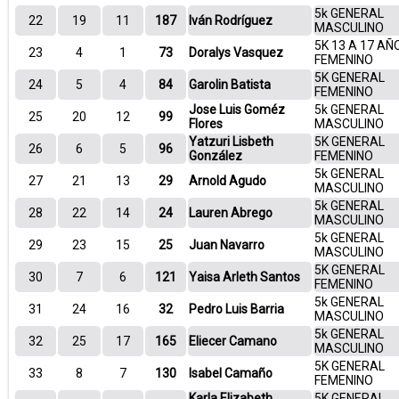
5k GENERAL
22
19
11
187
Iván Rodríguez
MASCULINO
5K 13 A 17 AÑ
23
4
1
73
Doralys Vasquez
FEMENINO
5K GENERAL
24
5
4
84
Garolin Batista
FEMENINO
Jose Luis Goméz
5k GENERAL
25
20
12
99
Flores
MASCULINO
Yatzuri Lisbeth
5K GENERAL
26
6
5
96
González
FEMENINO
5k GENERAL
27
21
13
29
Arnold Agudo
MASCULINO
5k GENERAL
28
22
14
24
Lauren Abrego
MASCULINO
5k GENERAL
29
23
15
25
Juan Navarro
MASCULINO
5K GENERAL
30
7
6
121
Yaisa Arleth Santos
FEMENINO
5k GENERAL
31
24
16
32
Pedro Luis Barria
MASCULINO
5k GENERAL
32
25
17
165
Eliecer Camano
MASCULINO
5K GENERAL
33
8
7
130
Isabel Camaño
FEMENINO
Karla Elizabeth
5K GENERAL