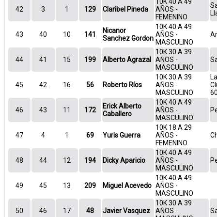
10K 40 A 49
Sa
42
3
1
129
Claribel Pineda
AÑOS -
Ll
FEMENINO
10K 40 A 49
Nicanor
43
40
10
141
AÑOS -
A
Sanchez Gordon
MASCULINO
10K 30 A 39
44
41
15
199
Alberto Agrazal
AÑOS -
S
MASCULINO
10K 30 A 39
La
45
42
16
56
Roberto Ríos
AÑOS -
Cl
MASCULINO
6
10K 40 A 49
Erick Alberto
46
43
11
172
AÑOS -
P
Caballero
MASCULINO
10K 18 A 29
47
4
1
69
Yuris Guerra
AÑOS -
Ch
FEMENINO
10K 40 A 49
48
44
12
194
Dicky Aparicio
AÑOS -
P
MASCULINO
10K 40 A 49
49
45
13
209
Miguel Acevedo
AÑOS -
MASCULINO
10K 30 A 39
50
46
17
48
Javier Vasquez
AÑOS -
Sa