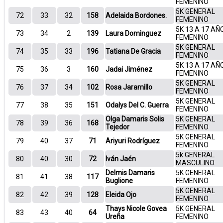
FEMENINO
5K GENERAL
72
33
32
158
Adelaida Bordones.
FEMENINO
5K 13 A 17 AÑ
73
34
2
139
Laura Dominguez
FEMENINO
5K GENERAL
74
35
33
196
Tatiana De Gracia
FEMENINO
5K 13 A 17 AÑ
75
36
3
160
Jadai Jiménez
FEMENINO
5K GENERAL
76
37
34
102
Rosa Jaramillo
FEMENINO
5K GENERAL
77
38
35
151
Odalys Del C. Guerra
FEMENINO
Olga Damaris Solis
5K GENERAL
78
39
36
168
Tejedor
FEMENINO
5K GENERAL
79
40
37
71
Ariyuri Rodríguez
FEMENINO
5k GENERAL
80
40
30
72
Iván Jaén
MASCULINO
Delmis Damaris
5K GENERAL
81
41
38
117
Buglione
FEMENINO
5K GENERAL
82
42
39
128
Eleida Ojo
FEMENINO
Thays Nicole Govea
5K GENERAL
83
43
40
64
Ureña
FEMENINO