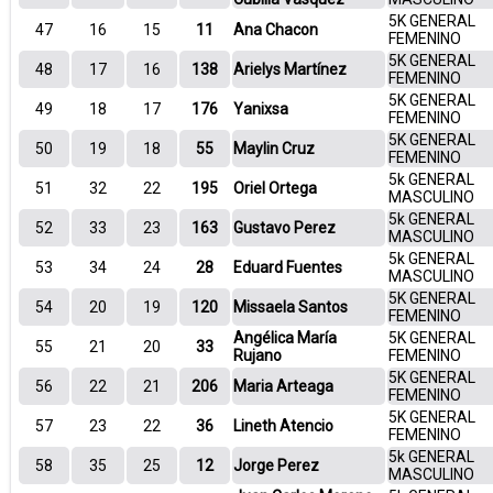
5K GENERAL
47
16
15
11
Ana Chacon
FEMENINO
5K GENERAL
48
17
16
138
Arielys Martínez
FEMENINO
5K GENERAL
49
18
17
176
Yanixsa
FEMENINO
5K GENERAL
50
19
18
55
Maylin Cruz
FEMENINO
5k GENERAL
51
32
22
195
Oriel Ortega
MASCULINO
5k GENERAL
52
33
23
163
Gustavo Perez
MASCULINO
5k GENERAL
53
34
24
28
Eduard Fuentes
MASCULINO
5K GENERAL
54
20
19
120
Missaela Santos
FEMENINO
Angélica María
5K GENERAL
55
21
20
33
Rujano
FEMENINO
5K GENERAL
56
22
21
206
Maria Arteaga
FEMENINO
5K GENERAL
57
23
22
36
Lineth Atencio
FEMENINO
5k GENERAL
58
35
25
12
Jorge Perez
MASCULINO