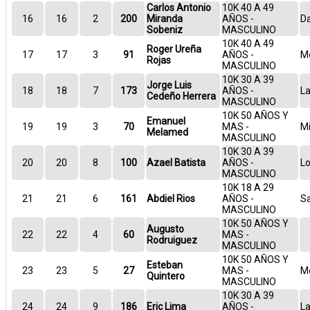
Carlos Antonio
10K 40 A 49
16
16
2
200
Miranda
AÑOS -
Da
Sobeniz
MASCULINO
10K 40 A 49
Roger Ureña
17
17
3
91
AÑOS -
Mo
Rojas
MASCULINO
10K 30 A 39
Jorge Luis
18
18
7
173
AÑOS -
La
Cedeño Herrera
MASCULINO
10K 50 AÑOS Y
Emanuel
19
19
3
70
MAS -
Mi
Melamed
MASCULINO
10K 30 A 39
20
20
8
100
Azael Batista
AÑOS -
Lo
MASCULINO
10K 18 A 29
21
21
6
161
Abdiel Rios
AÑOS -
Sa
MASCULINO
10K 50 AÑOS Y
Augusto
22
22
4
60
MAS -
Rodruiguez
MASCULINO
10K 50 AÑOS Y
Esteban
23
23
5
27
MAS -
Mo
Quintero
MASCULINO
10K 30 A 39
24
24
9
186
Eric Lima
AÑOS -
La