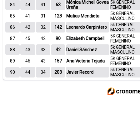
Mónica Michell Govea
5K GENERAL
84
44
41
63
Ureña
FEMENINO
5k GENERAL
85
41
31
123
Matias Mendieta
MASCULINO
5k GENERAL
86
42
32
142
Leonardo Carpintero
MASCULINO
5K GENERAL
87
45
42
90
Elizabeth Campbell
FEMENINO
5k GENERAL
88
43
33
42
Daniel Sánchez
MASCULINO
5K GENERAL
89
46
43
157
Ana Victoria Tejada
FEMENINO
5k GENERAL
90
44
34
203
Javier Record
MASCULINO
cronome