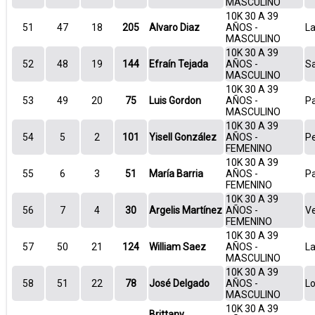
MASCULINO
10K 30 A 39
51
47
18
205
Alvaro Diaz
AÑOS -
La
MASCULINO
10K 30 A 39
52
48
19
144
Efraín Tejada
AÑOS -
S
MASCULINO
10K 30 A 39
53
49
20
75
Luis Gordon
AÑOS -
P
MASCULINO
10K 30 A 39
54
5
2
101
Yisell González
AÑOS -
P
FEMENINO
10K 30 A 39
55
6
3
51
María Barria
AÑOS -
P
FEMENINO
10K 30 A 39
56
7
4
30
Argelis Martínez
AÑOS -
V
FEMENINO
10K 30 A 39
57
50
21
124
William Saez
AÑOS -
La
MASCULINO
10K 30 A 39
58
51
22
78
José Delgado
AÑOS -
Lo
MASCULINO
10K 30 A 39
Brittany