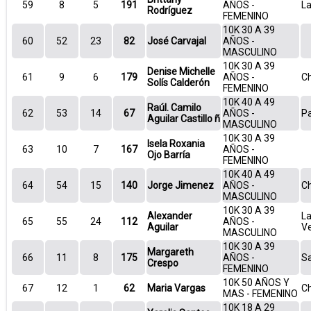
59
8
5
191
AÑOS -
La
Rodríguez
FEMENINO
10K 30 A 39
60
52
23
82
José Carvajal
AÑOS -
MASCULINO
10K 30 A 39
Denise Michelle
61
9
6
179
AÑOS -
Ch
Solís Calderón
FEMENINO
10K 40 A 49
Raúl. Camilo
62
53
14
67
AÑOS -
P
Aguilar Castillo ñ
MASCULINO
10K 30 A 39
Isela Roxania
63
10
7
167
AÑOS -
Ojo Barría
FEMENINO
10K 40 A 49
64
54
15
140
Jorge Jimenez
AÑOS -
Ch
MASCULINO
10K 30 A 39
Alexander
La
65
55
24
112
AÑOS -
Aguilar
V
MASCULINO
10K 30 A 39
Margareth
66
11
8
175
AÑOS -
S
Crespo
FEMENINO
10K 50 AÑOS Y
67
12
1
62
Maria Vargas
Ch
MAS - FEMENINO
10K 18 A 29