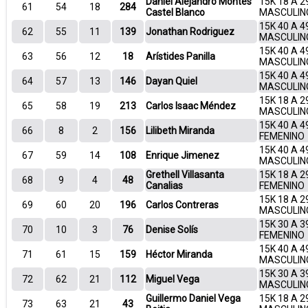
Daniel Alejandro Montes
15K 18 A 2
61
54
18
284
Castel Blanco
MASCULIN
15K 40 A 4
62
55
11
139
Jonathan Rodriguez
MASCULIN
15K 40 A 4
63
56
12
18
Arístides Panilla
MASCULIN
15K 40 A 4
64
57
13
146
Dayan Quiel
MASCULIN
15K 18 A 2
65
58
19
213
Carlos Isaac Méndez
MASCULIN
15K 40 A 4
66
8
2
156
Lilibeth Miranda
FEMENINO
15K 40 A 4
67
59
14
108
Enrique Jimenez
MASCULIN
Grethell Villasanta
15K 18 A 2
68
9
4
48
Canalias
FEMENINO
15K 18 A 2
69
60
20
196
Carlos Contreras
MASCULIN
15K 30 A 3
70
10
3
76
Denise Solís
FEMENINO
15K 40 A 4
71
61
15
159
Héctor Miranda
MASCULIN
15K 30 A 3
72
62
21
112
Miguel Vega
MASCULIN
Guillermo Daniel Vega
15K 18 A 2
73
63
21
43