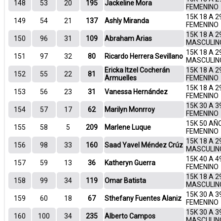
148
53
20
195
Jackeline Mora
FEMENINO
15K 18 A 2
149
54
21
137
Ashly Miranda
FEMENINO
15K 18 A 2
150
96
31
109
Abraham Arias
MASCULIN
15K 18 A 2
151
97
32
80
Ricardo Herrera Sevillano
MASCULIN
Ericka Itzel Cocherán
15K 18 A 2
152
55
22
81
Armuelles
FEMENINO
15K 18 A 2
153
56
23
31
Vanessa Hernández
FEMENINO
15K 30 A 3
154
57
17
62
Marilyn Monrroy
FEMENINO
15K 50 AÑ
155
58
5
209
Marlene Luque
FEMENINO
15K 18 A 2
156
98
33
160
Saad Yavel Méndez Crúz
MASCULIN
15K 40 A 4
157
59
13
36
Katheryn Guerra
FEMENINO
15K 18 A 2
158
99
34
119
Omar Batista
MASCULIN
15K 30 A 3
159
60
18
67
Sthefany Fuentes Alaniz
FEMENINO
15K 30 A 3
160
100
34
235
Alberto Campos
MASCULIN