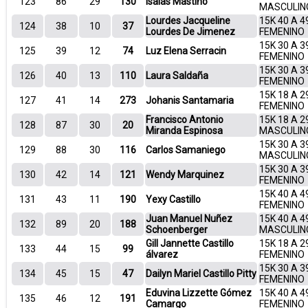
123
86
29
130
Isaías Mastino
MASCULIN
Lourdes Jacqueline
15K 40 A 4
124
38
10
37
Lourdes De Jimenez
FEMENINO
15K 30 A 3
125
39
12
74
Luz Elena Serracin
FEMENINO
15K 30 A 3
126
40
13
110
Laura Saldaña
FEMENINO
15K 18 A 2
127
41
14
273
Johanis Santamaria
FEMENINO
Francisco Antonio
15K 18 A 2
128
87
30
20
Miranda Espinosa
MASCULIN
15K 30 A 3
129
88
30
116
Carlos Samaniego
MASCULIN
15K 30 A 3
130
42
14
121
Wendy Marquinez
FEMENINO
15K 40 A 4
131
43
11
190
Yexy Castillo
FEMENINO
Juan Manuel Nuñez
15K 40 A 4
132
89
20
188
Schoenberger
MASCULIN
Gill Jannette Castillo
15K 18 A 2
133
44
15
99
álvarez
FEMENINO
15K 30 A 3
134
45
15
47
Dailyn Mariel Castillo Pitty
FEMENINO
Eduvina Lizzette Gómez
15K 40 A 4
135
46
12
191
Camargo
FEMENINO