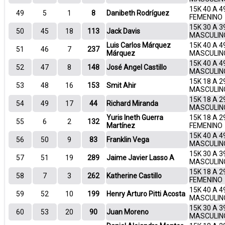
15K 40 A 4
49
5
1
8
Danibeth Rodríguez
FEMENINO
15K 30 A 3
50
45
18
113
Jack Davis
MASCULIN
Luis Carlos Márquez
15K 40 A 4
51
46
7
237
Márquez
MASCULIN
15K 40 A 4
52
47
8
148
José Angel Castillo
MASCULIN
15K 18 A 2
53
48
16
153
Smit Ahir
MASCULIN
15K 18 A 2
54
49
17
44
Richard Miranda
MASCULIN
Yuris Ineth Guerra
15K 18 A 2
55
6
2
132
Martínez
FEMENINO
15K 40 A 4
56
50
9
83
Franklin Vega
MASCULIN
15K 30 A 3
57
51
19
289
Jaime Javier Lasso A
MASCULIN
15K 18 A 2
58
7
3
262
Katherine Castillo
FEMENINO
15K 40 A 4
59
52
10
199
Henry Arturo Pitti Acosta
MASCULIN
15K 30 A 3
60
53
20
90
Juan Moreno
MASCULIN