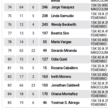
Beitia
MASCULIN
15K 50 AÑ
74
64
6
246
Jorge Vasquez
MASCULIN
15K 18 A 2
75
11
5
238
Linda Samudio
FEMENINO
15K 30 A 3
76
12
4
243
Wendy Beckwith
FEMENINO
15K 40 A 4
77
13
3
197
Beatriz Sire
FEMENINO
15K 50 AÑ
78
14
1
55
María Vargas
FEMENINO
15K 30 A 3
79
65
22
49
Gerardo Miranda
MASCULIN
15K 40 A 4
80
15
4
127
Cidia Quiel
FEMENINO
15K 30 A 3
81
16
5
15
Roxana Caballero
FEMENINO
15K 50 AÑ
82
17
2
163
Iveth Moreno
FEMENINO
15K 30 A 3
83
66
23
103
Jonathan Caldwell
MASCULIN
15K 30 A 3
84
18
6
170
Oriana Montañez
FEMENINO
15K 18 A 2
85
19
6
46
Yosimar S. Abrego
FEMENINO