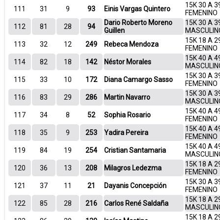
15K 30 A 3
111
31
9
93
Einis Vargas Quintero
FEMENINO
Dario Roberto Moreno
15K 30 A 3
112
81
28
94
Guillen
MASCULIN
15K 18 A 2
113
32
12
249
Rebeca Mendoza
FEMENINO
15K 40 A 4
114
82
18
142
Néstor Morales
MASCULIN
15K 30 A 3
115
33
10
172
Diana Camargo Sasso
FEMENINO
15K 30 A 3
116
83
29
286
Martin Navarro
MASCULIN
15K 40 A 4
117
34
8
52
Sophia Rosario
FEMENINO
15K 40 A 4
118
35
9
253
Yadira Pereira
FEMENINO
15K 40 A 4
119
84
19
254
Cristian Santamaria
MASCULIN
15K 18 A 2
120
36
13
208
Milagros Ledezma
FEMENINO
15K 30 A 3
121
37
11
21
Dayanis Concepción
FEMENINO
15K 18 A 2
122
85
28
216
Carlos René Saldaña
MASCULIN
15K 18 A 2