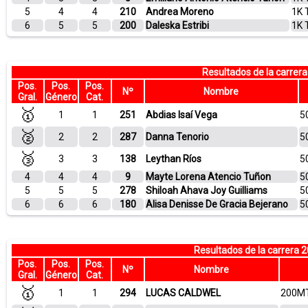
5
4
4
210
Andrea Moreno
1K 
6
5
5
200
Daleska Estribi
1K 
Resultados de la carre
Pos.
Pos.
Pos.
Nº
Nombre
Gral.
Género
Cat.
🥇
1
1
251
Abdias Isaí Vega
5
🥈
2
2
287
Danna Tenorio
5
🥉
3
3
138
Leythan Ríos
5
4
4
4
9
Mayte Lorena Atencio Tuñon
5
5
5
5
278
Shiloah Ahava Joy Guilliams
5
6
6
6
180
Alisa Denisse De Gracia Bejerano
5
Resultados de la carrer
Pos.
Pos.
Pos.
Nº
Nombre
Gral.
Género
Cat.
🥇
1
1
294
LUCAS CALDWEL
200MT