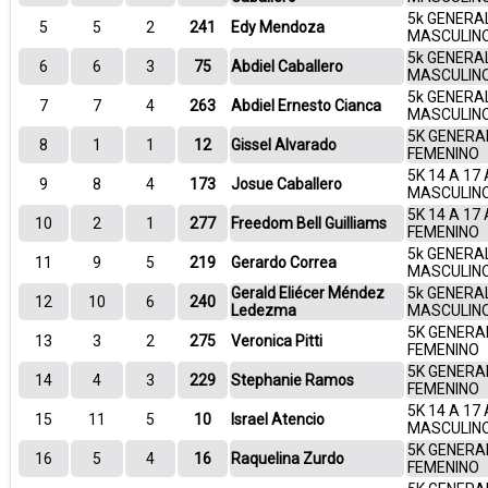
5k GENERA
5
5
2
241
Edy Mendoza
MASCULIN
5k GENERA
6
6
3
75
Abdiel Caballero
MASCULIN
5k GENERA
7
7
4
263
Abdiel Ernesto Cianca
MASCULIN
5K GENERA
8
1
1
12
Gissel Alvarado
FEMENINO
5K 14 A 17
9
8
4
173
Josue Caballero
MASCULIN
5K 14 A 17
10
2
1
277
Freedom Bell Guilliams
FEMENINO
5k GENERA
11
9
5
219
Gerardo Correa
MASCULIN
Gerald Eliécer Méndez
5k GENERA
12
10
6
240
Ledezma
MASCULIN
5K GENERA
13
3
2
275
Veronica Pitti
FEMENINO
5K GENERA
14
4
3
229
Stephanie Ramos
FEMENINO
5K 14 A 17
15
11
5
10
Israel Atencio
MASCULIN
5K GENERA
16
5
4
16
Raquelina Zurdo
FEMENINO