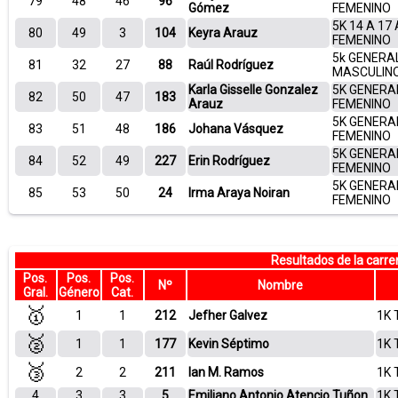
79
48
46
96
Gómez
FEMENINO
5K 14 A 17
80
49
3
104
Keyra Arauz
FEMENINO
5k GENERA
81
32
27
88
Raúl Rodríguez
MASCULIN
Karla Gisselle Gonzalez
5K GENERA
82
50
47
183
Arauz
FEMENINO
5K GENERA
83
51
48
186
Johana Vásquez
FEMENINO
5K GENERA
84
52
49
227
Erin Rodríguez
FEMENINO
5K GENERA
85
53
50
24
Irma Araya Noiran
FEMENINO
Resultados de la carr
Pos.
Pos.
Pos.
Nº
Nombre
Gral.
Género
Cat.
🥇
1
1
212
Jefher Galvez
1K 
🥈
1
1
177
Kevin Séptimo
1K 
🥉
2
2
211
Ian M. Ramos
1K 
4
3
3
5
Emiliano Antonio Atencio Tuñon
1K 