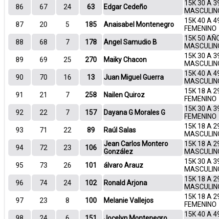
15K 30 A 3
86
67
24
63
Edgar Cedeño
MASCULIN
15K 40 A 4
87
20
5
185
Anaisabel Montenegro
FEMENINO
15K 50 AÑ
88
68
7
178
Angel Samudio B
MASCULIN
15K 30 A 3
89
69
25
270
Maiky Chacon
MASCULIN
15K 40 A 4
90
70
16
13
Juan Miguel Guerra
MASCULIN
15K 18 A 2
91
21
7
258
Nailen Quiroz
FEMENINO
15K 30 A 3
92
22
7
157
Dayana G Morales G
FEMENINO
15K 18 A 2
93
71
22
89
Raúl Salas
MASCULIN
Jean Carlos Montero
15K 18 A 2
94
72
23
106
González
MASCULIN
15K 30 A 3
95
73
26
101
álvaro Arauz
MASCULIN
15K 18 A 2
96
74
24
102
Ronald Arjona
MASCULIN
15K 18 A 2
97
23
8
100
Melanie Vallejos
FEMENINO
15K 40 A 4
98
24
6
151
Jocelyn Montenegro