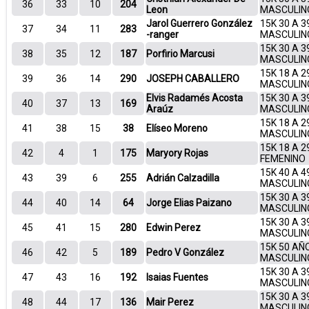
36
33
10
204
Leon
MASCULIN
Jarol Guerrero González
15K 30 A 3
37
34
11
283
-ranger
MASCULIN
15K 30 A 3
38
35
12
187
Porfirio Marcusi
MASCULIN
15K 18 A 2
39
36
14
290
JOSEPH CABALLERO
MASCULIN
Elvis Radamés Acosta
15K 30 A 3
40
37
13
169
Araúz
MASCULIN
15K 18 A 2
41
38
15
38
Elíseo Moreno
MASCULIN
15K 18 A 2
42
4
1
175
Maryory Rojas
FEMENINO
15K 40 A 4
43
39
6
255
Adrián Calzadilla
MASCULIN
15K 30 A 3
44
40
14
64
Jorge Elias Paizano
MASCULIN
15K 30 A 3
45
41
15
280
Edwin Perez
MASCULIN
15K 50 AÑ
46
42
5
189
Pedro V González
MASCULIN
15K 30 A 3
47
43
16
192
Isaias Fuentes
MASCULIN
15K 30 A 3
48
44
17
136
Mair Perez
MASCULIN