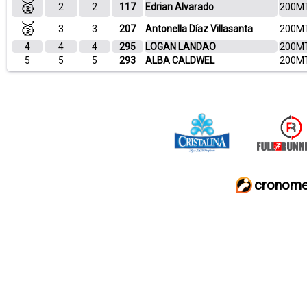
🥈
2
2
117
Edrian Alvarado
200MT
🥉
3
3
207
Antonella Díaz Villasanta
200MT
4
4
4
295
LOGAN LANDAO
200MT
5
5
5
293
ALBA CALDWEL
200MT
cronome