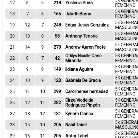
5K GENERA
17
6
5
218
Yuslenis Suira
FEMENINO
5K GENERA
18
7
6
165
Julieth Barria
FEMENINO
5k GENERA
19
12
7
248
Edgar Jesús Gonzalez
MASCULIN
5k GENERA
20
13
8
58
Anthony Tenorio
MASCULIN
5k GENERA
21
14
9
279
Andrew Aaron Foote
MASCULIN
Odilys Nicolle Cano
5K GENERA
22
8
7
42
Miranda
FEMENINO
5K GENERA
23
9
8
149
Ildiana Aguirre
FEMENINO
5K GENERA
24
10
9
120
Gabriela De Gracia
FEMENINO
5K GENERA
25
11
10
299
Carolinense hernadez
FEMENINO
Cirza Viodelda
5K GENERA
26
12
11
282
Rodriguez Pinzón
FEMENINO
5K GENERA
27
13
12
131
Kyriam Cianca
FEMENINO
5k GENERA
28
15
10
206
Nabil Tabel
MASCULIN
5k GENERA
29
16
11
205
Antar Tabel