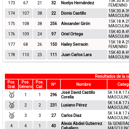
15K 30 A 3
173
67
21
32
Noelys Hernández
FEMENINO
15K 30 A 3
174
107
38
22
Dionis Castillo
MASCULIN
15K 18 A 2
175
108
38
256
Alexander Girón
MASCULIN
15K 40 A 4
176
109
24
97
Oriel Ortega
MASCULIN
15K 18 A 2
177
68
26
150
Hailey Serracin
FEMENINO
15K 40 A 4
178
110
25
111
Juan Carlos Lara
MASCULIN
Resultados de la 
Pos.
Pos.
Pos.
Nº
Nombre
Categ
Gral.
Género
Cat.
José David Castillo
5K 14 A 17
🥇
1
1
296
Corella
MASCULIN
5K 14 A 17
🥈
2
2
231
Lusiano Pérez
MASCULIN
5K 14 A 17
🥉
3
3
27
Carlos Diaz
MASCULIN
Alexis Abdiel Gutierrez
5k GENERA
4
4
1
40
Caballero
MASCULIN