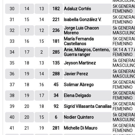
MASCULIN
5K GENERA
30
14
13
182
Adaluz Cortés
FEMENINO
5K GENERA
31
15
14
221
Isabella González V.
FEMENINO
Jorge Luis Chacon
5k GENERA
32
17
12
236
Moreno
MASCULIN
María Fernanda
5K GENERA
33
16
15
181
Castellanos
FEMENINO
Anie, Milagros, Centeno,
5K 14 A 17
34
17
2
285
Guerra ranger
FEMENINO
5k GENERA
35
18
13
135
Jeyson Martinez
MASCULIN
5k GENERA
36
19
14
288
Javier Perez
MASCULIN
5K GENERA
37
18
16
45
Solimar Abrego
FEMENINO
5K GENERA
38
19
17
34
Elena Delgado
FEMENINO
5K GENERA
39
20
18
92
Sigrid Villasanta Canalías
FEMENINO
5k GENERA
40
20
15
6
Nodier Quintero
MASCULIN
5K GENERA
41
21
19
281
Michelle Di Mauro
FEMENINO