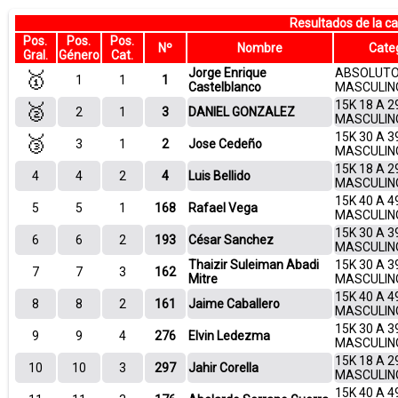
Resultados de la 
Pos.
Pos.
Pos.
Nº
Nombre
Cate
Gral.
Género
Cat.
Jorge Enrique
ABSOLUT
🥇
1
1
1
Castelblanco
MASCULIN
15K 18 A 2
🥈
2
1
3
DANIEL GONZALEZ
MASCULIN
15K 30 A 3
🥉
3
1
2
Jose Cedeño
MASCULIN
15K 18 A 2
4
4
2
4
Luis Bellido
MASCULIN
15K 40 A 4
5
5
1
168
Rafael Vega
MASCULIN
15K 30 A 3
6
6
2
193
César Sanchez
MASCULIN
Thaizir Suleiman Abadi
15K 30 A 3
7
7
3
162
Mitre
MASCULIN
15K 40 A 4
8
8
2
161
Jaime Caballero
MASCULIN
15K 30 A 3
9
9
4
276
Elvin Ledezma
MASCULIN
15K 18 A 2
10
10
3
297
Jahir Corella
MASCULIN
15K 40 A 4