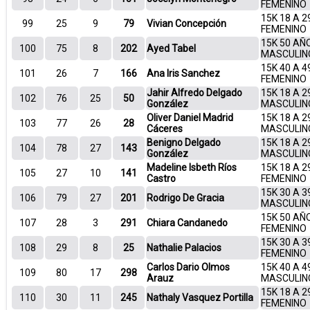
FEMENINO
15K 18 A 2
99
25
9
79
Vivian Concepción
FEMENINO
15K 50 AÑ
100
75
8
202
Ayed Tabel
MASCULIN
15K 40 A 4
101
26
7
166
Ana Iris Sanchez
FEMENINO
Jahir Alfredo Delgado
15K 18 A 2
102
76
25
50
González
MASCULIN
Oliver Daniel Madrid
15K 18 A 2
103
77
26
28
Cáceres
MASCULIN
Benigno Delgado
15K 18 A 2
104
78
27
143
González
MASCULIN
Madeline Isbeth Ríos
15K 18 A 2
105
27
10
141
Castro
FEMENINO
15K 30 A 3
106
79
27
201
Rodrigo De Gracia
MASCULIN
15K 50 AÑ
107
28
3
291
Chiara Candanedo
FEMENINO
15K 30 A 3
108
29
8
25
Nathalie Palacios
FEMENINO
Carlos Dario Olmos
15K 40 A 4
109
80
17
298
Arauz
MASCULIN
15K 18 A 2
110
30
11
245
Nathaly Vasquez Portilla
FEMENINO