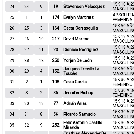
15K 18 A 2
24
24
9
19
Stevenson Velasquez
MASCULIN
ABSOLUT
25
1
1
174
Evelyn Martinez
FEMENINA
15K 50 AÑ
26
25
3
164
Oscar Carrasquilla
MASCULIN
15K 18 A 2
27
26
10
217
David Moreno
MASCULIN
15K 18 A 2
28
27
11
23
Dionicio Rodríguez
MASCULIN
15K 18 A 2
29
28
12
250
Yorjan De León
MASCULIN
Jacques Treville La
15K 50 AÑ
30
29
4
152
Touche
MASCULIN
15K 30 A 3
31
2
1
198
Cesia García
FEMENINO
15K 30 A 3
32
3
2
35
Jennifer Bishop
FEMENINO
15K 18 A 2
33
30
13
77
Adrián Arias
MASCULIN
15K 30 A 3
34
31
8
56
Ricardo Samudio
MASCULIN
Felix Antonio Castillo
15K 30 A 3
35
32
9
252
Miranda
MASCULIN
Cristhian Alexander De
15K 30 A 3