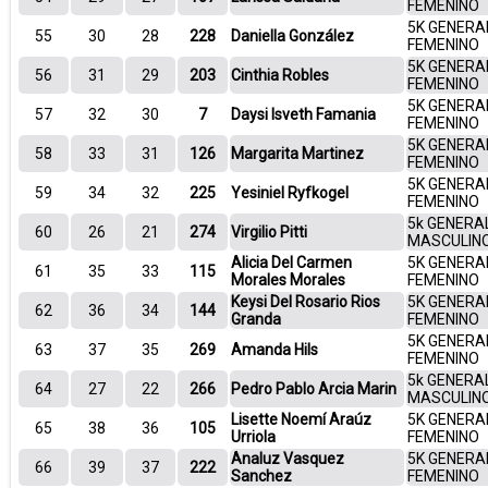
FEMENINO
5K GENERA
55
30
28
228
Daniella González
FEMENINO
5K GENERA
56
31
29
203
Cinthia Robles
FEMENINO
5K GENERA
57
32
30
7
Daysi Isveth Famania
FEMENINO
5K GENERA
58
33
31
126
Margarita Martinez
FEMENINO
5K GENERA
59
34
32
225
Yesiniel Ryfkogel
FEMENINO
5k GENERA
60
26
21
274
Virgilio Pitti
MASCULIN
Alicia Del Carmen
5K GENERA
61
35
33
115
Morales Morales
FEMENINO
Keysi Del Rosario Rios
5K GENERA
62
36
34
144
Granda
FEMENINO
5K GENERA
63
37
35
269
Amanda Hils
FEMENINO
5k GENERA
64
27
22
266
Pedro Pablo Arcia Marin
MASCULIN
Lisette Noemí Araúz
5K GENERA
65
38
36
105
Urriola
FEMENINO
Analuz Vasquez
5K GENERA
66
39
37
222
Sanchez
FEMENINO