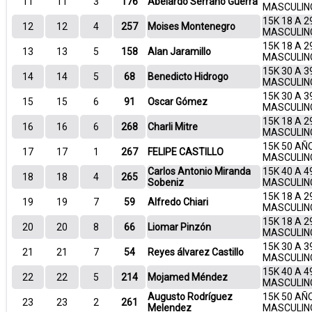
11
11
3
176
Abelardo Serrano Guerra
MASCULIN
15K 18 A 2
12
12
4
257
Moises Montenegro
MASCULIN
15K 18 A 2
13
13
5
158
Alan Jaramillo
MASCULIN
15K 30 A 3
14
14
5
68
Benedicto Hidrogo
MASCULIN
15K 30 A 3
15
15
6
91
Oscar Gómez
MASCULIN
15K 18 A 2
16
16
6
268
Charli Mitre
MASCULIN
15K 50 AÑ
17
17
1
267
FELIPE CASTILLO
MASCULIN
Carlos Antonio Miranda
15K 40 A 4
18
18
4
265
Sobeniz
MASCULIN
15K 18 A 2
19
19
7
59
Alfredo Chiari
MASCULIN
15K 18 A 2
20
20
8
66
Liomar Pinzón
MASCULIN
15K 30 A 3
21
21
7
54
Reyes álvarez Castillo
MASCULIN
15K 40 A 4
22
22
5
214
Mojamed Méndez
MASCULIN
Augusto Rodríguez
15K 50 AÑ
23
23
2
261
Melendez
MASCULIN