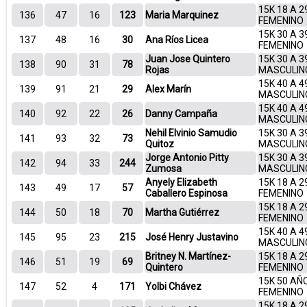
15K 18 A 2
136
47
16
123
Maria Marquinez
FEMENINO
15K 30 A 3
137
48
16
30
Ana Ríos Licea
FEMENINO
Juan Jose Quintero
15K 30 A 3
138
90
31
78
Rojas
MASCULIN
15K 40 A 4
139
91
21
29
Alex Marín
MASCULIN
15K 40 A 4
140
92
22
26
Danny Campaña
MASCULIN
Nehil Elvinio Samudio
15K 30 A 3
141
93
32
73
Quitoz
MASCULIN
Jorge Antonio Pitty
15K 30 A 3
142
94
33
244
Zumosa
MASCULIN
Anyely Elizabeth
15K 18 A 2
143
49
17
57
Caballero Espinosa
FEMENINO
15K 18 A 2
144
50
18
70
Martha Gutiérrez
FEMENINO
15K 40 A 4
145
95
23
215
José Henry Justavino
MASCULIN
Britney N. Martínez-
15K 18 A 2
146
51
19
69
Quintero
FEMENINO
15K 50 AÑ
147
52
4
171
Yolbi Chávez
FEMENINO
15K 18 A 2