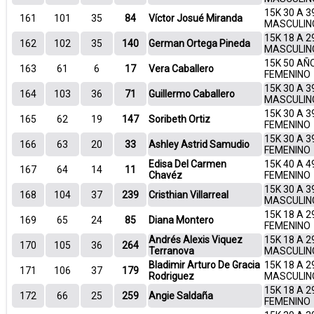
15K 30 A 3
161
101
35
84
Víctor Josué Miranda
MASCULIN
15K 18 A 2
162
102
35
140
German Ortega Pineda
MASCULIN
15K 50 AÑ
163
61
6
17
Vera Caballero
FEMENINO
15K 30 A 3
164
103
36
71
Guillermo Caballero
MASCULIN
15K 30 A 3
165
62
19
147
Soribeth Ortiz
FEMENINO
15K 30 A 3
166
63
20
33
Ashley Astrid Samudio
FEMENINO
Edisa Del Carmen
15K 40 A 4
167
64
14
11
Chavéz
FEMENINO
15K 30 A 3
168
104
37
239
Cristhian Villarreal
MASCULIN
15K 18 A 2
169
65
24
85
Diana Montero
FEMENINO
Andrés Alexis Viquez
15K 18 A 2
170
105
36
264
Terranova
MASCULIN
Bladimir Arturo De Gracia
15K 18 A 2
171
106
37
179
Rodriguez
MASCULIN
15K 18 A 2
172
66
25
259
Angie Saldaña
FEMENINO