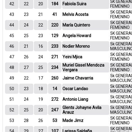
5K GENERA
42
22
20
184
Fabiola Suira
FEMENINO
5K GENERA
43
23
21
41
Melvis Acosta
FEMENINO
5K GENERA
44
24
22
220
María Quintero
FEMENINO
5K GENERA
45
25
23
129
Angela Howard
FEMENINO
5k GENERA
46
21
16
233
Nodier Moreno
MASCULIN
5K GENERA
47
26
24
271
Yeini Mjica
FEMENINO
Muriel Gissel Mendoza
5K GENERA
48
27
25
234
Vergara
FEMENINO
5k GENERA
49
22
17
260
Jaime Chavarria
MASCULIN
5k GENERA
50
23
18
14
Oscar Landao
MASCULIN
5k GENERA
51
24
19
272
Antonio Liang
MASCULIN
Glents Johayne Avila
5k GENERA
52
25
20
247
Arauz
MASCULIN
5K GENERA
53
28
26
53
Made Jimz
FEMENINO
5K GENERA
54
29
27
107
Larissa Saldaña