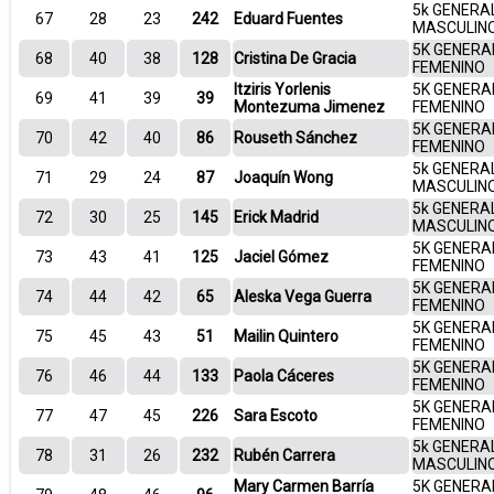
5k GENERA
67
28
23
242
Eduard Fuentes
MASCULIN
5K GENERA
68
40
38
128
Cristina De Gracia
FEMENINO
Itziris Yorlenis
5K GENERA
69
41
39
39
Montezuma Jimenez
FEMENINO
5K GENERA
70
42
40
86
Rouseth Sánchez
FEMENINO
5k GENERA
71
29
24
87
Joaquín Wong
MASCULIN
5k GENERA
72
30
25
145
Erick Madrid
MASCULIN
5K GENERA
73
43
41
125
Jaciel Gómez
FEMENINO
5K GENERA
74
44
42
65
Aleska Vega Guerra
FEMENINO
5K GENERA
75
45
43
51
Mailin Quintero
FEMENINO
5K GENERA
76
46
44
133
Paola Cáceres
FEMENINO
5K GENERA
77
47
45
226
Sara Escoto
FEMENINO
5k GENERA
78
31
26
232
Rubén Carrera
MASCULIN
Mary Carmen Barría
5K GENERA