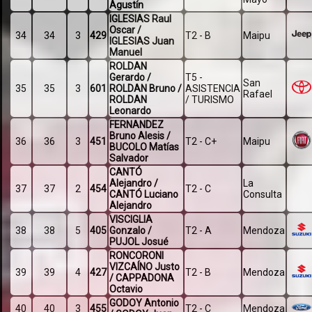
Agustín
IGLESIAS Raul
Oscar /
34
34
3
429
T2 - B
Maipu
IGLESIAS Juan
Manuel
ROLDAN
Gerardo /
T5 -
San
35
35
3
601
ROLDAN Bruno /
ASISTENCIA
Rafael
ROLDAN
/ TURISMO
Leonardo
FERNANDEZ
Bruno Alesis /
36
36
3
451
T2 - C+
Maipu
BUCOLO Matías
Salvador
CANTÓ
Alejandro /
La
37
37
2
454
T2 - C
CANTÓ Luciano
Consulta
Alejandro
VISCIGLIA
38
38
5
405
Gonzalo /
T2 - A
Mendoza
PUJOL Josué
RONCORONI
VIZCAÍNO Justo
39
39
4
427
T2 - B
Mendoza
/ CAPPADONA
Octavio
GODOY Antonio
40
40
3
455
T2 - C
Mendoza