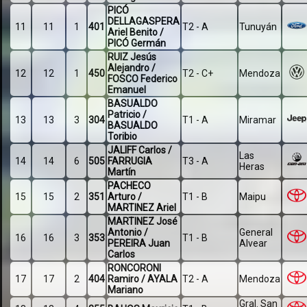
PICÓ
DELLAGASPERA
11
11
1
401
T2 - A
Tunuyán
Ariel Benito /
PICÓ Germán
RUIZ Jesús
Alejandro /
12
12
1
450
T2 - C+
Mendoza
FOSCO Federico
Emanuel
BASUALDO
Patricio /
13
13
3
304
T1 - A
Miramar
BASUALDO
Toribio
JALIFF Carlos /
Las
14
14
6
505
FARRUGIA
T3 - A
Heras
Martín
PACHECO
15
15
2
351
Arturo /
T1 - B
Maipu
MARTINEZ Ariel
MARTINEZ José
Antonio /
General
16
16
3
353
T1 - B
PEREIRA Juan
Alvear
Carlos
RONCORONI
17
17
2
404
Ramiro / AYALA
T2 - A
Mendoza
Mariano
Gral. San