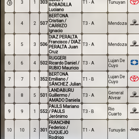
🥉
3
1
303
T1 - A
Tunuyan
BOBADILLA
Luciano
BERTONA
Cristian /
4
4
2
507
T3 - A
Mendoza
CARRIZO
Ignacio
DIAZ PERALTA
Francisco / DIAZ
5
5
3
506
T3 - A
Mendoza
PERALTA Juan
Cruz
RUGGERI
Lujan De
6
6
4
502
Ricardo Daniel /
T3 - A
Cuyo
RUBIO Mauricio
BERTONA
Lujan De
7
7
1
352
Emiliano /
T1 - B
Cuyo
SÁNCHEZ Julian
LANDABURU
General
8
8
5
501
Guillermo /
T3 - A
Alvear
AMADO Daniela
PAULS Mariano
Rio
9
9
1
552
/ PAULS
T3 - B
Cuarto
Jerónimo
FRANCHINI
Federico /
10
10
2
301
T1 - A
Tunuyán
CUQUEJO
Rodrigo