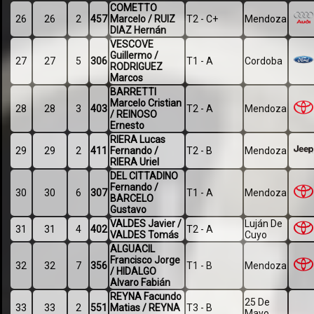
COMETTO
26
26
2
457
Marcelo / RUIZ
T2 - C+
Mendoza
DIAZ Hernán
VESCOVE
Guillermo /
27
27
5
306
T1 - A
Cordoba
RODRIGUEZ
Marcos
BARRETTI
Marcelo Cristian
28
28
3
403
T2 - A
Mendoza
/ REINOSO
Ernesto
RIERA Lucas
29
29
2
411
Fernando /
T2 - B
Mendoza
RIERA Uriel
DEL CITTADINO
Fernando /
30
30
6
307
T1 - A
Mendoza
BARCELO
Gustavo
VALDES Javier /
Luján De
31
31
4
402
T2 - A
VALDES Tomás
Cuyo
ALGUACIL
Francisco Jorge
32
32
7
356
T1 - B
Mendoza
/ HIDALGO
Alvaro Fabián
REYNA Facundo
25 De
33
33
2
551
Matias / REYNA
T3 - B
Mayo