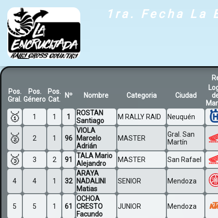
1ra. Fecha La 
R
Lo
Pos.
Pos.
Pos.
Nº
Nombre
Categoria
Ciudad
d
Gral.
Género
Cat.
Mar
ROSTAN
🥇
1
1
1
M RALLY RAID
Neuquén
Santiago
VIOLA
Gral. San
🥈
2
1
96
Marcelo
MASTER
Martín
Adrián
TALA Mario
🥉
3
2
91
MASTER
San Rafael
Alejandro
ARAYA
4
4
1
32
NADALINI
SENIOR
Mendoza
Matias
OCHOA
5
5
1
61
CRESTO
JUNIOR
Mendoza
Facundo