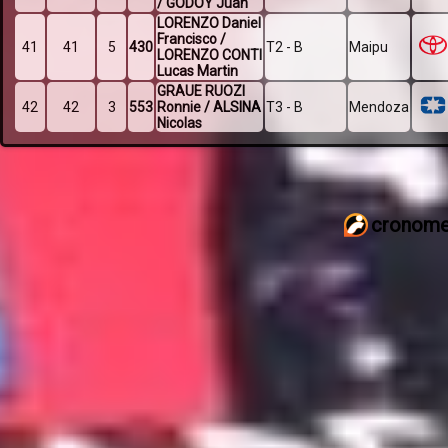
/ GODOY Juan
LORENZO Daniel
Francisco /
41
41
5
430
T2 - B
Maipu
LORENZO CONTI
Lucas Martin
GRAUE RUOZI
42
42
3
553
Ronnie / ALSINA
T3 - B
Mendoza
Nicolas
cronome