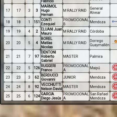
Fabricio
MARMOL
General
17
17
3
3
Hugo
M RALLY RAID
Alvear
Hernan
CONTI
PROMOCIONAL
18
18
1
151
Mendoza
Ezequiel
B
ELUANI Juan
19
19
4
2
M RALLY RAID
Córdoba
Mauro
BOREL
Dorrego
20
20
5
4
Matías
M RALLY RAID
Guaymallén
Nicolas
DENTONI
21
21
7
97
Roberto
MASTER
Palmira
Gabriel
RUGGERI
PROMOCIONAL
22
22
5
126
Maipú
Franco
A
BERDUCCI
23
23
3
62
JUNIOR
Mendoza
Giovanni
VECCHIUTTI
24
24
8
92
MASTER
Mendoza
Nelson David
GARCíA
PROMOCIONAL
San Rafael
25
25
6
124
Diego Jesús
A
Mendoza