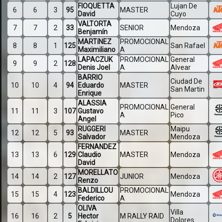
FIOQUETTA
Lujan De
6
6
3
95
MASTER
David
Cuyo
VALTORTA
7
7
2
33
SENIOR
Mendoza
Benjamín
MARTíNEZ
PROMOCIONAL
8
8
1
125
San Rafael
Maximiliano
A
LAPACZUK
PROMOCIONAL
General
9
9
2
128
Denis Joel
A
Alvear
BARRIO
Ciudad De
10
10
4
94
Eduardo
MASTER
San Martin
Enrique
ALASSIA
PROMOCIONAL
General
11
11
3
107
Gustavo
A
Pico
Angel
RUGGERI
Maipu
12
12
5
93
MASTER
Salvador
Mendoza
FERNANDEZ
13
13
6
129
Claudio
MASTER
Mendoza
David
MORELLATO
14
14
2
127
JUNIOR
Mendoza
Renzo
BALDILLOU
PROMOCIONAL
15
15
4
123
Mendoza
Federico
A
OLIVA
Villa
16
16
2
5
Hector
M RALLY RAID
Dolores.