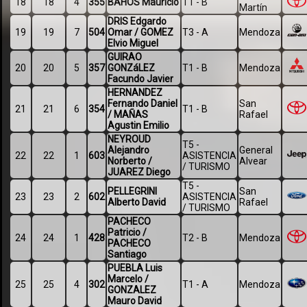
18
18
4
355
BAHOS Mauricio
T1 - B
Martín
DRIS Edgardo
19
19
7
504
Omar / GOMEZ
T3 - A
Mendoza
Elvio Miguel
GUIRAO
20
20
5
357
GONZáLEZ
T1 - B
Mendoza
Facundo Javier
HERNANDEZ
Fernando Daniel
San
21
21
6
354
T1 - B
/ MAÑAS
Rafael
Agustin Emilio
NEYROUD
T5 -
Alejandro
General
22
22
1
603
ASISTENCIA
Norberto /
Alvear
/ TURISMO
JUAREZ Diego
T5 -
PELLEGRINI
San
23
23
2
602
ASISTENCIA
Alberto David
Rafael
/ TURISMO
PACHECO
Patricio /
24
24
1
428
T2 - B
Mendoza
PACHECO
Santiago
PUEBLA Luis
Marcelo /
25
25
4
302
T1 - A
Mendoza
GONZALEZ
Mauro David