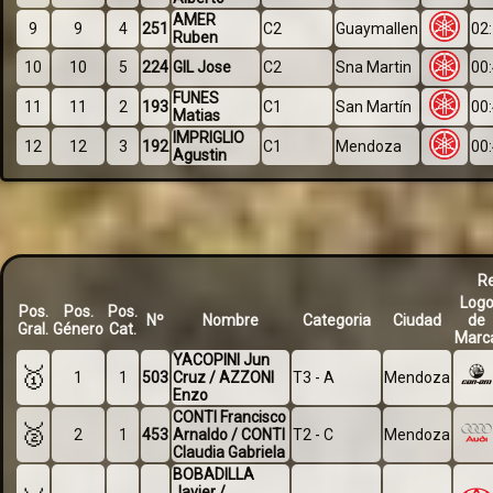
AMER
9
9
4
251
C2
Guaymallen
02
Ruben
10
10
5
224
GIL Jose
C2
Sna Martin
00
FUNES
11
11
2
193
C1
San Martín
00
Matias
IMPRIGLIO
12
12
3
192
C1
Mendoza
00
Agustin
Re
Log
Pos.
Pos.
Pos.
Nº
Nombre
Categoria
Ciudad
de
Gral.
Género
Cat.
Marc
YACOPINI Jun
🥇
1
1
503
Cruz / AZZONI
T3 - A
Mendoza
Enzo
CONTI Francisco
🥈
2
1
453
Arnaldo / CONTI
T2 - C
Mendoza
Claudia Gabriela
BOBADILLA
Javier /