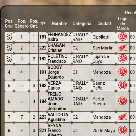
Resul
Logo
Pos.
Pos.
Pos.
Nº
Nombre
Categoria
Ciudad
de
Gral.
Género
Cat.
Marca
FERNANDEZ
C RALLY
🥇
1
1
181
Cipolletti
00
Isidro
RAID
CHABAN
🥈
2
1
222
C2
San Martín
00
Cristian
POLETINO
C RALLY
Lujan De
🥉
3
2
182
00
Francisco
RAID
Cuyo
GODOY
4
4
1
191
Jorge
C1
Mendoza
00
Eduardo
VERZA
C RALLY
Sáenz
5
5
3
183
00
Carlos
RAID
Peña
FREIJO
AMADO
C RALLY
Yerba
6
6
4
184
01
Juan
RAID
Buena
Jeronimo
VALTORTA
7
7
2
223
C2
Mendoza
00
Agustina
REYNA
8
8
3
221
Franco
C2
25 De Mayo
01
Alberto