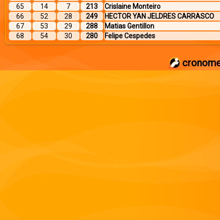
65
14
7
213
Crislaine Monteiro
66
52
28
249
HECTOR YAN JELDRES CARRASCO
67
53
29
288
Matias Gentillon
68
54
30
280
Felipe Cespedes
cronome