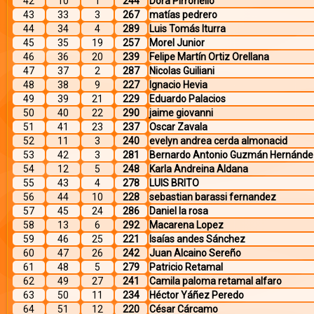
42
10
1
244
Dora Pirronello
43
33
3
267
matías pedrero
44
34
4
289
Luis Tomás Iturra
45
35
19
257
Morel Junior
46
36
20
239
Felipe Martín Ortiz Orellana
47
37
2
287
Nicolas Guiliani
48
38
9
227
Ignacio Hevia
49
39
21
229
Eduardo Palacios
50
40
22
290
jaime giovanni
51
41
23
237
Oscar Zavala
52
11
3
240
evelyn andrea cerda almonacid
53
42
3
281
Bernardo Antonio Guzmán Hernánde
54
12
5
248
Karla Andreina Aldana
55
43
4
278
LUIS BRITO
56
44
10
228
sebastian barassi fernandez
57
45
24
286
Daniel la rosa
58
13
6
292
Macarena Lopez
59
46
25
221
Isaías andes Sánchez
60
47
26
242
Juan Alcaino Sereño
61
48
5
279
Patricio Retamal
62
49
27
241
Camila paloma retamal alfaro
63
50
11
234
Héctor Yáñez Peredo
64
51
12
220
César Cárcamo