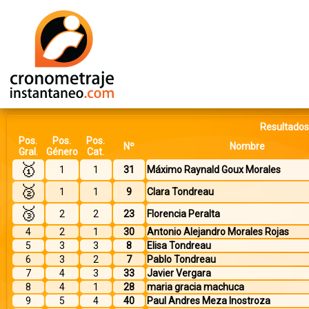
Resultados 
Pos.
Pos.
Pos.
Nº
Nombre
Gral.
Género
Cat.
🥇
1
1
31
Máximo Raynald Goux Morales
🥈
1
1
9
Clara Tondreau
🥉
2
2
23
Florencia Peralta
4
2
1
30
Antonio Alejandro Morales Rojas
5
3
3
8
Elisa Tondreau
6
3
2
7
Pablo Tondreau
7
4
3
33
Javier Vergara
8
4
1
28
maria gracia machuca
9
5
4
40
Paul Andres Meza Inostroza