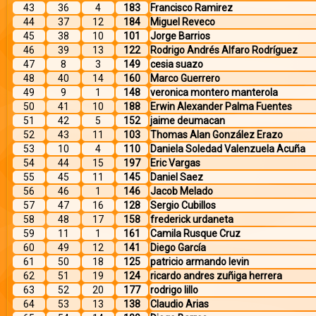
43
36
4
183
Francisco Ramirez
44
37
12
184
Miguel Reveco
45
38
10
101
Jorge Barrios
46
39
13
122
Rodrigo Andrés Alfaro Rodríguez
47
8
3
149
cesia suazo
48
40
14
160
Marco Guerrero
49
9
1
148
veronica montero manterola
50
41
10
188
Erwin Alexander Palma Fuentes
51
42
5
152
jaime deumacan
52
43
11
103
Thomas Alan González Erazo
53
10
4
110
Daniela Soledad Valenzuela Acuña
54
44
15
197
Eric Vargas
55
45
11
145
Daniel Saez
56
46
1
146
Jacob Melado
57
47
16
128
Sergio Cubillos
58
48
17
158
frederick urdaneta
59
11
1
161
Camila Rusque Cruz
60
49
12
141
Diego García
61
50
18
125
patricio armando levin
62
51
19
124
ricardo andres zuñiga herrera
63
52
20
177
rodrigo lillo
64
53
13
138
Claudio Arias