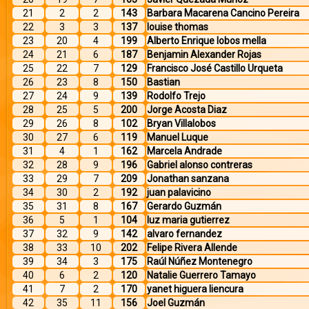
21
2
2
143
Barbara Macarena Cancino Pereira
22
3
3
137
louise thomas
23
20
4
199
Alberto Enrique lobos mella
24
21
6
187
Benjamin Alexander Rojas
25
22
7
129
Francisco José Castillo Urqueta
26
23
8
150
Bastian
27
24
9
139
Rodolfo Trejo
28
25
5
200
Jorge Acosta Diaz
29
26
8
102
Bryan Villalobos
30
27
6
119
Manuel Luque
31
4
1
162
Marcela Andrade
32
28
9
196
Gabriel alonso contreras
33
29
7
209
Jonathan sanzana
34
30
2
192
juan palavicino
35
31
8
167
Gerardo Guzmán
36
5
1
104
luz maria gutierrez
37
32
9
142
alvaro fernandez
38
33
10
202
Felipe Rivera Allende
39
34
3
175
Raúl Núñez Montenegro
40
6
2
120
Natalie Guerrero Tamayo
41
7
2
170
yanet higuera liencura
42
35
11
156
Joel Guzmán