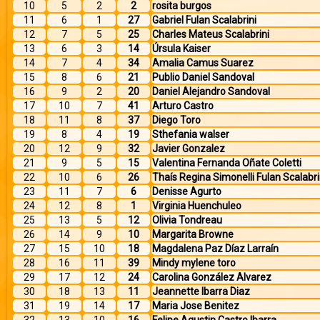
10
5
2
2
rosita burgos
11
6
1
27
Gabriel Fulan Scalabrini
12
7
5
25
Charles Mateus Scalabrini
13
6
3
14
Úrsula Kaiser
14
7
4
34
Amalia Camus Suarez
15
8
6
21
Publio Daniel Sandoval
16
9
2
20
Daniel Alejandro Sandoval
17
10
7
41
Arturo Castro
18
11
8
37
Diego Toro
19
8
4
19
Sthefania walser
20
12
9
32
Javier Gonzalez
21
9
5
15
Valentina Fernanda Oñate Coletti
22
10
6
26
Thaís Regina Simonelli Fulan Scalabri
23
11
7
6
Denisse Agurto
24
12
8
1
Virginia Huenchuleo
25
13
5
12
Olivia Tondreau
26
14
9
10
Margarita Browne
27
15
10
18
Magdalena Paz Díaz Larraín
28
16
11
39
Mindy mylene toro
29
17
12
24
Carolina González Alvarez
30
18
13
11
Jeannette Ibarra Diaz
31
19
14
17
Maria Jose Benitez