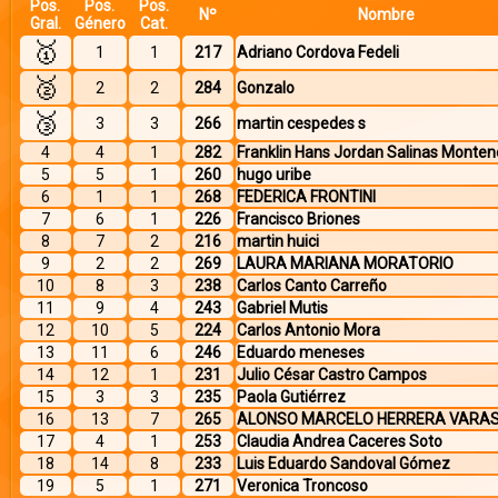
Pos.
Pos.
Pos.
Nº
Nombre
Gral.
Género
Cat.
🥇
1
1
217
Adriano Cordova Fedeli
🥈
2
2
284
Gonzalo
🥉
3
3
266
martin cespedes s
4
4
1
282
Franklin Hans Jordan Salinas Monten
5
5
1
260
hugo uribe
6
1
1
268
FEDERICA FRONTINI
7
6
1
226
Francisco Briones
8
7
2
216
martin huici
9
2
2
269
LAURA MARIANA MORATORIO
10
8
3
238
Carlos Canto Carreño
11
9
4
243
Gabriel Mutis
12
10
5
224
Carlos Antonio Mora
13
11
6
246
Eduardo meneses
14
12
1
231
Julio César Castro Campos
15
3
3
235
Paola Gutiérrez
16
13
7
265
ALONSO MARCELO HERRERA VARA
17
4
1
253
Claudia Andrea Caceres Soto
18
14
8
233
Luis Eduardo Sandoval Gómez
19
5
1
271
Veronica Troncoso