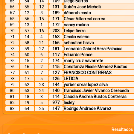
65
54
14
109
Diego Barros
66
55
12
131
Rubén José Michelli
67
12
3
189
déborah costa
68
56
15
171
César Villarreal correa
69
13
1
172
nancy molina
70
57
16
203
felipe fierro
71
14
4
153
Cecilia valerio
72
58
21
166
sebastian bravo
73
59
22
181
Leonardo Gabriel Vera Palacios
74
60
6
117
Eduardo Ponce
75
15
2
174
marly cruz navarrete
76
16
2
115
Constanza Nicole Mendez Bustos
77
61
7
127
FRANCISCO CONTRERAS
78
17
5
126
LETICIA
79
62
23
144
yorber omar lopez silva
80
63
24
140
francisco Javier Vivanco Cereceda
81
18
3
114
Claudia Andrea Bustos Contreras
82
19
5
977
lesley
83
64
25
147
Rodrigo Andrade Álvarez
Resultados 