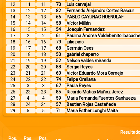
12
11
11
70
Luis carvajal
13
12
12
82
Fernando Alejandro Cortes Bascur
14
13
13
66
PABLO CAYUNAO HUENULAF
15
14
14
58
Víctor Millán
16
15
15
54
Joaquin Fernandez
17
2
2
61
Paulina Andrea Valdebenito Ibacach
18
16
16
79
julio pino
19
17
17
68
Germán Oses
20
18
18
50
gabriel chaparro
21
19
19
52
Nelson valdes miranda
22
20
20
83
Sergio Reyes
23
21
21
60
Victor Eduardo Mora Cornejo
24
22
22
74
Felipe Orellana
25
3
3
67
Paula Reyes
26
23
23
85
Ricardo Matias Muñoz Jerez
27
4
4
59
Maria Fernanda Fuentes Sanhueza
28
24
24
57
Bastian Rojas Castañeda
29
5
5
71
Maria Esther Longhi Maita
Resultados
Pos.
Pos.
Pos.