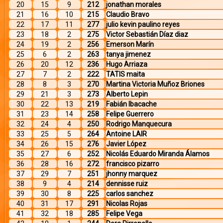
20
15
9
212
jonathan morales
21
16
10
215
Claudio Bravo
22
17
11
277
julio kevin paulino reyes
23
18
2
275
Victor Sebastián Díaz diaz
24
19
2
256
Emerson Marín
25
6
2
263
tanya jimenez
26
20
12
236
Hugo Arriaza
27
7
2
222
TATIS maita
28
8
3
270
Martina Victoria Muñoz Briones
29
21
3
273
Alberto Lepin
30
22
13
219
Fabián Ibacache
31
23
14
258
Felipe Guerrero
32
24
4
250
Rodrigo Manquecura
33
25
5
264
Antoine LAIR
34
26
15
276
Javier López
35
27
6
252
Nicolás Eduardo Miranda Álamos
36
28
16
272
francisco pizarro
37
29
7
251
jhonny marquez
38
9
4
214
dennisse ruiz
39
30
8
225
carlos sanchez
40
31
17
291
Nicolas Rojas
41
32
18
285
Felipe Vega