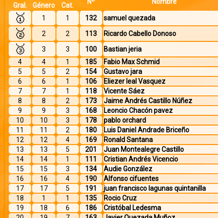
Nº
Nombre
Gral.
Género
Cat.
🥇
1
1
132
samuel quezada
🥈
2
2
113
Ricardo Cabello Donoso
🥉
3
3
100
Bastian jeria
4
4
1
185
Fabio Max Schmid
5
5
2
154
Gustavo jara
6
6
1
106
Eliezer leal Vasquez
7
7
1
118
Vicente Sáez
8
8
2
173
Jaime Andrés Castillo Núñez
9
9
3
168
Leoncio Chacón pavez
10
10
3
178
pablo orchard
11
11
2
180
Luis Daniel Andrade Briceño
12
12
4
169
Ronald Santana
13
13
5
201
Juan Montealegre Castillo
14
14
1
111
Cristian Andrés Vicencio
15
15
3
134
Audie González
16
16
4
190
Alfonso cifuentes
17
17
5
191
juan francisco lagunas quintanilla
18
1
1
135
Rocio Cruz
19
18
6
186
Cristóbal Ledesma
20
19
7
163
Javier Quezada Muñoz