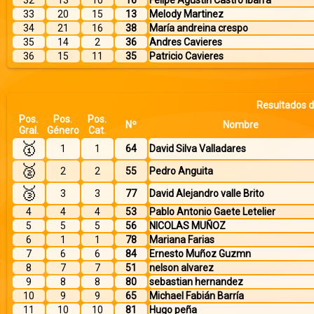
32
13
10
16
Felipe Agustin Castro Ibarra
33
20
15
13
Melody Martinez
34
21
16
38
María andreina crespo
35
14
2
36
Andres Cavieres
36
15
11
35
Patricio Cavieres
Resultados de
Pos.
Pos.
Pos.
Nº
Nombre
Gral.
Género
Cat.
🥇
1
1
64
David Silva Valladares
🥈
2
2
55
Pedro Anguita
🥉
3
3
77
David Alejandro valle Brito
4
4
4
53
Pablo Antonio Gaete Letelier
5
5
5
56
NICOLAS MUÑOZ
6
1
1
78
Mariana Farias
7
6
6
84
Ernesto Muñoz Guzmn
8
7
7
51
nelson alvarez
9
8
8
80
sebastian hernandez
10
9
9
65
Michael Fabián Barría
11
10
10
81
Hugo peña