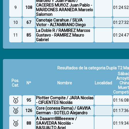
Marcelo Y Juan Pablo /
CACERES MUñOZ Juan Pablo -
9
108
01:24:52
MARDONES ARANEDA Marcelo
Salomon
Canotaje Carahue / SILVA
10
67
01:27:32
Victor - ALTAMIRANO Diego
La Doble R / RAMIREZ Marcos
11
85
Gustavo - RAMIREZ Mauro
01:24:47
Gabriel
Resultados de la categoria Dupla T2 Mas
Sába
Arroyit
Pos.
Nº
Nombre
Localidad
Chin
Cat.
Muer
Competi
Plottier Compite / JARA Nicolas
🥇
95
01:16:08
- CIFUENTES Nicolás
Core (conesa Rema) / GAVIñA
🥈
126
01:17:36
German - SOTELO Alejandro
A Daaarrrrllllllleeeww /
🥉
88
SAAVEDRA Nicolás -
01:19:34
BASUALTO Ariel