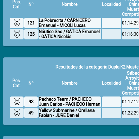
Pos.
Nº
Nombre
Localidad
Chin
Cat.
Muer
Competi
La Pobrecita / CARNICERO
🥇
121
01:14:29
Emanuel - MICOLI Lucas
Náutico Sao / GATICA Emanuel
🥈
125
01:16:30
- GATICA Nicolás
Resultados de la categoria Dupla K2 Master
Sába
Arroyit
Pos.
Nº
Nombre
Localidad
Chin
Cat.
Muer
Competi
Pacheco Team / PACHECO
🥇
93
01:17:12
Juan Carlos - PACHECO Hernan
Yellow Submarine / Orellana
🥈
49
01:22:29
Fabian - JURE Daniel