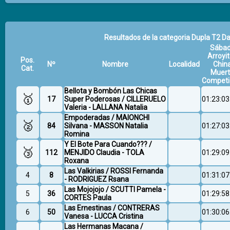
Resultados de la categoria Dupla T2 Da
Sába
Arroyit
Pos.
Nº
Nombre
Localidad
Chin
Cat.
Muer
Competi
Bellota y Bombón Las Chicas
🥇
17
Super Poderosas / CILLERUELO
01:23:03
Valeria - LALLANA Natalia
Empoderadas / MAIONCHI
🥈
84
Silvana - MASSON Natalia
01:27:03
Romina
Y El Bote Para Cuando??? /
🥉
112
MENJIDO Claudia - TOLA
01:29:09
Roxana
Las Valkirias / ROSSI Fernanda
4
8
01:31:07
- RODRIGUEZ Rsana
Las Mojojojo / SCUTTI Pamela -
5
36
01:29:58
CORTES Paula
Las Ernestinas / CONTRERAS
6
50
01:30:06
Vanesa - LUCCA Cristina
Las Hermanas Macana /