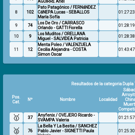
AGUIRRE Ariel
Pato Patagónico / FERNáNDEZ
8
102
CáNEPA Lucas - SEBALLOS
01:27:23
María Sofía
Los De Oro / CARRASCO
9
74
01:28:19
Orlando - GATTI Fiorella
Los Muditos / ORELLANA
10
9
01:28:38
Miguel - SALVIDEA Patricia
Menta Poleo / VALENZUELA
11
12
Cecilia Alejandra - COSTA
01:43:47
Simon Oscar
Resultados de la categoria Dupla 
Sába
Arroyit
Pos.
Nº
Nombre
Localidad
Chin
Cat.
Muer
Competi
Anyfenix / OVEJERO Ricardo -
🥇
37
01:21:57
SVAMPA Valeria
La Bella Y La Bestia / SANCHEZ
🥈
76
Pablo Javier - SIGNETTI Paula
01:25:30