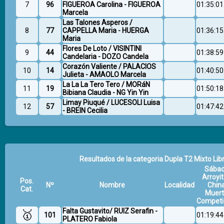
7
96
FIGUEROA Carolina - FIGUEROA
01:35:01
Marcela
Las Talones Asperos /
8
77
CAPPELLA Maria - HUERGA
01:36:15
Maria
Flores De Loto / VISINTINI
9
44
01:38:59
Candelaria - DOZO Candela
Corazón Valiente / PALACIOS
10
14
01:40:50
Julieta - AMAOLO Marcela
La La La Tero Tero / MORáN
11
19
01:50:18
Bibiana Claudia - NG Yin Yin
Limay Piuqué / LUCESOLI Luisa
12
57
01:47:42
- BREIN Cecilia
Resultados de la categoria Dupla T2 Mixto Libr
Sába
Arroyit
Pos.
Nº
Nombre
Localidad
Chin
Cat.
Muer
Competi
Falta Gustavito/ RUIZ Serafin -
🥇
101
01:19:44
PLATERO Fabiola