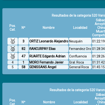
Resultados de la categoria 520 Varo
Sába
Arroyit
Pos.
Nº
Nombre
Localidad
Chin
Cat.
Muer
Competi
🥇
3
ORTIZ Leonardo Alejandro
Neuquén
01:22:19
🥈
82
ñANCURPAY Elias
Fernandez Oro
01:28:34
🥉
47
RUARTE Edgardo Adrian
Confluencia
01:28:26
4
1
MORO Fernando Javier
Gral. Roca
01:31:42
5
58
GENISSANS Angel
General Roca
01:45:15
Resultados de la categoria 520 Varon
Sába
Arroyit
Pos.
Nº
Nombre
Localidad
Chin
Cat.