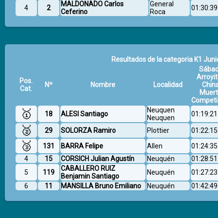
MALDONADO Carlos
General
4
2
01:30:39
Ceferino
Roca
Resultados de la categoria K1 Junio
Sába
Arroyit
Pos.
Nº
Nombre
Localidad
Chin
Cat.
Muer
Competi
Neuquen
🥇
18
ALESI Santiago
01:19:21
Neuquen
🥈
29
SOLORZA Ramiro
Plottier
01:22:15
🥉
131
BARRA Felipe
Allen
01:24:35
4
15
CORSICH Julian Agustín
Neuquén
01:28:51
CABALLERO RUIZ
5
119
Neuquén
01:27:23
Benjamin Santiago
6
11
MANSILLA Bruno Emiliano
Neuquén
01:42:49