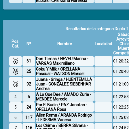
ELISSETCHE María Florencia
Resultados de la categoria Dupla T
Sába
Arroyit
Pos.
Nº
Nombre
Localidad
Chin
Cat.
Muer
Competi
Don Tomas / NEVEU Marina -
🥇
61
01:20:32
VARGAS Maximiliano
Goku Y Milk / ORELLANA
🥈
25
01:20:40
Pascual - WATSON Marisel
Juana - Gringa / HUENTEMILLA
🥉
92
Juan - GONZALEZ SIEBENHAR
01:21:00
Andrea
A Lo Que Dee / AMADO Zurie -
4
5
01:22:53
MENDEZ Marcelo
Por El Budin / PAZ Jonatan -
5
24
01:22:25
ORELLANA Rosa
Allen Rema / ARANDA Rodrigo
6
117
01:25:03
- LEDESMA Vanesa
Los Chime / BERRA Silvana -
7
116
01:24:52