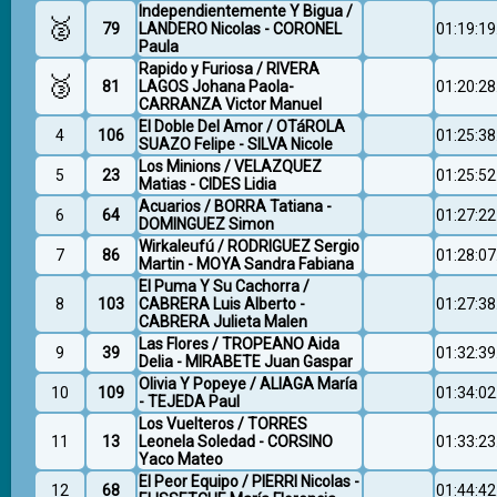
Independientemente Y Bigua /
🥈
79
LANDERO Nicolas - CORONEL
01:19:19
Paula
Rapido y Furiosa / RIVERA
🥉
81
LAGOS Johana Paola-
01:20:28
CARRANZA Victor Manuel
El Doble Del Amor / OTáROLA
4
106
01:25:38
SUAZO Felipe - SILVA Nicole
Los Minions / VELAZQUEZ
5
23
01:25:52
Matias - CIDES Lidia
Acuarios / BORRA Tatiana -
6
64
01:27:22
DOMINGUEZ Simon
Wirkaleufú / RODRIGUEZ Sergio
7
86
01:28:07
Martin - MOYA Sandra Fabiana
El Puma Y Su Cachorra /
8
103
CABRERA Luis Alberto -
01:27:38
CABRERA Julieta Malen
Las Flores / TROPEANO Aida
9
39
01:32:39
Delia - MIRABETE Juan Gaspar
Olivia Y Popeye / ALIAGA María
10
109
01:34:02
- TEJEDA Paul
Los Vuelteros / TORRES
11
13
Leonela Soledad - CORSINO
01:33:23
Yaco Mateo
El Peor Equipo / PIERRI Nicolas -
12
68
01:44:42