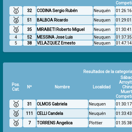
Competi
🥇
32
CODINA Sergio Rubén
Neuquén
01:26:16
🥈
51
BALBOA Ricardo
Neuquen
01:29:01
🥉
35
MIRABETI Roberto Miguel
Neuquen
01:30:41
4
52
MESSINA Jose Luis
Neuquen
01:37:35
5
38
VELAZQUEZ Ernesto
Neuquen
01:47:14
Resultados de la categori
Sába
Arroyit
Pos.
Nº
Nombre
Localidad
Chin
Cat.
Muer
Competi
🥇
31
OLMOS Gabriela
Neuquen
01:30:17
🥈
111
CELLI Candela
Neuquén
01:33:43
🥉
7
TORRENS Angelica
Plottier
01:35:38