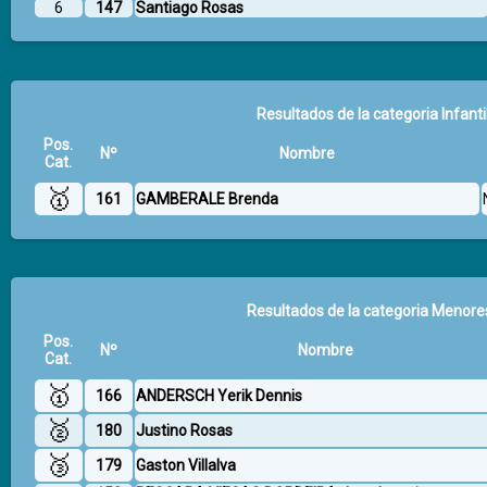
6
147
Santiago Rosas
Resultados de la categoria Infant
Pos.
Nº
Nombre
Cat.
🥇
161
GAMBERALE Brenda
Resultados de la categoria Menores
Pos.
Nº
Nombre
Cat.
🥇
166
ANDERSCH Yerik Dennis
🥈
180
Justino Rosas
🥉
179
Gaston Villalva