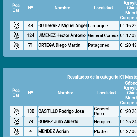
Arroyit
Pos.
Nº
Nombre
Localidad
Chin
Cat.
Muer
Competi
🥇
43
GUTIéRREZ Miguel Angel
Lamarque
01:16:22
🥈
124
JIMENEZ Hector Antonio
General Conesa
01:17:03
🥉
71
ORTEGA Diego Martin
Patagones
01:20:48
Resultados de la categoria K1 Master
Sába
Arroyit
Pos.
Nº
Nombre
Localidad
Chin
Cat.
Muer
Competi
General
🥇
130
CASTILLO Rodrigo Jose
01:20:26
Roca
🥈
73
GOMEZ Julio Alberto
Neuquén
01:25:24
🥉
4
MENDEZ Adrian
Plottier
01:27:00