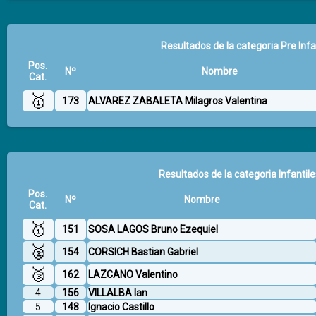
Resultados de la categoria Pre Infa
Pos.
Nº
Nombre
Cat.
🥇
173
ALVAREZ ZABALETA Milagros Valentina
Resultados de la categoria Infantile
Pos.
Nº
Nombre
Cat.
🥇
151
SOSA LAGOS Bruno Ezequiel
🥈
154
CORSICH Bastian Gabriel
🥉
162
LAZCANO Valentino
4
156
VILLALBA Ian
5
148
Ignacio Castillo