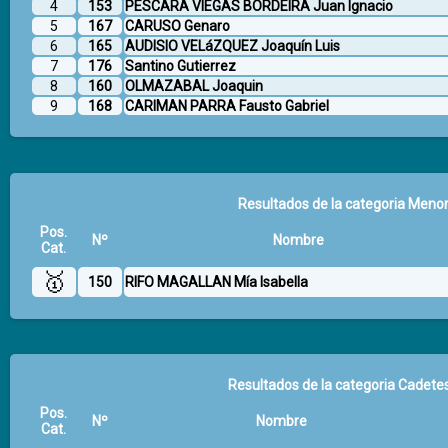
4
153
PESCARA VIEGAS BORDEIRA Juan Ignacio
5
167
CARUSO Genaro
6
165
AUDISIO VELáZQUEZ Joaquín Luis
7
176
Santino Gutierrez
8
160
OLMAZABAL Joaquin
9
168
CARIMAN PARRA Fausto Gabriel
Resultados de la categoria Menor
Pos.
Nº
Nombre
Cat.
🥇
150
RIFO MAGALLAN Mía Isabella
Resultados de la categoria Cadetes
Pos.
Nº
Nombre
Cat.