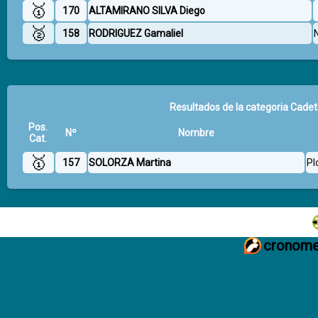
🥇
170
ALTAMIRANO SILVA Diego
🥈
158
RODRIGUEZ Gamaliel
Resultados de la categoria Cadet
Pos.
Nº
Nombre
Cat.
🥇
157
SOLORZA Martina
Pl
cronome