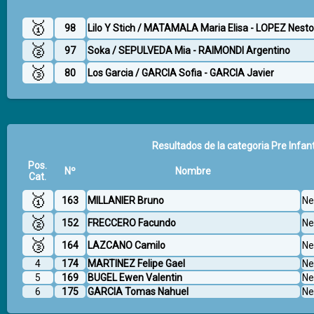
🥇
98
Lilo Y Stich / MATAMALA Maria Elisa - LOPEZ Nesto
🥈
97
Soka / SEPULVEDA Mia - RAIMONDI Argentino
🥉
80
Los Garcia / GARCIA Sofia - GARCIA Javier
Resultados de la categoria Pre Infant
Pos.
Nº
Nombre
Cat.
🥇
163
MILLANIER Bruno
Ne
🥈
152
FRECCERO Facundo
Ne
🥉
164
LAZCANO Camilo
Ne
4
174
MARTINEZ Felipe Gael
Ne
5
169
BUGEL Ewen Valentin
Ne
6
175
GARCIA Tomas Nahuel
Ne