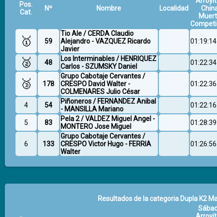
Arroyit
Pos.
Nº
Nombre
Localidad
Chin
Cat.
Muer
Competi
Tio Ale / CERDA Claudio
🥇
59
Alejandro - VAZQUEZ Ricardo
01:19:14
Javier
Los Interminables / HENRIQUEZ
🥈
48
01:22:34
Carlos - SZUMSKY Daniel
Grupo Cabotaje Cervantes /
🥉
178
CRESPO David Walter -
01:22:36
COLMENARES Julio César
Piñoneros / FERNANDEZ Anibal
4
54
01:22:16
- MANSILLA Mariano
Pela 2 / VALDEZ Miguel Angel -
5
83
01:28:39
MONTERO Jose Miguel
Grupo Cabotaje Cervantes /
6
133
CRESPO Victor Hugo - FERRIA
01:26:56
Walter
Resultados de la categoria Dupla K2 Ma
Sába
Arroyit