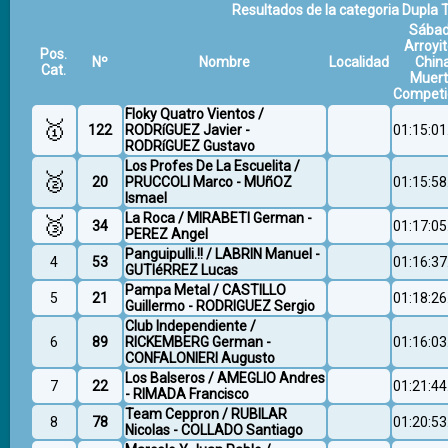
Resultados de la categoria Dupla T2
Sába
Arroyit
Pos.
Nº
Nombre
Localidad
Chin
Cat.
Muer
Competi
Floky Quatro Vientos /
🥇
122
RODRíGUEZ Javier -
01:15:01
RODRíGUEZ Gustavo
Los Profes De La Escuelita /
🥈
20
PRUCCOLI Marco - MUñOZ
01:15:58
Ismael
La Roca / MIRABETI German -
🥉
34
01:17:05
PEREZ Angel
Panguipulli.!! / LABRIN Manuel -
4
53
01:16:37
GUTIéRREZ Lucas
Pampa Metal / CASTILLO
5
21
01:18:26
Guillermo - RODRIGUEZ Sergio
Club Independiente /
6
89
RICKEMBERG German -
01:16:03
CONFALONIERI Augusto
Los Balseros / AMEGLIO Andres
7
22
01:21:44
- RIMADA Francisco
Team Ceppron / RUBILAR
8
78
01:20:53
Nicolas - COLLADO Santiago