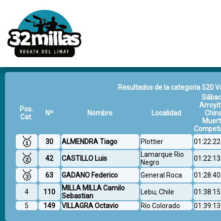
Resultados de la categoria 520 Va
Sába
Arroyit
Pos.
Nº
Nombre
Localidad
Chin
Cat.
Muer
Competi
🥇
30
ALMENDRA Tiago
Plottier
01:22:22
Lamarque Rio
🥈
42
CASTILLO Luis
01:22:13
Negro
🥉
63
GADANO Federico
General Roca
01:28:40
MILLA MILLA Camilo
4
110
Lebu, Chile
01:38:15
Sebastian
5
149
VILLAGRA Octavio
Río Colorado
01:39:13