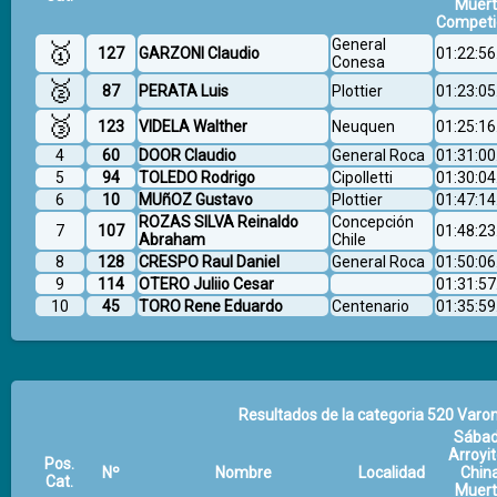
Muer
Competi
General
🥇
127
GARZONI Claudio
01:22:56
Conesa
🥈
87
PERATA Luis
Plottier
01:23:05
🥉
123
VIDELA Walther
Neuquen
01:25:16
4
60
DOOR Claudio
General Roca
01:31:00
5
94
TOLEDO Rodrigo
Cipolletti
01:30:04
6
10
MUñOZ Gustavo
Plottier
01:47:14
ROZAS SILVA Reinaldo
Concepción
7
107
01:48:23
Abraham
Chile
8
128
CRESPO Raul Daniel
General Roca
01:50:06
9
114
OTERO Juliio Cesar
01:31:57
10
45
TORO Rene Eduardo
Centenario
01:35:59
Resultados de la categoria 520 Varon
Sába
Arroyit
Pos.
Nº
Nombre
Localidad
Chin
Cat.
Muer