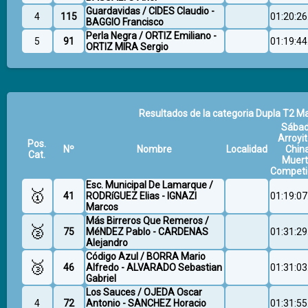
Guardavidas / CIDES Claudio -
4
115
01:20:26
BAGGIO Francisco
Perla Negra / ORTIZ Emiliano -
5
91
01:19:44
ORTIZ MIRA Sergio
Resultados de la categoria Dupla T2 Ma
Sába
Arroyit
Pos.
Nº
Nombre
Localidad
Chin
Cat.
Muer
Competi
Esc. Municipal De Lamarque /
🥇
41
RODRíGUEZ Elias - IGNAZI
01:19:07
Marcos
Más Birreros Que Remeros /
🥈
75
MéNDEZ Pablo - CARDENAS
01:31:29
Alejandro
Código Azul / BORRA Mario
🥉
46
Alfredo - ALVARADO Sebastian
01:31:03
Gabriel
Los Sauces / OJEDA Oscar
4
72
Antonio - SANCHEZ Horacio
01:31:55