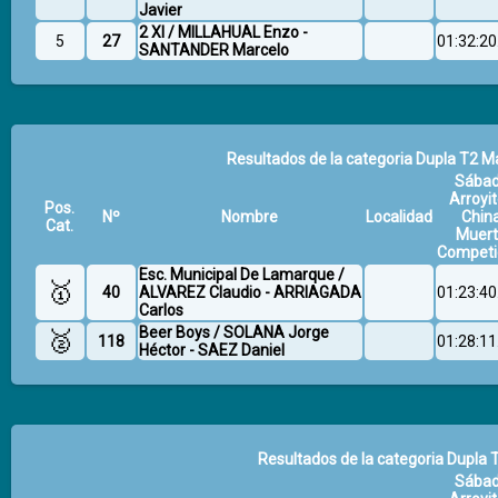
Javier
2 Xl / MILLAHUAL Enzo -
5
27
01:32:20
SANTANDER Marcelo
Resultados de la categoria Dupla T2 Ma
Sába
Arroyit
Pos.
Nº
Nombre
Localidad
Chin
Cat.
Muer
Competi
Esc. Municipal De Lamarque /
🥇
40
ALVAREZ Claudio - ARRIAGADA
01:23:40
Carlos
Beer Boys / SOLANA Jorge
🥈
118
01:28:11
Héctor - SAEZ Daniel
Resultados de la categoria Dupla T
Sába