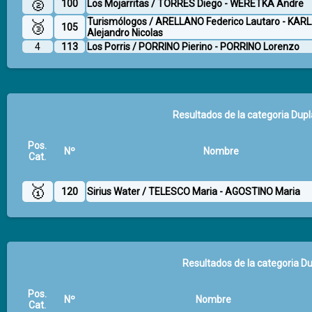
🥈
100
Los Mojarritas / TORRES Diego - WERETKA Andre
Turismólogos / ARELLANO Federico Lautaro - KAR
🥉
105
Alejandro Nicolas
4
113
Los Porris / PORRINO Pierino - PORRINO Lorenzo
Resultados de la categoria Dupl
Pos.
Nº
Nombre
Cat.
🥇
120
Sirius Water / TELESCO Maria - AGOSTINO Maria
Resultados de la categoria Du
Pos.
Nº
Nombre
Cat.