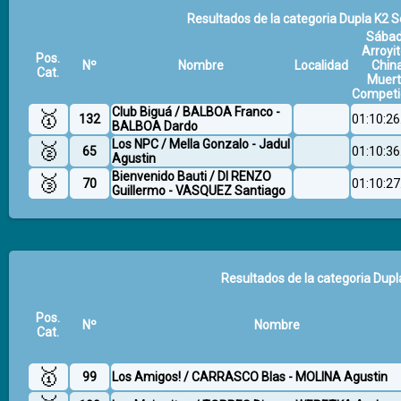
Resultados de la categoria Dupla K2 Se
Sába
Arroyit
Pos.
Nº
Nombre
Localidad
Chin
Cat.
Muer
Competi
Club Biguá / BALBOA Franco -
🥇
132
01:10:26
BALBOA Dardo
Los NPC / Mella Gonzalo - Jadul
🥈
65
01:10:36
Agustin
Bienvenido Bauti / DI RENZO
🥉
70
01:10:27
Guillermo - VASQUEZ Santiago
Resultados de la categoria Dupl
Pos.
Nº
Nombre
Cat.
🥇
99
Los Amigos! / CARRASCO Blas - MOLINA Agustin