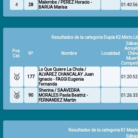
Malembe / PEREZ Horacio -
4
28
01:40:56
BARUA Marisa
Resultados de la categoria Dupla K2 Mixto Lib
Sába
Arroyit
Pos.
Nº
Nombre
Localidad
Chin
Cat.
Muer
Competi
Lo Que Quiere La Chola /
ALVAREZ CHANCALAY Juan
🥇
177
01:20:52
Ignacio - FAGGI Eugenia
Fernanda
Sherina / SAAVEDRA
🥈
90
MORALES Paola Beatriz -
01:26:33
FERNANDEZ Martin
Resultados de la categoria K1 Maste
Sába