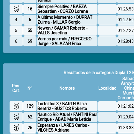
Valeria
Siempre Positivo / BAEZA
🥉
16
01:26:53
Sebastian - CORZO Lorena
A último Momento / DUPRAT
4
6
01:27:59
Zulma - MILLAR Sergio
Newen / SAMAR Roberto -
5
55
01:27:27
VALLS Josefina
Vamos por más / FRECCERO
6
69
01:28:43
Jorge - SALAZAR Erica
Resultados de la categoria Dupla T2 M
Sába
Arroyit
Pos.
Nº
Nombre
Localidad
Chin
Cat.
Muer
Competi
Tortolitos 3 / BARTH Alicia
🥇
129
01:21:02
Beatriz - BUSTOS Roberto
Nautico Río Atuel / FANTINI Raul
🥈
62
01:29:04
Enrique - ABAD María Leticia
Esperanza / LARES Carlos -
🥉
26
01:33:33
VILCHES Adriana