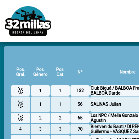
Pos.
Pos.
Pos.
Nº
Nombre
Gral.
Género
Cat.
Club Biguá / BALBOA Fra
🥇
1
1
132
BALBOA Dardo
🥈
1
1
56
SALINAS Julian
Los NPC / Mella Gonzalo 
🥉
2
2
65
Agustin
Bienvenido Bauti / DI R
4
3
3
70
Guillermo - VASQUEZ Sa