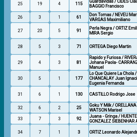
Guardavidas / CIDES Clau
25
19
4
115
BAGGIO Francisco
Don Tomas / NEVEU Mari
26
3
1
61
VARGAS Maximiliano
Perla Negra / ORTIZ Emil
27
20
5
91
MIRA Sergio
28
5
3
71
ORTEGA Diego Martin
Rapido y Furiosa / RIV
29
4
3
81
Johana Paola- CARRANZ
Manuel
Lo Que Quiere La Chola
30
5
1
177
CHANCALAY Juan Ignacio
Eugenia Fernanda
31
6
1
130
CASTILLO Rodrigo Jose
Goku Y Milk / ORELLANA 
32
6
2
25
WATSON Marisel
Juana - Gringa / HUENT
33
7
3
92
GONZALEZ SIEBENHAR 
34
7
1
3
ORTIZ Leonardo Alejand