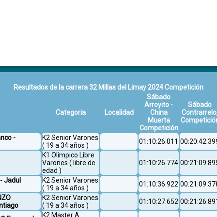
Resultados de la carrera 32 Millas del Limay 2024 Competición
Sábado
Arroyito -
Sábado
Categoria
Localidad
China
Contrarrelo
Muerta
Competició
Competición
nco -
K2 Senior Varones
01:10:26.011
00:20:42.39
( 19 a 34 años )
K1 Olímpico Libre
Varones ( libre de
01:10:26.774
00:21:09.89
edad )
- Jadul
K2 Senior Varones
01:10:36.922
00:21:09.37
( 19 a 34 años )
ENZO
K2 Senior Varones
01:10:27.652
00:21:26.89
ntiago
( 19 a 34 años )
K2 Master A