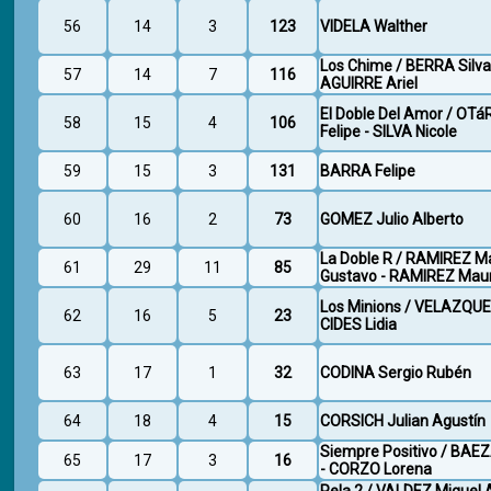
56
14
3
123
VIDELA Walther
Los Chime / BERRA Silva
57
14
7
116
AGUIRRE Ariel
El Doble Del Amor / O
58
15
4
106
Felipe - SILVA Nicole
59
15
3
131
BARRA Felipe
60
16
2
73
GOMEZ Julio Alberto
La Doble R / RAMIREZ M
61
29
11
85
Gustavo - RAMIREZ Maur
Los Minions / VELAZQUE
62
16
5
23
CIDES Lidia
63
17
1
32
CODINA Sergio Rubén
64
18
4
15
CORSICH Julian Agustín
Siempre Positivo / BAE
65
17
3
16
- CORZO Lorena