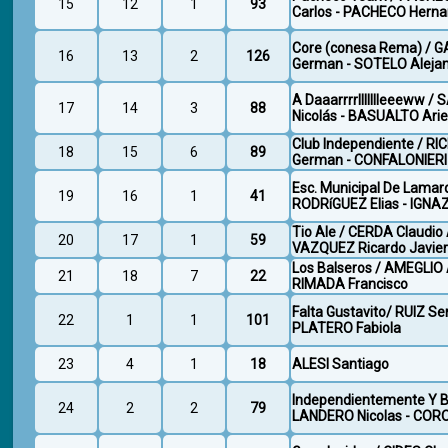
15
12
1
93
Carlos - PACHECO Hern
Core (conesa Rema) / G
16
13
2
126
German - SOTELO Aleja
A Daaarrrrllllllleeeww 
17
14
3
88
Nicolás - BASUALTO Arie
Club Independiente / R
18
15
6
89
German - CONFALONIERI
Esc. Municipal De Lamar
19
16
1
41
RODRíGUEZ Elias - IGNA
Tio Ale / CERDA Claudio 
20
17
1
59
VAZQUEZ Ricardo Javie
Los Balseros / AMEGLIO 
21
18
7
22
RIMADA Francisco
Falta Gustavito/ RUIZ Ser
22
1
1
101
PLATERO Fabiola
23
4
1
18
ALESI Santiago
Independientemente Y B
24
2
2
79
LANDERO Nicolas - COR