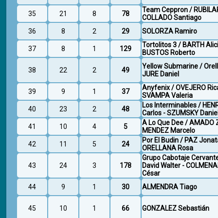
Team Ceppron / RUBILAR
35
21
8
78
COLLADO Santiago
36
8
2
29
SOLORZA Ramiro
Tortolitos 3 / BARTH Alic
37
8
1
129
BUSTOS Roberto
Yellow Submarine / Orell
38
22
2
49
JURE Daniel
Anyfenix / OVEJERO Ric
39
9
1
37
SVAMPA Valeria
Los Interminables / HE
40
23
2
48
Carlos - SZUMSKY Danie
A Lo Que Dee / AMADO Z
41
10
4
5
MENDEZ Marcelo
Por El Budin / PAZ Jonat
42
11
5
24
ORELLANA Rosa
Grupo Cabotaje Cervant
43
24
3
178
David Walter - COLMENA
César
44
9
1
30
ALMENDRA Tiago
45
10
1
66
GONZALEZ Sebastián