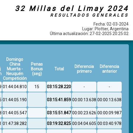
32 Millas del Limay 2024
RESULTADOS GENERALES
Fecha: 02-03-2024
Lugar: Plottier, Argentina
Última actualización: 27-02-2025 20:25:02
Domingo
China
Penas
Diferencia
Diferencia
j
Muerta -
Bonus
Total
primero
anterior
n
Neuquén
(seg)
Competición
9
01:44:04.810
15
03:15:28.220
-
-
5
01:44:05.190
03:15:41.859
00:00:13.638
00:00:13.638
8
01:44:05.547
03:15:51.847
00:00:23.626
00:00:09.987
1
01:47:38.282
03:19:32.825
00:04:04.605
00:03:40.978