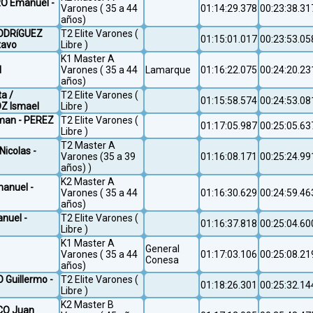
RO Emanuel -
Varones ( 35 a 44
01:14:29.378
00:23:38.31
años)
 RODRíGUEZ
T2 Elite Varones (
01:15:01.017
00:23:53.05
tavo
Libre )
K1 Master A
l
Varones ( 35 a 44
Lamarque
01:16:22.075
00:24:20.23
años)
ta /
T2 Elite Varones (
01:15:58.574
00:24:53.08
Z Ismael
Libre )
man - PEREZ
T2 Elite Varones (
01:17:05.987
00:25:05.63
Libre )
T2 Master A
Nicolas -
Varones (35 a 39
01:16:08.171
00:25:24.99
años) )
K2 Master A
manuel -
Varones ( 35 a 44
01:16:30.629
00:24:59.46
años)
anuel -
T2 Elite Varones (
01:16:37.818
00:25:04.60
Libre )
K1 Master A
General
Varones ( 35 a 44
01:17:03.106
00:25:08.21
Conesa
años)
 Guillermo -
T2 Elite Varones (
01:18:26.301
00:25:32.14
Libre )
K2 Master B
CO Juan