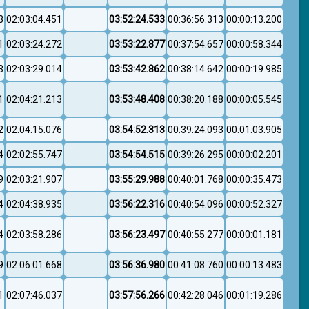
3
02:03:04.451
03:52:24.533
00:36:56.313
00:00:13.200
1
02:03:24.272
03:53:22.877
00:37:54.657
00:00:58.344
3
02:03:29.014
03:53:42.862
00:38:14.642
00:00:19.985
1
02:04:21.213
03:53:48.408
00:38:20.188
00:00:05.545
2
02:04:15.076
03:54:52.313
00:39:24.093
00:01:03.905
4
02:02:55.747
03:54:54.515
00:39:26.295
00:00:02.201
9
02:03:21.907
03:55:29.988
00:40:01.768
00:00:35.473
4
02:04:38.935
03:56:22.316
00:40:54.096
00:00:52.327
4
02:03:58.286
03:56:23.497
00:40:55.277
00:00:01.181
9
02:06:01.668
03:56:36.980
00:41:08.760
00:00:13.483
1
02:07:46.037
03:57:56.266
00:42:28.046
00:01:19.286