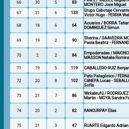
Pela 2 / VALDEZ Miguel 
66
30
5
83
MONTERO Jose Miguel
Grupo Cabotaje Cervant
67
31
6
133
Victor Hugo - FERRIA Wal
Acuarios / BORRA Tatian
68
18
6
64
DOMINGUEZ Simon
Sherina / SAAVEDRA M
69
19
2
90
Paola Beatriz - FERNAN
Empoderadas / MAIONCHI
70
2
2
84
MASSON Natalia Romin
71
19
5
119
CABALLERO RUIZ Benjam
Pato Patagónico / FER
72
20
8
102
CáNEPA Lucas - SEBALL
Sofía
Wirkaleufú / RODRIGUEZ
73
21
7
86
Martin - MOYA Sandra F
74
20
2
82
ñANCURPAY Elias
75
21
3
47
RUARTE Edgardo Adrian