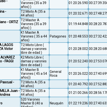
dio -
Varones (35 a 39
01:20:26.590
00:27:39.35
años) )
na -
T2 Mixto A (35 a
01:20:32.671
00:27:48.27
44 años)
T2 Master A
iano - ORTIZ
Varones (35 a 39
01:19:44.848
00:28:20.78
años) )
K1 Master A
Varones ( 35 a 44
Patagones
01:20:48.553
00:27:32.42
años)
ERA LAGOS
T2 Mixto Libre (
A Victor
damas y varones
01:20:28.002
00:28:20.68
libre de edad )
 / ALVAREZ
K2 Mixto Libre (
 - FAGGI
damas y varones
01:20:52.240
00:27:53.07
libre de edad )
K1 Master B
General
Varones ( 45 a 54
01:20:26.022
00:27:40.69
Roca
años))
Pascual -
T2 Mixto A (35 a
01:20:40.792
00:27:52.88
44 años)
EMILLA Juan -
T2 Mixto A (35 a
01:21:00.266
00:28:56.17
Andrea
44 años)
520 Varones
ro
Master B (40 a
Neuquén
01:22:19.236
00:27:40.63