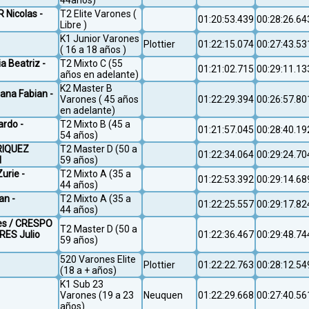
44años)
 Nicolas -
T2 Elite Varones (
01:20:53.439
00:28:26.64
Libre )
K1 Junior Varones
Plottier
01:22:15.074
00:27:43.53
( 16 a 18 años )
ia Beatriz -
T2 Mixto C (55
01:21:02.715
00:29:11.13
años en adelante)
K2 Master B
ana Fabian -
Varones ( 45 años
01:22:29.394
00:26:57.80
en adelante)
ardo -
T2 Mixto B (45 a
01:21:57.045
00:28:40.19
54 años)
NRIQUEZ
T2 Master D (50 a
01:22:34.064
00:29:24.70
l
59 años)
urie -
T2 Mixto A (35 a
01:22:53.392
00:29:14.68
44 años)
an -
T2 Mixto A (35 a
01:22:25.557
00:29:17.82
44 años)
es / CRESPO
T2 Master D (50 a
RES Julio
01:22:36.467
00:29:48.74
59 años)
520 Varones Elite
Plottier
01:22:22.763
00:28:12.54
(18 a + años)
K1 Sub 23
Varones (19 a 23
Neuquen
01:22:29.668
00:27:40.56
años)