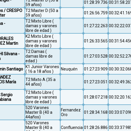
Angel -
T2 Master D (50 a
01:28:39.736
00:31:58.20
59 años)
es / CRESPO
T2 Master D (50 a
01:26:56.759
00:32:41.16
ter
59 años)
T2 Mixto Libre (
a -
damas y varones
01:27:22.263
00:32:22.03
libre de edad )
K2 Mixto Libre (
ORALES
damas y varones
01:26:33.565
00:31:54.45
DEZ Martin
libre de edad )
T2 Damas (
 Silvana -
damas libre de
01:27:03.528
00:32:52.27
a
edad )
K1 Junior Varones
in Santiago
Neuquén
01:27:23.909
00:30:32.06
( 16 a 18 años )
NáNDEZ
T2 Mixto A (35 a
OS María
01:27:23.051
00:32:49.36
44 años)
T2 Mixto Libre (
 Sergio
damas y varones
01:28:07.218
00:32:20.16
abiana
libre de edad )
520 Varones
Fernandez
Master B (40 a
01:28:34.168
00:33:07.09
Oro
44años)
520 Varones
Master B (40 a
Confluencia
01:28:26.886
00:33:37.98