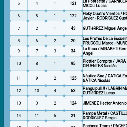
La Pobrecita / CARNICE
5
4
1
121
MICOLI Lucas
Floky Quatro Vientos /
6
5
1
122
Javier - RODRíGUEZ Gus
7
2
1
43
GUTIéRREZ Miguel Ange
Los Profes De La Escueli
8
6
2
20
PRUCCOLI Marco - MUñO
La Roca / MIRABETI Ger
9
7
3
34
Angel
Plottier Compite / JARA 
10
8
1
95
CIFUENTES Nicolás
Náutico Sao / GATICA E
11
9
2
125
GATICA Nicolás
Panguipulli.!! / LABRIN M
12
10
4
53
GUTIéRREZ Lucas
13
3
2
124
JIMENEZ Hector Antonio
Pampa Metal / CASTILLO
14
11
5
21
RODRIGUEZ Sergio
Pacheco Team / PACHE