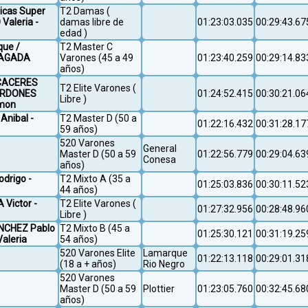
icas Super
T2 Damas (
Valeria -
damas libre de
01:23:03.035
00:29:43.67
edad )
que /
T2 Master C
IAGADA
Varones (45 a 49
01:23:40.259
00:29:14.83
años)
 CACERES
T2 Elite Varones (
ARDONES
01:24:52.415
00:30:21.06
Libre )
omon
Anibal -
T2 Master D (50 a
01:22:16.432
00:31:28.17
59 años)
520 Varones
General
Master D (50 a 59
01:22:56.779
00:29:04.63
Conesa
años)
drigo -
T2 Mixto A (35 a
01:25:03.836
00:30:11.52
44 años)
 Victor -
T2 Elite Varones (
01:27:32.956
00:28:48.96
Libre )
SANCHEZ Pablo
T2 Mixto B (45 a
01:25:30.121
00:31:19.25
Valeria
54 años)
520 Varones Elite
Lamarque
01:22:13.118
00:29:01.31
(18 a + años)
Rio Negro
520 Varones
Master D (50 a 59
Plottier
01:23:05.760
00:32:45.68
años)