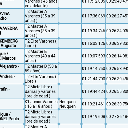
Varones ( 45 años
01:17:12.005
00:25:48.47
an
en adelante)
T2 Master A
AVIñA
Varones (35 a 39
01:17:36.069
00:26:27.45
ndro
años) )
T2 Master A
/ SAAVEDRA
Varones (35 a 39
01:19:34.746
00:26:34.03
l
años) )
ICKEMBERG
T2 Elite Varones (
01:16:03.126
00:36:39.33
 Augusto
Libre )
T2 Master B
que /
Varones (40 a 44
01:19:07.593
00:26:14.08
ZI Marcos
años )
Alejandro -
T2 Master D (50 a
01:19:14.750
00:26:58.94
r
59 años)
Andres -
T2 Elite Varones (
01:21:44.700
00:26:30.49
Libre )
T2 Mixto Libre (
afin -
damas y varones
01:19:44.424
00:26:55.80
libre de edad )
K1 Junior Varones
Neuquen
01:19:21.461
00:26:30.75
( 16 a 18 años )
Neuquen
T2 Mixto Libre (
igua /
damas y varones
01:19:19.608
00:27:36.48
ONEL Paula
libre de edad )
T2 Master A