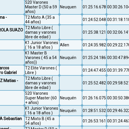
520 Varones
Master D (50 a 59
Neuquen
01:25:16.678
00:30:26.10
años)
na -
T2 Mixto A (35 a
01:24:52.048
00:31:18.11
44 años)
T2 Mixto Libre (
TáROLA SUAZO
damas y varones
01:25:38.121
00:32:06.14
libre de edad )
K1 Junior Varones
Allen
01:24:35.982
00:29:22.17
( 16 a 18 años )
K1 Master B
Varones ( 45 a 54
Neuquén
01:25:24.186
00:30:47.89
años))
arcos
T2 Elite Varones (
01:24:47.455
00:31:39.77
o Gabriel
Libre )
T2 Mixto Libre (
Z Matias -
damas y varones
01:25:52.482
00:29:58.52
libre de edad )
520 Varones
Super Master (60
Neuquén
01:26:16.075
00:30:50.38
+ años)
K1 Junior Varones
Neuquén
01:28:51.532
00:29:46.32
( 16 a 18 años )
ZA Sebastian
T2 Mixto B (45 a
01:26:53.161
00:31:24.46
54 años)