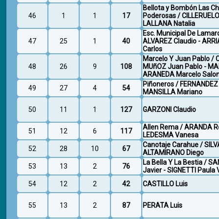
Bellota y Bombón Las Ch
46
1
1
17
Poderosas / CILLERUELO 
LALLANA Natalia
Esc. Municipal De Lamar
47
25
1
40
ALVAREZ Claudio - ARR
Carlos
Marcelo Y Juan Pablo /
48
26
9
108
MUñOZ Juan Pablo - M
ARANEDA Marcelo Sal
Piñoneros / FERNANDEZ 
49
27
4
54
MANSILLA Mariano
50
11
1
127
GARZONI Claudio
Allen Rema / ARANDA Ro
51
12
6
117
LEDESMA Vanesa
Canotaje Carahue / SILVA
52
28
10
67
ALTAMIRANO Diego
La Bella Y La Bestia / 
53
13
2
76
Javier - SIGNETTI Paula 
54
12
2
42
CASTILLO Luis
55
13
2
87
PERATA Luis