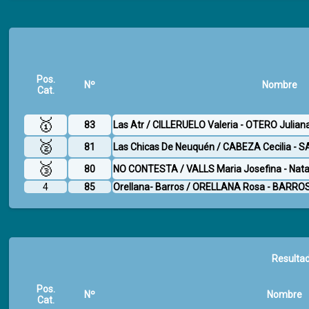
Pos.
Nº
Nombre
Cat.
🥇
83
Las Atr / CILLERUELO Valeria - OTERO Julian
🥈
81
Las Chicas De Neuquén / CABEZA Cecilia - 
🥉
80
NO CONTESTA / VALLS Maria Josefina - Natal
4
85
Orellana- Barros / ORELLANA Rosa - BARROS
Resultad
Pos.
Nº
Nombre
Cat.