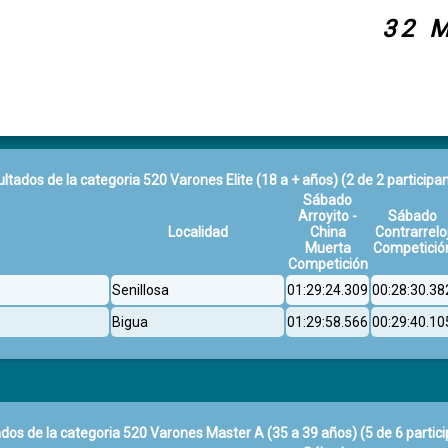
32 M
ltados de la categoria 520 Varones Elite (18 a + años)
(2 de 2 participa
Sábado
Arroyito -
Sábado
Localidad
China
Contrarrelo
Muerta
Competició
Competición
Senillosa
01:29:24.309
00:28:30.38
Bigua
01:29:58.566
00:29:40.10
dos de la categoria 520 Varones Master A (35 a 39 años)
(5 de 6 partic