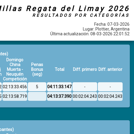
illas Regata del Limay 2026
RESULTADOS POR CATEGORÍAS
Fecha: 07-03-2026
Lugar: Plottier, Argentina
Última actualización: 08-03-2026 22:01:52
ntes)
Domingo
China
Penas
j
Muerta -
Bonus
Total
Diff. primero
Diff. anterior
n
Neuquén
(seg)
Competición
2
02:13:33.456
5
04:11:33.147
-
-
5
02:13:58.719
04:13:37.390
00:02:04.243
00:02:04.243
ipantes)