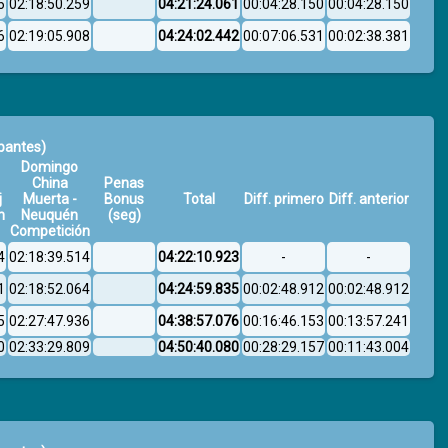
6
02:18:50.259
04:21:24.061
00:04:28.150
00:04:28.150
6
02:19:05.908
04:24:02.442
00:07:06.531
00:02:38.381
ipantes)
Domingo
China
Penas
j
Muerta -
Bonus
Total
Diff. primero
Diff. anterior
n
Neuquén
(seg)
Competición
4
02:18:39.514
04:22:10.923
-
-
1
02:18:52.064
04:24:59.835
00:02:48.912
00:02:48.912
5
02:27:47.936
04:38:57.076
00:16:46.153
00:13:57.241
0
02:33:29.809
04:50:40.080
00:28:29.157
00:11:43.004