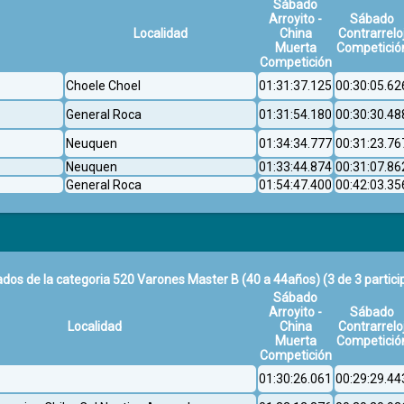
Sábado
Arroyito -
Sábado
Localidad
China
Contrarrelo
Muerta
Competició
Competición
Choele Choel
01:31:37.125
00:30:05.62
General Roca
01:31:54.180
00:30:30.48
Neuquen
01:34:34.777
00:31:23.76
Neuquen
01:33:44.874
00:31:07.86
General Roca
01:54:47.400
00:42:03.35
ados de la categoria 520 Varones Master B (40 a 44años)
(3 de 3 partic
Sábado
Arroyito -
Sábado
Localidad
China
Contrarrelo
Muerta
Competició
Competición
01:30:26.061
00:29:29.44