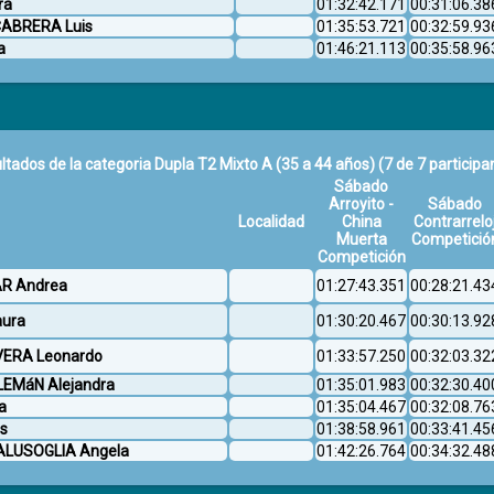
ra
01:32:42.171
00:31:06.38
 CABRERA Luis
01:35:53.721
00:32:59.93
a
01:46:21.113
00:35:58.96
ltados de la categoria Dupla T2 Mixto A (35 a 44 años)
(7 de 7 participa
Sábado
Arroyito -
Sábado
Localidad
China
Contrarrelo
Muerta
Competició
Competición
AR Andrea
01:27:43.351
00:28:21.43
aura
01:30:20.467
00:30:13.92
VERA Leonardo
01:33:57.250
00:32:03.32
ALEMáN Alejandra
01:35:01.983
00:32:30.40
a
01:35:04.467
00:32:08.76
os
01:38:58.961
00:33:41.45
SALUSOGLIA Angela
01:42:26.764
00:34:32.48