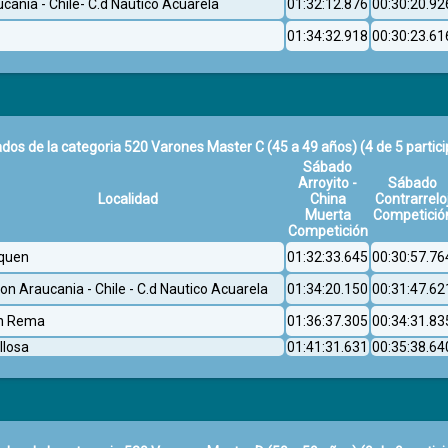
cania - Chile- C.d Nautico Acuarela
01:32:12.876
00:30:20.92
01:34:32.918
00:30:23.61
dos de la categoria 520 Varones Master C (45 a 49 años)
(4 de 5 partic
Sábado
Arroyito -
Sábado
Localidad
China
Contrarrelo
Muerta
Competició
Competición
quen
01:32:33.645
00:30:57.76
on Araucania - Chile - C.d Nautico Acuarela
01:34:20.150
00:31:47.62
en Rema
01:36:37.305
00:34:31.83
llosa
01:41:31.631
00:35:38.64