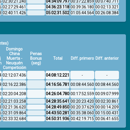
6
02:30:21.240
04:34:09.797
00:37:22.859
00:07:40.711
6
02:27:29.461
04:36:23.118
00:39:36.180
00:02:13.321
3
02:40:11.426
05:02:31.502
01:05:44.564
00:26:08.384
ntes)
Domingo
China
Penas
j
Muerta -
Bonus
Total
Diff. primero
Diff. anterior
n
Neuquén
(seg)
Competición
4
02:12:07.436
04:08:12.221
-
-
8
02:16:22.386
04:16:56.781
00:08:44.560
00:08:44.560
2
02:20:04.208
04:26:04.780
00:17:52.559
00:09:07.999
0
02:21:03.258
04:28:35.641
00:20:23.420
00:02:30.861
3
02:21:36.620
04:28:49.850
00:20:37.629
00:00:14.209
6
02:31:09.864
04:43:50.281
00:35:38.060
00:15:00.431
8
02:33:32.684
04:50:31.936
00:42:19.715
00:06:41.655