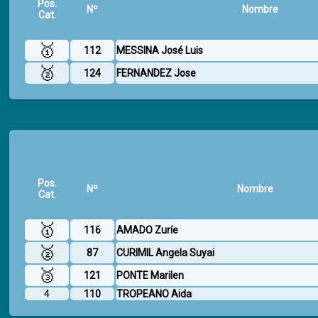
Pos.
Nº
Nombre
Cat.
🥇
112
MESSINA José Luis
🥈
124
FERNANDEZ Jose
Pos.
Nº
Nombre
Cat.
🥇
116
AMADO Zuríe
🥈
87
CURIMIL Angela Suyai
🥉
121
PONTE Marilen
4
110
TROPEANO Aida