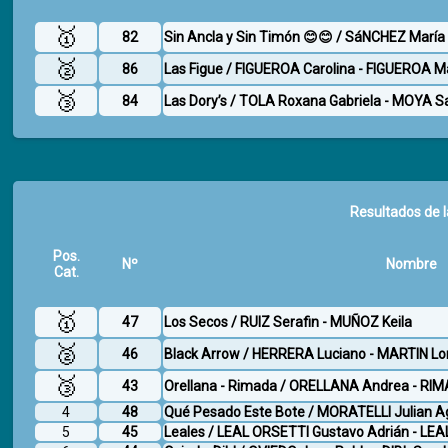
🥇
82
Sin Ancla y Sin Timón 😊😊 / SáNCHEZ María
🥈
86
Las Figue / FIGUEROA Carolina - FIGUEROA M
🥉
84
Las Dory’s / TOLA Roxana Gabriela - MOYA S
Resultados de l
Pos.
Nº
Nombre
Cat.
🥇
47
Los Secos / RUIZ Serafin - MUÑOZ Keila
🥈
46
Black Arrow / HERRERA Luciano - MARTIN Lo
🥉
43
Orellana - Rimada / ORELLANA Andrea - RIM
4
48
Qué Pesado Este Bote / MORATELLI Julian Ag
5
45
Leales / LEAL ORSETTI Gustavo Adrián - LEA