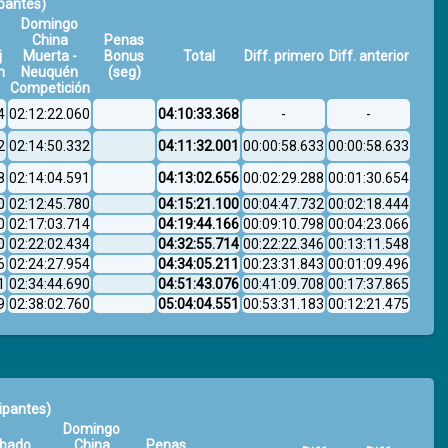
ipantes)
Domingo
China
Penas
j
Muerta -
Bonus
Total
Diff. primero
Diff. anterior
n
Neuquén
(seg)
Competición
4
02:12:22.060
04:10:33.368
-
-
2
02:14:50.332
04:11:32.001
00:00:58.633
00:00:58.633
8
02:14:04.591
04:13:02.656
00:02:29.288
00:01:30.654
0
02:12:45.780
04:15:21.100
00:04:47.732
00:02:18.444
0
02:17:03.714
04:19:44.166
00:09:10.798
00:04:23.066
0
02:22:02.434
04:32:55.714
00:22:22.346
00:13:11.548
6
02:24:27.954
04:34:05.211
00:23:31.843
00:01:09.496
1
02:34:44.690
04:51:43.076
00:41:09.708
00:17:37.865
9
02:38:02.760
05:04:04.551
00:53:31.183
00:12:21.475
cipantes)
Domingo
bado
China
Penas