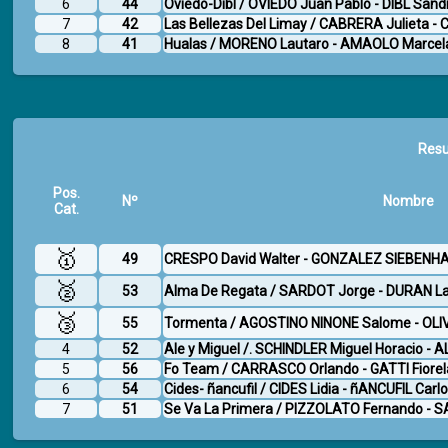
6
44
Oviedo-Dibl / OVIEDO Juan Pablo - DIBL Sand
7
42
Las Bellezas Del Limay / CABRERA Julieta -
8
41
Hualas / MORENO Lautaro - AMAOLO Marcel
Resu
Pos.
Nº
Nombre
Cat.
🥇
49
CRESPO David Walter - GONZALEZ SIEBENH
🥈
53
Alma De Regata / SARDOT Jorge - DURAN L
🥉
55
Tormenta / AGOSTINO NINONE Salome - OLI
4
52
Ale y Miguel /. SCHINDLER Miguel Horacio - 
5
56
Fo Team / CARRASCO Orlando - GATTI Fiorel
6
54
Cides- ñancufil / CIDES Lidia - ñANCUFIL Carl
7
51
Se Va La Primera / PIZZOLATO Fernando - 