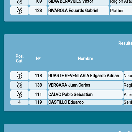
🥈
109
SILVA BENAVIDES Victor
Region Arau
🥉
123
RIVAROLA Eduardo Gabriel
Plottier
Resulta
Pos.
Nº
Nombre
Cat.
🥇
113
RUARTE REVENTARíA Edgardo Adrian
Neu
🥈
138
VERGARA Juan Carlos
Regi
🥉
111
CALVO Pablo Sebastian
All
4
119
CASTILLO Eduardo
Seni