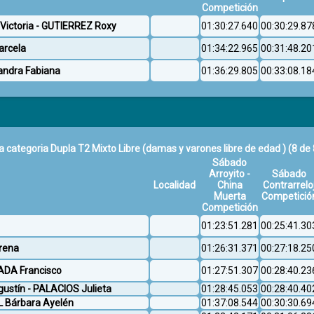
Competición
 Victoria - GUTIERREZ Roxy
01:30:27.640
00:30:29.87
arcela
01:34:22.965
00:31:48.20
andra Fabiana
01:36:29.805
00:33:08.18
a categoria Dupla T2 Mixto Libre (damas y varones libre de edad )
(8 de 
Sábado
Arroyito -
Sábado
Localidad
China
Contrarrelo
Muerta
Competició
Competición
01:23:51.281
00:25:41.30
rena
01:26:31.371
00:27:18.25
ADA Francisco
01:27:51.307
00:28:40.23
ustín - PALACIOS Julieta
01:28:45.053
00:28:40.40
L Bárbara Ayelén
01:37:08.544
00:30:30.69