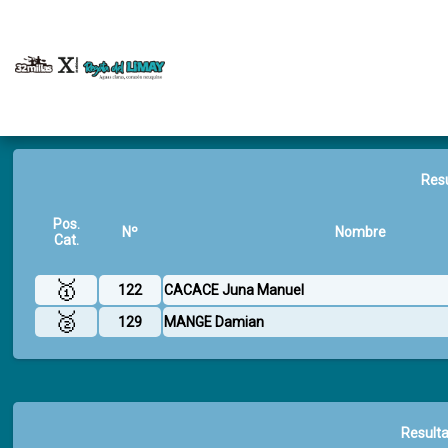
Resu
Pos.
Nº
Nombre
Cat.
🥇
122
CACACE Juna Manuel
🥈
129
MANGE Damian
Resulta