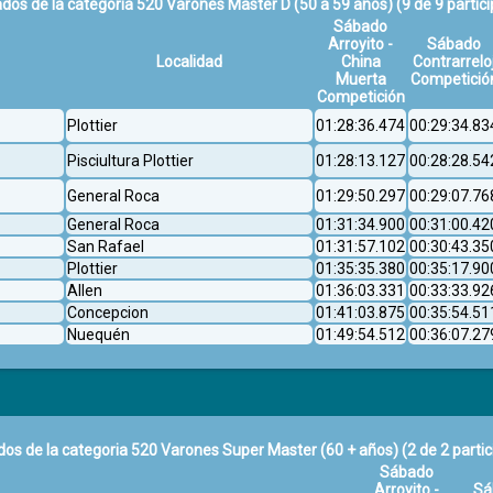
dos de la categoria 520 Varones Master D (50 a 59 años)
(9 de 9 partic
Sábado
Arroyito -
Sábado
Localidad
China
Contrarrelo
Muerta
Competició
Competición
Plottier
01:28:36.474
00:29:34.83
Pisciultura Plottier
01:28:13.127
00:28:28.54
General Roca
01:29:50.297
00:29:07.76
General Roca
01:31:34.900
00:31:00.42
San Rafael
01:31:57.102
00:30:43.35
Plottier
01:35:35.380
00:35:17.90
Allen
01:36:03.331
00:33:33.92
Concepcion
01:41:03.875
00:35:54.51
Nuequén
01:49:54.512
00:36:07.27
dos de la categoria 520 Varones Super Master (60 + años)
(2 de 2 parti
Sábado
Arroyito -
Sá