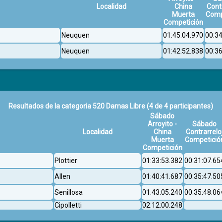
Localidad
China
Cont
Muerta
Comp
Competición
Neuquen
01:45:04.970
00:3
Neuquen
01:42:52.838
00:3
Resultados de la categoria 520 Damas Libre
(4 de 4 participantes)
Sábado
Arroyito -
Sábado
Localidad
China
Contrarrelo
Muerta
Competició
Competición
Plottier
01:33:53.382
00:31:07.65
Allen
01:40:41.687
00:35:47.50
Senillosa
01:43:05.240
00:35:48.06
Cipolletti
02:12:00.248