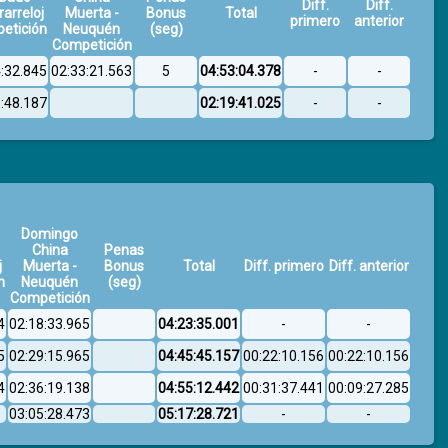
Diff.
Diff.
rarreloj
Muerta -
Bonus
Total
primero
anterior
etición
Neuquén
(seg)
Competición
4:32.845
02:33:21.563
5
04:53:04.378
-
-
6:48.187
02:19:41.025
-
-
Domingo
China
Penas
j
Muerta -
Bonus
Total
Diff. primero
Diff. anterior
n
Neuquén
(seg)
Competición
4
02:18:33.965
04:23:35.001
-
-
5
02:29:15.965
04:45:45.157
00:22:10.156
00:22:10.156
4
02:36:19.138
04:55:12.442
00:31:37.441
00:09:27.285
03:05:28.473
05:17:28.721
-
-