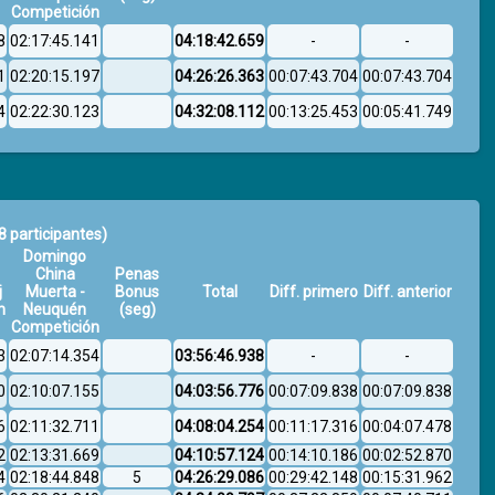
Competición
8
02:17:45.141
04:18:42.659
-
-
1
02:20:15.197
04:26:26.363
00:07:43.704
00:07:43.704
4
02:22:30.123
04:32:08.112
00:13:25.453
00:05:41.749
8 participantes)
Domingo
China
Penas
j
Muerta -
Bonus
Total
Diff. primero
Diff. anterior
n
Neuquén
(seg)
Competición
3
02:07:14.354
03:56:46.938
-
-
0
02:10:07.155
04:03:56.776
00:07:09.838
00:07:09.838
6
02:11:32.711
04:08:04.254
00:11:17.316
00:04:07.478
2
02:13:31.669
04:10:57.124
00:14:10.186
00:02:52.870
4
02:18:44.848
5
04:26:29.086
00:29:42.148
00:15:31.962