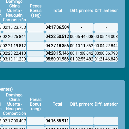
Domingo
China
Penas
j
Muerta -
Bonus
Total
Diff. primero
Diff. anterior
n
Neuquén
(seg)
Competición
6
02:15:23.753
04:17:06.504
-
-
8
02:20:25.844
04:22:50.512
00:05:44.008
00:05:44.008
7
02:21:19.812
04:27:18.356
00:10:11.852
00:04:27.844
2
02:23:22.410
04:28:15.146
00:11:08.642
00:00:56.790
6
03:13:11.230
05:50:01.986
01:32:55.482
01:21:46.840
ipantes)
Domingo
China
Penas
j
Muerta -
Bonus
Total
Diff. primero
Diff. anterior
n
Neuquén
(seg)
Competición
3
02:17:00.407
04:16:55.911
-
-