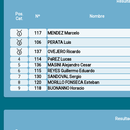
Resulta
Pos.
Nº
Nombre
Cat.
🥇
117
MENDEZ Marcelo
🥈
106
PERATA Luis
🥉
137
OVEJERO Ricardo
4
114
PėREZ Lucas
5
136
MASINI Alejandro Cesar
6
115
REYES Guillermo Eduardo
7
130
SANDOVAL Sergio
8
120
MORILLO FONSECA Esteban
9
118
BUONANNO Horacio
Resulta