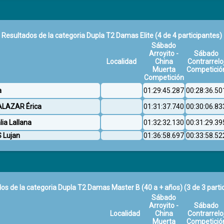
Resultados de la categoria Dupla T2 Damas Elite
(4 de 4 participantes)
Sábado
Arroyito -
Sábado
Localidad
China
Contrarrelo
Muerta
Competició
Competición
a
01:29:45.287
00:28:36.50
SALAZAR Érica
01:31:37.740
00:30:06.83
ia Lallana
01:32:32.130
00:31:29.39
 Lujan
01:36:58.697
00:33:58.52
os de la categoria Dupla T2 Damas Master B (40 a + años)
(3 de 3 parti
Sábado
Arroyito -
Sábado
Localidad
China
Contrarrelo
Muerta
Competició