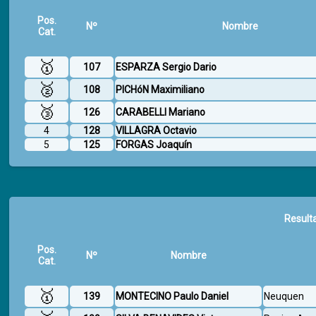
Pos.
Nº
Nombre
Cat.
🥇
107
ESPARZA Sergio Dario
🥈
108
PICHóN Maximiliano
🥉
126
CARABELLI Mariano
4
128
VILLAGRA Octavio
5
125
FORGAS Joaquín
Result
Pos.
Nº
Nombre
Cat.
🥇
139
MONTECINO Paulo Daniel
Neuquen