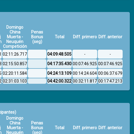
Domingo
China
Penas
j
Muerta -
Bonus
Total
Diff. primero
Diff. anterior
n
Neuquén
(seg)
Competición
1
02:11:26.717
04:09:48.505
-
-
3
02:15:50.857
04:17:35.430
00:07:46.925
00:07:46.925
5
02:20:11.584
04:24:13.109
00:14:24.604
00:06:37.679
2
02:31:03.103
04:42:00.322
00:32:11.817
00:17:47.213
cipantes)
Domingo
China
Penas
j
Muerta -
Bonus
Total
Diff. primero
Diff. anterior
n
Neuquén
(seg)