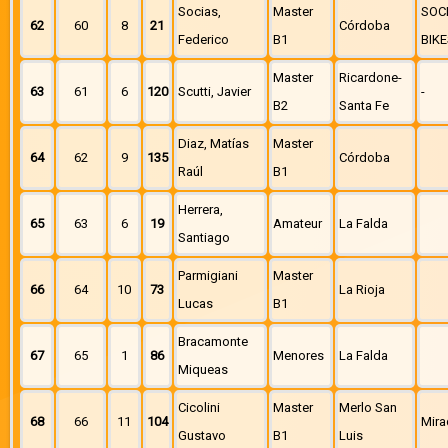
Socias,
Master
SOC
62
60
8
21
Córdoba
Federico
B1
BIKE
Master
Ricardone-
63
61
6
120
Scutti, Javier
-
B2
Santa Fe
Diaz, Matías
Master
64
62
9
135
Córdoba
Raúl
B1
Herrera,
65
63
6
19
Amateur
La Falda
Santiago
Parmigiani
Master
66
64
10
73
La Rioja
Lucas
B1
Bracamonte
67
65
1
86
Menores
La Falda
Miqueas
Cicolini
Master
Merlo San
68
66
11
104
Mira
Gustavo
B1
Luis