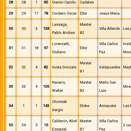
28
28
1
85
Gianini Camilo
Cadetes
29
29
17
78
Cordero Oscar
Elite
Jesus Maria
Lassaga,
Master
30
30
3
138
Villa Allende
Las 
Pablo Andres
B2
Lorenzatti,
Villa Carlos
Insi
31
31
18
97
Elite
Giuliano
Paz
Moun
Master
32
32
4
82
Irusta Gonzalo
Salsipuedes
May
B1
Navarro,
Master
Merlo San
33
33
4
105
Mira
Walter
B2
Luis
Chomiak
34
1
1
143
Ebike
Anisacate
Las 
Sergio
Calderón, Abel
Master
Villa Carlos
35
34
5
15
2 cu
Ezequiel
B1
Paz