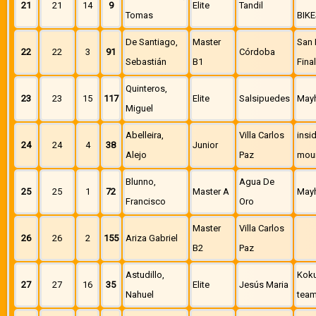
21
21
14
9
Elite
Tandil
Tomas
BIKE
De Santiago,
Master
San 
22
22
3
91
Córdoba
Sebastián
B1
Fina
Quinteros,
23
23
15
117
Elite
Salsipuedes
May
Miguel
Abelleira,
Villa Carlos
insi
24
24
4
38
Junior
Alejo
Paz
moun
Blunno,
Agua De
25
25
1
72
Master A
May
Francisco
Oro
Master
Villa Carlos
26
26
2
155
Ariza Gabriel
B2
Paz
Astudillo,
Kok
27
27
16
35
Elite
Jesús Maria
Nahuel
tea