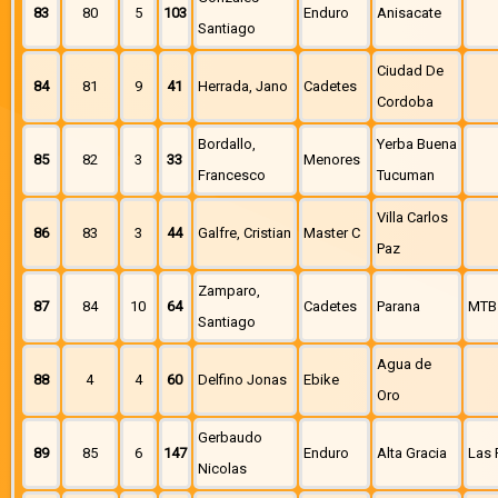
83
80
5
103
Enduro
Anisacate
Santiago
Ciudad De
84
81
9
41
Herrada, Jano
Cadetes
Cordoba
Bordallo,
Yerba Buena
85
82
3
33
Menores
Francesco
Tucuman
Villa Carlos
86
83
3
44
Galfre, Cristian
Master C
Paz
Zamparo,
87
84
10
64
Cadetes
Parana
MTB
Santiago
Agua de
88
4
4
60
Delfino Jonas
Ebike
Oro
Gerbaudo
89
85
6
147
Enduro
Alta Gracia
Las 
Nicolas