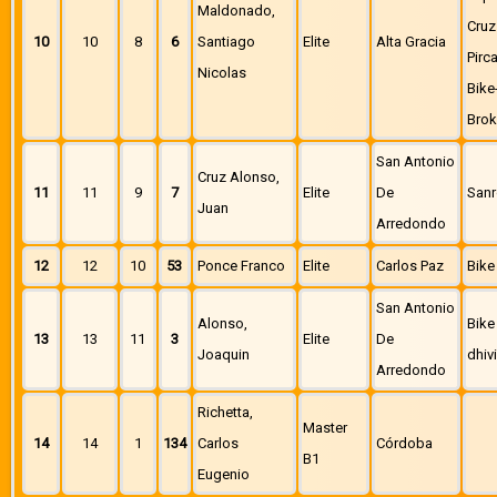
Maldonado,
Cruz
10
10
8
6
Santiago
Elite
Alta Gracia
Pirc
Nicolas
Bike
Brok
San Antonio
Cruz Alonso,
11
11
9
7
Elite
De
Sanr
Juan
Arredondo
12
12
10
53
Ponce Franco
Elite
Carlos Paz
Bike
San Antonio
Alonso,
Bike
13
13
11
3
Elite
De
Joaquin
dhiv
Arredondo
Richetta,
Master
14
14
1
134
Carlos
Córdoba
B1
Eugenio