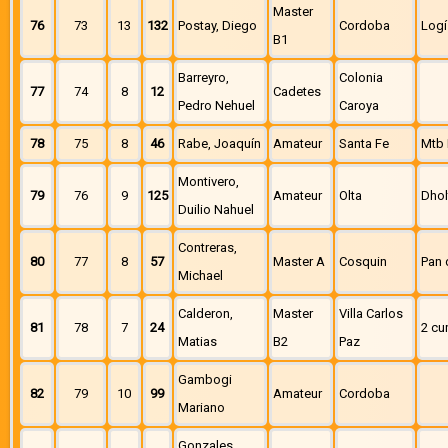
Master
76
73
13
132
Postay, Diego
Cordoba
Logí
B1
Barreyro,
Colonia
77
74
8
12
Cadetes
Pedro Nehuel
Caroya
78
75
8
46
Rabe, Joaquín
Amateur
Santa Fe
Mtb 
Montivero,
79
76
9
125
Amateur
Olta
Dhol
Duilio Nahuel
Contreras,
80
77
8
57
Master A
Cosquin
Pan 
Michael
Calderon,
Master
Villa Carlos
81
78
7
24
2 cu
Matias
B2
Paz
Gambogi
82
79
10
99
Amateur
Cordoba
Mariano
Gonzales