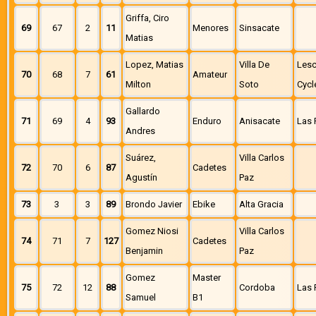
Griffa, Ciro
69
67
2
11
Menores
Sinsacate
Matias
Lopez, Matias
Villa De
Les
70
68
7
61
Amateur
Milton
Soto
Cycl
Gallardo
71
69
4
93
Enduro
Anisacate
Las 
Andres
Suárez,
Villa Carlos
72
70
6
87
Cadetes
Agustín
Paz
73
3
3
89
Brondo Javier
Ebike
Alta Gracia
Gomez Niosi
Villa Carlos
74
71
7
127
Cadetes
Benjamin
Paz
Gomez
Master
75
72
12
88
Cordoba
Las 
Samuel
B1