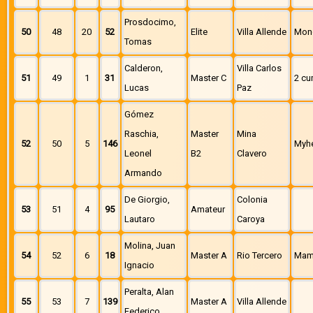
Prosdocimo,
50
48
20
52
Elite
Villa Allende
Mon
Tomas
Calderon,
Villa Carlos
51
49
1
31
Master C
2 cu
Lucas
Paz
Gómez
Raschia,
Master
Mina
52
50
5
146
Myh
Leonel
B2
Clavero
Armando
De Giorgio,
Colonia
53
51
4
95
Amateur
Lautaro
Caroya
Molina, Juan
54
52
6
18
Master A
Rio Tercero
Mam
Ignacio
Peralta, Alan
55
53
7
139
Master A
Villa Allende
Federico