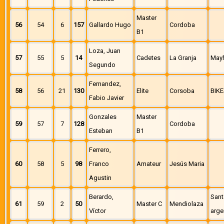
Master
56
54
6
157
Gallardo Hugo
Cordoba
B1
Loza, Juan
57
55
5
14
Cadetes
La Granja
May
Segundo
Fernandez,
58
56
21
130
Elite
Corsoba
BIK
Fabio Javier
Gonzales
Master
59
57
7
128
Cordoba
Esteban
B1
Ferrero,
60
58
5
98
Franco
Amateur
Jesús Maria
Agustin
Berardo,
Sant
61
59
2
50
Master C
Mendiolaza
Víctor
arge