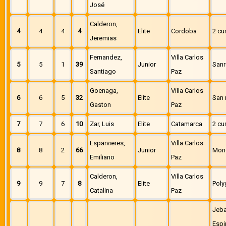
José
Calderon,
4
4
4
4
Elite
Cordoba
2 cu
Jeremias
Fernandez,
Villa Carlos
5
5
1
39
Junior
San
Santiago
Paz
Goenaga,
Villa Carlos
6
6
5
32
Elite
San 
Gaston
Paz
7
7
6
10
Zar, Luis
Elite
Catamarca
2 cu
Esparvieres,
Villa Carlos
8
8
2
66
Junior
Mon
Emiliano
Paz
Calderon,
Villa Carlos
9
9
7
8
Elite
Poly
Catalina
Paz
Jeba
Espi