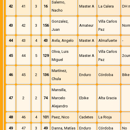
Salerno,
42
41
3
16
Master A
La Calera
DH 
Nacho
Gonzalez,
Villa Carlos
43
42
3
156
Amateur
Nom
Juan
Paz
44
43
4
43
Avila, Angelo
Master A
Almafuerte
-
Oliva, Luis
Villa Carlos
45
44
5
129
Master A
2cu
Miguel
Paz
Martínez,
46
45
2
136
Enduro
Córdoba
Bike
Chula
Mansilla,
47
2
2
74
Marcelo
Ebike
Alta Gracia
Alejandro
48
46
4
101
Paez, Nico
Cadetes
La Rioja
49
47
3
49
Danna, Matías
Enduro
Córdoba
No