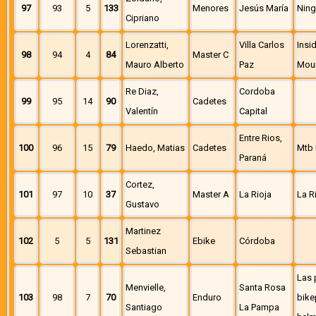
97
93
5
133
Menores
Jesús María
Nin
Cipriano
Lorenzatti,
Villa Carlos
Insi
98
94
4
84
Master C
Mauro Alberto
Paz
Moun
Re Diaz,
Cordoba
99
95
14
90
Cadetes
Valentín
Capital
Entre Rios,
100
96
15
79
Haedo, Matias
Cadetes
Mtb 
Paraná
Cortez,
101
97
10
37
Master A
La Rioja
La R
Gustavo
Martinez
102
5
5
131
Ebike
Córdoba
Sebastian
Las 
Menvielle,
Santa Rosa
103
98
7
70
Enduro
bike
Santiago
La Pampa