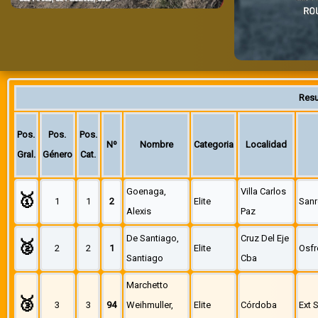
Resu
Pos.
Pos.
Pos.
Nº
Nombre
Categoria
Localidad
Gral.
Género
Cat.
Goenaga,
Villa Carlos
🥇
1
1
2
Elite
San
Alexis
Paz
De Santiago,
Cruz Del Eje
🥈
2
2
1
Elite
Osfr
Santiago
Cba
Marchetto
🥉
3
3
94
Weihmuller,
Elite
Córdoba
Ext 