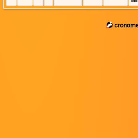
helm
cronome