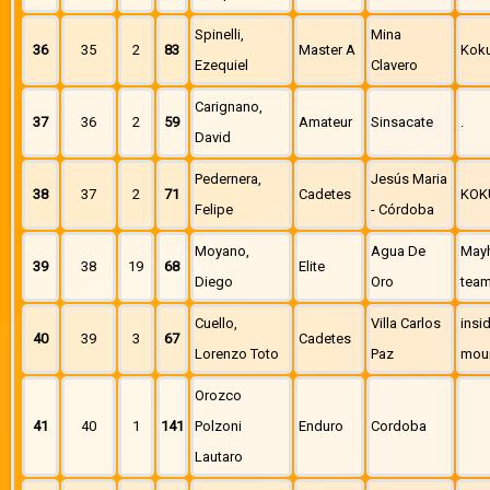
Spinelli,
Mina
36
35
2
83
Master A
Kok
Ezequiel
Clavero
Carignano,
37
36
2
59
Amateur
Sinsacate
.
David
Pedernera,
Jesús Maria
38
37
2
71
Cadetes
KOK
Felipe
- Córdoba
Moyano,
Agua De
Mayh
39
38
19
68
Elite
Diego
Oro
tea
Cuello,
Villa Carlos
insi
40
39
3
67
Cadetes
Lorenzo Toto
Paz
moun
Orozco
41
40
1
141
Polzoni
Enduro
Cordoba
Lautaro