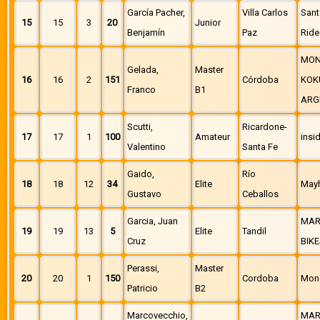
García Pacher,
Villa Carlos
Sant
15
15
3
20
Junior
Benjamín
Paz
Ride
MON
Gelada,
Master
16
16
2
151
Córdoba
KOK
Franco
B1
ARG
Scutti,
Ricardone-
17
17
1
100
Amateur
insi
Valentino
Santa Fe
Gaido,
Río
18
18
12
34
Elite
Mayh
Gustavo
Ceballos
Garcia, Juan
MAR
19
19
13
5
Elite
Tandil
Cruz
BIKE
Perassi,
Master
20
20
1
150
Cordoba
Mon
Patricio
B2
Marcovecchio,
MAR