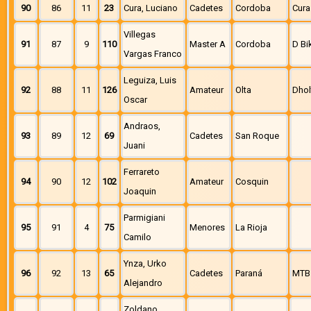
90
86
11
23
Cura, Luciano
Cadetes
Cordoba
Cura
Villegas
91
87
9
110
Master A
Cordoba
D Bi
Vargas Franco
Leguiza, Luis
92
88
11
126
Amateur
Olta
Dhol
Oscar
Andraos,
93
89
12
69
Cadetes
San Roque
Juani
Ferrareto
94
90
12
102
Amateur
Cosquin
Joaquin
Parmigiani
95
91
4
75
Menores
La Rioja
Camilo
Ynza, Urko
96
92
13
65
Cadetes
Paraná
MTB
Alejandro
Zoldano,