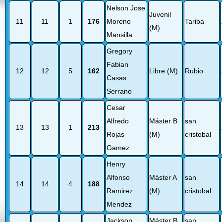
Nelson Jose
Juvenil
11
11
1
176
Moreno
Tariba
(M)
Mansilla
Gregory
Fabian
12
12
5
162
Libre (M)
Rubio
Casas
Serrano
Cesar
Alfredo
Máster B
san
13
13
1
213
Rojas
(M)
cristobal
Gamez
Henry
Alfonso
Máster A
san
14
14
4
188
Ramirez
(M)
cristobal
Mendez
Jackson
Máster B
san