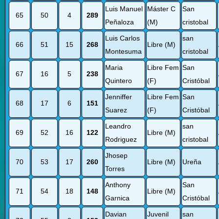
Luis Manuel
Máster C
San
65
50
4
289
Peñaloza
(M)
cristobal
Luis Carlos
san
66
51
15
268
Libre (M)
Montesuma
cristobal
Maria
Libre Fem
San
67
16
5
238
Quintero
(F)
Cristóbal
Jenniffer
Libre Fem
San
68
17
6
151
Suarez
(F)
Cristóbal
Leandro
san
69
52
16
122
Libre (M)
Rodriguez
cristobal
Jhosep
70
53
17
260
Libre (M)
Ureña
Torres
Anthony
San
71
54
18
148
Libre (M)
Garnica
Cristóbal
Davian
Juvenil
san