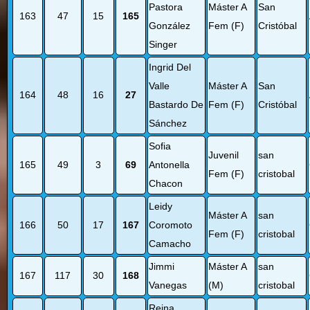
Pastora
Máster A
San
163
47
15
165
González
Fem (F)
Cristóbal
Singer
Ingrid Del
Valle
Máster A
San
164
48
16
27
Bastardo De
Fem (F)
Cristóbal
Sánchez
Sofia
Juvenil
san
165
49
3
69
Antonella
Fem (F)
cristobal
Chacon
Leidy
Máster A
san
166
50
17
167
Coromoto
Fem (F)
cristobal
Camacho
Jimmi
Máster A
san
167
117
30
168
Vanegas
(M)
cristobal
Reina