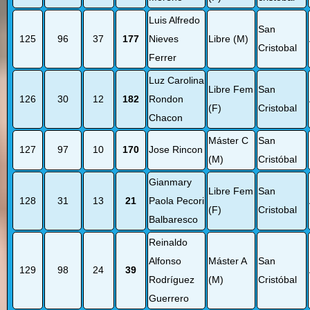
Luis Alfredo
San
125
96
37
177
Nieves
Libre (M)
Cristobal
Ferrer
Luz Carolina
Libre Fem
San
126
30
12
182
Rondon
(F)
Cristobal
Chacon
Máster C
San
127
97
10
170
Jose Rincon
(M)
Cristóbal
Gianmary
Libre Fem
San
128
31
13
21
Paola Pecori
(F)
Cristobal
Balbaresco
Reinaldo
Alfonso
Máster A
San
129
98
24
39
Rodríguez
(M)
Cristóbal
Guerrero