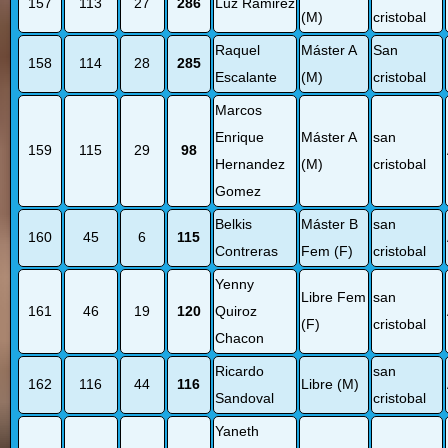
157
113
27
286
Luz Ramirez
(M)
cristobal
Raquel
Máster A
San
158
114
28
285
Escalante
(M)
cristobal
Marcos
Enrique
Máster A
san
159
115
29
98
Hernandez
(M)
cristobal
Gomez
Belkis
Máster B
san
160
45
6
115
Contreras
Fem (F)
cristobal
Yenny
Libre Fem
san
161
46
19
120
Quiroz
(F)
cristobal
Chacon
Ricardo
san
162
116
44
116
Libre (M)
Sandoval
cristobal
Yaneth