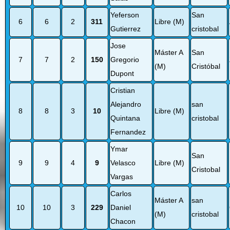
Yeferson
San
6
6
2
311
Libre (M)
Gutierrez
cristobal
Jose
Máster A
San
7
7
2
150
Gregorio
(M)
Cristóbal
Dupont
Cristian
Alejandro
san
8
8
3
10
Libre (M)
Quintana
cristobal
Fernandez
Ymar
San
9
9
4
9
Velasco
Libre (M)
Cristobal
Vargas
Carlos
Máster A
san
10
10
3
229
Daniel
(M)
cristobal
Chacon