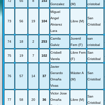
72
55
8
153
Gonzalez
(M)
cristobal
Miguel
Angel
San
73
56
19
104
Libre (M)
Alviarez
Cristóbal
Lara
Camila
Juvenil
san
74
18
2
253
Galviz
Fem (F)
cristobal
Crisbell
Libre Fem
San
75
19
7
102
Varela
(F)
Cristóbal
Javier
Gerardo
Máster A
San
76
57
14
37
Omaña
(M)
Cristóbal
Vivas
Victor Jose
San
77
58
20
36
Omaña
Libre (M)
Cristóbal