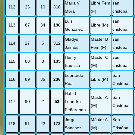
Maria V
Libre Fem
san
112
26
10
318
Mora
(F)
cristobal
Luis
san
113
87
34
196
Libre (M)
Gonzalez
cristobal
Gladys
Máster B
san
114
27
5
312
Jaimes
Fem (F)
cristobal
Henry
Máster C
san
115
88
8
135
Bautista
(M)
cristobal
Leonardo
San
116
89
35
236
Libre (M)
Roa
Cristóbal
Habid
Máster A
San
117
90
21
53
Leandro
(M)
Cristóbal
Peñaranda
Jorge
Máster A
San
118
91
22
172
Sanchez
(M)
Cristóbal