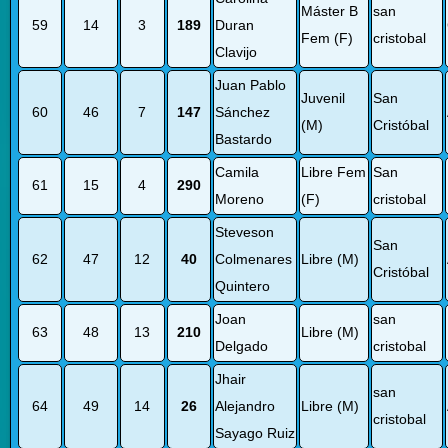
Máster B
san
59
14
3
189
Duran
Fem (F)
cristobal
Clavijo
Juan Pablo
Juvenil
San
60
46
7
147
Sánchez
(M)
Cristóbal
Bastardo
Camila
Libre Fem
San
61
15
4
290
Moreno
(F)
cristobal
Steveson
San
62
47
12
40
Colmenares
Libre (M)
Cristóbal
Quintero
Joan
san
63
48
13
210
Libre (M)
Delgado
cristobal
Jhair
san
64
49
14
26
Alejandro
Libre (M)
cristobal
Sayago Ruiz