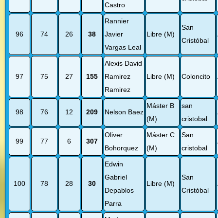
Castro
Rannier
San
96
74
26
38
Javier
Libre (M)
Cristóbal
Vargas Leal
Alexis David
97
75
27
155
Ramirez
Libre (M)
Coloncito
Ramirez
Máster B
san
98
76
12
209
Nelson Baez
(M)
cristobal
Oliver
Máster C
San
99
77
6
307
Bohorquez
(M)
cristobal
Edwin
Gabriel
San
100
78
28
30
Libre (M)
Depablos
Cristóbal
Parra