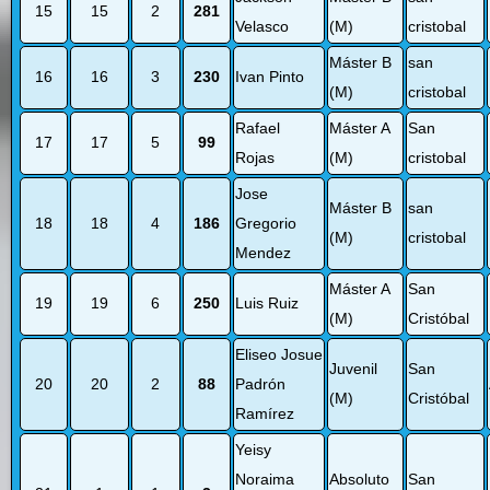
15
15
2
281
Velasco
(M)
cristobal
Máster B
san
16
16
3
230
Ivan Pinto
(M)
cristobal
Rafael
Máster A
San
17
17
5
99
Rojas
(M)
cristobal
Jose
Máster B
san
18
18
4
186
Gregorio
(M)
cristobal
Mendez
Máster A
San
19
19
6
250
Luis Ruiz
(M)
Cristóbal
Eliseo Josue
Juvenil
San
20
20
2
88
Padrón
(M)
Cristóbal
Ramírez
Yeisy
Noraima
Absoluto
San