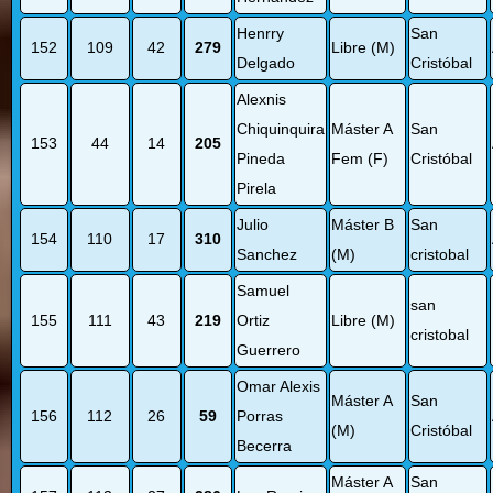
Henrry
San
152
109
42
279
Libre (M)
Delgado
Cristóbal
Alexnis
Chiquinquira
Máster A
San
153
44
14
205
Pineda
Fem (F)
Cristóbal
Pirela
Julio
Máster B
San
154
110
17
310
Sanchez
(M)
cristobal
Samuel
san
155
111
43
219
Ortiz
Libre (M)
cristobal
Guerrero
Omar Alexis
Máster A
San
156
112
26
59
Porras
(M)
Cristóbal
Becerra
Máster A
San