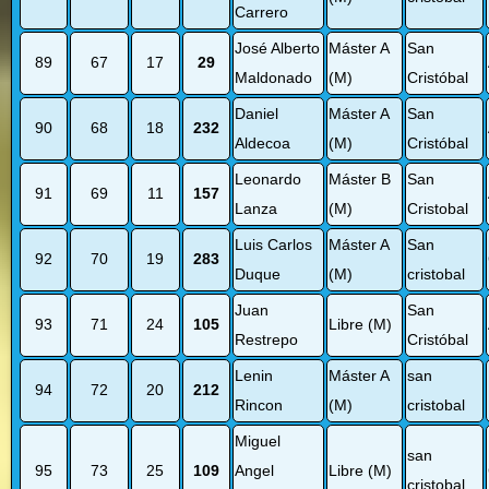
Carrero
José Alberto
Máster A
San
89
67
17
29
Maldonado
(M)
Cristóbal
Daniel
Máster A
San
90
68
18
232
Aldecoa
(M)
Cristóbal
Leonardo
Máster B
San
91
69
11
157
Lanza
(M)
Cristobal
Luis Carlos
Máster A
San
92
70
19
283
Duque
(M)
cristobal
Juan
San
93
71
24
105
Libre (M)
Restrepo
Cristóbal
Lenin
Máster A
san
94
72
20
212
Rincon
(M)
cristobal
Miguel
san
95
73
25
109
Angel
Libre (M)
cristobal