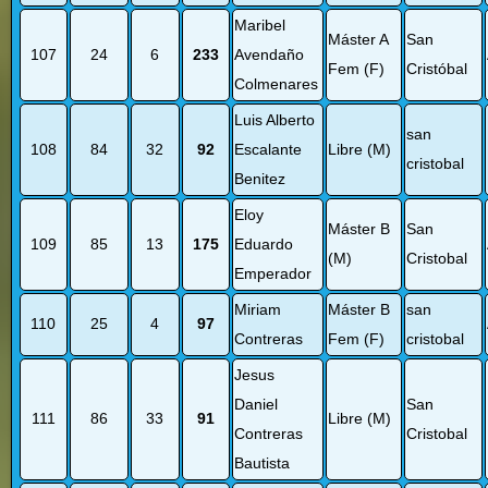
Maribel
Máster A
San
107
24
6
233
Avendaño
Fem (F)
Cristóbal
Colmenares
Luis Alberto
san
108
84
32
92
Escalante
Libre (M)
cristobal
Benitez
Eloy
Máster B
San
109
85
13
175
Eduardo
(M)
Cristobal
Emperador
Miriam
Máster B
san
110
25
4
97
Contreras
Fem (F)
cristobal
Jesus
Daniel
San
111
86
33
91
Libre (M)
Contreras
Cristobal
Bautista