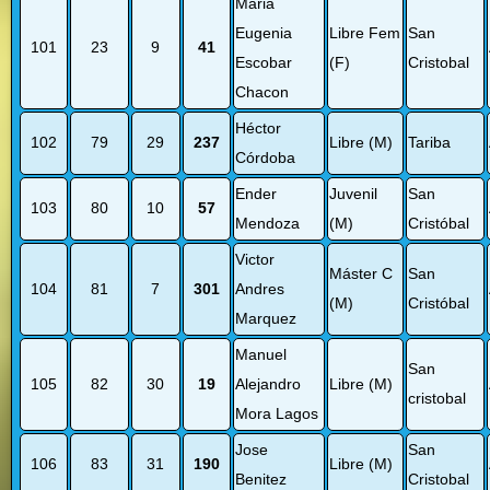
Maria
Eugenia
Libre Fem
San
101
23
9
41
Escobar
(F)
Cristobal
Chacon
Héctor
102
79
29
237
Libre (M)
Tariba
Córdoba
Ender
Juvenil
San
103
80
10
57
Mendoza
(M)
Cristóbal
Victor
Máster C
San
104
81
7
301
Andres
(M)
Cristóbal
Marquez
Manuel
San
105
82
30
19
Alejandro
Libre (M)
cristobal
Mora Lagos
Jose
San
106
83
31
190
Libre (M)
Benitez
Cristobal