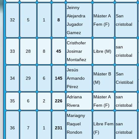
Jeinny
Alejandra
Máster A
San
32
5
1
8
Jugador
Fem (F)
cristobal
Gamez
Cristhofer
san
33
28
8
45
Josimar
Libre (M)
cristobal
Montañez
Jesús
Máster B
San
34
29
6
145
Armando
(M)
Cristóbal
Pérez
Adriana
Máster A
san
35
6
2
226
Rivera
Fem (F)
cristobal
Mariagny
Raquel
Libre Fem
san
36
7
1
231
Rondon
(F)
cristobal