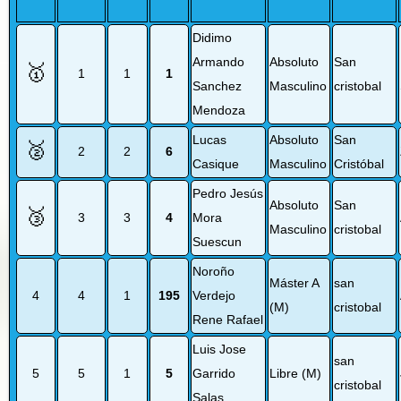
Didimo
Armando
Absoluto
San
🥇
1
1
1
Sanchez
Masculino
cristobal
Mendoza
Lucas
Absoluto
San
🥈
2
2
6
Casique
Masculino
Cristóbal
Pedro Jesús
Absoluto
San
🥉
3
3
4
Mora
Masculino
cristobal
Suescun
Noroño
Máster A
san
4
4
1
195
Verdejo
(M)
cristobal
Rene Rafael
Luis Jose
san
5
5
1
5
Garrido
Libre (M)
cristobal
Salas