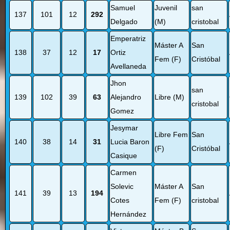
Samuel
Juvenil
san
137
101
12
292
Delgado
(M)
cristobal
Emperatriz
Máster A
San
138
37
12
17
Ortiz
Fem (F)
Cristóbal
Avellaneda
Jhon
san
139
102
39
63
Alejandro
Libre (M)
cristobal
Gomez
Jesymar
Libre Fem
San
140
38
14
31
Lucia Baron
(F)
Cristóbal
Casique
Carmen
Solevic
Máster A
San
141
39
13
194
Cotes
Fem (F)
cristobal
Hernández