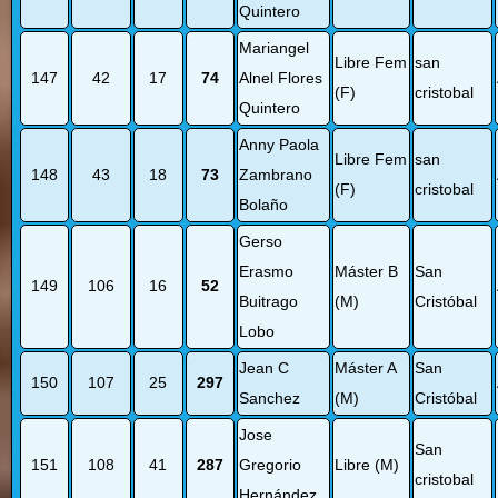
Quintero
Mariangel
Libre Fem
san
147
42
17
74
Alnel Flores
(F)
cristobal
Quintero
Anny Paola
Libre Fem
san
148
43
18
73
Zambrano
(F)
cristobal
Bolaño
Gerso
Erasmo
Máster B
San
149
106
16
52
Buitrago
(M)
Cristóbal
Lobo
Jean C
Máster A
San
150
107
25
297
Sanchez
(M)
Cristóbal
Jose
San
151
108
41
287
Gregorio
Libre (M)
cristobal
Hernández