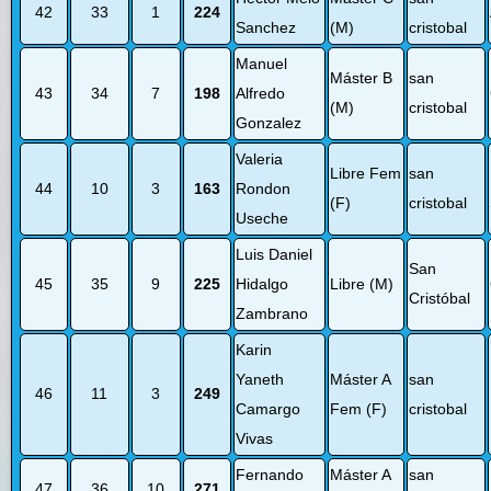
42
33
1
224
Sanchez
(M)
cristobal
Manuel
Máster B
san
43
34
7
198
Alfredo
(M)
cristobal
Gonzalez
Valeria
Libre Fem
san
44
10
3
163
Rondon
(F)
cristobal
Useche
Luis Daniel
San
45
35
9
225
Hidalgo
Libre (M)
Cristóbal
Zambrano
Karin
Yaneth
Máster A
san
46
11
3
249
Camargo
Fem (F)
cristobal
Vivas
Fernando
Máster A
san
47
36
10
271