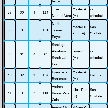
Roza
José
Máster A
san
37
30
8
164
Manuel Vera
(M)
cristobal
Maria
Máster B
San
38
8
1
101
Jaimes
Fem (F)
Cristobal
Reyes
Santiago
Abraham
Juvenil
san
39
31
6
75
Sandoval
(M)
cristobal
Leal
Francisco
Máster A
40
32
9
187
Palmira
Barrientos
(M)
Andrea
Libre Fem
San
41
9
2
118
Karina Vera
(F)
Cristóbal
Cala
Hector Melo
Máster C
san