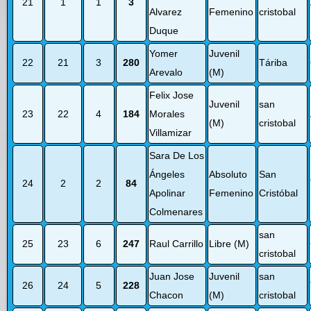
21
1
1
3
Alvarez
Femenino
cristobal
Duque
Yomer
Juvenil
22
21
3
280
Táriba
Arevalo
(M)
Felix Jose
Juvenil
san
23
22
4
184
Morales
(M)
cristobal
Villamizar
Sara De Los
Ángeles
Absoluto
San
24
2
2
84
Apolinar
Femenino
Cristóbal
Colmenares
san
25
23
6
247
Raul Carrillo
Libre (M)
cristobal
Juan Jose
Juvenil
san
26
24
5
228
Chacon
(M)
cristobal