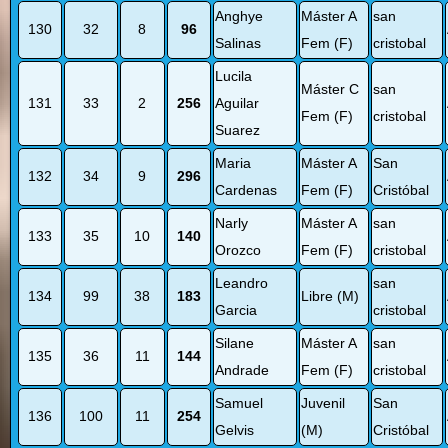
Anghye
Máster A
san
130
32
8
96
Salinas
Fem (F)
cristobal
Lucila
Máster C
san
131
33
2
256
Aguilar
Fem (F)
cristobal
Suarez
Maria
Máster A
San
132
34
9
296
Cardenas
Fem (F)
Cristóbal
Narly
Máster A
san
133
35
10
140
Orozco
Fem (F)
cristobal
Leandro
san
134
99
38
183
Libre (M)
Garcia
cristobal
Silane
Máster A
san
135
36
11
144
Andrade
Fem (F)
cristobal
Samuel
Juvenil
San
136
100
11
254
Gelvis
(M)
Cristóbal