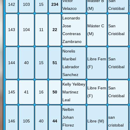
Victor
Máster B
San
142
103
15
234
Velazco
(M)
Cristóbal
Leonardo
Jose
Máster C
San
143
104
11
22
Contreras
(M)
Cristóbal
Zambrano
Norelis
Maribel
Libre Fem
San
144
40
15
51
Labrador
(F)
Cristóbal
Sanchez
Kelly Yelibey
Libre Fem
San
145
41
16
50
Martinez
(F)
Cristóbal
Leal
Nelbin
Johan
san
146
105
40
44
Libre (M)
Florez
cristobal