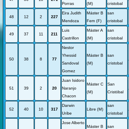
Porras
(M)
cristobal
Eira Judith
Máster B
san
48
12
2
227
Mendoza
Fem (F)
cristobal
Luis
Máster A
san
49
37
11
211
Castrillon
(M)
cristobal
Nestor
Yhessid
Máster B
san
50
38
8
77
Sandoval
(M)
cristobal
Gomez
Juan Isidoro
Máster C
San
51
39
2
20
Naranjo
(M)
Cristóbal
Chacon
Darwin
san
52
40
10
317
Libre (M)
Uribe
cristobal
Jose Alberto
Máster B
san