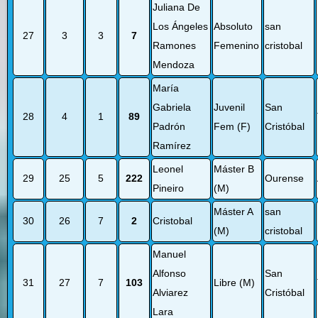
Juliana De
Los Ángeles
Absoluto
san
27
3
3
7
Ramones
Femenino
cristobal
Mendoza
María
Gabriela
Juvenil
San
28
4
1
89
Padrón
Fem (F)
Cristóbal
Ramírez
Leonel
Máster B
29
25
5
222
Ourense
Pineiro
(M)
Máster A
san
30
26
7
2
Cristobal
(M)
cristobal
Manuel
Alfonso
San
31
27
7
103
Libre (M)
Alviarez
Cristóbal
Lara