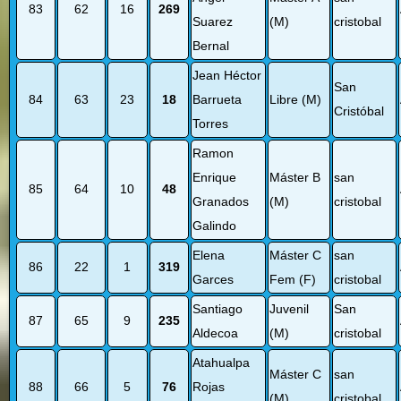
83
62
16
269
Suarez
(M)
cristobal
Bernal
Jean Héctor
San
84
63
23
18
Barrueta
Libre (M)
Cristóbal
Torres
Ramon
Enrique
Máster B
san
85
64
10
48
Granados
(M)
cristobal
Galindo
Elena
Máster C
san
86
22
1
319
Garces
Fem (F)
cristobal
Santiago
Juvenil
San
87
65
9
235
Aldecoa
(M)
cristobal
Atahualpa
Máster C
san
88
66
5
76
Rojas
(M)
cristobal