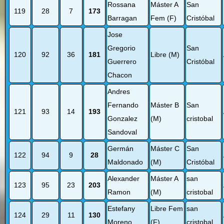
Rossana
Máster A
San
119
28
7
173
Barragan
Fem (F)
Cristóbal
Jose
Gregorio
San
120
92
36
181
Libre (M)
Guerrero
Cristóbal
Chacon
Andres
Fernando
Máster B
San
121
93
14
193
Gonzalez
(M)
cristobal
Sandoval
Germán
Máster C
San
122
94
9
28
Maldonado
(M)
Cristóbal
Alexander
Máster A
san
123
95
23
203
Ramon
(M)
cristobal
Estefany
Libre Fem
san
124
29
11
130
Moreno
(F)
cristobal