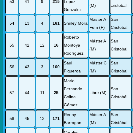
53
41
9
215
Lopez
(M)
cristobal
Gonzalez
Máster A
San
54
13
4
161
Shirley Mora
Fem (F)
Cristobal
Roberto
Máster A
San
55
42
12
16
Montoya
(M)
Cristobal
Rodríguez
Saul
Máster C
San
56
43
3
160
Figueroa
(M)
Cristobal
Mario
Fernando
San
57
44
11
25
Libre (M)
Colina
Cristobál
Gómez
Renny
Máster A
San
58
45
13
171
Barragan
(M)
Cristóbal
Carolina