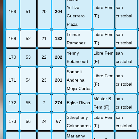
Yelitza
Libre Fem
san
168
51
20
204
Guerrero
(F)
cristobal
Plaza
Leimar
Libre Fem
san
169
52
21
132
Ramonez
(F)
cristobal
Yenny
Libre Fem
san
170
53
22
202
Betancourt
(F)
cristobal
Sonnelli
Libre Fem
san
171
54
23
201
Andreina
(F)
cristobal
Mejia Cortes
Máster B
san
172
55
7
274
Eglee Rivas
Fem (F)
cristobal
Sthephany
Libre Fem
san
173
56
24
67
Colmenares
(F)
cristobal
Marianny