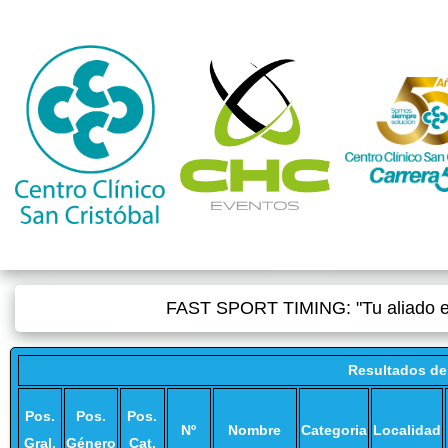
FAST SPORT TIMING: "Tu aliado en
Resultados de 
Pos.
Pos.
Pos.
Nº
Nombre
Categoria
Localidad
Gral.
Género
Cat.