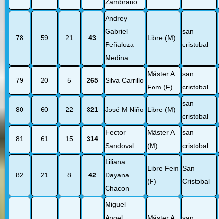
Zambrano
Andrey
Gabriel
san
78
59
21
43
Libre (M)
Peñaloza
cristobal
Medina
Máster A
san
79
20
5
265
Silva Carrillo
Fem (F)
cristobal
san
80
60
22
321
José M Niño
Libre (M)
cristobal
Hector
Máster A
san
81
61
15
314
Sandoval
(M)
cristobal
Liliana
Libre Fem
San
82
21
8
42
Dayana
(F)
Cristobal
Chacon
Miguel
Angel
Máster A
san