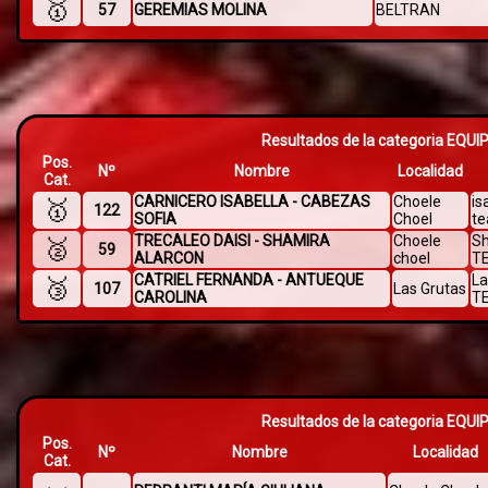
🥇
57
GEREMIAS MOLINA
BELTRAN
Resultados de la categoria EQU
Pos.
Nº
Nombre
Localidad
Cat.
CARNICERO ISABELLA - CABEZAS
Choele
is
🥇
122
SOFIA
Choel
t
TRECALEO DAISI - SHAMIRA
Choele
Sh
🥈
59
ALARCON
choel
T
CATRIEL FERNANDA - ANTUEQUE
La
🥉
107
Las Grutas
CAROLINA
T
Resultados de la categoria EQU
Pos.
Nº
Nombre
Localidad
Cat.