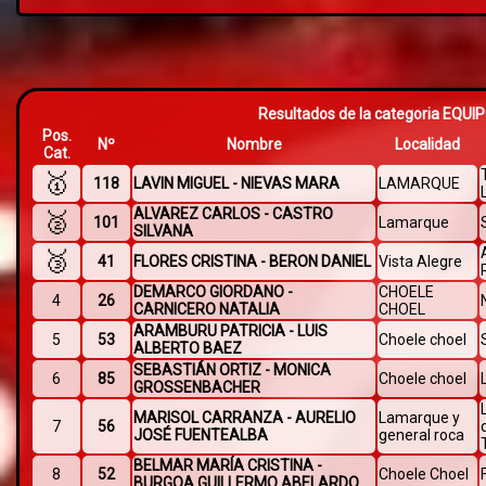
Resultados de la categoria EQU
Pos.
Nº
Nombre
Localidad
Cat.
🥇
118
LAVIN MIGUEL - NIEVAS MARA
LAMARQUE
ALVAREZ CARLOS - CASTRO
🥈
101
Lamarque
SILVANA
🥉
41
FLORES CRISTINA - BERON DANIEL
Vista Alegre
DEMARCO GIORDANO -
CHOELE
4
26
CARNICERO NATALIA
CHOEL
ARAMBURU PATRICIA - LUIS
5
53
Choele choel
ALBERTO BAEZ
SEBASTIÁN ORTIZ - MONICA
6
85
Choele choel
GROSSENBACHER
MARISOL CARRANZA - AURELIO
Lamarque y
7
56
JOSÉ FUENTEALBA
general roca
BELMAR MARÍA CRISTINA -
8
52
Choele Choel
BURGOA GUILLERMO ABELARDO