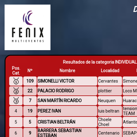
Resultados de la categoria INDIVIDU
Pos.
Nº
Nombre
Localidad
Cat.
🥇
109
SIMONELLI VICTOR
Cervantes
Simone
🥈
22
PALACIO RODRIGO
plottier
Loco M
🥉
7
SAN MARTÍN RICARDO
Neuquen
Huarac
tensio
4
19
PEREZ IVAN
luis beltran
TEAM
Choele
5
5
CRISTIAN BELTRÁN
Atlanti
Choel
BARRERA SEBASTIAN
6
9
Centenario
SEBAP
ESTEBAN