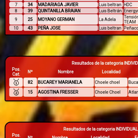
7
34
MADARIAGA JAVIER
Luis beltran
HDC
8
39
QUINTANILLA BRAIAN
Luis Beltrán
Energy
Tensió
9
25
MOYANO GERMAN
La Adela
TEAM
10
43
PEÑA JOSE
Luis beltran
Peñaco
Resultados de la categoria INDI
Pos.
Nº
Nombre
Localidad
Cat.
🥇
82
BUCAREY MARIANELA
Choele choel
Buc
🥈
15
AGOSTINA FRESSER
Choele Choel
Atla
Resultados de la categoria INDIVIDU
Pos.
Nº
Nombre
Localidad
E