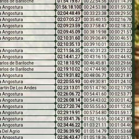
rlos de Bariloche
01:54:19.67
00:22:54.56
00:01:14.39
La Angostura
01:56:18.100
00:24:53.88
00:01:59.32
La Angostura
02:04:48.49
00:33:23.38
00:08:29.50
La Angostura
02:07:05.27
00:35:40.15
00:02:16.78
La Angostura
02:09:23.59
00:37:58.47
00:02:18.32
La Angostura
02:09:45.09
00:38:19.98
00:00:21.51
La Angostura
02:10:31.60
00:39:06.49
00:00:46.51
l
02:10:35.13
00:39:10.01
00:00:03.53
La Angostura
02:11:56.35
00:40:31.23
00:01:21.22
La Angostura
02:14:41.27
00:43:16.15
00:02:44.92
rlos de Bariloche
02:18:10.92
00:46:45.81
00:03:29.66
rlos de Bariloche
02:19:10.02
00:47:44.90
00:00:59.10
La Angostura
02:19:31.82
00:48:06.71
00:00:21.81
La Angostura
02:20:55.93
00:49:30.81
00:01:24.10
artín De Los Andes
02:23:13.01
00:51:47.90
00:02:17.09
La Angostura
02:26:06.72
00:54:41.60
00:02:53.71
La Angostura
02:26:08.14
00:54:43.02
00:00:01.42
La Angostura
02:27:20.74
00:55:55.63
00:01:12.60
La Angostura
02:29:19.91
00:57:54.80
00:01:59.17
La Angostura
02:33:41.76
01:02:16.65
00:04:21.85
La Angostura
02:34:46.22
01:03:21.11
00:01:04.46
 Del Agrio
02:36:39.90
01:05:14.79
00:01:53.68
La Angostura
02:36:43.47
01:05:18.36
00:00:03.57