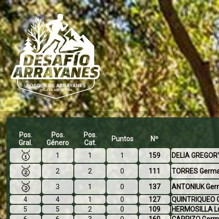
Pos.
Pos.
Pos.
Puntos
Nº
Gral.
Género
Cat.
🥇
1
1
1
159
DELIA GREGOR
🥈
2
2
0
111
TORRES Germ
🥉
3
1
0
137
ANTONIUK Ge
4
4
1
0
127
QUINTRIQUEO G
5
5
2
0
109
HERMOSILLA Lu