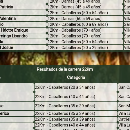
da
12Km - Damas (45 a 49 años)
Vil
atricia
12Km - Damas (45 a 49 años)
Sa
12Km - Caballeros (50 a 54 años)
Vil
alentina
12Km - Damas (60 a 69 años)
Vil
io
12Km - Caballeros (60 a 69 años)
Sa
Héctor Enrique
12Km - Caballeros (70+ años)
Vil
ingo Lisandro
12Km - Caballeros (70+ años)
San
lo
12Km - Caballeros (50 a 54 años)
Vil
l Josue
12Km - Caballeros (20 a 29 años)
Vil
Resultados de la carrera 22Km
e
Categoria
22Km - Caballeros (20 a 34 años)
San Ca
22Km - Caballeros (40 a 44 años)
San Ca
ue
22Km - Caballeros (35 a 39 años)
San M
erico
22Km - Caballeros (35 a 39 años)
Villa 
22Km - Caballeros (35 a 39 años)
Catrie
22Km - Caballeros (40 a 44 años)
Villa 