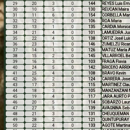
29
20
3
0
144
REYES Luis Em
30
10
5
0
130
REUCAN Maira
31
11
6
0
154
CORBELLA Marí
32
12
2
0
106
ROA Maria
33
13
1
0
135
CARDIA Monica
34
21
4
0
101
LAMUEDRA Jua
35
22
4
0
138
ORTIZ José Lui
36
23
1
0
146
ZUMELZU Ricar
37
14
1
0
126
MATUZ María A
38
15
2
0
145
VILLARROEL Be
39
16
3
0
103
FRAGA Flavia
40
24
5
0
142
BRICEñO ARRIX
41
25
4
0
108
BRAVO Kevin
42
26
2
0
124
CARRERA Jos
43
17
3
0
115
MARTINEZ Clau
44
18
3
0
105
MANZANZANI M
45
19
4
0
117
JARA AURTO P
46
20
5
0
114
SOBARZO Lau
47
27
5
0
139
AVAGNINA Seb
48
21
3
0
131
CHEUQUEMAN 
49
28
2
0
121
QUINTUPURAY G
50
22
4
0
133
AGOTE Martin