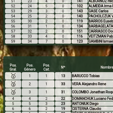
51
23
4
0
141
ALBORNOZ Hil
52
24
5
0
102
ALMEIDA Irma P
53
29
3
0
143
GASE Carlos
54
25
2
0
140
PACHOLCZUK V
55
30
2
0
119
BARROS Euseb
56
31
1
0
134
BARBAGELATA 
57
32
2
0
151
CARRASCO Dom
58
33
4
0
116
VEITZMAN Pab
59
34
7
0
123
GAMBINI Ismae
Pos.
Pos.
Pos.
Nº
Nombr
Gral.
Género
Cat.
🥇
1
1
13
BARUCCO Tobias
🥈
2
1
33
VERA Alejandro Rene
🥉
3
1
31
COLOMBO Jonathan Roq
4
4
2
22
DOMANCHUK Luciano Fed
5
5
3
23
ANTONIUK Diego
6
6
2
19
CISTERNA Claudio