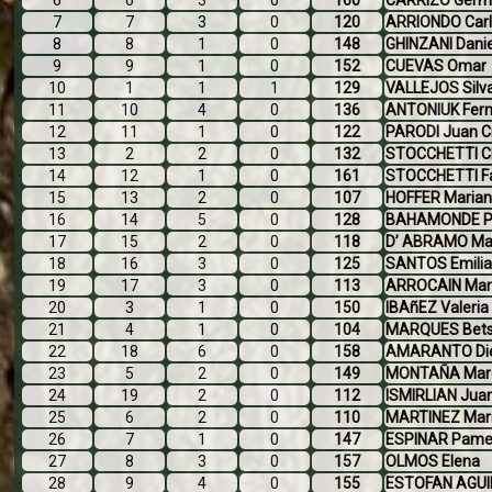
6
6
3
0
160
CARRIZO Ger
7
7
3
0
120
ARRIONDO Carl
8
8
1
0
148
GHINZANI Danie
9
9
1
0
152
CUEVAS Omar
10
1
1
1
129
VALLEJOS Silv
11
10
4
0
136
ANTONIUK Fer
12
11
1
0
122
PARODI Juan C
13
2
2
0
132
STOCCHETTI C
14
12
1
0
161
STOCCHETTI Fa
15
13
2
0
107
HOFFER Maria
16
14
5
0
128
BAHAMONDE Pa
17
15
2
0
118
D’ ABRAMO Ma
18
16
3
0
125
SANTOS Emili
19
17
3
0
113
ARROCAIN Mar
20
3
1
0
150
IBAñEZ Valeria
21
4
1
0
104
MARQUES Betsa
22
18
6
0
158
AMARANTO Die
23
5
2
0
149
MONTAÑA Mar
24
19
2
0
112
ISMIRLIAN Jua
25
6
2
0
110
MARTINEZ Marí
26
7
1
0
147
ESPINAR Pame
27
8
3
0
157
OLMOS Elena
28
9
4
0
155
ESTOFAN AGUI