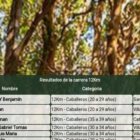
Resultados de la carrera 12Km
Nombre
Categoria
Y Benjamín
12Km - Caballeros (20 a 29 años)
Sa
an
12Km - Caballeros (20 a 29 años)
Vil
rman
12Km - Caballeros (35 a 39 años)
Cat
abriel Tomas
12Km - Caballeros (30 a 34 años)
Vil
is Maria
12Km - Caballeros (30 a 34 años)
Vil