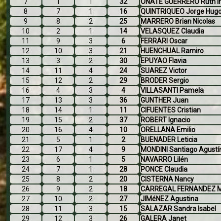
7
1
1
32
OÑATE GUERRERO Ruth I
8
7
1
16
QUINTRIQUEO Jorge Hug
9
8
2
25
MARRERO Brian Nicolas
10
2
1
14
VELASQUEZ Claudia
11
9
3
6
FERRARI Oscar
12
10
3
21
HUENCHUAL Ramiro
13
3
2
30
EPUYAO Flavia
14
11
4
24
SUAREZ Victor
15
12
2
29
BRODER Sergio
16
4
3
4
VILLASANTI Pamela
17
13
3
36
GUNTHER Juan
18
14
1
11
CIFUENTES Cristian
19
15
2
37
ROBERT Ignacio
20
16
4
10
ORELLANA Emilio
21
5
1
2
BUENADER Leticia
22
17
4
9
MONDINI Santiago Agustí
23
6
1
5
NAVARRO Lilén
24
7
1
28
PONCE Claudia
25
8
2
20
CISTERNA Nancy
26
9
2
18
CARREGAL FERNANDEZ M
27
10
2
27
JIMéNEZ Agustina
28
11
3
15
SALAZAR Sandra Isabel
29
12
3
26
GALERA Janet