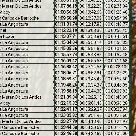
n Martín De Los Andes
01:05:01.15
00:15:47.26
00:00:58.93
n Martín De Los Andes
01:07:36.19
00:18:22.29
00:02:35.04
vilcoy
01:08:56.58
00:19:42.69
00:01:20.40
 Carlos de Bariloche
01:09:50.98
00:20:37.08
00:00:54.39
la La Angostura
01:11:31.74
00:22:17.85
00:01:40.77
riel
01:12:22.19
00:23:08.30
00:00:50.45
a Huapi
01:13:07.71
00:23:53.81
00:00:45.51
la La Angostura
01:15:04.04
00:25:50.14
00:01:56.33
la La Angostura
01:15:05.56
00:25:51.67
00:00:01.52
la La Angostura
01:15:57.74
00:26:43.85
00:00:52.18
la La Angostura
01:16:09.42
00:26:55.53
00:00:11.68
la La Angostura
01:16:38.42
00:27:24.53
00:00:28.100
la La Angostura
01:18:06.71
00:28:52.81
00:01:28.29
la La Angostura
01:18:59.31
00:29:45.42
00:00:52.60
la La Angostura
01:19:48.26
00:30:34.37
00:00:48.95
la La Angostura
01:19:58.19
00:30:44.30
00:00:09.93
n Martín De Los Andes
01:21:39.04
00:32:25.15
00:01:40.85
vilcoy
01:22:15.32
00:33:01.43
00:00:36.28
la La Angostura
01:22:43.17
00:33:29.27
00:00:27.84
la La Angostura
01:23:05.82
00:33:51.93
00:00:22.66
n Martín De Los Andes
01:23:27.79
00:34:13.90
00:00:21.97
 Carlos de Bariloche
01:23:44.58
00:34:30.69
00:00:16.79
 Carlos de Bariloche
01:23:46.58
00:34:32.69
00:00:02.00