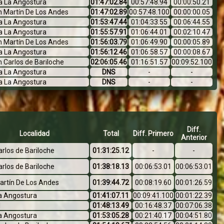
la La Angostura
01:47:02.84
00:57:48.94
00:00:50.21
n Martín De Los Andes
01:47:02.89
00:57:48.100
00:00:00.05
la La Angostura
01:53:47.44
01:04:33.55
00:06:44.55
la La Angostura
01:55:57.91
01:06:44.01
00:02:10.47
n Martín De Los Andes
01:56:03.79
01:06:49.90
00:00:05.89
la La Angostura
01:56:12.46
01:06:58.57
00:00:08.67
 Carlos de Bariloche
02:06:05.46
01:16:51.57
00:09:52.100
la La Angostura
DNS
-
-
la La Angostura
DNS
-
-
Diff.
Localidad
Total
Diff. Primero
Anterior
rlos de Bariloche
01:31:25.12
-
-
rlos de Bariloche
01:38:18.13
00:06:53.01
00:06:53.01
artín De Los Andes
01:39:44.72
00:08:19.60
00:01:26.59
La Angostura
01:41:07.11
00:09:41.100
00:01:22.39
l
01:48:13.49
00:16:48.37
00:07:06.38
La Angostura
01:53:05.28
00:21:40.17
00:04:51.80