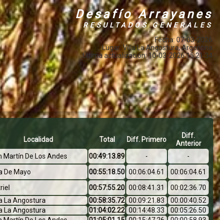
Desafío Arrayanes
RESULTADOS GENERALES
Fecha: 07-03-2026
Lugar: Villa La Angostura, Argentina
Última actualización: 10-03-2026 15:21:34
Diff.
Localidad
Total
Diff. Primero
Anterior
n Martín De Los Andes
00:49:13.89
-
-
la De Mayo
00:55:18.50
00:06:04.61
00:06:04.61
riel
00:57:55.20
00:08:41.31
00:02:36.70
la La Angostura
00:58:35.72
00:09:21.83
00:00:40.52
la La Angostura
01:04:02.22
00:14:48.33
00:05:26.50