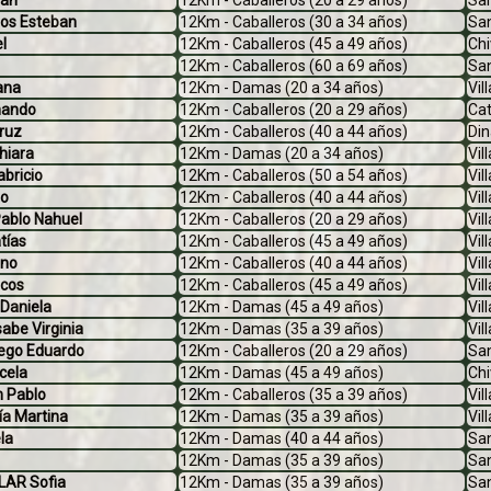
mán
12Km - Caballeros (20 a 29 años)
Sa
os Esteban
12Km - Caballeros (30 a 34 años)
Sa
l
12Km - Caballeros (45 a 49 años)
Chi
12Km - Caballeros (60 a 69 años)
San
ana
12Km - Damas (20 a 34 años)
Vil
nando
12Km - Caballeros (20 a 29 años)
Cat
ruz
12Km - Caballeros (40 a 44 años)
Din
hiara
12Km - Damas (20 a 34 años)
Vil
bricio
12Km - Caballeros (50 a 54 años)
Vil
no
12Km - Caballeros (40 a 44 años)
Vil
blo Nahuel
12Km - Caballeros (20 a 29 años)
Vil
tías
12Km - Caballeros (45 a 49 años)
Vil
ano
12Km - Caballeros (40 a 44 años)
Vil
cos
12Km - Caballeros (45 a 49 años)
Vil
 Daniela
12Km - Damas (45 a 49 años)
Vil
be Virginia
12Km - Damas (35 a 39 años)
Vil
go Eduardo
12Km - Caballeros (20 a 29 años)
Sa
cela
12Km - Damas (45 a 49 años)
Chi
n Pablo
12Km - Caballeros (35 a 39 años)
Vil
a Martina
12Km - Damas (35 a 39 años)
Vil
la
12Km - Damas (40 a 44 años)
Sa
12Km - Damas (35 a 39 años)
San
LAR Sofia
12Km - Damas (35 a 39 años)
San