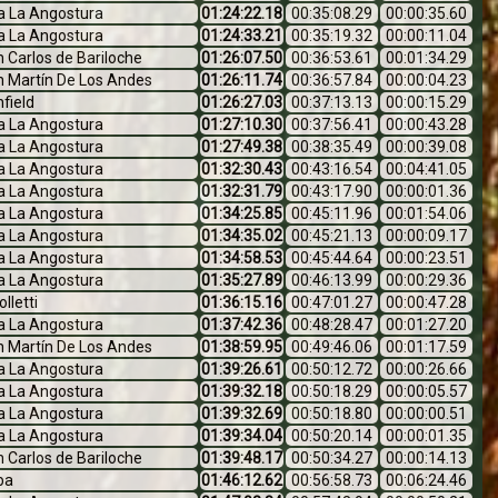
la La Angostura
01:24:22.18
00:35:08.29
00:00:35.60
la La Angostura
01:24:33.21
00:35:19.32
00:00:11.04
 Carlos de Bariloche
01:26:07.50
00:36:53.61
00:01:34.29
n Martín De Los Andes
01:26:11.74
00:36:57.84
00:00:04.23
field
01:26:27.03
00:37:13.13
00:00:15.29
la La Angostura
01:27:10.30
00:37:56.41
00:00:43.28
la La Angostura
01:27:49.38
00:38:35.49
00:00:39.08
la La Angostura
01:32:30.43
00:43:16.54
00:04:41.05
la La Angostura
01:32:31.79
00:43:17.90
00:00:01.36
la La Angostura
01:34:25.85
00:45:11.96
00:01:54.06
la La Angostura
01:34:35.02
00:45:21.13
00:00:09.17
la La Angostura
01:34:58.53
00:45:44.64
00:00:23.51
la La Angostura
01:35:27.89
00:46:13.99
00:00:29.36
olletti
01:36:15.16
00:47:01.27
00:00:47.28
la La Angostura
01:37:42.36
00:48:28.47
00:01:27.20
n Martín De Los Andes
01:38:59.95
00:49:46.06
00:01:17.59
la La Angostura
01:39:26.61
00:50:12.72
00:00:26.66
la La Angostura
01:39:32.18
00:50:18.29
00:00:05.57
la La Angostura
01:39:32.69
00:50:18.80
00:00:00.51
la La Angostura
01:39:34.04
00:50:20.14
00:00:01.35
 Carlos de Bariloche
01:39:48.17
00:50:34.27
00:00:14.13
ba
01:46:12.62
00:56:58.73
00:06:24.46