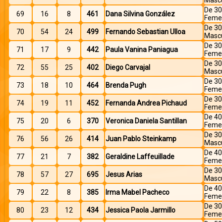
Mascu
De 30
69
16
8
461
Dana Silvina González
Feme
De 30
70
54
24
499
Fernando Sebastian Ulloa
Mascu
De 30
71
17
9
442
Paula Vanina Paniagua
Feme
De 30
72
55
25
402
Diego Carvajal
Mascu
De 30
73
18
10
464
Brenda Pugh
Feme
De 30
74
19
11
452
Fernanda Andrea Pichaud
Feme
De 40
75
20
6
370
Veronica Daniela Santillan
Feme
De 30
76
56
26
414
Juan Pablo Steinkamp
Mascu
De 40
77
21
7
382
Geraldine Laffeuillade
Feme
De 30
78
57
27
695
Jesus Arias
Mascu
De 40
79
22
8
385
Irma Mabel Pacheco
Feme
De 30
80
23
12
434
Jessica Paola Jarmillo
Feme