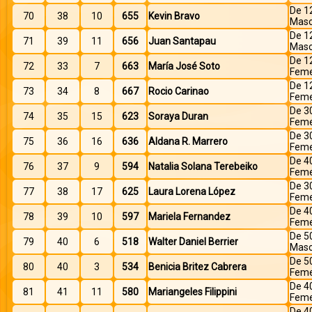
De 1
70
38
10
655
Kevin Bravo
Masc
De 1
71
39
11
656
Juan Santapau
Masc
De 1
72
33
7
663
María José Soto
Feme
De 1
73
34
8
667
Rocio Carinao
Feme
De 3
74
35
15
623
Soraya Duran
Feme
De 3
75
36
16
636
Aldana R. Marrero
Feme
De 4
76
37
9
594
Natalia Solana Terebeiko
Feme
De 3
77
38
17
625
Laura Lorena López
Feme
De 4
78
39
10
597
Mariela Fernandez
Feme
De 5
79
40
6
518
Walter Daniel Berrier
Masc
De 5
80
40
3
534
Benicia Britez Cabrera
Feme
De 4
81
41
11
580
Mariangeles Filippini
Feme
De 4