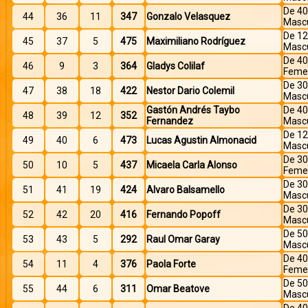
De 40
44
36
11
347
Gonzalo Velasquez
Mascu
De 12
45
37
5
475
Maximiliano Rodríguez
Mascu
De 40
46
9
3
364
Gladys Colilaf
Feme
De 30
47
38
18
422
Nestor Dario Colemil
Mascu
Gastón Andrés Taybo
De 40
48
39
12
352
Fernandez
Mascu
De 12
49
40
6
473
Lucas Agustin Almonacid
Mascu
De 30
50
10
5
437
Micaela Carla Alonso
Feme
De 30
51
41
19
424
Alvaro Balsamello
Mascu
De 30
52
42
20
416
Fernando Popoff
Mascu
De 50
53
43
5
292
Raul Omar Garay
Mascu
De 40
54
11
4
376
Paola Forte
Feme
De 50
55
44
6
311
Omar Beatove
Mascu