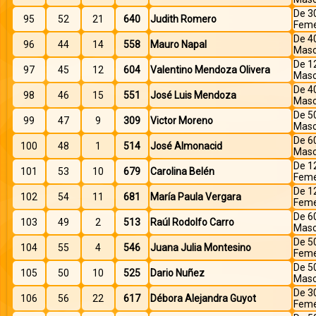
De 3
95
52
21
640
Judith Romero
Feme
De 4
96
44
14
558
Mauro Napal
Masc
De 1
97
45
12
604
Valentino Mendoza Olivera
Masc
De 4
98
46
15
551
José Luis Mendoza
Masc
De 5
99
47
9
309
Victor Moreno
Masc
De 6
100
48
1
514
José Almonacid
Masc
De 1
101
53
10
679
Carolina Belén
Feme
De 1
102
54
11
681
María Paula Vergara
Feme
De 6
103
49
2
513
Raúl Rodolfo Carro
Masc
De 5
104
55
4
546
Juana Julia Montesino
Feme
De 5
105
50
10
525
Dario Nuñez
Masc
De 3
106
56
22
617
Débora Alejandra Guyot
Feme