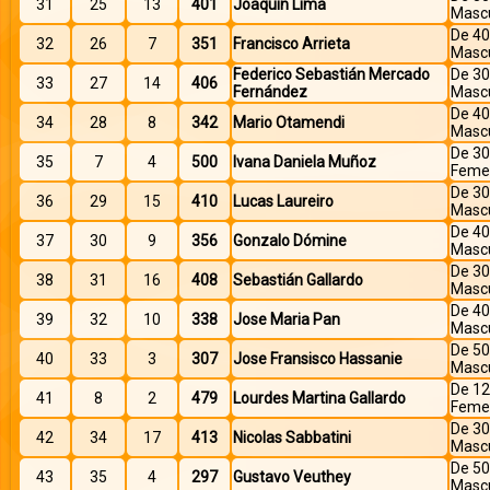
31
25
13
401
Joaquin Lima
Mascu
De 40
32
26
7
351
Francisco Arrieta
Mascu
Federico Sebastián Mercado
De 30
33
27
14
406
Fernández
Mascu
De 40
34
28
8
342
Mario Otamendi
Mascu
De 30
35
7
4
500
Ivana Daniela Muñoz
Feme
De 30
36
29
15
410
Lucas Laureiro
Mascu
De 40
37
30
9
356
Gonzalo Dómine
Mascu
De 30
38
31
16
408
Sebastián Gallardo
Mascu
De 40
39
32
10
338
Jose Maria Pan
Mascu
De 50
40
33
3
307
Jose Fransisco Hassanie
Mascu
De 12
41
8
2
479
Lourdes Martina Gallardo
Feme
De 30
42
34
17
413
Nicolas Sabbatini
Mascu
De 50
43
35
4
297
Gustavo Veuthey
Mascu