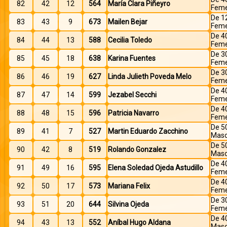
82
42
12
564
María Clara Piñeyro
Feme
De 1
83
43
9
673
Mailen Bejar
Feme
De 4
84
44
13
588
Cecilia Toledo
Feme
De 3
85
45
18
638
Karina Fuentes
Feme
De 3
86
46
19
627
Linda Julieth Poveda Melo
Feme
De 4
87
47
14
599
Jezabel Secchi
Feme
De 4
88
48
15
596
Patricia Navarro
Feme
De 5
89
41
7
527
Martin Eduardo Zacchino
Masc
De 5
90
42
8
519
Rolando Gonzalez
Masc
De 4
91
49
16
595
Elena Soledad Ojeda Astudillo
Feme
De 4
92
50
17
573
Mariana Felix
Feme
De 3
93
51
20
644
Silvina Ojeda
Feme
De 4
94
43
13
552
Aníbal Hugo Aldana
Masc