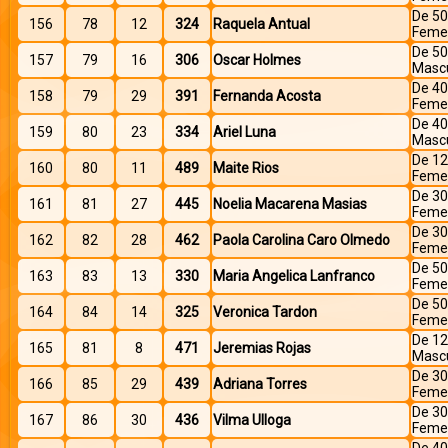
De 50
156
78
12
324
Raquela Antual
Feme
De 50
157
79
16
306
Oscar Holmes
Mascu
De 40
158
79
29
391
Fernanda Acosta
Feme
De 40
159
80
23
334
Ariel Luna
Mascu
De 12
160
80
11
489
Maite Rios
Feme
De 30
161
81
27
445
Noelia Macarena Masias
Feme
De 30
162
82
28
462
Paola Carolina Caro Olmedo
Feme
De 50
163
83
13
330
Maria Angelica Lanfranco
Feme
De 50
164
84
14
325
Veronica Tardon
Feme
De 12
165
81
8
471
Jeremias Rojas
Mascu
De 30
166
85
29
439
Adriana Torres
Feme
De 30
167
86
30
436
Vilma Ulloga
Feme