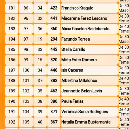
Mascu
De 30
181
86
34
423
Francisco Kraguic
Mascu
De 30
182
96
32
441
Macarena Ferez Lescano
Feme
De 40
183
97
36
360
Alicia Griselda Baldebenito
Feme
De 50
184
87
19
294
Facundo Torrea
Mascu
De 30
185
98
33
443
Stella Carrillo
Feme
De 50
186
99
15
320
Mirta Ester Romero
Feme
De 30
187
100
34
446
Isis Caceres
Feme
De 40
188
101
37
383
Albertina Millalonco
Feme
De 30
189
102
35
463
Jeannette Belen Levin
Feme
De 40
190
103
38
380
Paula Farias
Feme
De 40
191
104
39
371
Verónica Sonia Rodrigues
Feme
De 40
192
105
40
367
Natalia Emma Bustamante
Feme