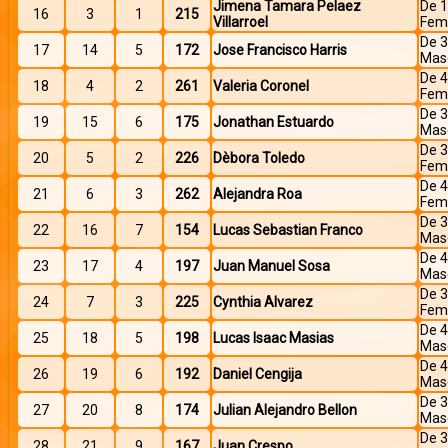
Jimena Tamara Pelaez
De 1
16
3
1
215
Villarroel
Fem
De 3
17
14
5
172
Jose Francisco Harris
Mas
De 4
18
4
2
261
Valeria Coronel
Fem
De 3
19
15
6
175
Jonathan Estuardo
Mas
De 3
20
5
2
226
Dèbora Toledo
Fem
De 4
21
6
3
262
Alejandra Roa
Fem
De 3
22
16
7
154
Lucas Sebastian Franco
Mas
De 4
23
17
4
197
Juan Manuel Sosa
Mas
De 3
24
7
3
225
Cynthia Alvarez
Fem
De 4
25
18
5
198
Lucas Isaac Masias
Mas
De 4
26
19
6
192
Daniel Cengija
Mas
De 3
27
20
8
174
Julian Alejandro Bellon
Mas
De 3
28
21
9
167
Juan Crespo