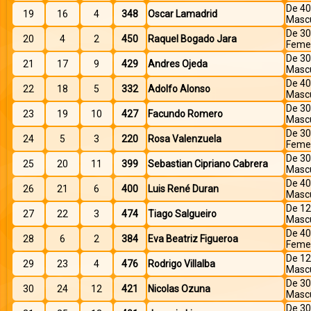
De 40
19
16
4
348
Oscar Lamadrid
Mascu
De 30
20
4
2
450
Raquel Bogado Jara
Feme
De 30
21
17
9
429
Andres Ojeda
Mascu
De 40
22
18
5
332
Adolfo Alonso
Mascu
De 30
23
19
10
427
Facundo Romero
Mascu
De 30
24
5
3
220
Rosa Valenzuela
Feme
De 30
25
20
11
399
Sebastian Cipriano Cabrera
Mascu
De 40
26
21
6
400
Luis René Duran
Mascu
De 12
27
22
3
474
Tiago Salgueiro
Mascu
De 40
28
6
2
384
Eva Beatriz Figueroa
Feme
De 12
29
23
4
476
Rodrigo Villalba
Mascu
De 30
30
24
12
421
Nicolas Ozuna
Mascu
De 30