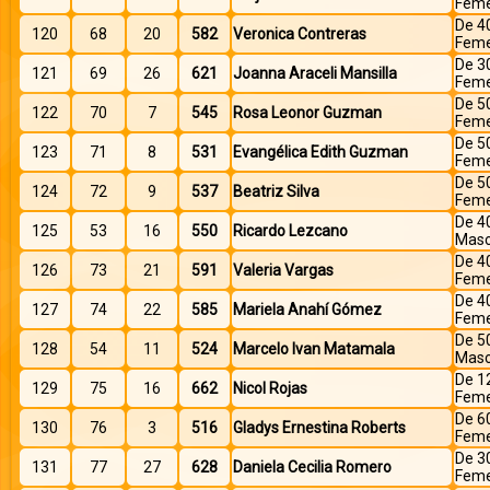
Feme
De 4
120
68
20
582
Veronica Contreras
Feme
De 3
121
69
26
621
Joanna Araceli Mansilla
Feme
De 5
122
70
7
545
Rosa Leonor Guzman
Feme
De 5
123
71
8
531
Evangélica Edith Guzman
Feme
De 5
124
72
9
537
Beatriz Silva
Feme
De 4
125
53
16
550
Ricardo Lezcano
Masc
De 4
126
73
21
591
Valeria Vargas
Feme
De 4
127
74
22
585
Mariela Anahí Gómez
Feme
De 5
128
54
11
524
Marcelo Ivan Matamala
Masc
De 1
129
75
16
662
Nicol Rojas
Feme
De 6
130
76
3
516
Gladys Ernestina Roberts
Feme
De 3
131
77
27
628
Daniela Cecilia Romero
Feme