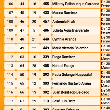
De 30
106
44
18
455
Millaray Pailahueque Giordano
Feme
De 30
107
45
19
433
Marina Ramírez
Feme
De 30
108
46
20
457
Antonela Prafil
Feme
De 12
109
47
5
486
Julieta Agustina Garate
Feme
De 30
110
48
21
448
Cynthia Aranda
Feme
De 30
111
49
22
449
María Victoria Colombo
Feme
De 40
112
63
16
339
Diego Ramirez
Mascu
De 30
113
64
28
405
Nahuel Espejo
Mascu
De 40
114
50
19
392
Paola Solange Huayquilaf
Feme
De 50
115
65
12
303
Fernando Gustavo Arana
Mascu
De 50
116
66
13
302
Juan Bonifacio Delgado
Mascu
De 30
117
67
29
113
José Luis Ortiz
Mascu
De 40