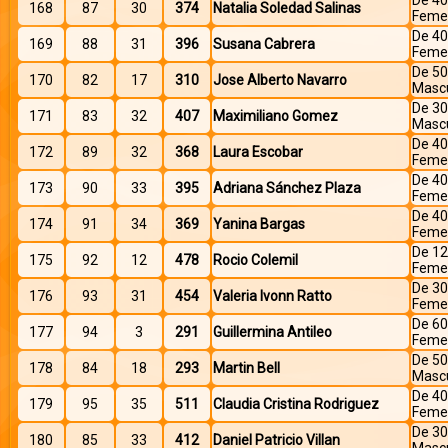
De 40
168
87
30
374
Natalia Soledad Salinas
Feme
De 40
169
88
31
396
Susana Cabrera
Feme
De 50
170
82
17
310
Jose Alberto Navarro
Mascu
De 30
171
83
32
407
Maximiliano Gomez
Mascu
De 40
172
89
32
368
Laura Escobar
Feme
De 40
173
90
33
395
Adriana Sánchez Plaza
Feme
De 40
174
91
34
369
Yanina Bargas
Feme
De 12
175
92
12
478
Rocio Colemil
Feme
De 30
176
93
31
454
Valeria Ivonn Ratto
Feme
De 60
177
94
3
291
Guillermina Antileo
Feme
De 50
178
84
18
293
Martin Bell
Mascu
De 40
179
95
35
511
Claudia Cristina Rodriguez
Feme
De 30
180
85
33
412
Daniel Patricio Villan