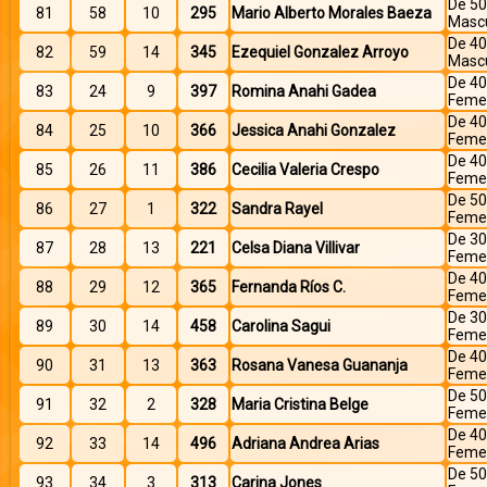
De 50
81
58
10
295
Mario Alberto Morales Baeza
Mascu
De 40
82
59
14
345
Ezequiel Gonzalez Arroyo
Mascu
De 40
83
24
9
397
Romina Anahi Gadea
Feme
De 40
84
25
10
366
Jessica Anahi Gonzalez
Feme
De 40
85
26
11
386
Cecilia Valeria Crespo
Feme
De 50
86
27
1
322
Sandra Rayel
Feme
De 30
87
28
13
221
Celsa Diana Villivar
Feme
De 40
88
29
12
365
Fernanda Ríos C.
Feme
De 30
89
30
14
458
Carolina Sagui
Feme
De 40
90
31
13
363
Rosana Vanesa Guananja
Feme
De 50
91
32
2
328
Maria Cristina Belge
Feme
De 40
92
33
14
496
Adriana Andrea Arias
Feme
De 50
93
34
3
313
Carina Jones