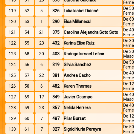
118
51
20
393
Carolina Calónico
Feme
De 50
119
52
5
326
Lidia Isabel Didoné
Feme
De 60
120
53
1
290
Elsa Millanecul
Feme
De 40
121
54
21
375
Carolina Alejandra Soto Soto
Feme
De 30
122
55
23
432
Karina Elisa Ruiz
Feme
De 30
123
68
30
403
Rodrigo Ismael Lefinir
Mascu
De 50
124
56
6
319
Silvia Sanchez
Feme
De 40
125
57
22
381
Andrea Cacho
Feme
De 12
126
58
6
482
Karen Thomas
Feme
De 40
127
69
17
349
Javier Ocampo
Mascu
De 40
128
59
23
357
Nelida Herrera
Feme
De 12
129
60
7
487
Pilar Burset
Feme
De 50
130
61
7
327
Sigrid Nuria Pereyra
Feme