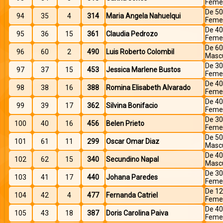
Feme
De 50
94
35
4
314
Maria Angela Nahuelqui
Feme
De 40
95
36
15
361
Claudia Pedrozo
Feme
De 60
96
60
2
490
Luis Roberto Colombil
Mascu
De 30
97
37
15
453
Jessica Marlene Bustos
Feme
De 40
98
38
16
388
Romina Elisabeth Alvarado
Feme
De 40
99
39
17
362
Silvina Bonifacio
Feme
De 30
100
40
16
456
Belen Prieto
Feme
De 50
101
61
11
299
Oscar Omar Diaz
Mascu
De 40
102
62
15
340
Secundino Napal
Mascu
De 30
103
41
17
440
Johana Paredes
Feme
De 12
104
42
4
477
Fernanda Catriel
Feme
De 40
105
43
18
387
Doris Carolina Paiva
Feme