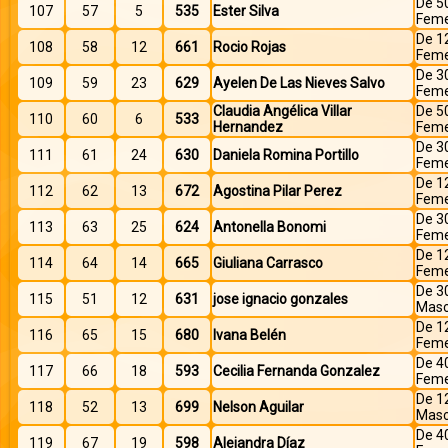
De 5
107
57
5
535
Ester Silva
Feme
De 1
108
58
12
661
Rocio Rojas
Feme
De 3
109
59
23
629
Ayelen De Las Nieves Salvo
Feme
Claudia Angélica Villar
De 5
110
60
6
533
Hernandez
Feme
De 3
111
61
24
630
Daniela Romina Portillo
Feme
De 1
112
62
13
672
Agostina Pilar Perez
Feme
De 3
113
63
25
624
Antonella Bonomi
Feme
De 1
114
64
14
665
Giuliana Carrasco
Feme
De 3
115
51
12
631
jose ignacio gonzales
Masc
De 1
116
65
15
680
Ivana Belén
Feme
De 4
117
66
18
593
Cecilia Fernanda Gonzalez
Feme
De 1
118
52
13
699
Nelson Aguilar
Masc
De 4
119
67
19
598
Alejandra Díaz