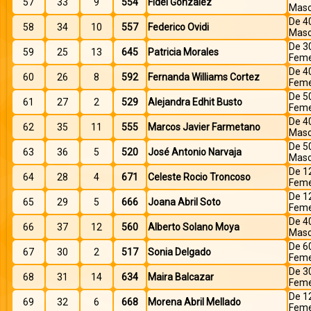
57
33
9
554
Fidel Gonzalez
Masc
De 4
58
34
10
557
Federico Ovidi
Masc
De 3
59
25
13
645
Patricia Morales
Feme
De 4
60
26
8
592
Fernanda Williams Cortez
Feme
De 5
61
27
2
529
Alejandra Edhit Busto
Feme
De 4
62
35
11
555
Marcos Javier Farmetano
Masc
De 5
63
36
5
520
José Antonio Narvaja
Masc
De 1
64
28
4
671
Celeste Rocio Troncoso
Feme
De 1
65
29
5
666
Joana Abril Soto
Feme
De 4
66
37
12
560
Alberto Solano Moya
Masc
De 6
67
30
2
517
Sonia Delgado
Feme
De 3
68
31
14
634
Maira Balcazar
Feme
De 1
69
32
6
668
Morena Abril Mellado
Feme