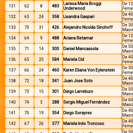
Larissa Maria Broggi
De 12
131
62
8
483
Underwood
Feme
De 40
132
63
24
358
Lisandra Gaspari
Feme
De 30
133
70
31
426
Alejandro Nicolás Sinchoff
Mascu
De 12
134
64
9
488
Ariana Retamar
Feme
De 50
135
71
14
300
Daniel Mancassola
Mascu
De 40
136
65
25
584
Mariela Cid
Feme
De 30
137
66
24
460
Karen Eliana Von Eylenstein
Feme
De 40
138
72
18
341
Juan Jose Soto
Mascu
De 50
139
73
15
301
Diego Larreburo
Mascu
De 60
140
74
3
288
Sergio Miguel Fernández
Mascu
De 40
141
75
19
354
Diego Sorayres
Mascu
De 40
142
67
26
377
Mariela Inés Troncoso
Feme
De 50