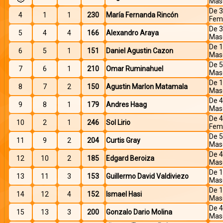
Mas
De 3
4
1
1
230
María Fernanda Rincón
Fem
De 3
5
4
4
166
Alexandro Araya
Mas
De 1
6
5
1
151
Daniel Agustin Cazon
Mas
De 5
7
6
1
210
Omar Ruminahuel
Mas
De 1
8
7
2
150
Agustin Marlon Matamala
Mas
De 4
9
8
1
179
Andres Haag
Mas
De 4
10
2
1
246
Sol Lirio
Fem
De 5
11
9
2
204
Curtis Gray
Mas
De 4
12
10
2
185
Edgard Beroiza
Mas
De 1
13
11
3
153
Guillermo David Valdiviezo
Mas
De 1
14
12
4
152
Ismael Hasi
Mas
De 4
15
13
3
200
Gonzalo Dario Molina
Mas