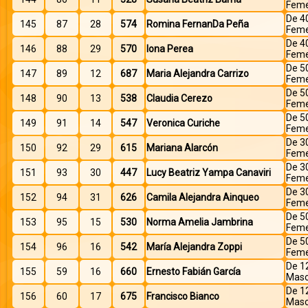
Feme
De 4
145
87
28
574
Romina FernanDa Peña
Feme
De 4
146
88
29
570
Iona Perea
Feme
De 5
147
89
12
687
Maria Alejandra Carrizo
Feme
De 5
148
90
13
538
Claudia Cerezo
Feme
De 5
149
91
14
547
Veronica Curiche
Feme
De 3
150
92
29
615
Mariana Alarcón
Feme
De 3
151
93
30
447
Lucy Beatriz Yampa Canaviri
Feme
De 3
152
94
31
626
Camila Alejandra Ainqueo
Feme
De 5
153
95
15
530
Norma Amelia Jambrina
Feme
De 5
154
96
16
542
María Alejandra Zoppi
Feme
De 1
155
59
16
660
Ernesto Fabián García
Masc
De 1
156
60
17
675
Francisco Bianco
Masc