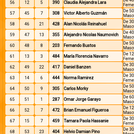
De 40
56
12
5
390
Claudia Alejandra Lara
Feme
De 50
57
45
7
308
Victor Alberto Guzmán
Mascu
De 30
58
46
21
428
Alan Nicolás Reinahuel
Mascu
De 40
59
47
13
355
Alejandro Nicolas Naumovich
Mascu
De 50
60
48
8
203
Fernando Bustos
Mascu
De 12
61
13
3
484
María Florencia Navarro
Feme
De 30
62
49
22
417
Daniel Banzen
Mascu
De 30
63
14
6
444
Norma Ramirez
Feme
De 50
64
50
9
305
Carlos Morky
Mascu
De 60
65
51
1
287
Omar Jorge Garayo
Mascu
De 12
66
52
7
472
Brian Emanuel Figueroa
Mascu
De 30
67
15
7
459
Tamara Paola Hassanie
Feme
De 30
68
53
23
404
Helvio Damian Pino