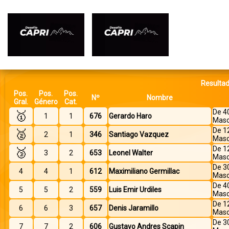
Resultad
Pos.
Pos.
Pos.
Nº
Nombre
Gral.
Género
Cat.
De 4
🥇
1
1
676
Gerardo Haro
Masc
De 1
🥈
2
1
346
Santiago Vazquez
Masc
De 1
🥉
3
2
653
Leonel Walter
Masc
De 3
4
4
1
612
Maximiliano Germillac
Masc
De 4
5
5
2
559
Luis Emir Urdiles
Masc
De 1
6
6
3
657
Denis Jaramillo
Masc
De 3
7
7
2
606
Gustavo Andres Scapin