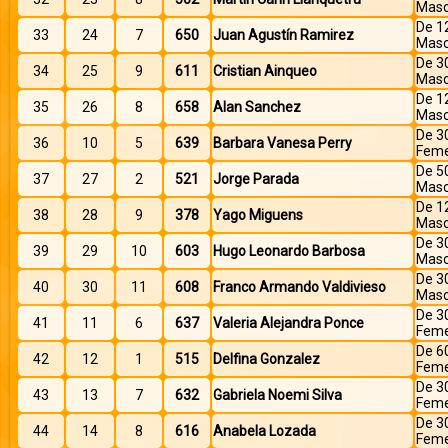
Masc
De 1
33
24
7
650
Juan Agustín Ramirez
Masc
De 3
34
25
9
611
Cristian Ainqueo
Masc
De 1
35
26
8
658
Alan Sanchez
Masc
De 3
36
10
5
639
Barbara Vanesa Perry
Feme
De 5
37
27
2
521
Jorge Parada
Masc
De 1
38
28
9
378
Yago Miguens
Masc
De 3
39
29
10
603
Hugo Leonardo Barbosa
Masc
De 3
40
30
11
608
Franco Armando Valdivieso
Masc
De 3
41
11
6
637
Valeria Alejandra Ponce
Feme
De 6
42
12
1
515
Delfina Gonzalez
Feme
De 3
43
13
7
632
Gabriela Noemi Silva
Feme
De 3
44
14
8
616
Anabela Lozada
Feme