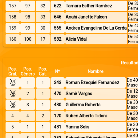
De 3
157
97
32
622
Tamara Esther Ramírez
Feme
De 3
158
98
33
646
Anahi Janette Falcon
Feme
De 4
159
99
30
565
Andrea Evangelina De La Cerda
Feme
De 5
160
100
17
532
Alicia Vidal
Feme
Resultad
Pos.
Pos.
Pos.
Nº
Nombre
Gral.
Género
Cat.
De 40
🥇
1
1
343
Roman Ezequiel Fernandez
Mascu
De 12
🥈
2
1
470
Samir Vargas
Mascu
De 30
🥉
3
1
430
Guillermo Roberts
Mascu
De 30
4
4
2
170
Ruben Alberto Tidoni
Mascu
De 30
5
1
1
431
Yanina Solis
Feme
De 40