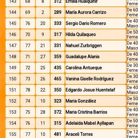
143
68
8
312
Emilia Huaiquiñir
Feme
De 60
144
69
2
289
María Aurora Carrizo
Feme
De 40
145
76
20
333
Sergio Dario Romero
Mascu
De 50
146
70
9
317
Hilda Quilaqueo
Feme
De 40
147
77
21
331
Nahuel Zurbriggen
Mascu
De 40
148
71
27
359
Guadalupe Alanis
Feme
De 30
149
72
25
435
Carolina Antueque
Feme
De 30
150
73
26
465
Vanina Giselle Rodríguez
Feme
De 40
151
78
22
350
Edgardo Josue Huentelaf
Mascu
De 50
152
74
10
323
Maria González
Feme
De 40
153
75
28
372
Maria Cristina Barrios
Feme
De 50
154
76
11
315
Adelaida Mabel Ayllapan
Feme
De 12
155
77
10
481
Araceli Torres
Feme