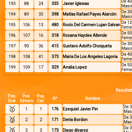
De 40
193
88
24
335
Javier Iglesias
Mascu
De 30
194
89
35
398
Matías Rafael Payes Alarcón
Mascu
De 12
195
106
13
480
Rocío Del Carmen Lujan Galvan
Feme
De 50
196
107
16
318
Roxana Haydee Allende
Feme
De 30
197
90
36
415
Gustavo Adolfo Choiqueta
Mascu
De 40
198
108
41
373
Maria De Los Angeles Lagoria
Feme
De 50
199
109
17
329
Analia Lopez
Feme
Resultad
Pos.
Pos.
Pos.
Nº
Nombre
Gral.
Género
Cat.
De 3
🥇
1
1
176
Ezequiel Javier Pin
Mas
De 3
🥈
2
2
171
Denis Bordon
Mas
De 3
🥉
3
3
173
Diego álvarez