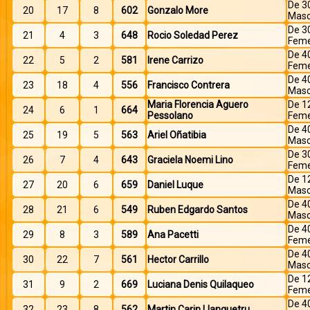
De 3
20
17
8
602
Gonzalo More
Masc
De 3
21
4
3
648
Rocio Soledad Perez
Feme
De 4
22
5
2
581
Irene Carrizo
Feme
De 4
23
18
4
556
Francisco Contrera
Masc
Maria Florencia Aguero
De 1
24
6
1
664
Pessolano
Feme
De 4
25
19
5
563
Ariel Oñatibia
Masc
De 3
26
7
4
643
Graciela Noemi Lino
Feme
De 1
27
20
6
659
Daniel Luque
Masc
De 4
28
21
6
549
Ruben Edgardo Santos
Masc
De 4
29
8
3
589
Ana Pacetti
Feme
De 4
30
22
7
561
Hector Carrillo
Masc
De 1
31
9
2
669
Luciana Denis Quilaqueo
Feme
De 4
32
23
8
562
Martin Carin Llanquetru