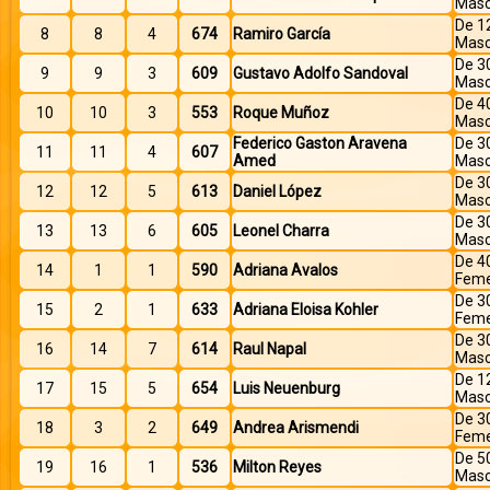
Masc
De 1
8
8
4
674
Ramiro García
Masc
De 3
9
9
3
609
Gustavo Adolfo Sandoval
Masc
De 4
10
10
3
553
Roque Muñoz
Masc
Federico Gaston Aravena
De 3
11
11
4
607
Amed
Masc
De 3
12
12
5
613
Daniel López
Masc
De 3
13
13
6
605
Leonel Charra
Masc
De 4
14
1
1
590
Adriana Avalos
Feme
De 3
15
2
1
633
Adriana Eloisa Kohler
Feme
De 3
16
14
7
614
Raul Napal
Masc
De 1
17
15
5
654
Luis Neuenburg
Masc
De 3
18
3
2
649
Andrea Arismendi
Feme
De 5
19
16
1
536
Milton Reyes
Masc