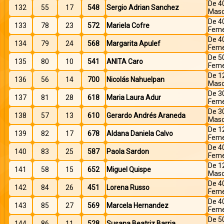
De 4
132
55
17
548
Sergio Adrian Sanchez
Masc
De 4
133
78
23
572
Mariela Cofre
Feme
De 4
134
79
24
568
Margarita Apulef
Feme
De 5
135
80
10
541
ANITA Caro
Feme
De 1
136
56
14
700
Nicolás Nahuelpan
Masc
De 3
137
81
28
618
Maria Laura Adur
Feme
De 3
138
57
13
610
Gerardo Andrés Araneda
Masc
De 1
139
82
17
678
Aldana Daniela Calvo
Feme
De 4
140
83
25
587
Paola Sardon
Feme
De 1
141
58
15
652
Miguel Quispe
Masc
De 4
142
84
26
451
Lorena Russo
Feme
De 4
143
85
27
569
Marcela Hernandez
Feme
De 5
144
86
11
528
Susana Beatriz Barria