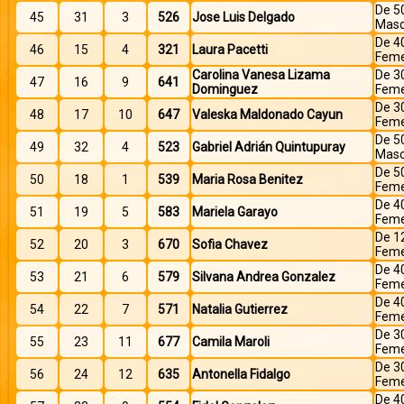
De 5
45
31
3
526
Jose Luis Delgado
Masc
De 4
46
15
4
321
Laura Pacetti
Feme
Carolina Vanesa Lizama
De 3
47
16
9
641
Dominguez
Feme
De 3
48
17
10
647
Valeska Maldonado Cayun
Feme
De 5
49
32
4
523
Gabriel Adrián Quintupuray
Masc
De 5
50
18
1
539
Maria Rosa Benitez
Feme
De 4
51
19
5
583
Mariela Garayo
Feme
De 1
52
20
3
670
Sofia Chavez
Feme
De 4
53
21
6
579
Silvana Andrea Gonzalez
Feme
De 4
54
22
7
571
Natalia Gutierrez
Feme
De 3
55
23
11
677
Camila Maroli
Feme
De 3
56
24
12
635
Antonella Fidalgo
Feme
De 4