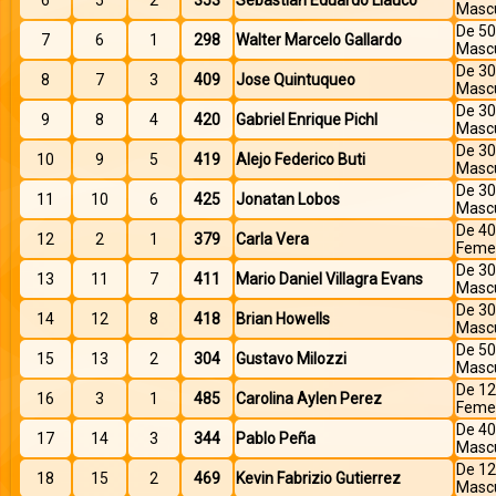
6
5
2
353
Sebastian Eduardo Llauco
Mascu
De 50
7
6
1
298
Walter Marcelo Gallardo
Mascu
De 30
8
7
3
409
Jose Quintuqueo
Mascu
De 30
9
8
4
420
Gabriel Enrique Pichl
Mascu
De 30
10
9
5
419
Alejo Federico Buti
Mascu
De 30
11
10
6
425
Jonatan Lobos
Mascu
De 40
12
2
1
379
Carla Vera
Feme
De 30
13
11
7
411
Mario Daniel Villagra Evans
Mascu
De 30
14
12
8
418
Brian Howells
Mascu
De 50
15
13
2
304
Gustavo Milozzi
Mascu
De 12
16
3
1
485
Carolina Aylen Perez
Feme
De 40
17
14
3
344
Pablo Peña
Mascu
De 12
18
15
2
469
Kevin Fabrizio Gutierrez
Mascu