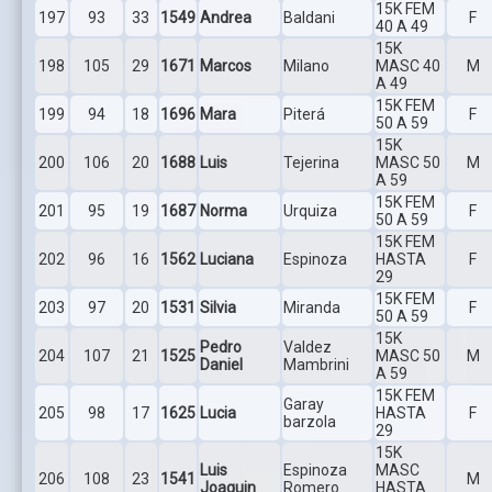
15K FEM
197
93
33
1549
Andrea
Baldani
F
40 A 49
15K
198
105
29
1671
Marcos
Milano
MASC 40
M
A 49
15K FEM
199
94
18
1696
Mara
Piterá
F
50 A 59
15K
200
106
20
1688
Luis
Tejerina
MASC 50
M
A 59
15K FEM
201
95
19
1687
Norma
Urquiza
F
50 A 59
15K FEM
202
96
16
1562
Luciana
Espinoza
HASTA
F
29
15K FEM
203
97
20
1531
Silvia
Miranda
F
50 A 59
15K
Pedro
Valdez
204
107
21
1525
MASC 50
M
Daniel
Mambrini
A 59
15K FEM
Garay
205
98
17
1625
Lucia
HASTA
F
barzola
29
15K
Luis
Espinoza
MASC
206
108
23
1541
M
Joaquin
Romero
HASTA