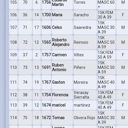
105
70
6
1756
Torres
MASC 60
M
Martin
+
15K FEM
106
36
14
1700
Maria
Saracho
F
30 A 39
15K
107
71
17
1606
Celso
Saavedra
MASC 30
M
A 39
15K
Roberto
108
72
12
1565
Reinoso
MASC 50
M
Alejandro
A 59
15K FEM
109
37
2
1757
Carmen
Viltes
F
50 A 59
15K
Ruben
110
73
13
1691
Piñero
MASC 50
M
Antonio
A 59
15K
111
74
19
1767
Gaston
Moreira
MASC 40
M
A 49
Verasay
15K FEM
112
38
11
1754
Florencia
F
Sierralta
40 A 49
15K FEM
113
39
12
1674
maricel
martinez
F
40 A 49
15K
114
75
18
1672
Tomas
Olivera Rojo
MASC 30
M
A 39
Lorena
15K FEM