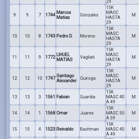
29
15K
Marcos
MASC
9
9
7
1744
Gonzales
M
Matias
HASTA
29
15K
MASC
10
10
8
1743
Pedro D.
Moreno
M
HASTA
29
15K
LIHUEL
MASC
11
11
9
1772
Vagliati
M
MATIAS
HASTA
29
15K
Santiago
MASC
12
12
10
1747
Quiroga
M
Alexander
HASTA
29
15K
13
13
3
1561
Fabian
Guardia
MASC 40
M
A 49
15K
14
14
1
1568
Omar
Juares
MASC 50
M
A 59
15K
15
15
4
1523
Reinaldo
Bachman
MASC 40
M
A 49