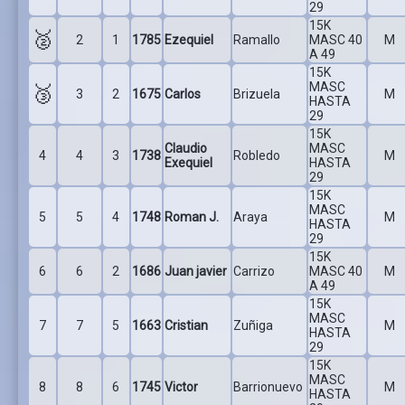
29
15K
🥈
2
1
1785
Ezequiel
Ramallo
MASC 40
M
A 49
15K
MASC
🥉
3
2
1675
Carlos
Brizuela
M
HASTA
29
15K
Claudio
MASC
4
4
3
1738
Robledo
M
Exequiel
HASTA
29
15K
MASC
5
5
4
1748
Roman J.
Araya
M
HASTA
29
15K
6
6
2
1686
Juan javier
Carrizo
MASC 40
M
A 49
15K
MASC
7
7
5
1663
Cristian
Zuñiga
M
HASTA
29
15K
MASC
8
8
6
1745
Victor
Barrionuevo
M
HASTA