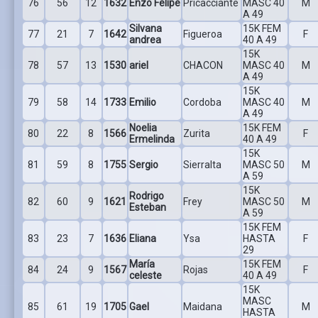
76
56
12
1632
Enzo Felipe
Pricacciante
MASC 40
M
A 49
Silvana
15K FEM
77
21
7
1642
Figueroa
F
andrea
40 A 49
15K
78
57
13
1530
ariel
CHACON
MASC 40
M
A 49
15K
79
58
14
1733
Emilio
Cordoba
MASC 40
M
A 49
Noelia
15K FEM
80
22
8
1566
Zurita
F
Ermelinda
40 A 49
15K
81
59
8
1755
Sergio
Sierralta
MASC 50
M
A 59
15K
Rodrigo
82
60
9
1621
Frey
MASC 50
M
Esteban
A 59
15K FEM
83
23
7
1636
Eliana
Ysa
HASTA
F
29
María
15K FEM
84
24
9
1567
Rojas
F
celeste
40 A 49
15K
MASC
85
61
19
1705
Gael
Maidana
M
HASTA