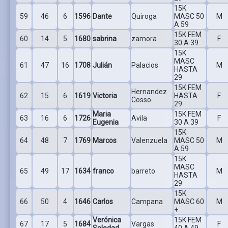
15K
59
46
6
1596
Dante
Quiroga
MASC 50
M
A 59
15K FEM
60
14
5
1680
sabrina
zamora
F
30 A 39
15K
MASC
61
47
16
1708
Julián
Palacios
M
HASTA
29
15K FEM
Hernandez
62
15
6
1619
Victoria
HASTA
F
Cosso
29
Maria
15K FEM
63
16
6
1726
Avila
F
Eugenia
30 A 39
15K
64
48
7
1769
Marcos
Valenzuela
MASC 50
M
A 59
15K
MASC
65
49
17
1634
franco
barreto
M
HASTA
29
15K
66
50
4
1646
Carlos
Campana
MASC 60
M
+
Verónica
15K FEM
67
17
5
1684
Vargas
F
Soledad
40 A 49