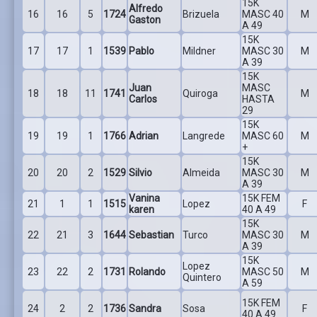
15K
Alfredo
16
16
5
1724
Brizuela
MASC 40
M
Gaston
A 49
15K
17
17
1
1539
Pablo
Mildner
MASC 30
M
A 39
15K
Juan
MASC
18
18
11
1741
Quiroga
M
Carlos
HASTA
29
15K
19
19
1
1766
Adrian
Langrede
MASC 60
M
+
15K
20
20
2
1529
Silvio
Almeida
MASC 30
M
A 39
Vanina
15K FEM
21
1
1
1515
Lopez
F
karen
40 A 49
15K
22
21
3
1644
Sebastian
Turco
MASC 30
M
A 39
15K
Lopez
23
22
2
1731
Rolando
MASC 50
M
Quintero
A 59
15K FEM
24
2
2
1736
Sandra
Sosa
F
40 A 49