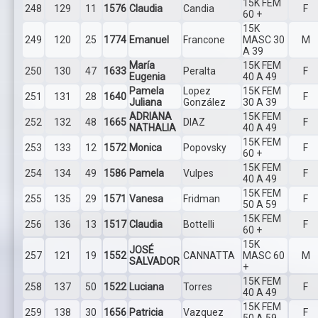
15K FEM
248
129
11
1576
Claudia
Candia
F
60 +
15K
249
120
25
1774
Emanuel
Francone
MASC 30
M
A 39
María
15K FEM
250
130
47
1633
Peralta
F
Eugenia
40 A 49
Pamela
Lopez
15K FEM
251
131
28
1640
F
Juliana
González
30 A 39
ADRIANA
15K FEM
252
132
48
1665
DIAZ
F
NATHALIA
40 A 49
15K FEM
253
133
12
1572
Monica
Popovsky
F
60 +
15K FEM
254
134
49
1586
Pamela
Vulpes
F
40 A 49
15K FEM
255
135
29
1571
Vanesa
Fridman
F
50 A 59
15K FEM
256
136
13
1517
Claudia
Bottelli
F
60 +
15K
JOSÉ
257
121
19
1552
CANNATTA
MASC 60
M
SALVADOR
+
15K FEM
258
137
50
1522
Luciana
Torres
F
40 A 49
15K FEM
259
138
30
1656
Patricia
Vazquez
F
50 A 59