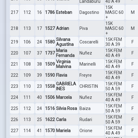
Landaburu
40 A 49
15K
217
112
16
1786
Esteban
Dagostino
MASC 60
M
+
15K
218
113
17
1527
Adrian
Piva
MASC 60
M
+
Silvana
15K FEM
219
106
24
1580
Coscarelli
F
Agustína
30 A 39
Maria
15K FEM
220
107
37
1737
Nuñez
F
Fernanda
40 A 49
Virginia
15K FEM
221
108
38
1509
Marinelli
F
Malvina
40 A 49
15K FEM
222
109
39
1590
Flavia
Freyre
F
40 A 49
GABRIELA
15K FEM
223
110
23
1558
CHRISTIN
F
INES
50 A 59
15K FEM
224
111
40
1506
Marcela
Nuñez
F
40 A 49
15K FEM
225
112
24
1516
Silvia Rosa
Baiza
F
50 A 59
15K FEM
226
113
25
1622
Carla
Rudari
F
50 A 59
15K FEM
227
114
41
1570
Mariela
Orione
F
40 A 49