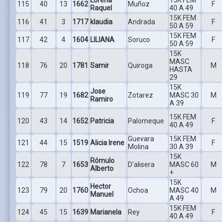
115
40
13
1662
Muñoz
F
Raquel
40 A 49
15K FEM
116
41
3
1717
klaudia
Andrada
F
50 A 59
15K FEM
117
42
4
1604
LILIANA
Soruco
F
50 A 59
15K
MASC
118
76
20
1781
Samir
Quiroga
M
HASTA
29
15K
Jose
119
77
19
1682
Zotarez
MASC 30
M
Ramiro
A 39
15K FEM
120
43
14
1652
Patricia
Palomeque
F
40 A 49
Guevara
15K FEM
121
44
15
1519
Alicia Irene
F
Molina
30 A 39
15K
Rómulo
122
78
7
1653
D'alisera
MASC 60
M
Alberto
+
15K
Hector
123
79
20
1760
Ochoa
MASC 40
M
Manuel
A 49
15K FEM
124
45
15
1639
Marianela
Rey
F
40 A 49