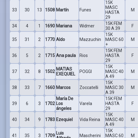
15K
MASC
33
30
13
1508
Martín
Funes
M
HASTA
29
15K FEM
34
4
1
1690
Mariana
Widmer
F
30 A 39
15K
35
31
2
1770
Aldo
Mazzuchin
MASC 60
M
+
15K FEM
36
5
2
1715
Ana paula
Rios
HASTA
F
29
15K
MATIAS
37
32
8
1502
POGGI
MASC 40
M
EXEQUIEL
A 49
15K
38
33
7
1660
Marcos
Zoccatelli
MASC 30
M
A 39
María De
15K FEM
39
6
3
1702
Los
Varela
HASTA
F
ángeles
29
15K
40
34
9
1783
Ezequiel
Vida Reina
MASC 40
M
A 49
15K
Luis
41
35
3
1709
Mascherini
MASC 60
M
Alfredo