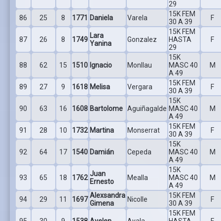
29
15K FEM
86
25
8
1771
Daniela
Varela
F
30 A 39
15K FEM
Lara
87
26
8
1749
Gonzalez
HASTA
F
Yanina
29
15K
88
62
15
1510
Ignacio
Monllau
MASC 40
M
A 49
15K FEM
89
27
9
1618
Melisa
Vergara
F
30 A 39
15K
90
63
16
1608
Bartolome
Aguiñagalde
MASC 40
M
A 49
15K FEM
91
28
10
1732
Martina
Monserrat
F
30 A 39
15K
92
64
17
1540
Damián
Cepeda
MASC 40
M
A 49
15K
Juan
93
65
18
1762
Mealla
MASC 40
M
Ernesto
A 49
Alexsandra
15K FEM
94
29
11
1697
Nicolle
F
Gimena
30 A 39
15K FEM
95
30
9
1538
Ayelen
Ayala
HASTA
F