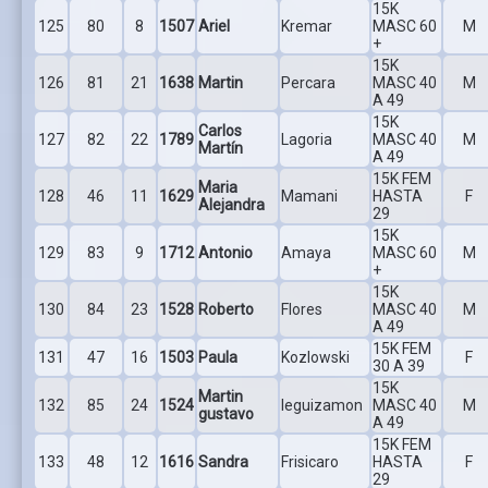
15K
125
80
8
1507
Ariel
Kremar
MASC 60
M
+
15K
126
81
21
1638
Martin
Percara
MASC 40
M
A 49
15K
Carlos
127
82
22
1789
Lagoria
MASC 40
M
Martín
A 49
15K FEM
Maria
128
46
11
1629
Mamani
HASTA
F
Alejandra
29
15K
129
83
9
1712
Antonio
Amaya
MASC 60
M
+
15K
130
84
23
1528
Roberto
Flores
MASC 40
M
A 49
15K FEM
131
47
16
1503
Paula
Kozlowski
F
30 A 39
15K
Martin
132
85
24
1524
leguizamon
MASC 40
M
gustavo
A 49
15K FEM
133
48
12
1616
Sandra
Frisicaro
HASTA
F
29