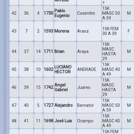
+
15K
Pablo
42
36
4
1730
Cosentini
MASC 50
M
Eugenio
A 59
15K FEM
43
7
2
1593
Morena
Araoz
F
30 A 39
15K
MASC
44
37
14
1711
Brian
Araya
M
HASTA
29
15K
LUCIANO
45
38
10
1602
ANDRADE
MASC 40
M
HECTOR
A 49
15K
Angel
MASC
46
39
15
1742
Juares
M
Gabriel
HASTA
29
15K
47
40
5
1727
Alejandro
Bernator
MASC 50
M
A 59
15K
48
41
11
1698
José Luis
Ocampo
MASC 40
M
A 49
15K FEM