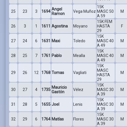
15K
Angel
25
23
3
1694
Vega Muñoz
MASC 50
M
Ramon
A 59
15K FEM
26
3
1
1611
Agostina
Moyano
HASTA
F
29
15K
27
24
6
1631
Maxi
Toledo
MASC 40
M
A 49
15K
28
25
7
1761
Pablo
Mealla
MASC 40
M
A 49
15K
MASC
29
26
12
1768
Tomas
Vagliati
M
HASTA
29
15K
Mauricio
30
27
4
1735
Vélez
MASC 30
M
Gastón
A 39
15K
31
28
5
1655
Joel
Lenis
MASC 30
M
A 39
15K
32
29
6
1764
Matías
Flores
MASC 30
M
A 39