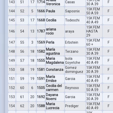
143
51
17
1714
Casas
F
Veronica
30 A 39
15K FEM
144
52
5
1666
Paula
Saposnix
F
50 A 59
15K FEM
145
53
17
1668
Cecilia
Todeschi
F
40 A 49
15K FEM
ariana
146
54
13
1787
araya
HASTA
F
rocio
29
15K FEM
147
55
3
1569
Perla
Erbstein
F
60 +
María
15K FEM
148
56
18
1582
Terzano
F
agustina
30 A 39
Maria
Isola
15K FEM
149
57
18
1555
F
Magdalena
Goyetche
40 A 49
Gomez
15K FEM
150
58
19
1581
Constanza
F
dominguez
30 A 39
María
15K FEM
151
59
19
1591
Garcia
F
Emilse
40 A 49
Cecilia del
15K FEM
152
60
6
1505
Reynoso
F
carmen
50 A 59
Dayana
15K FEM
153
61
20
1692
Garcia
F
Noemi
30 A 39
Maria
15K FEM
154
62
20
1588
Prediger
F
Lucrecia
40 A 49
15K