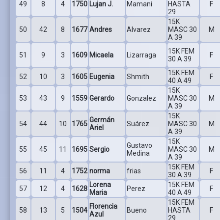
49
8
4
1750
Lujan J.
Mamani
HASTA
F
29
15K
50
42
8
1677
Andres
Alvarez
MASC 30
M
A 39
15K FEM
51
9
3
1609
Micaela
Lizarraga
F
30 A 39
15K FEM
52
10
3
1605
Eugenia
Shmith
F
40 A 49
15K
53
43
9
1559
Gerardo
Gonzalez
MASC 30
M
A 39
15K
Germán
54
44
10
1765
Suárez
MASC 30
M
Ariel
A 39
15K
Gustavo
55
45
11
1695
Sergio
MASC 30
M
Medina
A 39
15K FEM
56
11
4
1752
norma
frias
F
30 A 39
Lorena
15K FEM
57
12
4
1628
Perez
F
Maria
40 A 49
15K FEM
Florencia
58
13
5
1504
Bueno
HASTA
F
Azul
29