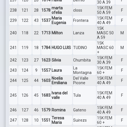
30 A 39
marta
15K FEM
238
121
28
1578
closs
F
ofelia
50 A 59
Maria
15K FEM
239
122
43
1537
Frontera
F
Eugenia
40 A 49
15K
240
118
22
1713
Milton
Lanza
MASC 50
M
A 59
15K
241
119
18
1784
HUGO LUIS
TUDINO
MASC 60
M
+
15K FEM
242
123
27
1623
Silvia
Chumbita
F
30 A 39
La
15K FEM
243
124
9
1557
Laura
F
Montagna
60 +
Noelia
Del Valle
15K FEM
244
125
44
1603
F
Emiliana
Picone
40 A 49
Ivana del
15K FEM
245
126
45
1683
Tula
F
valle
40 A 49
15K FEM
246
127
46
1579
Romina
Gateno
F
40 A 49
Teresa
15K FEM
247
128
10
1551
Suirezs
F
Maria
60 +