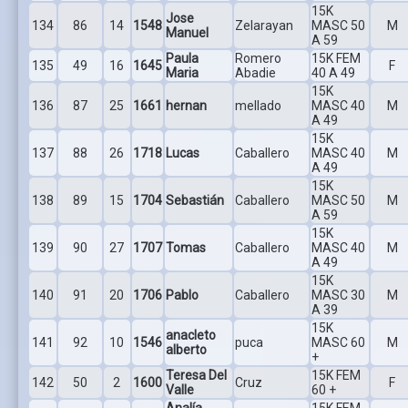
15K
Jose
134
86
14
1548
Zelarayan
MASC 50
M
Manuel
A 59
Paula
Romero
15K FEM
135
49
16
1645
F
Maria
Abadie
40 A 49
15K
136
87
25
1661
hernan
mellado
MASC 40
M
A 49
15K
137
88
26
1718
Lucas
Caballero
MASC 40
M
A 49
15K
138
89
15
1704
Sebastián
Caballero
MASC 50
M
A 59
15K
139
90
27
1707
Tomas
Caballero
MASC 40
M
A 49
15K
140
91
20
1706
Pablo
Caballero
MASC 30
M
A 39
15K
anacleto
141
92
10
1546
puca
MASC 60
M
alberto
+
Teresa Del
15K FEM
142
50
2
1600
Cruz
F
Valle
60 +
Analía
15K FEM