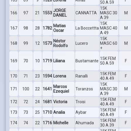
50 A 59
15K
JORGE
166
97
21
1553
CANNATTA
MASC 30
M
DANIEL
A 39
15K
Matias
167
98
28
1782
La Boccettta
MASC 40
M
Oscar
A 49
15K
Néstor
168
99
12
1573
Lucero
MASC 60
M
Rodolfo
+
15K FEM
169
70
10
1719
Liliana
Bustamante
F
50 A 59
15K FEM
170
71
23
1594
Lorena
Ranalli
F
40 A 49
15K
Marcos
171
100
22
1641
Toranzos
MASC 30
M
Ezequiel
A 39
15K FEM
172
72
24
1681
Victoria
Troisi
F
40 A 49
15K FEM
173
73
25
1710
Analia
Aybar
F
40 A 49
15K FEM
174
74
22
1716
Michelle
Ahumada
F
30 A 39
15K FEM