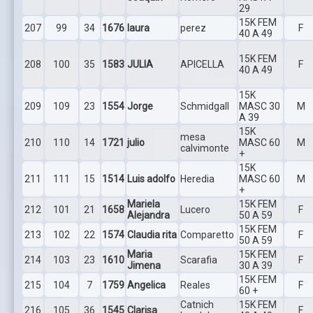
29
15K FEM
207
99
34
1676
laura
perez
F
40 A 49
15K FEM
208
100
35
1583
JULIA
APICELLA
F
40 A 49
15K
209
109
23
1554
Jorge
Schmidgall
MASC 30
M
A 39
15K
mesa
210
110
14
1721
julio
MASC 60
M
calvimonte
+
15K
211
111
15
1514
Luis adolfo
Heredia
MASC 60
M
+
Mariela
15K FEM
212
101
21
1658
Lucero
F
Alejandra
50 A 59
15K FEM
213
102
22
1574
Claudia rita
Comparetto
F
50 A 59
Maria
15K FEM
214
103
23
1610
Scarafia
F
Jimena
30 A 39
15K FEM
215
104
7
1759
Angelica
Reales
F
60 +
Catnich
15K FEM
216
105
36
1545
Clarisa
F