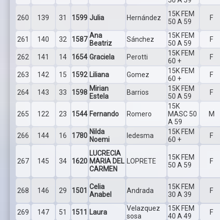
15K FEM
260
139
31
1599
Julia
Hernández
F
50 A 59
Ana
15K FEM
261
140
32
1587
Sánchez
F
Beatriz
50 A 59
15K FEM
262
141
14
1654
Graciela
Perotti
F
60 +
15K FEM
263
142
15
1592
Liliana
Gomez
F
60 +
Mirian
15K FEM
264
143
33
1598
Barrios
F
Estela
50 A 59
15K
265
122
23
1544
Fernando
Romero
MASC 50
M
A 59
Nilda
15K FEM
266
144
16
1780
ledesma
F
Noemi
60 +
LUCRECIA
15K FEM
267
145
34
1620
MARIA DEL
LOPRETE
F
50 A 59
CARMEN
Celia
15K FEM
268
146
29
1501
Andrada
F
Anabel
30 A 39
Velazquez
15K FEM
269
147
51
1511
Laura
F
sosa
40 A 49