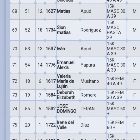
15K
68
51
12
1627
Matias
Apud
MASC 30
M
A 39
15K
Sion
MASC
69
52
18
1734
Rodriguez
M
matias
HASTA
29
15K
70
53
13
1637
Iván
Apud
MASC 30
M
A 39
15K
Emanuel
71
54
14
1776
Yapura
MASC 30
M
Alexis
A 39
Valeria
15K FEM
72
18
6
1617
María de
Musitano
F
40 A 49
Luján
Deborah
15K FEM
73
19
7
1584
Romero
F
Elizabeth
30 A 39
15K
JOSE
74
55
5
1532
TERAN
MASC 60
M
DOMINGO
+
Irene del
15K FEM
75
20
1
1722
Díaz
F
Valle
60 +
15K