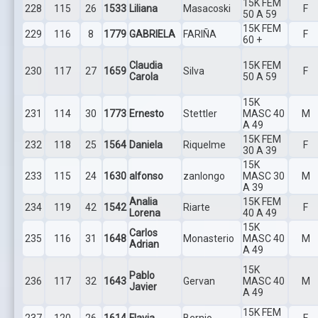
15K FEM
228
115
26
1533
Liliana
Masacoski
F
50 A 59
15K FEM
229
116
8
1779
GABRIELA
FARIÑA
F
60 +
Claudia
15K FEM
230
117
27
1659
Silva
F
Carola
50 A 59
15K
231
114
30
1773
Ernesto
Stettler
MASC 40
M
A 49
15K FEM
232
118
25
1564
Daniela
Riquelme
F
30 A 39
15K
233
115
24
1630
alfonso
zanlongo
MASC 30
M
A 39
Analia
15K FEM
234
119
42
1542
Riarte
F
Lorena
40 A 49
15K
Carlos
235
116
31
1648
Monasterio
MASC 40
M
Adrian
A 49
15K
Pablo
236
117
32
1643
Gervan
MASC 40
M
Javier
A 49
15K FEM
237
120
26
1614
Flavia
Bernio
F