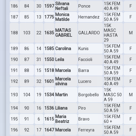
Silvana
15K FEM
186
84
30
1597
Ponce
F
Neftali
40 A 49
Monica
15K FEM
187
85
13
1775
Hernandez
F
Matilde
50 A 59
15K
MATIAS
MASC
188
103
22
1635
GALLARDO
M
GABRIEL
HASTA
29
15K FEM
189
86
14
1585
Carolina
Kunis
F
50 A 59
15K FEM
190
87
31
1550
Leila
Faccioli
F
40 A 49
15K FEM
191
88
15
1518
Marcela
Barra
F
50 A 59
Marcela
15K FEM
192
89
32
1601
Lucero
F
silvina
40 A 49
15K
193
104
19
1534
Martin
Borgobello
MASC 50
M
A 59
15K FEM
194
90
16
1536
Liliana
Piro
F
50 A 59
Maria
15K FEM
195
91
6
1615
Bravo
F
Beatriz
60 +
15K FEM
196
92
17
1647
Marcela
Ferreyra
F
50 A 59