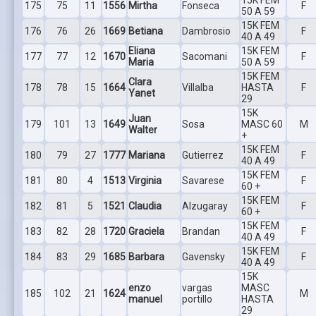
175
75
11
1556
Mirtha
Fonseca
F
50 A 59
15K FEM
176
76
26
1669
Betiana
Dambrosio
F
40 A 49
Eliana
15K FEM
177
77
12
1670
Sacomani
F
Maria
50 A 59
15K FEM
Clara
178
78
15
1664
Villalba
HASTA
F
Yanet
29
15K
Juan
179
101
13
1649
Sosa
MASC 60
M
Walter
+
15K FEM
180
79
27
1777
Mariana
Gutierrez
F
40 A 49
15K FEM
181
80
4
1513
Virginia
Savarese
F
60 +
15K FEM
182
81
5
1521
Claudia
Alzugaray
F
60 +
15K FEM
183
82
28
1720
Graciela
Brandan
F
40 A 49
15K FEM
184
83
29
1685
Barbara
Gavensky
F
40 A 49
15K
enzo
vargas
MASC
185
102
21
1624
M
manuel
portillo
HASTA
29