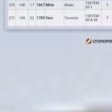
15K FEM
270
148
17
1667
Mirta
Abalo
F
60 +
15K FEM
271
149
52
1739
Vero
Torrente
F
40 A 49
cronome