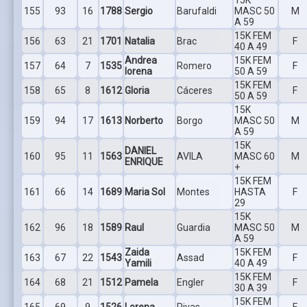
155
93
16
1788
Sergio
Barufaldi
MASC 50
M
A 59
15K FEM
156
63
21
1701
Natalia
Brac
F
40 A 49
Andrea
15K FEM
157
64
7
1535
Romero
F
lorena
50 A 59
15K FEM
158
65
8
1612
Gloria
Cáceres
F
50 A 59
15K
159
94
17
1613
Norberto
Borgo
MASC 50
M
A 59
15K
DANIEL
160
95
11
1563
AVILA
MASC 60
M
ENRIQUE
+
15K FEM
161
66
14
1689
Maria Sol
Montes
HASTA
F
29
15K
162
96
18
1589
Raul
Guardia
MASC 50
M
A 59
Zaida
15K FEM
163
67
22
1543
Assad
F
Yamili
40 A 49
15K FEM
164
68
21
1512
Pamela
Engler
F
30 A 39
15K FEM
165
69
9
1526
Lorena
Rivas
F