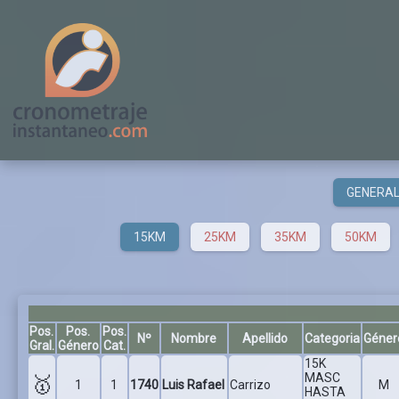
GENERA
15KM
25KM
35KM
50KM
Pos.
Pos.
Pos.
Nº
Nombre
Apellido
Categoria
Géner
Gral.
Género
Cat.
15K
MASC
🥇
1
1
1740
Luis Rafael
Carrizo
M
HASTA