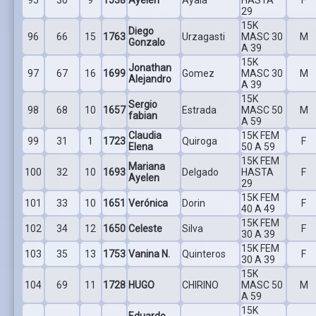
29
15K
Diego
96
66
15
1763
Urzagasti
MASC 30
M
Gonzalo
A 39
15K
Jonathan
97
67
16
1699
Gomez
MASC 30
M
Alejandro
A 39
15K
Sergio
98
68
10
1657
Estrada
MASC 50
M
fabian
A 59
Claudia
15K FEM
99
31
1
1723
Quiroga
F
Elena
50 A 59
15K FEM
Mariana
100
32
10
1693
Delgado
HASTA
F
Ayelen
29
15K FEM
101
33
10
1651
Verónica
Dorin
F
40 A 49
15K FEM
102
34
12
1650
Celeste
Silva
F
30 A 39
15K FEM
103
35
13
1753
Vanina N.
Quinteros
F
30 A 39
15K
104
69
11
1728
HUGO
CHIRINO
MASC 50
M
A 59
15K
Eduardo