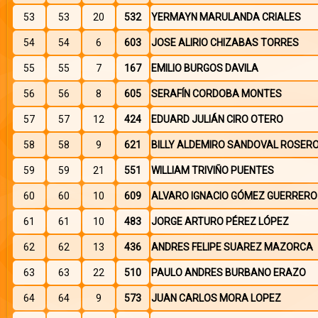
53
53
20
532
YERMAYN MARULANDA CRIALES
54
54
6
603
JOSE ALIRIO CHIZABAS TORRES
55
55
7
167
EMILIO BURGOS DAVILA
56
56
8
605
SERAFÍN CORDOBA MONTES
57
57
12
424
EDUARD JULIÁN CIRO OTERO
58
58
9
621
BILLY ALDEMIRO SANDOVAL ROSER
59
59
21
551
WILLIAM TRIVIÑO PUENTES
60
60
10
609
ALVARO IGNACIO GÓMEZ GUERRERO
61
61
10
483
JORGE ARTURO PÉREZ LÓPEZ
62
62
13
436
ANDRES FELIPE SUAREZ MAZORCA
63
63
22
510
PAULO ANDRES BURBANO ERAZO
64
64
9
573
JUAN CARLOS MORA LOPEZ