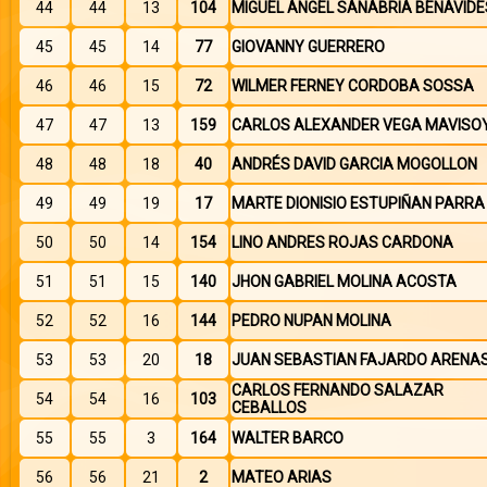
44
44
13
104
MIGUEL ANGEL SANABRIA BENAVIDE
45
45
14
77
GIOVANNY GUERRERO
46
46
15
72
WILMER FERNEY CORDOBA SOSSA
47
47
13
159
CARLOS ALEXANDER VEGA MAVISO
48
48
18
40
ANDRÉS DAVID GARCIA MOGOLLON
49
49
19
17
MARTE DIONISIO ESTUPIÑAN PARRA
50
50
14
154
LINO ANDRES ROJAS CARDONA
51
51
15
140
JHON GABRIEL MOLINA ACOSTA
52
52
16
144
PEDRO NUPAN MOLINA
53
53
20
18
JUAN SEBASTIAN FAJARDO ARENA
CARLOS FERNANDO SALAZAR
54
54
16
103
CEBALLOS
55
55
3
164
WALTER BARCO
56
56
21
2
MATEO ARIAS