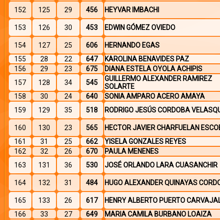
152
125
29
456
HEYVAR IMBACHI
153
126
30
453
EDWIN GÓMEZ OVIEDO
154
127
25
606
HERNANDO EGAS
155
28
22
647
KAROLINA BENAVIDES PAZ
156
29
23
675
DIANA ESTELA OYOLA ACHIPIS
GUILLERMO ALEXANDER RAMIREZ
157
128
34
545
SOLARTE
158
30
24
640
SONIA AMPARO ACERO AMAYA
159
129
35
518
RODRIGO JESÚS CORDOBA VELASQ
160
130
23
565
HECTOR JAVIER CHARFUELAN ESC
161
31
25
662
YISELA GONZALES REYES
162
32
26
670
PAULA MENENES
163
131
36
530
JOSÉ ORLANDO LARA CUASANCHIR
164
132
31
484
HUGO ALEXANDER QUINAYAS CORD
165
133
26
617
HENRY ALBERTO PUERTO CARVAJA
166
33
27
649
MARIA CAMILA BURBANO LOAIZA