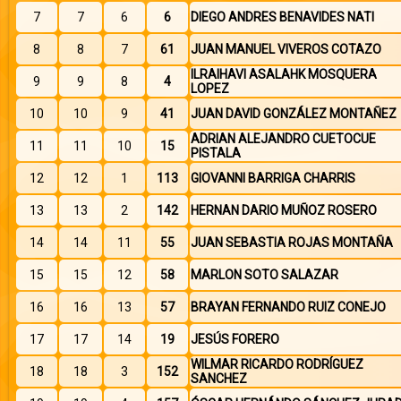
7
7
6
6
DIEGO ANDRES BENAVIDES NATI
8
8
7
61
JUAN MANUEL VIVEROS COTAZO
ILRAIHAVI ASALAHK MOSQUERA
9
9
8
4
LOPEZ
10
10
9
41
JUAN DAVID GONZÁLEZ MONTAÑEZ
ADRIAN ALEJANDRO CUETOCUE
11
11
10
15
PISTALA
12
12
1
113
GIOVANNI BARRIGA CHARRIS
13
13
2
142
HERNAN DARIO MUÑOZ ROSERO
14
14
11
55
JUAN SEBASTIA ROJAS MONTAÑA
15
15
12
58
MARLON SOTO SALAZAR
16
16
13
57
BRAYAN FERNANDO RUIZ CONEJO
17
17
14
19
JESÚS FORERO
WILMAR RICARDO RODRÍGUEZ
18
18
3
152
SANCHEZ