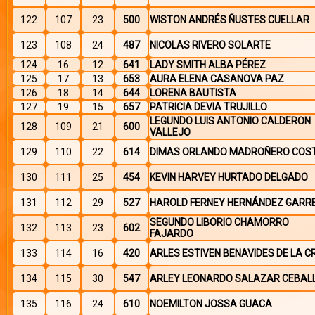
122
107
23
500
WISTON ANDRÉS ÑUSTES CUELLAR
123
108
24
487
NICOLAS RIVERO SOLARTE
124
16
12
641
LADY SMITH ALBA PÉREZ
125
17
13
653
AURA ELENA CASANOVA PAZ
126
18
14
644
LORENA BAUTISTA
127
19
15
657
PATRICIA DEVIA TRUJILLO
LEGUNDO LUIS ANTONIO CALDERON
128
109
21
600
VALLEJO
129
110
22
614
DIMAS ORLANDO MADROÑERO COST
130
111
25
454
KEVIN HARVEY HURTADO DELGADO
131
112
29
527
HAROLD FERNEY HERNÁNDEZ GARR
SEGUNDO LIBORIO CHAMORRO
132
113
23
602
FAJARDO
133
114
16
420
ARLES ESTIVEN BENAVIDES DE LA C
134
115
30
547
ARLEY LEONARDO SALAZAR CEBAL
135
116
24
610
NOEMILTON JOSSA GUACA