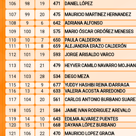
106
98
19
471
DANIEL LÓPEZ
107
99
20
475
MAURICIO MARTINEZ HERNANDEZ
108
9
6
642
ADRIANA ALFONSO
109
100
18
575
MARIO ÓSCAR ORDÓÑEZ MENESES
110
10
7
650
PAULA CALDERON
111
11
8
659
ALEJANDRA ERAZO CALDERÓN
112
101
19
593
JORGE ARISALDO VARCO
113
102
21
479
HEYVER CAMILO NAVARRO MOJHA
114
103
28
534
DIEGO MEZA
115
12
9
677
YUDDY HASHIBI REINA IDARRAGA
116
13
4
633
VALERIA ACOSTA ARREDONDO
117
104
20
561
CARLOS ANTONIO BURBANO SUARE
118
105
21
584
JAIME IVAN RODRIGUEZ AREVALO
119
14
10
643
EDILMA ALVAREZ PUENTES
120
15
11
668
DAYANA LÓPEZ BURBANO
121
106
22
470
MAURICIO LOPEZ GRACIA