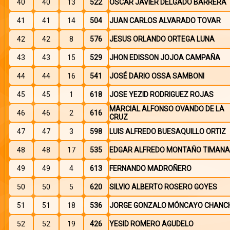
40
40
13
522
OSCAR JAVIER DELGADO BARRERA
41
41
14
504
JUAN CARLOS ALVARADO TOVAR
42
42
8
576
JESUS ORLANDO ORTEGA LUNA
43
43
15
529
JHON EDISSON JOJOA CAMPAÑA
44
44
16
541
JOSÉ DARIO OSSA SAMBONI
45
45
1
618
JOSE YEZID RODRIGUEZ ROJAS
MARCIAL ALFONSO OVANDO DE LA
46
46
2
616
CRUZ
47
47
3
598
LUIS ALFREDO BUESAQUILLO ORTIZ
48
48
17
535
EDGAR ALFREDO MONTAÑO TIMANA
49
49
4
613
FERNANDO MADROÑERO
50
50
5
620
SILVIO ALBERTO ROSERO GOYES
51
51
18
536
JORGE GONZALO MÓNCAYO CHANCH
52
52
19
426
YESID ROMERO AGUDELO