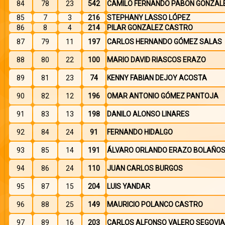
84
78
23
542
CAMILO FERNANDO PABON GONZAL
85
7
3
216
STEPHANY LASSO LÓPEZ
86
8
4
214
PILAR GONZALEZ CASTRO
87
79
11
197
CARLOS HERNANDO GÓMEZ SALAS
88
80
22
100
MARIO DAVID RIASCOS ERAZO
89
81
23
74
KENNY FABIAN DEJOY ACOSTA
90
82
12
196
OMAR ANTONIO GÓMEZ PANTOJA
91
83
13
198
DANILO ALONSO LINARES
92
84
24
91
FERNANDO HIDALGO
93
85
14
191
ÁLVARO ORLANDO ERAZO BOLAÑO
94
86
24
110
JUAN CARLOS BURGOS
95
87
15
204
LUIS YANDAR
96
88
25
149
MAURICIO POLANCO CASTRO
97
89
16
203
CARLOS ALFONSO VALERO SEGOVIA