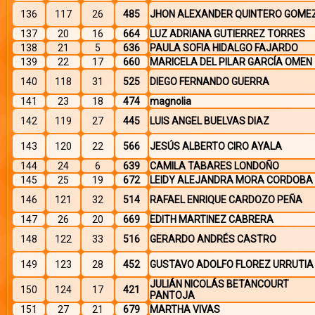
136
117
26
485
JHON ALEXANDER QUINTERO GOME
137
20
16
664
LUZ ADRIANA GUTIERREZ TORRES
138
21
5
636
PAULA SOFIA HIDALGO FAJARDO
139
22
17
660
MARICELA DEL PILAR GARCÍA OMEN
140
118
31
525
DIEGO FERNANDO GUERRA
141
23
18
474
magnolia
142
119
27
445
LUIS ANGEL BUELVAS DIAZ
143
120
22
566
JESÚS ALBERTO CIRO AYALA
144
24
6
639
CAMILA TABARES LONDOÑO
145
25
19
672
LEIDY ALEJANDRA MORA CORDOBA
146
121
32
514
RAFAEL ENRIQUE CARDOZO PEÑA
147
26
20
669
EDITH MARTINEZ CABRERA
148
122
33
516
GERARDO ANDRÉS CASTRO
149
123
28
452
GUSTAVO ADOLFO FLOREZ URRUTIA
JULIÁN NICOLÁS BETANCOURT
150
124
17
421
PANTOJA
151
27
21
679
MARTHA VIVAS