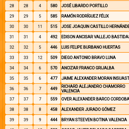
28
28
4
580
JOSÉ LIBARDO PORTILLO
29
29
5
585
RAMÓN RODRÍGUEZ FÉLIX
30
30
11
515
JOSE JOAQUIN CASTILLO HERNÁND
31
31
4
492
EDISON ANCISAR VALLEJO BASTIDA
32
32
5
446
LUIS FELIPE BURBANO HUERTAS
33
33
12
509
DIEGO ANTONIO BRAVO LUNA
34
34
6
570
ANCIZAR FRANCO GRIJALBA
35
35
6
477
JAIME ALEXANDER MORAN INSUAS
RICHARD ALEJANDRO CHAMORRO
36
36
7
449
VALENCIA
37
37
7
559
OVER ALEXANDER BARCO CORDOB
38
38
8
458
ALEXANDER JURADO GÓMEZ
39
39
9
444
BRYAN STEEVEN BOTINA VALENCIA