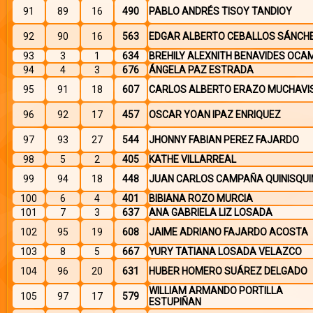
91
89
16
490
PABLO ANDRÉS TISOY TANDIOY
92
90
16
563
EDGAR ALBERTO CEBALLOS SÁNCH
93
3
1
634
BREHILY ALEXNITH BENAVIDES OCA
94
4
3
676
ÁNGELA PAZ ESTRADA
95
91
18
607
CARLOS ALBERTO ERAZO MUCHAVI
96
92
17
457
OSCAR YOAN IPAZ ENRIQUEZ
97
93
27
544
JHONNY FABIAN PEREZ FAJARDO
98
5
2
405
KATHE VILLARREAL
99
94
18
448
JUAN CARLOS CAMPAÑA QUINISQUI
100
6
4
401
BIBIANA ROZO MURCIA
101
7
3
637
ANA GABRIELA LIZ LOSADA
102
95
19
608
JAIME ADRIANO FAJARDO ACOSTA
103
8
5
667
YURY TATIANA LOSADA VELAZCO
104
96
20
631
HUBER HOMERO SUÁREZ DELGADO
WILLIAM ARMANDO PORTILLA
105
97
17
579
ESTUPIÑAN