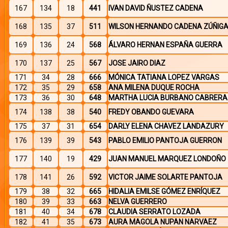
167
134
18
441
IVAN DAVID ÑUSTEZ CADENA
168
135
37
511
WILSON HERNANDO CADENA ZÚÑIG
169
136
24
568
ÁLVARO HERNAN ESPAÑA GUERRA
170
137
25
567
JOSE JAIRO DIAZ
171
34
28
666
MÓNICA TATIANA LOPEZ VARGAS
172
35
29
658
ANA MILENA DUQUE ROCHA
173
36
30
648
MARTHA LUCIA BURBANO CABRERA
174
138
38
540
FREDY OBANDO GUEVARA
175
37
31
654
DARLY ELENA CHAVEZ LANDAZURY
176
139
39
543
PABLO EMILIO PANTOJA GUERRON
177
140
19
429
JUAN MANUEL MARQUEZ LONDOÑO
178
141
26
592
VICTOR JAIME SOLARTE PANTOJA
179
38
32
665
HIDALIA EMILSE GÓMEZ ENRÍQUEZ
180
39
33
663
NELVA GUERRERO
181
40
34
678
CLAUDIA SERRATO LOZADA
182
41
35
673
AURA MAGOLA NUPAN NARVAEZ