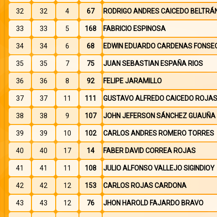
32
32
4
67
RODRIGO ANDRES CAICEDO BELTRÁ
33
33
5
168
FABRICIO ESPINOSA
34
34
6
68
EDWIN EDUARDO CARDENAS FONSE
35
35
7
75
JUAN SEBASTIAN ESPAÑA RIOS
36
36
8
92
FELIPE JARAMILLO
37
37
11
111
GUSTAVO ALFREDO CAICEDO ROJA
38
38
9
107
JOHN JEFERSON SÁNCHEZ GUAUÑA
39
39
10
102
CARLOS ANDRES ROMERO TORRES
40
40
17
14
FABER DAVID CORREA ROJAS
41
41
11
108
JULIO ALFONSO VALLEJO SIGINDIOY
42
42
12
153
CARLOS ROJAS CARDONA
43
43
12
76
JHON HAROLD FAJARDO BRAVO