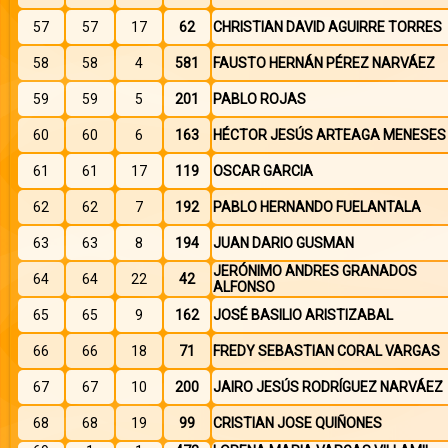
57
57
17
62
CHRISTIAN DAVID AGUIRRE TORRES
58
58
4
581
FAUSTO HERNÁN PÉREZ NARVÁEZ
59
59
5
201
PABLO ROJAS
60
60
6
163
HÉCTOR JESÚS ARTEAGA MENESES
61
61
17
119
OSCAR GARCIA
62
62
7
192
PABLO HERNANDO FUELANTALA
63
63
8
194
JUAN DARIO GUSMAN
JERÓNIMO ANDRES GRANADOS
64
64
22
42
ALFONSO
65
65
9
162
JOSÉ BASILIO ARISTIZABAL
66
66
18
71
FREDY SEBASTIAN CORAL VARGAS
67
67
10
200
JAIRO JESÚS RODRÍGUEZ NARVÁEZ
68
68
19
99
CRISTIAN JOSE QUIÑONES