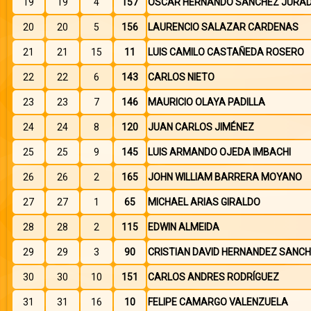
19
19
4
157
ÓSCAR HERNÁNDO SÁNCHEZ JURA
20
20
5
156
LAURENCIO SALAZAR CARDENAS
21
21
15
11
LUIS CAMILO CASTAÑEDA ROSERO
22
22
6
143
CARLOS NIETO
23
23
7
146
MAURICIO OLAYA PADILLA
24
24
8
120
JUAN CARLOS JIMÉNEZ
25
25
9
145
LUIS ARMANDO OJEDA IMBACHI
26
26
2
165
JOHN WILLIAM BARRERA MOYANO
27
27
1
65
MICHAEL ARIAS GIRALDO
28
28
2
115
EDWIN ALMEIDA
29
29
3
90
CRISTIAN DAVID HERNANDEZ SANC
30
30
10
151
CARLOS ANDRES RODRÍGUEZ
31
31
16
10
FELIPE CAMARGO VALENZUELA