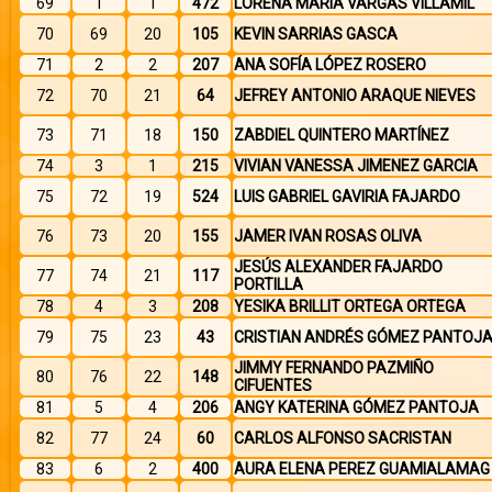
69
1
1
472
LORENA MARIA VARGAS VILLAMIL
70
69
20
105
KEVIN SARRIAS GASCA
71
2
2
207
ANA SOFÍA LÓPEZ ROSERO
72
70
21
64
JEFREY ANTONIO ARAQUE NIEVES
73
71
18
150
ZABDIEL QUINTERO MARTÍNEZ
74
3
1
215
VIVIAN VANESSA JIMENEZ GARCIA
75
72
19
524
LUIS GABRIEL GAVIRIA FAJARDO
76
73
20
155
JAMER IVAN ROSAS OLIVA
JESÚS ALEXANDER FAJARDO
77
74
21
117
PORTILLA
78
4
3
208
YESIKA BRILLIT ORTEGA ORTEGA
79
75
23
43
CRISTIAN ANDRÉS GÓMEZ PANTOJ
JIMMY FERNANDO PAZMIÑO
80
76
22
148
CIFUENTES
81
5
4
206
ANGY KATERINA GÓMEZ PANTOJA
82
77
24
60
CARLOS ALFONSO SACRISTAN
83
6
2
400
AURA ELENA PEREZ GUAMIALAMAG