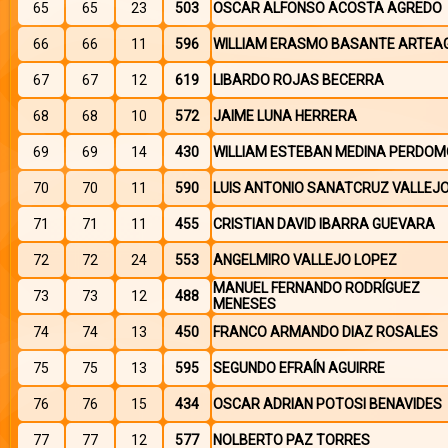
65
65
23
503
OSCAR ALFONSO ACOSTA AGREDO
66
66
11
596
WILLIAM ERASMO BASANTE ARTEA
67
67
12
619
LIBARDO ROJAS BECERRA
68
68
10
572
JAIME LUNA HERRERA
69
69
14
430
WILLIAM ESTEBAN MEDINA PERDOM
70
70
11
590
LUIS ANTONIO SANATCRUZ VALLEJ
71
71
11
455
CRISTIAN DAVID IBARRA GUEVARA
72
72
24
553
ANGELMIRO VALLEJO LOPEZ
MANUEL FERNANDO RODRÍGUEZ
73
73
12
488
MENESES
74
74
13
450
FRANCO ARMANDO DIAZ ROSALES
75
75
13
595
SEGUNDO EFRAÍN AGUIRRE
76
76
15
434
OSCAR ADRIAN POTOSI BENAVIDES
77
77
12
577
NOLBERTO PAZ TORRES