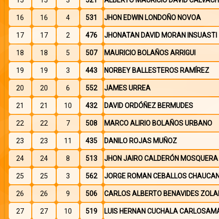
15
15
3
521
ALBERTO MAURICIO DAVID CALVACH
16
16
4
531
JHON EDWIN LONDOÑO NOVOA
17
17
2
476
JHONATAN DAVID MORAN INSUASTI
18
18
5
507
MAURICIO BOLAÑOS ARRIGUI
19
19
3
443
NORBEY BALLESTEROS RAMÍREZ
20
20
6
552
JAMES URREA
21
21
10
432
DAVID ORDÓÑEZ BERMUDES
22
22
7
508
MARCO ALIRIO BOLAÑOS URBANO
23
23
11
435
DANILO ROJAS MUÑOZ
24
24
8
513
JHON JAIRO CALDERÓN MOSQUERA
25
25
3
562
JORGE ROMAN CEBALLOS CHAUCA
26
26
9
506
CARLOS ALBERTO BENAVIDES ZOLA
27
27
10
519
LUIS HERNAN CUCHALA CARLOSAM