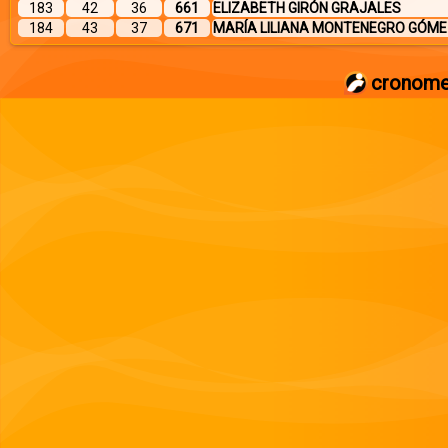
183
42
36
661
ELIZABETH GIRÓN GRAJALES
184
43
37
671
MARÍA LILIANA MONTENEGRO GÓME
cronome