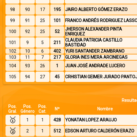
98
90
17
195
JAIRO ALBERTO GÓMEZ ERAZO
99
91
25
101
FRANCO ANDRÉS RODRIGUEZ LASS
JHERSON ALEXANDER PINTA
100
92
25
52
ENRIQUEZ
CLAUDIA PATRICIA CASTILLO
101
9
5
211
BASTIDAD
102
10
6
402
YURI SANTANDER ZAMBRANO
103
11
7
217
GLORIA INES MERA ARCINIEGAS
104
93
26
1
JUAN JOSÉ ANDRADE LUCERO
105
94
27
45
CRHISTIAN GEIMER JURADO PANTO
Resulta
Pos.
Pos.
Pos.
Nº
Nombre
Gral.
Género
Cat.
🥇
1
1
428
YONATAN LOPEZ ARAUJO
🥈
2
1
512
EDSON ARTURO CALDERÓN ERAZO