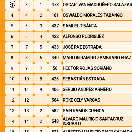
🥉
3
1
473
OSCAR IVAN MADROÑERO SALAZA
4
4
2
161
OSWALDO MORALES TABANGO
5
5
3
437
SAMUEL TIBÁNTA
6
6
4
422
ALFONSO RODRIGUEZ
7
7
5
433
JOSÉ PAZ ESTRADA
8
8
6
440
MARLON RAMIRO ZAMBRANO ERAZ
9
9
7
56
HECTOR ROJAS SORIANO
10
10
8
425
SEBASTIÁN ESTRADA
11
11
9
406
SERGIO ANDRÉS ARMERO
12
12
1
564
ROKE CELY VARGAS
13
13
2
582
SAIN RAMOS CUENCA
ALVARO MAURICIO SANTACRUZ
14
14
2
548
INSUASTI