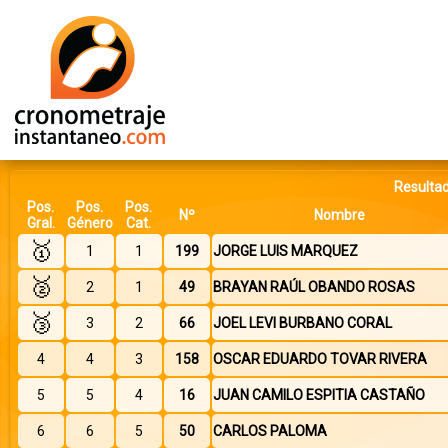
Resultad
Pos.
Pos.
Pos.
Nº
Nombre
Gral.
Género
Cat.
🥇
1
1
199
JORGE LUIS MARQUEZ
🥈
2
1
49
BRAYAN RAÚL OBANDO ROSAS
🥉
3
2
66
JOEL LEVI BURBANO CORAL
4
4
3
158
OSCAR EDUARDO TOVAR RIVERA
5
5
4
16
JUAN CAMILO ESPITIA CASTAÑO
6
6
5
50
CARLOS PALOMA