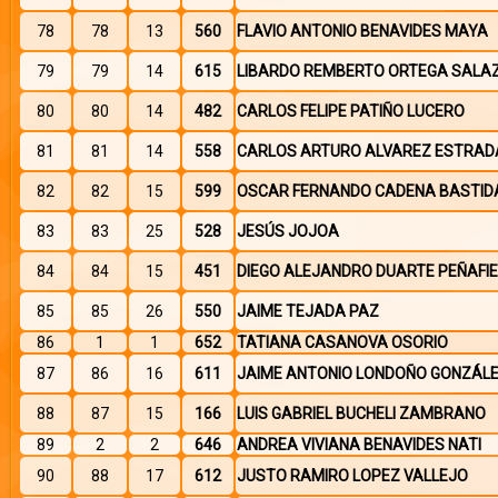
78
78
13
560
FLAVIO ANTONIO BENAVIDES MAYA
79
79
14
615
LIBARDO REMBERTO ORTEGA SALA
80
80
14
482
CARLOS FELIPE PATIÑO LUCERO
81
81
14
558
CARLOS ARTURO ALVAREZ ESTRAD
82
82
15
599
OSCAR FERNANDO CADENA BASTID
83
83
25
528
JESÚS JOJOA
84
84
15
451
DIEGO ALEJANDRO DUARTE PEÑAFIE
85
85
26
550
JAIME TEJADA PAZ
86
1
1
652
TATIANA CASANOVA OSORIO
87
86
16
611
JAIME ANTONIO LONDOÑO GONZÁL
88
87
15
166
LUIS GABRIEL BUCHELI ZAMBRANO
89
2
2
646
ANDREA VIVIANA BENAVIDES NATI
90
88
17
612
JUSTO RAMIRO LOPEZ VALLEJO