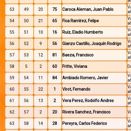
a
V
53
49
20
75
Caroca Aleman, Juan Pablo
a
V
54
50
21
65
Fica Ramírez, Felipe
a
V
55
51
10
16
Ruiz, Eladio Humberto
a
V
56
52
9
56
Gianzo Castillo, Joaquín Rodrigo
a
V
57
53
12
81
Baeza, Francisco
a
58
5
2
60
Fritte, Viviana
D
V
59
54
11
84
Ambiado Romero, Javier
a
V
60
55
22
1
Virot, Fernando
a
V
61
56
13
2
Vera Perez, Rodolfo Andres
a
62
57
2
20
Rivera Sanchez, Francisco
V
V
63
58
14
28
Pereyra, Carlos Federico
a