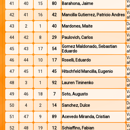
V
41
40
15
80
Barahona, Jaime
a
V
42
41
16
42
Mancilla Gutierrez, Patricio Andres
a
D
43
2
1
40
Mardones, Maite
a
V
44
42
8
29
Paulovich, Carlos
a
Gomez Maldonado, Sebastian
V
45
43
17
54
Eduardo
a
V
46
44
10
17
Roselli, Eduardo
a
V
47
45
11
45
Hitschfeld Mancilla, Eugenio
a
D
48
3
1
92
Lauren Tininenko
a
V
49
46
18
7
Soto, Augusto
a
D
50
4
2
14
Sanchez, Dulce
a
V
51
47
9
89
Acevedo Miranda, Cristian
a
V
52
48
19
12
Schiaffino, Fabian