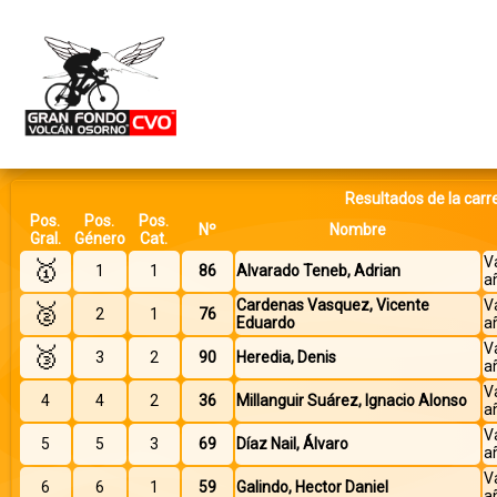
Resultados de la car
Pos.
Pos.
Pos.
Nº
Nombre
Gral.
Género
Cat.
V
🥇
1
1
86
Alvarado Teneb, Adrian
a
Cardenas Vasquez, Vicente
V
🥈
2
1
76
Eduardo
a
V
🥉
3
2
90
Heredia, Denis
a
V
4
4
2
36
Millanguir Suárez, Ignacio Alonso
a
V
5
5
3
69
Díaz Nail, Álvaro
a
V
6
6
1
59
Galindo, Hector Daniel
a