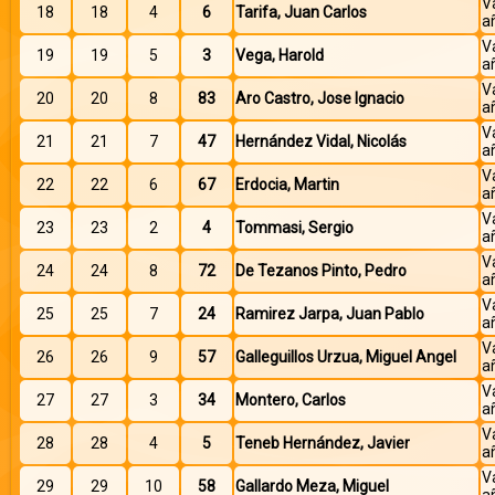
V
18
18
4
6
Tarifa, Juan Carlos
a
V
19
19
5
3
Vega, Harold
a
V
20
20
8
83
Aro Castro, Jose Ignacio
a
V
21
21
7
47
Hernández Vidal, Nicolás
a
V
22
22
6
67
Erdocia, Martin
a
V
23
23
2
4
Tommasi, Sergio
a
V
24
24
8
72
De Tezanos Pinto, Pedro
a
V
25
25
7
24
Ramirez Jarpa, Juan Pablo
a
V
26
26
9
57
Galleguillos Urzua, Miguel Angel
a
V
27
27
3
34
Montero, Carlos
a
V
28
28
4
5
Teneb Hernández, Javier
a
V
29
29
10
58
Gallardo Meza, Miguel
a