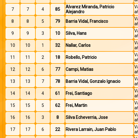
Alvarez Miranda, Patricio
V
7
7
4
85
Alejandro
a
V
8
8
5
79
Barria Vidal, Francisco
a
V
9
9
3
10
Silva, Hans
a
V
10
10
1
32
Nallar, Carlos
a
V
11
11
2
18
Robello, Patricio
a
V
12
12
6
77
Campi, Matias
a
V
13
13
7
78
Barria Vidal, Gonzalo Ignacio
a
V
14
14
4
61
Frei, Santiago
a
V
15
15
5
62
Frei, Martin
a
V
16
16
3
8
Silva Echeverria, Jose
a
V
17
17
6
22
Rivera Larrain, Juan Pablo
a