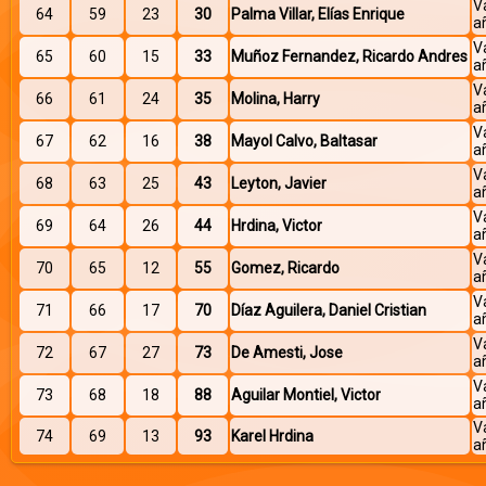
V
64
59
23
30
Palma Villar, Elías Enrique
a
V
65
60
15
33
Muñoz Fernandez, Ricardo Andres
a
V
66
61
24
35
Molina, Harry
a
V
67
62
16
38
Mayol Calvo, Baltasar
a
V
68
63
25
43
Leyton, Javier
a
V
69
64
26
44
Hrdina, Victor
a
V
70
65
12
55
Gomez, Ricardo
a
V
71
66
17
70
Díaz Aguilera, Daniel Cristian
a
V
72
67
27
73
De Amesti, Jose
a
V
73
68
18
88
Aguilar Montiel, Victor
a
V
74
69
13
93
Karel Hrdina
a