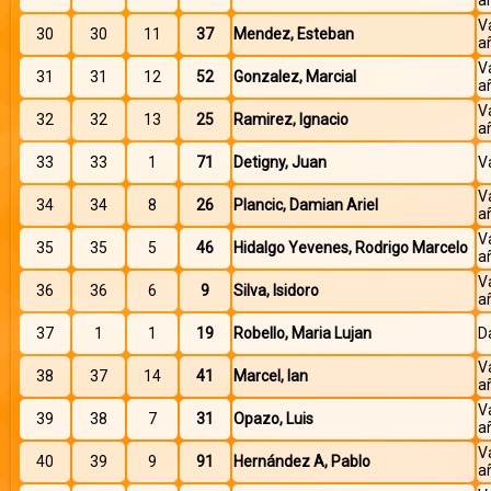
V
30
30
11
37
Mendez, Esteban
a
V
31
31
12
52
Gonzalez, Marcial
a
V
32
32
13
25
Ramirez, Ignacio
a
33
33
1
71
Detigny, Juan
V
V
34
34
8
26
Plancic, Damian Ariel
a
V
35
35
5
46
Hidalgo Yevenes, Rodrigo Marcelo
a
V
36
36
6
9
Silva, Isidoro
a
37
1
1
19
Robello, Maria Lujan
D
V
38
37
14
41
Marcel, Ian
a
V
39
38
7
31
Opazo, Luis
a
V
40
39
9
91
Hernández A, Pablo
a