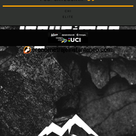
CHI
ELITE
cronometrajeinstantaneo.com