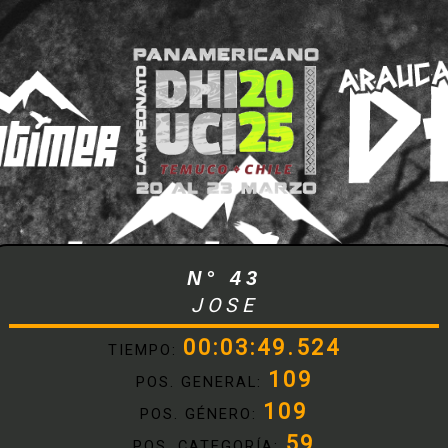
N° 43
JOSE
00:03:49.524
TIEMPO:
109
POS. GENERAL:
109
POS. GÉNERO:
59
POS. CATEGORÍA: