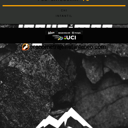
CHI
INFANTIL
cronometrajeinstantaneo.com