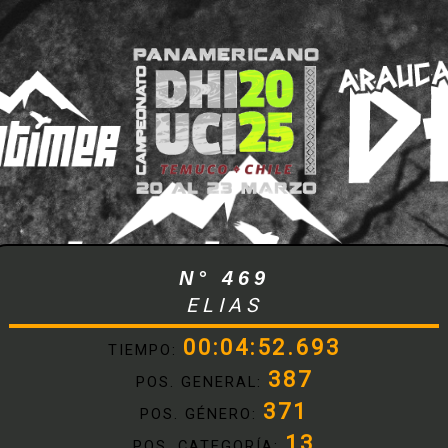
N° 469
ELIAS
00:04:52.693
TIEMPO:
387
POS. GENERAL:
371
POS. GÉNERO:
13
POS. CATEGORÍA: