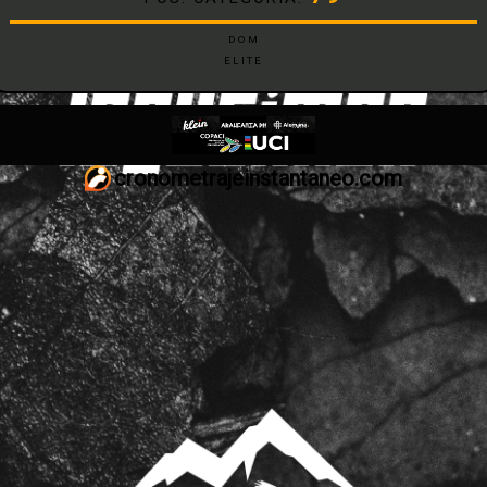
DOM
ELITE
cronometrajeinstantaneo.com