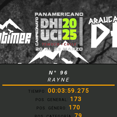
N° 96
RAYNE
00:03:59.275
TIEMPO:
173
POS. GENERAL:
170
POS. GÉNERO:
79
POS. CATEGORÍA: