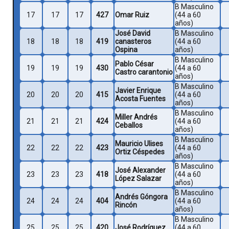
B Masculino
17
17
17
427
Omar Ruiz
(44 a 60
años)
José David
B Masculino
18
18
18
419
canasteros
(44 a 60
Ospina
años)
B Masculino
Pablo César
19
19
19
430
(44 a 60
Castro carantonio
años)
B Masculino
Javier Enrique
20
20
20
415
(44 a 60
Acosta Fuentes
años)
B Masculino
Miller Andrés
21
21
21
424
(44 a 60
Ceballos
años)
B Masculino
Mauricio Ulises
22
22
22
423
(44 a 60
Ortiz Céspedes
años)
B Masculino
José Alexander
23
23
23
418
(44 a 60
López Salazar
años)
B Masculino
Andrés Góngora
24
24
24
404
(44 a 60
Rincón
años)
B Masculino
25
25
25
420
José Rodríguez
(44 a 60