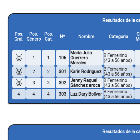
Resultados de la c
Pos.
Pos.
Pos.
C
Nº
Nombre
Categoria
Gral.
Género
Cat.
Mu
María Julia
B Femenino
🥇
1
1
106
Guerrero
(43 a 56 años)
Morales
B Femenino
🥈
2
2
301
Karin Rodriguez
(43 a 56 años)
Jenny Raquel
B Femenino
🥉
3
3
302
Sánchez aroca
(43 a 56 años)
B Femenino
4
4
4
303
Luz Dary Bolívar
(43 a 56 años)
Resultados de la c