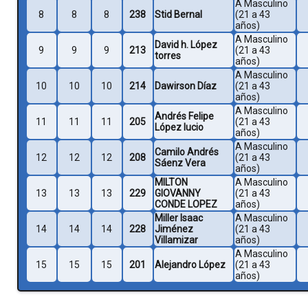
A Masculino
8
8
8
238
Stid Bernal
(21 a 43
años)
A Masculino
David h. López
9
9
9
213
(21 a 43
torres
años)
A Masculino
10
10
10
214
Dawirson Díaz
(21 a 43
años)
A Masculino
Andrés Felipe
11
11
11
205
(21 a 43
López lucio
años)
A Masculino
Camilo Andrés
12
12
12
208
(21 a 43
Sáenz Vera
años)
MILTON
A Masculino
13
13
13
229
GIOVANNY
(21 a 43
CONDE LOPEZ
años)
Miller Isaac
A Masculino
14
14
14
228
Jiménez
(21 a 43
Villamizar
años)
A Masculino
15
15
15
201
Alejandro López
(21 a 43
años)