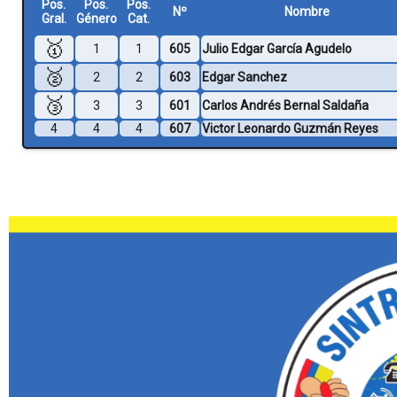
Pos.
Pos.
Pos.
Nº
Nombre
Gral.
Género
Cat.
🥇
1
1
605
Julio Edgar García Agudelo
🥈
2
2
603
Edgar Sanchez
🥉
3
3
601
Carlos Andrés Bernal Saldaña
4
4
4
607
Victor Leonardo Guzmán Reyes