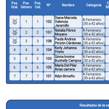
Pos.
Pos.
Pos.
C
Nº
Nombre
Categoria
Gral.
Género
Cat.
M
Diana Marcela
A Femenino
🥇
1
1
102
Valencia
(30 a 42 años)
Jaramillo
Natalia Flórez
A Femenino
🥈
2
2
107
Moyano
(30 a 42 años)
Paula Andrea
A Femenino
🥉
3
3
108
Pinzón Cárdenas
(30 a 42 años)
Kerly Johanna
A Femenino
4
4
4
104
Prieto
(30 a 42 años)
Ginna Ivonne
A Femenino
5
5
5
103
Buchelly Campos
(30 a 42 años)
María Del Pilar
A Femenino
6
6
6
105
Arias carrera
(30 a 42 años)
A Femenino
7
7
7
101
Ailyn Briceño
(30 a 42 años)
Resultados de la c