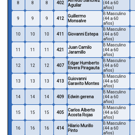
Alfredo Sánchez
8
8
8
402
(44 a 60
Aguilar
años)
B Masculino
Guillermo
9
9
9
412
(44 a 60
Monsalve
años)
B Masculino
10
10
10
411
Giovanni Estepa
(44 a 60
años)
B Masculino
Juan Camilo
11
11
11
421
(44 a 60
Jaramillo
años)
B Masculino
Edgar Humberto
12
12
12
407
(44 a 60
Rivera Piragauta
años)
B Masculino
Guiovanni
13
13
13
413
(44 a 60
Garavito Montes
años)
B Masculino
14
14
14
409
Edwin gerena
(44 a 60
años)
B Masculino
Carlos Alberto
15
15
15
405
(44 a 60
Acosta Rojas
años)
B Masculino
Hilario Murillo
16
16
16
414
(44 a 60
Pinto
años)