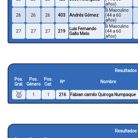
años)
B Masculino
26
26
26
403
Andrés Gómez
(44 a 60
años)
B Masculino
Luis Fernando
27
27
27
219
(44 a 60
Gallo Melo
años)
Resultados 
Pos.
Pos.
Pos.
Nº
Nombre
Gral.
Género
Cat.
🥇
1
1
216
Fabian camilo Quiroga Numpaque
Resultados 