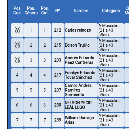
Pos.
Pos.
Pos.
C
Nº
Nombre
Categoria
Gral.
Género
Cat.
Mu
A Masculino
🥇
1
1
212
Carlos reinozo
(21 a 43
años)
A Masculino
🥈
2
2
215
Edison Trujillo
(21 a 43
años)
A Masculino
Andrés Eduardo
🥉
3
3
203
(21 a 43
Páez Contreras
años)
A Masculino
Frankyn Eduardo
4
4
4
217
(21 a 43
Tovar Sánchez
años)
Camilo Andrés
A Masculino
5
5
5
207
Ramírez
(21 a 43
Sarmiento
años)
A Masculino
NELSON YECID
6
6
6
230
(21 a 43
LEAL LUGO
años)
A Masculino
William Idarraga
7
7
7
239
(21 a 43
Arias
años)