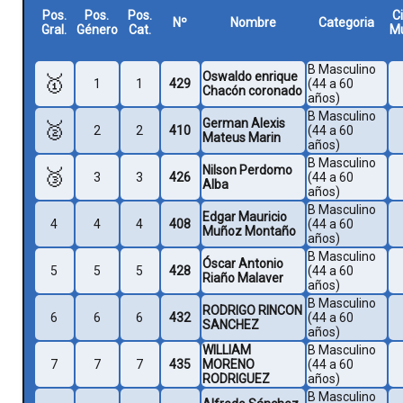
Pos.
Pos.
Pos.
C
Nº
Nombre
Categoria
Gral.
Género
Cat.
Mu
B Masculino
Oswaldo enrique
🥇
1
1
429
(44 a 60
Chacón coronado
años)
B Masculino
German Alexis
🥈
2
2
410
(44 a 60
Mateus Marin
años)
B Masculino
Nilson Perdomo
🥉
3
3
426
(44 a 60
Alba
años)
B Masculino
Edgar Mauricio
4
4
4
408
(44 a 60
Muñoz Montaño
años)
B Masculino
Óscar Antonio
5
5
5
428
(44 a 60
Riaño Malaver
años)
B Masculino
RODRIGO RINCON
6
6
6
432
(44 a 60
SANCHEZ
años)
WILLIAM
B Masculino
7
7
7
435
MORENO
(44 a 60
RODRIGUEZ
años)
B Masculino