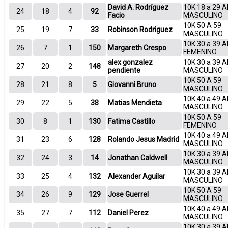
David A. Rodríguez
10K 18 a 29 
24
18
4
92
Facio
MASCULINO
10K 50 A 59
25
19
7
33
Robinson Rodriguez
MASCULINO
10K 30 a 39 
26
7
1
150
Margareth Crespo
FEMENINO
alex gonzalez
10K 30 a 39 
27
20
2
148
pendiente
MASCULINO
10K 50 A 59
28
21
8
5
Giovanni Bruno
MASCULINO
10K 40 a 49 
29
22
5
38
Matias Mendieta
MASCULINO
10K 50 A 59
30
8
1
130
Fatima Castillo
FEMENINO
10K 40 a 49 
31
23
6
128
Rolando Jesus Madrid
MASCULINO
10K 30 a 39 
32
24
3
14
Jonathan Caldwell
MASCULINO
10K 30 a 39 
33
25
4
132
Alexander Aguilar
MASCULINO
10K 50 A 59
34
26
9
129
Jose Guerrel
MASCULINO
10K 40 a 49 
35
27
7
112
Daniel Perez
MASCULINO
10K 30 a 39 