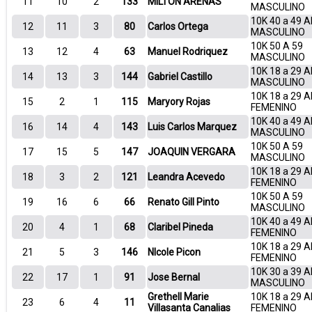
11
10
2
133
MILTON ARENAS
MASCULINO
10K 40 a 49 
12
11
3
80
Carlos Ortega
MASCULINO
10K 50 A 59
13
12
4
63
Manuel Rodriquez
MASCULINO
10K 18 a 29 
14
13
3
144
Gabriel Castillo
MASCULINO
10K 18 a 29 
15
2
1
115
Maryory Rojas
FEMENINO
10K 40 a 49 
16
14
4
143
Luis Carlos Marquez
MASCULINO
10K 50 A 59
17
15
5
147
JOAQUIN VERGARA
MASCULINO
10K 18 a 29 
18
3
2
121
Leandra Acevedo
FEMENINO
10K 50 A 59
19
16
6
66
Renato Gill Pinto
MASCULINO
10K 40 a 49 
20
4
1
68
Claribel Pineda
FEMENINO
10K 18 a 29 
21
5
3
146
NIcole Picon
FEMENINO
10K 30 a 39 
22
17
1
91
Jose Bernal
MASCULINO
Grethell Marie
10K 18 a 29 
23
6
4
11
Villasanta Canalias
FEMENINO