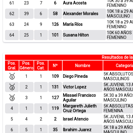
10K 30 a 39 
61
23
7
6
Aura Acosta
FEMENINO
10K 18 a 29 
62
39
6
58
Alexander Morales
MASCULINO
10K 18 a 29 
63
24
9
126
María Ríos
FEMENINO
10K 60 AÑOS
64
25
1
101
Susana Hilton
FEMENINO
Resultados de l
Pos.
Pos.
Pos.
Nº
Nombre
Categori
Gral.
Género
Cat.
5K ABSOLUTO
🥇
1
1
109
Diego Pineda
MASCULINOS
5K JUVENIL 13 
🥈
2
1
131
Victor Lopez
AÑOS MASCUL
Missael Francisco
5K 30 a 39 AÑO
🥉
3
1
127
Aguilar
MASCULINO
Margareth Julieth
5K ABSOLUTA
4
1
1
119
Cruz Ortega
FEMENINA
5K JUVENIL 13 
5
4
2
2
Israel Atencio
AÑOS MASCUL
5K 18 a 29 AÑO
6
5
1
35
Ibrahim Juarez
MASCULINO