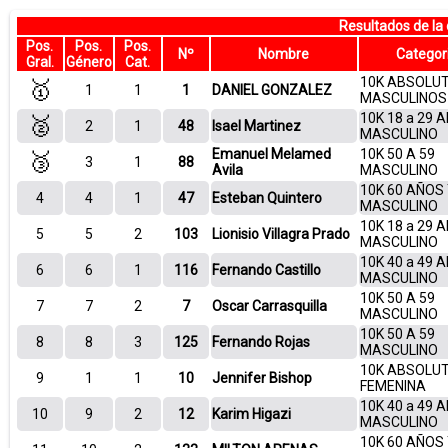
Resultados de la
Pos.
Pos.
Pos.
Nº
Nombre
Categor
Gral.
Género
Cat.
10K ABSOLU
🥇
1
1
1
DANIEL GONZALEZ
MASCULINOS
10K 18 a 29 
🥈
2
1
48
Isael Martinez
MASCULINO
Emanuel Melamed
10K 50 A 59
🥉
3
1
88
Avila
MASCULINO
10K 60 AÑOS
4
4
1
47
Esteban Quintero
MASCULINO
10K 18 a 29 
5
5
2
103
Lionisio Villagra Prado
MASCULINO
10K 40 a 49 
6
6
1
116
Fernando Castillo
MASCULINO
10K 50 A 59
7
7
2
7
Oscar Carrasquilla
MASCULINO
10K 50 A 59
8
8
3
125
Fernando Rojas
MASCULINO
10K ABSOLU
9
1
1
10
Jennifer Bishop
FEMENINA
10K 40 a 49 
10
9
2
12
Karim Higazi
MASCULINO
10K 60 AÑOS