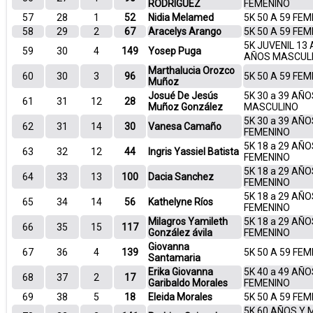
RODRIGUEZ
FEMENINO
57
28
1
52
Nidia Melamed
5K 50 A 59 FE
58
29
2
67
Aracelys Arango
5K 50 A 59 FE
5K JUVENIL 13 
59
30
4
149
Yosep Puga
AÑOS MASCUL
Marthalucia Orozco
60
30
3
96
5K 50 A 59 FE
Muñoz
Josué De Jesús
5K 30 a 39 AÑO
61
31
12
28
Muñoz González
MASCULINO
5K 30 a 39 AÑO
62
31
14
30
Vanesa Camaño
FEMENINO
5K 18 a 29 AÑO
63
32
12
44
Ingris Yassiel Batista
FEMENINO
5K 18 a 29 AÑO
64
33
13
100
Dacia Sanchez
FEMENINO
5K 18 a 29 AÑO
65
34
14
56
Kathelyne Ríos
FEMENINO
Milagros Yamileth
5K 18 a 29 AÑO
66
35
15
117
González ávila
FEMENINO
Giovanna
67
36
4
139
5K 50 A 59 FE
Santamaria
Erika Giovanna
5K 40 a 49 AÑO
68
37
2
17
Garibaldo Morales
FEMENINO
69
38
5
18
Eleida Morales
5K 50 A 59 FE
5K 60 AÑOS Y 