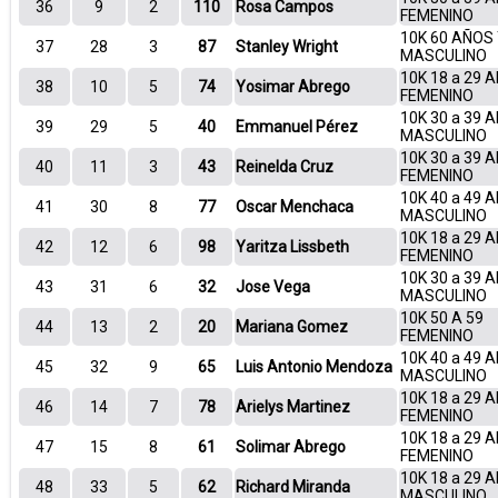
36
9
2
110
Rosa Campos
FEMENINO
10K 60 AÑOS
37
28
3
87
Stanley Wright
MASCULINO
10K 18 a 29 
38
10
5
74
Yosimar Abrego
FEMENINO
10K 30 a 39 
39
29
5
40
Emmanuel Pérez
MASCULINO
10K 30 a 39 
40
11
3
43
Reinelda Cruz
FEMENINO
10K 40 a 49 
41
30
8
77
Oscar Menchaca
MASCULINO
10K 18 a 29 
42
12
6
98
Yaritza Lissbeth
FEMENINO
10K 30 a 39 
43
31
6
32
Jose Vega
MASCULINO
10K 50 A 59
44
13
2
20
Mariana Gomez
FEMENINO
10K 40 a 49 
45
32
9
65
Luis Antonio Mendoza
MASCULINO
10K 18 a 29 
46
14
7
78
Arielys Martinez
FEMENINO
10K 18 a 29 
47
15
8
61
Solimar Abrego
FEMENINO
10K 18 a 29 
48
33
5
62
Richard Miranda
MASCULINO