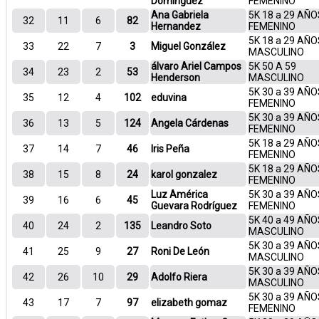
Domínguez
FEMENINO
Ana Gabriela
5K 18 a 29 AÑO
32
11
6
82
Hernandez
FEMENINO
5K 18 a 29 AÑO
33
22
7
3
Miguel González
MASCULINO
álvaro Ariel Campos
5K 50 A 59
34
23
2
53
Henderson
MASCULINO
5K 30 a 39 AÑO
35
12
4
102
eduvina
FEMENINO
5K 30 a 39 AÑO
36
13
5
124
Angela Cárdenas
FEMENINO
5K 18 a 29 AÑO
37
14
7
46
Iris Peña
FEMENINO
5K 18 a 29 AÑO
38
15
8
24
karol gonzalez
FEMENINO
Luz América
5K 30 a 39 AÑO
39
16
6
45
Guevara Rodríguez
FEMENINO
5K 40 a 49 AÑO
40
24
2
135
Leandro Soto
MASCULINO
5K 30 a 39 AÑO
41
25
9
27
Roni De León
MASCULINO
5K 30 a 39 AÑO
42
26
10
29
Adolfo Riera
MASCULINO
5K 30 a 39 AÑO
43
17
7
97
elizabeth gomaz
FEMENINO