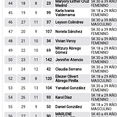
Maryory Esther Cruz
5K 30 a 39 AÑO
44
18
8
23
Madrid
FEMENINO
Karla Ivania
5K 18 a 29 AÑO
45
19
9
99
Valderrama
FEMENINO
5K 30 a 39 AÑO
46
27
11
37
Leyson Colindres
MASCULINO
5K 30 a 39 AÑO
47
20
9
107
Noriela Sánchez
FEMENINO
5K 30 a 39 AÑO
48
21
10
34
Vivian Veroy
FEMENINO
Mitzury Abrego
5K 18 a 29 AÑO
49
22
10
69
Gómez
FEMENINO
5K 30 a 39 AÑO
50
23
11
142
Jennifer Atencio
FEMENINO
5K 30 a 39 AÑO
51
24
12
42
Claudia Serrano
FEMENINO
Eliezer Olivert
5K 18 a 29 AÑO
52
28
8
120
Abrego Pinilla
MASCULINO
5K 30 a 39 AÑO
53
25
13
104
Yanabel González
FEMENINO
5K 18 a 29 AÑO
54
26
11
93
Karol Díaz
FEMENINO
5K 18 a 29 AÑO
55
29
9
50
Daniel González
MASCULINO
MARLENE
5K 40 a 49 AÑO
56
27
1
90