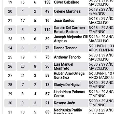
5K 30 a 39 AÑO
19
16
6
138
Oliver Caballero
MASCULINO
5K 18 a 29 AÑO
20
4
2
49
Celene Martínez
FEMENINO
5K 18 a 29 AÑO
21
17
5
16
José Santos
MASCULINO
Garolin Del Carmen
5K 18 a 29 AÑO
22
5
3
114
Batista Batista
FEMENINO
Joseph Alejandro Gill
5K 18 a 29 AÑO
23
18
6
39
Aizprua
MASCULINO
5K JUVENIL 13 
24
6
1
76
Danna Tenorio
AÑOS FEMENIN
5K 30 a 39 AÑO
25
19
7
75
Anthony Tenorio
MASCULINO
Luis Manuel
5K 30 a 39 AÑO
26
20
8
36
Monfretd
MASCULINO
Rubén Ariel Ortega
5K JUVENIL 13 
27
21
3
59
González
AÑOS MASCUL
5K 30 a 39 AÑO
28
7
2
13
Gladys De Higazi
FEMENINO
Linda Nora Polanco
5K 18 a 29 AÑO
29
8
4
57
García
FEMENINO
5K 30 a 39 AÑO
30
9
3
21
Roxana Jaén
FEMENINO
Nadhiuska Patiño
5K 18 a 29 AÑO
31
10
5
83