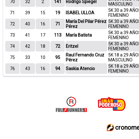
70
32
2
141
Rodrigo Spiegel
MASCULINO
5K 30 a 39 AÑO
71
39
15
19
ISABEL ULLOA
FEMENINO
María Del Pilar Pérez
5K 30 a 39 AÑO
72
40
16
71
Pérez
FEMENINO
5K 30 a 39 AÑO
73
41
17
113
María Batista
FEMENINO
5K 30 a 39 AÑO
74
42
18
72
Eritzel
FEMENINO
Raul Fernando Cruz
5K 18 a 29 AÑO
75
33
10
95
Pérez
MASCULINO
5K 18 a 29 AÑO
76
43
16
94
Saskia Atencio
FEMENINO
cronome