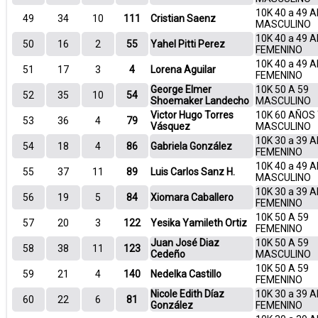
10K 40 a 49 
49
34
10
111
Cristian Saenz
MASCULINO
10K 40 a 49 
50
16
2
55
Yahel Pitti Perez
FEMENINO
10K 40 a 49 
51
17
3
4
Lorena Aguilar
FEMENINO
George Elmer
10K 50 A 59
52
35
10
54
Shoemaker Landecho
MASCULINO
Victor Hugo Torres
10K 60 AÑOS
53
36
4
79
Vásquez
MASCULINO
10K 30 a 39 
54
18
4
86
Gabriela González
FEMENINO
10K 40 a 49 
55
37
11
89
Luis Carlos Sanz H.
MASCULINO
10K 30 a 39 
56
19
5
84
Xiomara Caballero
FEMENINO
10K 50 A 59
57
20
3
122
Yesika Yamileth Ortiz
FEMENINO
Juan José Diaz
10K 50 A 59
58
38
11
123
Cedeño
MASCULINO
10K 50 A 59
59
21
4
140
Nedelka Castillo
FEMENINO
Nicole Edith Díaz
10K 30 a 39 
60
22
6
81
González
FEMENINO