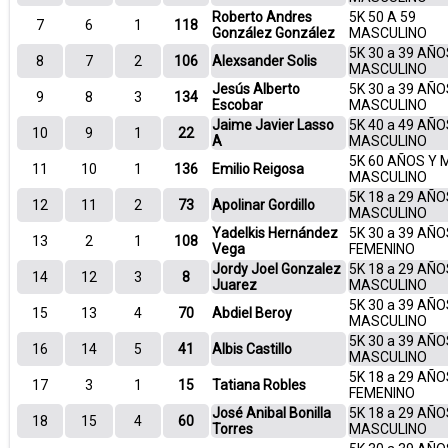
Roberto Andres
5K 50 A 59
7
6
1
118
González González
MASCULINO
5K 30 a 39 AÑO
8
7
2
106
Alexsander Solis
MASCULINO
Jesús Alberto
5K 30 a 39 AÑO
9
8
3
134
Escobar
MASCULINO
Jaime Javier Lasso
5K 40 a 49 AÑO
10
9
1
22
A
MASCULINO
5K 60 AÑOS Y 
11
10
1
136
Emilio Reigosa
MASCULINO
5K 18 a 29 AÑO
12
11
2
73
Apolinar Gordillo
MASCULINO
Yadelkis Hernández
5K 30 a 39 AÑO
13
2
1
108
Vega
FEMENINO
Jordy Joel Gonzalez
5K 18 a 29 AÑO
14
12
3
8
Juarez
MASCULINO
5K 30 a 39 AÑO
15
13
4
70
Abdiel Beroy
MASCULINO
5K 30 a 39 AÑO
16
14
5
41
Albis Castillo
MASCULINO
5K 18 a 29 AÑO
17
3
1
15
Tatiana Robles
FEMENINO
José Anibal Bonilla
5K 18 a 29 AÑO
18
15
4
60
Torres
MASCULINO