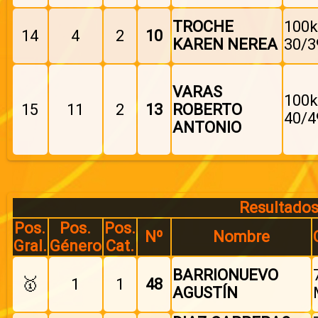
TROCHE
100k
14
4
2
10
KAREN NEREA
30/3
VARAS
100k
15
11
2
13
ROBERTO
40/4
ANTONIO
Resultados
Pos.
Pos.
Pos.
Nº
Nombre
Gral.
Género
Cat.
BARRIONUEVO
🥇
1
1
48
AGUSTÍN