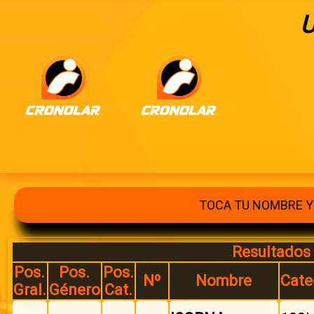
TOCA TU NOMBRE Y 
Resultados 
Pos.
Pos.
Pos.
Nº
Nombre
Cate
Gral.
Género
Cat.