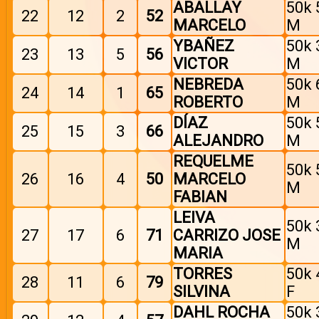
ABALLAY
50k 
22
12
2
52
MARCELO
M
YBAÑEZ
50k 
23
13
5
56
VICTOR
M
NEBREDA
50k 
24
14
1
65
ROBERTO
M
DÍAZ
50k 
25
15
3
66
ALEJANDRO
M
REQUELME
50k 
26
16
4
50
MARCELO
M
FABIAN
LEIVA
50k 
27
17
6
71
CARRIZO JOSE
M
MARIA
TORRES
50k 
28
11
6
79
SILVINA
F
DAHL ROCHA
50k 