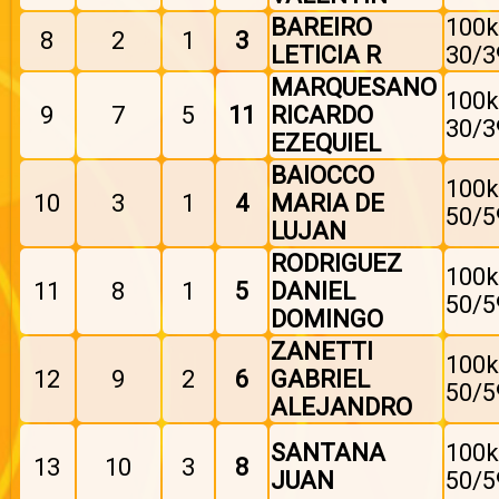
BAREIRO
100k
8
2
1
3
LETICIA R
30/3
MARQUESANO
100k
9
7
5
11
RICARDO
30/3
EZEQUIEL
BAIOCCO
100k
10
3
1
4
MARIA DE
50/5
LUJAN
RODRIGUEZ
100k
11
8
1
5
DANIEL
50/5
DOMINGO
ZANETTI
100k
12
9
2
6
GABRIEL
50/5
ALEJANDRO
SANTANA
100k
13
10
3
8
JUAN
50/5