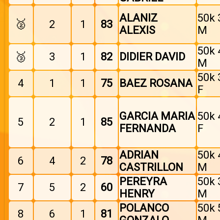
ALANIZ
50k 
🥈
2
1
83
ALEXIS
M
50k 
🥉
3
1
82
DIDIER DAVID
M
50k 
4
1
1
75
BAEZ ROSANA
F
GARCIA MARIA
50k 
5
2
1
85
FERNANDA
F
ADRIAN
50k 
6
4
2
78
CASTRILLON
M
PEREYRA
50k 
7
5
2
60
HENRY
M
POLANCO
50k 
8
6
1
81