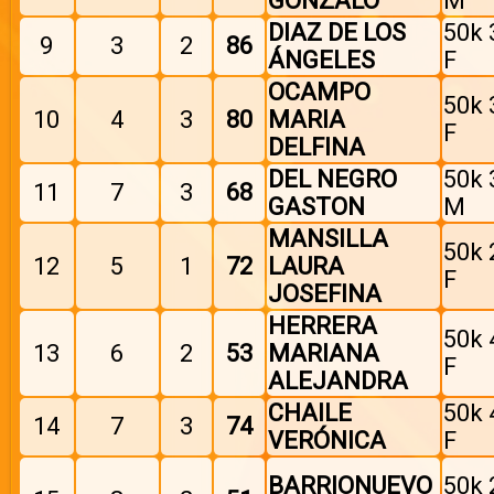
GONZALO
M
DIAZ DE LOS
50k 
9
3
2
86
ÁNGELES
F
OCAMPO
50k 
10
4
3
80
MARIA
F
DELFINA
DEL NEGRO
50k 
11
7
3
68
GASTON
M
MANSILLA
50k 
12
5
1
72
LAURA
F
JOSEFINA
HERRERA
50k 
13
6
2
53
MARIANA
F
ALEJANDRA
CHAILE
50k 
14
7
3
74
VERÓNICA
F
BARRIONUEVO
50k 