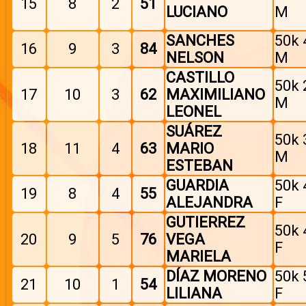
15
8
2
51
LUCIANO
M
SANCHES
50k 
16
9
3
84
NELSON
M
CASTILLO
50k 
17
10
3
62
MAXIMILIANO
M
LEONEL
SUÁREZ
50k 
18
11
4
63
MARIO
M
ESTEBAN
GUARDIA
50k 
19
8
4
55
ALEJANDRA
F
GUTIERREZ
50k 
20
9
5
76
VEGA
F
MARIELA
DÍAZ MORENO
50k 
21
10
1
54
LILIANA
F