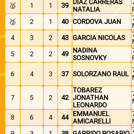
DIAZ CARRERAS
🥈
1
1
39
NATALIA
🥉
2
1
40
CORDOVA JUAN
4
3
2
43
GARCIA NICOLAS
NADINA
5
2
2
49
SOSNOVKY
6
4
3
37
SOLORZANO RAUL
TOBAREZ
7
5
2
42
JONATHAN
LEONARDO
EMMANUEL
8
6
4
44
AMICARELLI
9
3
1
38
GARRIDO ROSARIO