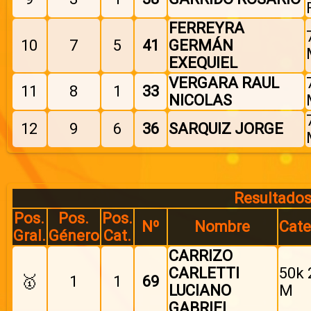
FERREYRA
10
7
5
41
GERMÁN
EXEQUIEL
VERGARA RAUL
11
8
1
33
NICOLAS
12
9
6
36
SARQUIZ JORGE
Resultados
Pos.
Pos.
Pos.
Nº
Nombre
Cate
Gral.
Género
Cat.
CARRIZO
CARLETTI
50k 
🥇
1
1
69
LUCIANO
M
GABRIEL