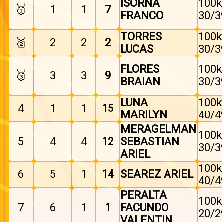
ISORNA
100k
🥇
1
1
7
FRANCO
30/3
TORRES
100k
🥈
2
2
2
LUCAS
30/3
FLORES
100k
🥉
3
3
9
BRAIAN
30/3
LUNA
100k
4
1
1
15
MARILYN
40/4
MERAGELMAN
100k
5
4
4
12
SEBASTIAN
30/3
ARIEL
100k
6
5
1
14
SEAREZ ARIEL
40/4
PERALTA
100k
7
6
1
1
FACUNDO
20/2
VALENTIN