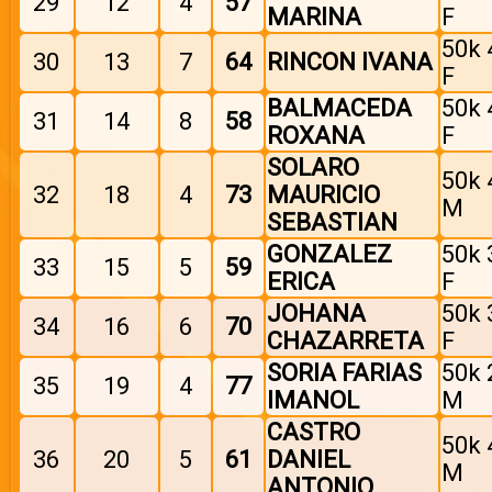
29
12
4
57
MARINA
F
50k 
30
13
7
64
RINCON IVANA
F
BALMACEDA
50k 
31
14
8
58
ROXANA
F
SOLARO
50k 
32
18
4
73
MAURICIO
M
SEBASTIAN
GONZALEZ
50k 
33
15
5
59
ERICA
F
JOHANA
50k 
34
16
6
70
CHAZARRETA
F
SORIA FARIAS
50k 
35
19
4
77
IMANOL
M
CASTRO
50k 
36
20
5
61
DANIEL
M
ANTONIO