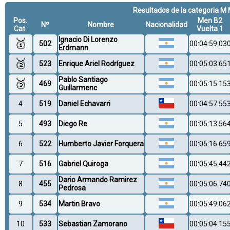
Resultados de la categoria M 
Pos.
Men B2
Nº
Nombre
Nacionalidad
Cat.
Vuelta 1
Ignacio Di Lorenzo
🥇
502
00:04:59.03
Erdmann
🥈
523
Enrique Ariel Rodríguez
00:05:03.65
Pablo Santiago
🥉
469
00:05:15.15
Guillarmenc
4
519
Daniel Echavarri
00:04:57.55
5
493
Diego Re
00:05:13.56
6
522
Humberto Javier Forquera
00:05:16.65
7
516
Gabriel Quiroga
00:05:45.44
Dario Armando Ramirez
8
455
00:05:06.74
Pedrosa
9
534
Martin Bravo
00:05:49.06
10
533
Sebastian Zamorano
00:05:04.15