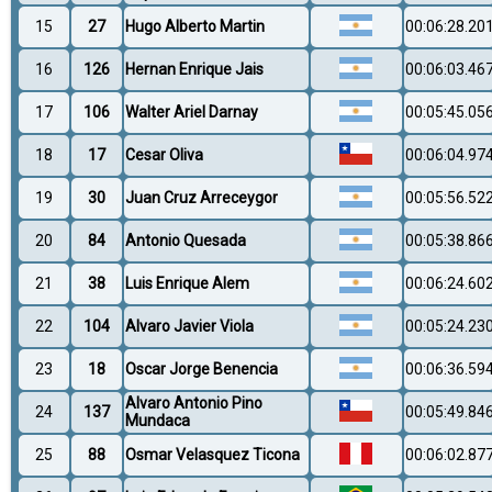
15
27
Hugo Alberto Martin
00:06:28.20
16
126
Hernan Enrique Jais
00:06:03.46
17
106
Walter Ariel Darnay
00:05:45.05
18
17
Cesar Oliva
00:06:04.97
19
30
Juan Cruz Arreceygor
00:05:56.52
20
84
Antonio Quesada
00:05:38.86
21
38
Luis Enrique Alem
00:06:24.60
22
104
Alvaro Javier Viola
00:05:24.23
23
18
Oscar Jorge Benencia
00:06:36.59
Alvaro Antonio Pino
24
137
00:05:49.84
Mundaca
25
88
Osmar Velasquez Ticona
00:06:02.87