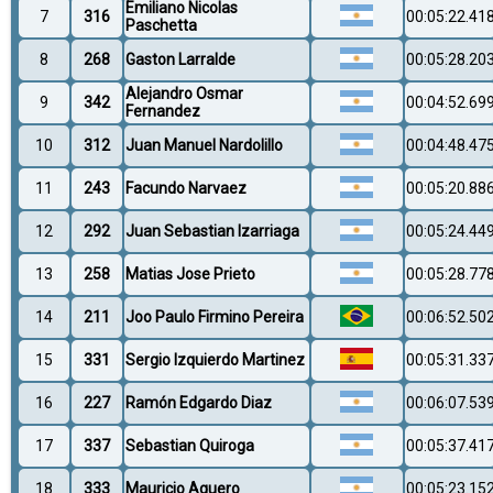
Emiliano Nicolas
7
316
00:05:22.41
Paschetta
8
268
Gaston Larralde
00:05:28.20
Alejandro Osmar
9
342
00:04:52.69
Fernandez
10
312
Juan Manuel Nardolillo
00:04:48.47
11
243
Facundo Narvaez
00:05:20.88
12
292
Juan Sebastian Izarriaga
00:05:24.44
13
258
Matias Jose Prieto
00:05:28.77
14
211
Joo Paulo Firmino Pereira
00:06:52.50
15
331
Sergio Izquierdo Martinez
00:05:31.33
16
227
Ramón Edgardo Diaz
00:06:07.53
17
337
Sebastian Quiroga
00:05:37.41
18
333
Mauricio Aguero
00:05:23.15