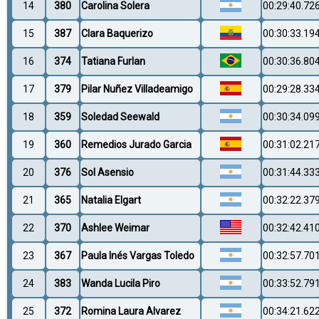
14
380
Carolina Solera
00:29:40.72
15
387
Clara Baquerizo
00:30:33.19
16
374
Tatiana Furlan
00:30:36.80
17
379
Pilar Nuñez Villadeamigo
00:29:28.33
18
359
Soledad Seewald
00:30:34.09
19
360
Remedios Jurado Garcia
00:31:02.21
20
376
Sol Asensio
00:31:44.33
21
365
Natalia Elgart
00:32:22.37
22
370
Ashlee Weimar
00:32:42.41
23
367
Paula Inés Vargas Toledo
00:32:57.70
24
383
Wanda Lucila Piro
00:33:52.79
25
372
Romina Laura Alvarez
00:34:21.62