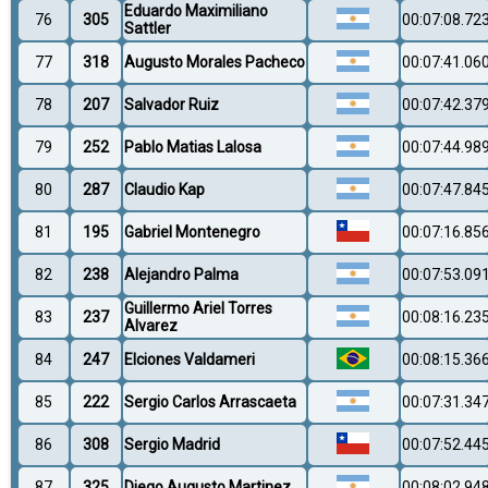
Eduardo Maximiliano
76
305
00:07:08.72
Sattler
77
318
Augusto Morales Pacheco
00:07:41.06
78
207
Salvador Ruiz
00:07:42.37
79
252
Pablo Matias Lalosa
00:07:44.98
80
287
Claudio Kap
00:07:47.84
81
195
Gabriel Montenegro
00:07:16.85
82
238
Alejandro Palma
00:07:53.09
Guillermo Ariel Torres
83
237
00:08:16.23
Alvarez
84
247
Elciones Valdameri
00:08:15.36
85
222
Sergio Carlos Arrascaeta
00:07:31.34
86
308
Sergio Madrid
00:07:52.44
87
325
Diego Augusto Martinez
00:08:02.94