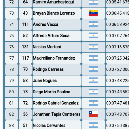
72
64
Ramiro Amuchastegui
00:05:41.67
73
43
Brayan Blanco Lorenzo
00:06:45.41
74
111
Andres Vacca
00:06:58.92
75
52
Alfredo Arturo Sosa
00:07:07.76
76
131
Nicolas Martani
00:07:16.57
77
117
Maximiliano Fernandez
00:07:25.34
78
70
Rodrigo Carreras
00:07:27.30
79
58
Juan Nogues
00:07:43.22
80
73
Diego Martin Paulino
00:07:43.55
81
72
Rodrigo Gabriel Gonzalez
00:07:47.48
82
36
Jonathan Tapia Contreras
00:07:48.70
83
51
Nicolas Cervantes
00:07:50.38