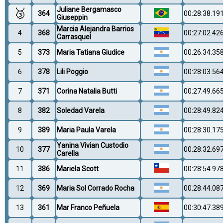
Juliane Bergamasco
🥉
364
00:28:38.19
Giuseppin
Marcia Alejandra Barrios
4
368
00:27:02.42
Carrasquel
5
373
Maria Tatiana Giudice
00:26:34.35
6
378
Lili Poggio
00:28:03.56
7
371
Corina Natalia Butti
00:27:49.66
8
382
Soledad Varela
00:28:49.82
9
389
Maria Paula Varela
00:28:30.17
Yanina Vivian Custodio
10
377
00:28:32.69
Carella
11
386
Mariela Scott
00:28:54.97
12
369
Maria Sol Corrado Rocha
00:28:44.08
13
361
Mar Franco Peñuela
00:30:47.38