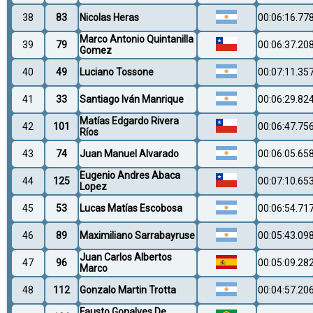
38
83
Nicolas Heras
00:06:16.77
Marco Antonio Quintanilla
39
79
00:06:37.20
Gomez
40
49
Luciano Tossone
00:07:11.35
41
33
Santiago Iván Manrique
00:06:29.82
Matías Edgardo Rivera
42
101
00:06:47.75
Ríos
43
74
Juan Manuel Alvarado
00:06:05.65
Eugenio Andres Abaca
44
125
00:07:10.65
Lopez
45
53
Lucas Matías Escobosa
00:06:54.71
46
89
Maximiliano Sarrabayruse
00:05:43.09
Juan Carlos Albertos
47
96
00:05:09.28
Marco
48
112
Gonzalo Martin Trotta
00:04:57.20
Fausto Gonalves De