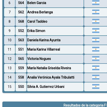
6
564
Belen Garcia
7
562
Andrea Berlanga
8
568
Carol Taddeo
9
552
Erika Simon
10
563
Daniela Karina Ayunta
11
551
Maria Karina Villarreal
12
565
Victoria Nogues
13
559
María Natalia Griselda Riveira
14
558
Analia Verónica Ayala Tribulatti
15
550
Silvia A. Gutierrez Urbani
Resultados de la categoria F