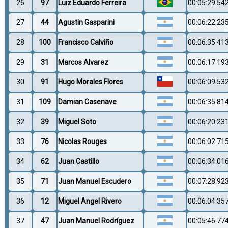
26
97
Luiz Eduardo Ferreira
00:05:29.54
27
44
Agustin Gasparini
00:06:22.23
28
100
Francisco Calviño
00:06:35.41
29
31
Marcos Alvarez
00:06:17.19
30
91
Hugo Morales Flores
00:06:09.53
31
109
Damian Casenave
00:06:35.81
32
39
Miguel Soto
00:06:20.23
33
76
Nicolas Rouges
00:06:02.71
34
62
Juan Castillo
00:06:34.01
35
71
Juan Manuel Escudero
00:07:28.92
36
12
Miguel Angel Rivero
00:06:04.35
37
47
Juan Manuel Rodríguez
00:05:46.77