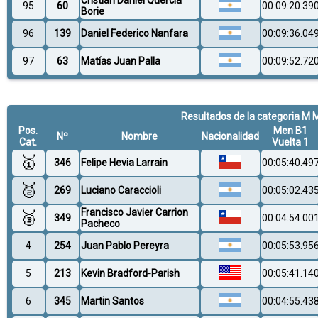
95
60
00:09:20.39
Borie
96
139
Daniel Federico Nanfara
00:09:36.04
97
63
Matías Juan Palla
00:09:52.72
Resultados de la categoria M 
Pos.
Men B1
Nº
Nombre
Nacionalidad
Cat.
Vuelta 1
🥇
346
Felipe Hevia Larrain
00:05:40.49
🥈
269
Luciano Caraccioli
00:05:02.43
Francisco Javier Carrion
🥉
349
00:04:54.00
Pacheco
4
254
Juan Pablo Pereyra
00:05:53.95
5
213
Kevin Bradford-Parish
00:05:41.14
6
345
Martin Santos
00:04:55.43