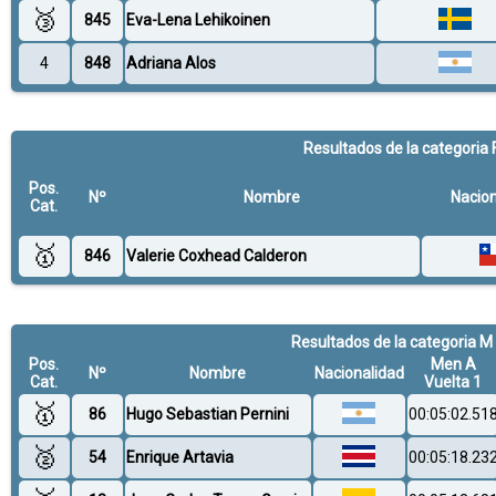
🥉
845
Eva-Lena Lehikoinen
4
848
Adriana Alos
Resultados de la categoria 
Pos.
Nº
Nombre
Nacion
Cat.
🥇
846
Valerie Coxhead Calderon
Resultados de la categoria M
Pos.
Men A
Nº
Nombre
Nacionalidad
Cat.
Vuelta 1
🥇
86
Hugo Sebastian Pernini
00:05:02.51
🥈
54
Enrique Artavia
00:05:18.23