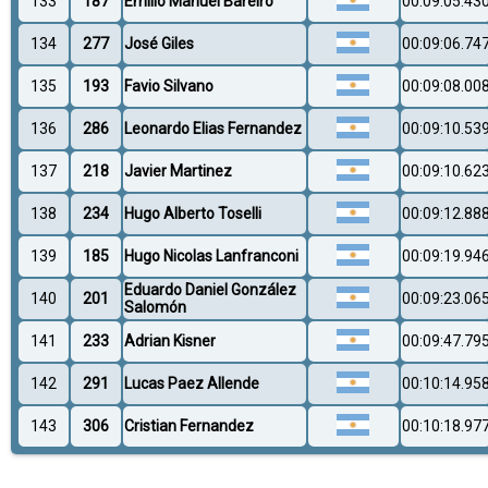
133
187
Emilio Manuel Bareiro
00:09:05.43
134
277
José Giles
00:09:06.74
135
193
Favio Silvano
00:09:08.00
136
286
Leonardo Elias Fernandez
00:09:10.53
137
218
Javier Martinez
00:09:10.62
138
234
Hugo Alberto Toselli
00:09:12.88
139
185
Hugo Nicolas Lanfranconi
00:09:19.94
Eduardo Daniel González
140
201
00:09:23.06
Salomón
141
233
Adrian Kisner
00:09:47.79
142
291
Lucas Paez Allende
00:10:14.95
143
306
Cristian Fernandez
00:10:18.97