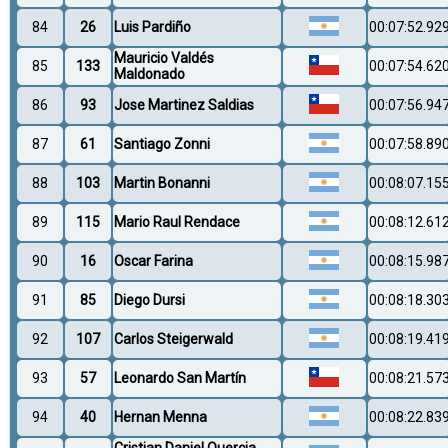
84
26
Luis Pardiño
00:07:52.92
Mauricio Valdés
85
133
00:07:54.62
Maldonado
86
93
Jose Martinez Saldias
00:07:56.94
87
61
Santiago Zonni
00:07:58.89
88
103
Martin Bonanni
00:08:07.15
89
115
Mario Raul Rendace
00:08:12.61
90
16
Oscar Farina
00:08:15.98
91
85
Diego Dursi
00:08:18.30
92
107
Carlos Steigerwald
00:08:19.41
93
57
Leonardo San Martín
00:08:21.57
94
40
Hernan Menna
00:08:22.83
Cristian Daniel Quercia