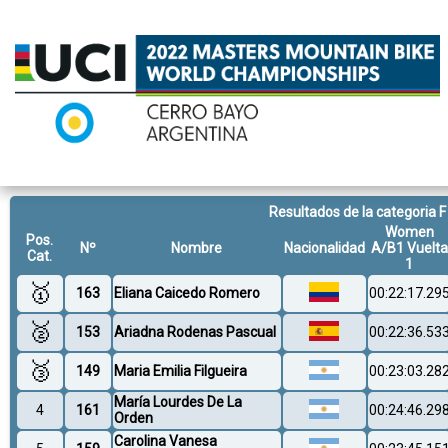
Resultados de la categoria F
Women
Pos.
Nº
Nombre
Nacionalidad
A/B1 Vuelta
Cat.
1
🥇
163
Eliana Caicedo Romero
00:22:17.29
🥈
153
Ariadna Rodenas Pascual
00:22:36.53
🥉
149
Maria Emilia Filgueira
00:23:03.28
María Lourdes De La
4
161
00:24:46.29
Orden
Carolina Vanesa