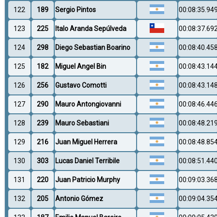
122
189
Sergio Pintos
00:08:35.94
123
225
Italo Aranda Sepúlveda
00:08:37.69
124
298
Diego Sebastian Boarino
00:08:40.45
125
182
Miguel Angel Bin
00:08:43.14
126
256
Gustavo Comotti
00:08:43.14
127
290
Mauro Antongiovanni
00:08:46.44
128
239
Mauro Sebastiani
00:08:48.21
129
216
Juan Miguel Herrera
00:08:48.85
130
303
Lucas Daniel Terribile
00:08:51.44
131
220
Juan Patricio Murphy
00:09:03.36
132
205
Antonio Gómez
00:09:04.35