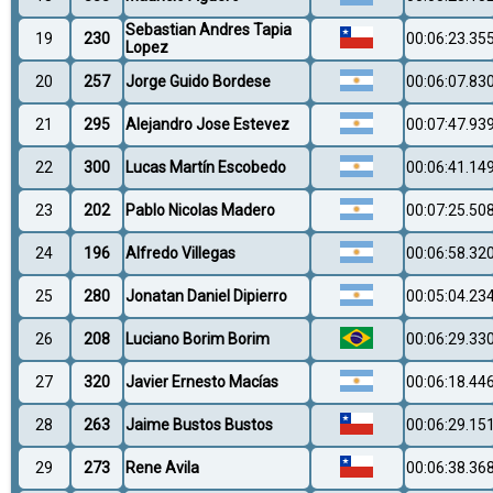
Sebastian Andres Tapia
19
230
00:06:23.35
Lopez
20
257
Jorge Guido Bordese
00:06:07.83
21
295
Alejandro Jose Estevez
00:07:47.93
22
300
Lucas Martín Escobedo
00:06:41.14
23
202
Pablo Nicolas Madero
00:07:25.50
24
196
Alfredo Villegas
00:06:58.32
25
280
Jonatan Daniel Dipierro
00:05:04.23
26
208
Luciano Borim Borim
00:06:29.33
27
320
Javier Ernesto Macías
00:06:18.44
28
263
Jaime Bustos Bustos
00:06:29.15
29
273
Rene Avila
00:06:38.36