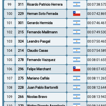
99
311
Ricardo Patricio Herrera
00:07:38.57
100
229
Hernan Soto Ferrada
00:07:42.86
101
301
Gerardo Hermida
00:07:46.46
102
215
Fernando Maillmann
00:07:49.53
103
324
Leandro Pasgal
00:07:50.46
104
214
Claudio Casas
00:07:54.58
105
278
Fernando Vazquez
00:08:01.65
106
296
Felipe Marchant
00:08:07.45
107
275
Mariano Cañás
00:08:11.26
108
228
Juan Pablo Bartorelli
00:08:12.64
109
266
Nicolas Bravo
00:08:13.94
110
270
Walter Ricardo Angelicola
00:08:14.84