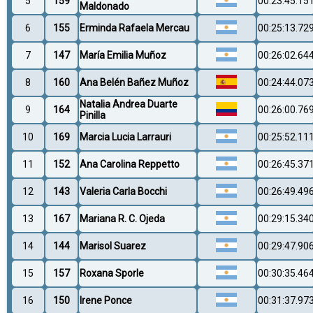
5
159
00:23:45.15
Maldonado
6
155
Erminda Rafaela Mercau
00:25:13.72
7
147
María Emilia Muñoz
00:26:02.64
8
160
Ana Belén Bañez Muñoz
00:24:44.07
Natalia Andrea Duarte
9
164
00:26:00.76
Pinilla
10
169
Marcia Lucia Larrauri
00:25:52.11
11
152
Ana Carolina Reppetto
00:26:45.37
12
143
Valeria Carla Bocchi
00:26:49.49
13
167
Mariana R. C. Ojeda
00:29:15.34
14
144
Marisol Suarez
00:29:47.90
15
157
Roxana Sporle
00:30:35.46
16
150
Irene Ponce
00:31:37.97