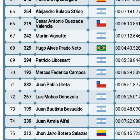
65
264
Alejandro Bulacio Sfriso
00:07:18.07
Cesar Antonio Quezada
66
219
00:06:10.85
Valencia
67
242
Martin Vignatte
00:07:12.64
68
329
Hugo Alves Prado Neto
00:04:43.52
69
294
Patricio Libossart
00:05:38.84
70
192
Marcos Federico Campos
00:06:39.53
71
332
Juan Pablo Ureta
00:05:51.87
72
267
Luis Matias Odriozola
00:06:26.01
73
199
Juan Bautista Basualdo
00:06:48.07
74
339
Juan Amria Alfei
00:07:22.88
75
212
Jhon Jairo Botero Salazar
00:05:15.72