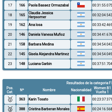
17
166
Paola Basaez Ormazabal
00:31:55.07
Claudia Jessica
18
165
00:32:04.54
Herpsomer
19
162
Ana Iosa
00:33:42.46
20
146
Daniela Vanesa Muñoz
00:34:41.67
21
158
Barbara Medina
00:34:54.04
22
145
Gisela Alejandra Martinez
00:34:54.04
23
148
Luciana Garbin
00:37:51.70
Resultados de la categoria F
Pos.
Women B1
Nº
Nombre
Nacionalidad
Cat.
Vuelta 1
🥇
363
Karin Tosato
00:23:37.37
🥈
388
Cristina Barberan Morales
00:24:16.56