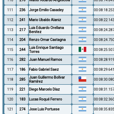
111
236
Jorge Emilio Casadey
00:08:18.25
112
241
Mario Ubaldo Alaniz
00:08:22.14
Luis Eduardo Orellana
113
217
00:08:24.28
Benitez
114
204
Renzo Omar Castagna
00:08:24.75
Luis Enrique Santiago
115
244
00:08:25.50
Torres
116
282
Juan Manuel Ramos
00:08:28.91
117
186
Fabio Gabriel Saez
00:08:29.64
Juan Guillermo Bolívar
118
285
00:08:30.08
Ramírez
119
221
Diego Marcelo Díaz
00:08:31.15
120
183
Lucas Roqué Ferrero
00:08:32.36
121
274
Jose Luis Portuese
00:08:35.83