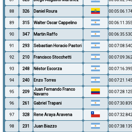
88
326
Daniel Roura
00:05:06.17
89
315
Walter Oscar Cappelino
00:06:11.35
90
347
Martin Raffo
00:06:35.53
91
293
Sebastian Horacio Pastori
00:07:08.54
92
210
Francisco Stocchetti
00:07:09.36
93
248
Néstor Escorza
00:07:16.39
94
240
Enzo Torres
00:07:21.14
Juan Fernando Franco
95
209
00:07:28.12
Navarro
96
261
Gabriel Trapani
00:07:30.83
97
328
Rene Araya Aravena
00:07:32.84
98
231
Juan Biazzo
00:07:38.13