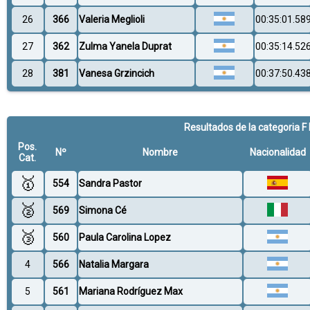
26
366
Valeria Meglioli
00:35:01.58
27
362
Zulma Yanela Duprat
00:35:14.52
28
381
Vanesa Grzincich
00:37:50.43
Resultados de la categoria F
Pos.
Nº
Nombre
Nacionalidad
Cat.
🥇
554
Sandra Pastor
🥈
569
Simona Cé
🥉
560
Paula Carolina Lopez
4
566
Natalia Margara
5
561
Mariana Rodríguez Max