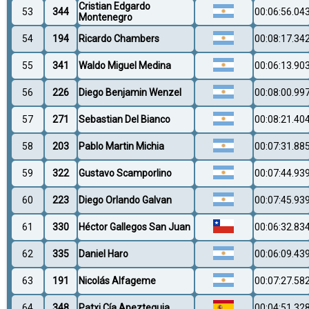
Cristian Edgardo
53
344
00:06:56.04
Montenegro
54
194
Ricardo Chambers
00:08:17.34
55
341
Waldo Miguel Medina
00:06:13.90
56
226
Diego Benjamin Wenzel
00:08:00.99
57
271
Sebastian Del Bianco
00:08:21.40
58
203
Pablo Martin Michia
00:07:31.88
59
322
Gustavo Scamporlino
00:07:44.93
60
223
Diego Orlando Galvan
00:07:45.93
61
330
Héctor Gallegos San Juan
00:06:32.83
62
335
Daniel Haro
00:06:09.43
63
191
Nicolás Alfageme
00:07:27.58
64
348
Patxi Cía Apezteguia
00:04:51.32