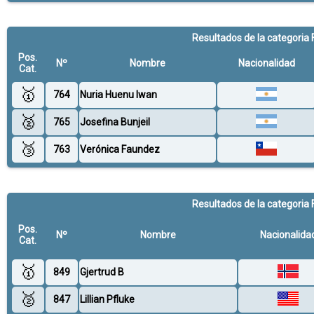
Resultados de la categoria 
Pos.
Nº
Nombre
Nacionalidad
Cat.
🥇
764
Nuria Huenu Iwan
🥈
765
Josefina Bunjeil
🥉
763
Verónica Faundez
Resultados de la categoria 
Pos.
Nº
Nombre
Nacionalida
Cat.
🥇
849
Gjertrud B
🥈
847
Lillian Pfluke