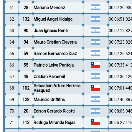
61
28
Mariano Mendez
00:07:20.93
62
132
Miguel Angel Hidalgo
00:06:51.02
63
90
Juan Ignacio René
00:07:12.82
64
34
Mauro Cristian Claveria
00:07:23.82
65
59
Ramon Bernanrdo Diaz
00:07:25.62
66
55
Patricio Leiva Pantoja
00:07:35.41
67
48
Cristian Painemil
00:07:30.12
Sebastián Arturo Herrera
68
102
00:07:01.44
Vasquez
69
128
Mauricio Griffiths
00:07:40.38
70
20
Edison Gerardo Ricotti
00:08:05.04
71
113
Rodrigo Miranda Rojas
00:05:27.11