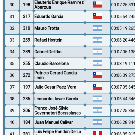
Eleuterio Enrique Ramirez
30
198
00:07:25.83
Abarzua
31
317
Eduardo Garcia
00:05:54.24
32
310
Mauro Trotta
00:05:19.26
33
259
Rafael Hostein
00:06:20.44
34
289
Gabriel Del Rio
00:07:05.13
35
255
Claudio Barcelona
00:08:19.11
Patricio Gerard Candia
36
272
00:06:39.27
León
37
197
Julio Cesar Paez Vera
00:07:05.64
38
235
Leonardo Javier García
00:06:44.34
Franco José Silvio
39
206
00:07:25.35
Governatori Borssolasco
40
184
Juan Manuel Calivar
00:06:28.84
Luis Felipe Rondón De La
41
281
00:06:05.91