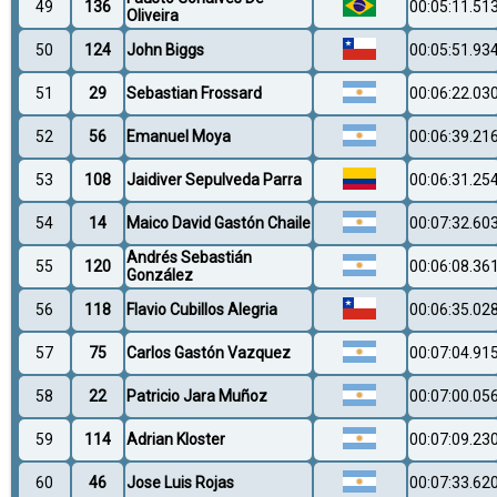
49
136
00:05:11.51
Oliveira
50
124
John Biggs
00:05:51.93
51
29
Sebastian Frossard
00:06:22.03
52
56
Emanuel Moya
00:06:39.21
53
108
Jaidiver Sepulveda Parra
00:06:31.25
54
14
Maico David Gastón Chaile
00:07:32.60
Andrés Sebastián
55
120
00:06:08.36
González
56
118
Flavio Cubillos Alegria
00:06:35.02
57
75
Carlos Gastón Vazquez
00:07:04.91
58
22
Patricio Jara Muñoz
00:07:00.05
59
114
Adrian Kloster
00:07:09.23
60
46
Jose Luis Rojas
00:07:33.62