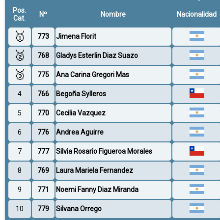
Pos.
Nº
Nombre
Nacionalidad
Cat.
🥇
773
Jimena Florit
🥈
768
Gladys Esterlin Diaz Suazo
🥉
775
Ana Carina Gregori Mas
4
766
Begoña Sylleros
5
770
Cecilia Vazquez
6
776
Andrea Aguirre
7
777
Silvia Rosario Figueroa Morales
8
769
Laura Mariela Fernandez
9
771
Noemi Fanny Diaz Miranda
10
779
Silvana Orrego