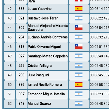
Jara
42
338
Lucas Yacovino
00:06:14.12
43
321
Gustavo Jose Teran
00:06:22.49
Manuel Alejandro Miranda
44
309
00:06:54.21
Saavedra
45
284
Luciano Andrés Contreras
00:06:32.21
46
313
Pablo Olivares Miguel
00:07:01.58
47
327
Santiago Mateo Cappelen
00:05:40.14
48
265
Cristian Villagra
00:07:45.93
49
200
Julio Pasquini
00:06:45.65
50
336
Ismael Rosillo Romera
00:06:58.04
51
307
Fernando Miguel Batalla
00:06:23.08
52
343
Manuel Suarez
00:06:48.80